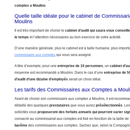
comptes a Moulins
.
Quelle taille idéale pour le cabinet de Commissar
Moulins
Il est très important de choisir le
cabinet d’audit qui saura vous conseill
le temps
et l’attention nécessaires au bon exercice de votre activité.
D’une manière générale, plus le cabinet est à taille humaine, plus import
commissaire aux comptes
qui vous sera assigné.
A titre d’exemple, pour une
entreprise de 10 personnes
, un
cabinet d’au
moyenne est recommandé a Moulins. Dans le cas d’une
entreprise de 
d’audit d’une dizaine d’employés
serait un choix idéal.
Les tarifs des Commissaires aux Comptes a Moul
Avant de choisir son commissaire aux comptes a Moulins, il est recomman
détaillé des quelques
prestataires
que vous aurez
présélectionnés
. Le
sollicités vous
proposeront des forfaits annuels qui pourront varier sig
consacré au commissariat aux comptes est fixé en fonction de la taille de 
barême
des commissaires aux comptes. Sachez que, selon la Compagn