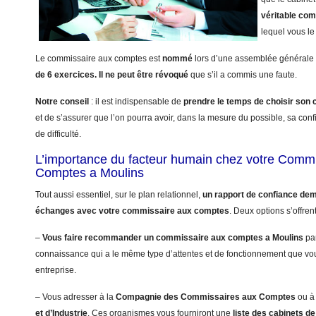
véritable co
lequel vous le 
Le commissaire aux comptes est
nommé
lors d’une assemblée générale 
de 6 exercices.
Il ne peut être révoqué
que s’il a commis une faute.
Notre conseil
: il est indispensable de
prendre le temps de choisir so
et de s’assurer que l’on pourra avoir, dans la mesure du possible, sa con
de difficulté.
L’importance du facteur humain chez votre Comm
Comptes a Moulins
Tout aussi essentiel, sur le plan relationnel,
un rapport de confiance dem
échanges avec votre commissaire aux comptes
. Deux options s’offren
–
Vous faire recommander un commissaire aux comptes a Moulins
par
connaissance qui a le même type d’attentes et de fonctionnement que vo
entreprise.
– Vous adresser à la
Compagnie des Commissaires aux Comptes
ou à
et d’Industrie
. Ces organismes vous fourniront une
liste des cabinets 