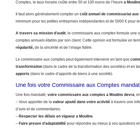
Comptes, le taux horaire coûte entre 50 et 100 euros de l’heure
a Moulin
Il faut alors généralement compter un
coût annuel
de commissariat aux
minimum pour les petites entreprises indépendantes et de 5000 € pour le
A travers sa mission d’audit
, le commissaire aux comptes formule une op
comptes annuels établis par son client. Cette opinion est formulée en te
régularité,
de la sincérité et de l’image fidèle.
Le commissaire aux comptes peut également intervenir en tant que
commi
transformation
(dans le cadre de la transformation des sociétés) et en t
apports
(dans le cadre d’apports de biens à une société).
Une fois votre Commissaire aux Comptes mandat
Une fois mandaté,
votre commissaire aux comptes a Moulins devra
, e
– Vous apporter de la
valeur ajouté dans votre activité
à travers une info
d’avis et de commentaires.
–
Respecter les délais en vigueur a Moulins
–
Faire preuve d’adaptabilité
pour répondre au mieux à vos questions et