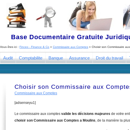
Base Documentaire Gratuite Juridi
Vous êtes ici :
Finceo - Finance & Co
»
Commissaire aux Comptes
»
Choisir son Commissaire au
Audit
Comptabilite
Banque
Assurance
Droit du travail
Choisir son Commissaire aux Compte
Commissaire aux Comptes
[adsenseyu1]
Le commissaire aux comptes
valide les décisions majeures
de votre en
choisir son Commissaire aux Comptes a Moulins
, de la manière la plu