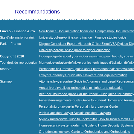
Recommandations
Finceo - Finance & Co
Neo-finance Documentation financière
Comptashop Documentation 
Site d'information gratuit
Universitycollege-online.com/finance : Finance studies guide
Paris - France
Digiceo Consultant Expert Microsoft Office Excel VBA
Digiceo Digi
Universitycollege-online guide to higher education
Copyright 2026
Indoorpoolguide about your indoor swimming pool, hot tub, spa or 
Tout droit de reproduction
Mon-guide-epilation-definitive sur les techniques d'épilation définit
reserve.
Permanent-hair-removal-guide about permanent hair removal tec
Lawyers-attorneys-guide about lawyers and legal information
Sitemap
Attorneyslawyersonline Guide to Attorneys and Legal Representa
Arts.universitycollege-online guide to higher arts education
Best-car-insurance-guide Car Insurance Guide
Ideas-for-birthday
Funeral-arrangements-guide Guide to Funeral Homes and Arran
Personalinjury-lawyer-in Personal Injury Lawyer Guide
Vehicle-accident-lawyer Vehicle Accident Lawyers
Mylocksmithreview Guide to Locksmiths
How-to-bleach-teeth Gui
Homesecurity-systems-alarms Guide to Home Security Systems
Orthodontics-reviews Guide to Orthodontics and Orthodontists