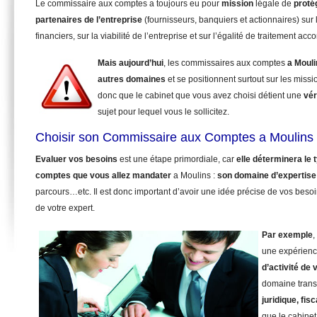
Le commissaire aux comptes a toujours eu pour
mission
légale de
proté
partenaires de l’entreprise
(fournisseurs, banquiers et actionnaires) sur 
financiers, sur la viabilité de l’entreprise et sur l’égalité de traitement ac
Mais aujourd’hui
, les commissaires aux comptes
a Mouli
autres domaines
et se positionnent surtout sur les miss
donc que le cabinet que vous avez choisi détient une
vér
sujet pour lequel vous le sollicitez.
Choisir son Commissaire aux Comptes a Moulins 
Evaluer vos besoins
est une étape primordiale, car
elle déterminera le
comptes que vous allez mandater
a Moulins :
son domaine d’expertise
parcours…etc. Il est donc important d’avoir une idée précise de vos beso
de votre expert.
Par exemple
,
une expérienc
d’activité de 
domaine trans
juridique, fisc
que le cabinet