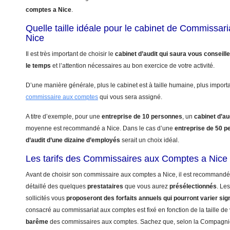
comptes a Nice
.
Quelle taille idéale pour le cabinet de Commissar
Nice
Il est très important de choisir le
cabinet d’audit qui saura vous conseill
le temps
et l’attention nécessaires au bon exercice de votre activité.
D’une manière générale, plus le cabinet est à taille humaine, plus import
commissaire aux comptes
qui vous sera assigné.
A titre d’exemple, pour une
entreprise de 10 personnes
, un
cabinet d’au
moyenne est recommandé a Nice. Dans le cas d’une
entreprise de 50 
d’audit d’une dizaine d’employés
serait un choix idéal.
Les tarifs des Commissaires aux Comptes a Nice
Avant de choisir son commissaire aux comptes a Nice, il est recommandé 
détaillé des quelques
prestataires
que vous aurez
présélectionnés
. Le
sollicités vous
proposeront des forfaits annuels qui pourront varier sig
consacré au commissariat aux comptes est fixé en fonction de la taille de 
barême
des commissaires aux comptes. Sachez que, selon la Compagn