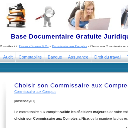
Base Documentaire Gratuite Juridi
Vous êtes ici :
Finceo - Finance & Co
»
Commissaire aux Comptes
»
Choisir son Commissaire au
Audit
Comptabilite
Banque
Assurance
Droit du travail
Choisir son Commissaire aux Compte
Commissaire aux Comptes
[adsenseyu1]
Le commissaire aux comptes
valide les décisions majeures
de votre en
choisir son Commissaire aux Comptes a Nice
, de la manière la plus é