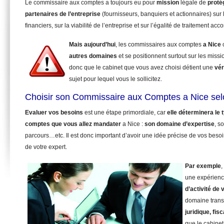
Le commissaire aux comptes a toujours eu pour
mission
légale de
proté
partenaires de l’entreprise
(fournisseurs, banquiers et actionnaires) sur 
financiers, sur la viabilité de l’entreprise et sur l’égalité de traitement ac
Mais aujourd’hui
, les commissaires aux comptes
a Nice
autres domaines
et se positionnent surtout sur les miss
donc que le cabinet que vous avez choisi détient une
vér
sujet pour lequel vous le sollicitez.
Choisir son Commissaire aux Comptes a Nice sel
Evaluer vos besoins
est une étape primordiale, car
elle déterminera le
comptes que vous allez mandater
a Nice :
son domaine d’expertise
, s
parcours…etc. Il est donc important d’avoir une idée précise de vos beso
de votre expert.
Par exemple
,
une expérienc
d’activité de 
domaine trans
juridique, fisc
que le cabinet