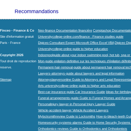
Recommandations
Finceo - Finance & Co
Neo-finance Documentation financière
Comptashop Documentation 
Site d'information gratuit
Universitycollege-online.com/finance : Finance studies guide
Paris - France
Digiceo Consultant Expert Microsoft Office Excel VBA
Digiceo Digi
Universitycollege-online guide to higher education
Copyright 2026
Indoorpoolguide about your indoor swimming pool, hot tub, spa or 
Tout droit de reproduction
Mon-guide-epilation-definitive sur les techniques d'épilation définit
reserve.
Permanent-hair-removal-guide about permanent hair removal tec
Lawyers-attorneys-guide about lawyers and legal information
Sitemap
Attorneyslawyersonline Guide to Attorneys and Legal Representa
Arts.universitycollege-online guide to higher arts education
Best-car-insurance-guide Car Insurance Guide
Ideas-for-birthday
Funeral-arrangements-guide Guide to Funeral Homes and Arran
Personalinjury-lawyer-in Personal Injury Lawyer Guide
Vehicle-accident-lawyer Vehicle Accident Lawyers
Mylocksmithreview Guide to Locksmiths
How-to-bleach-teeth Gui
Homesecurity-systems-alarms Guide to Home Security Systems
Orthodontics-reviews Guide to Orthodontics and Orthodontists