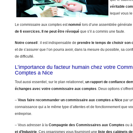
véritable co
lequel vous le 
Le commissaire aux comptes est
nommé
lors d’une assemblée générale 
de 6 exercices.
Il ne peut être révoqué
que s’il a commis une faute.
Notre conseil
: il est indispensable de
prendre le temps de choisir so
et de s’assurer que l’on pourra avoir, dans la mesure du possible, sa con
de difficulté.
L’importance du facteur humain chez votre Comm
Comptes a Nice
Tout aussi essentiel, sur le plan relationnel,
un rapport de confiance dem
échanges avec votre commissaire aux comptes
. Deux options s’offren
–
Vous faire recommander un commissaire aux comptes a Nice
par un
connaissance qui a le même type d’attentes et de fonctionnement que vo
entreprise.
– Vous adresser à la
Compagnie des Commissaires aux Comptes
ou à
et d’Industrie
. Ces organismes vous fourniront une
liste des cabinets 