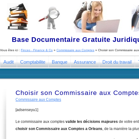
Base Documentaire Gratuite Juridi
Vous êtes ici :
Finceo - Finance & Co
»
Commissaire aux Comptes
»
Choisir son Commissaire au
Audit
Comptabilite
Banque
Assurance
Droit du travail
Choisir son Commissaire aux Compte
Commissaire aux Comptes
[adsenseyu1]
Le commissaire aux comptes
valide les décisions majeures
de votre en
choisir son Commissaire aux Comptes a Orleans
, de la manière la plu