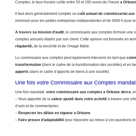
Comptes, le taux horaire coûte entre 50 et 100 euros de l’heure
a Orlean
Il faut alors généralement compter un
coût annuel
de commissariat aux
minimum pour les petites entreprises indépendantes et de 5000 € pour le
A travers sa mission d’audit
, le commissaire aux comptes formule une op
comptes annuels établis par son client. Cette opinion est formulée en te
régularité,
de la sincérité et de l’image fidèle.
Le commissaire aux comptes peut également intervenir en tant que
commi
transformation
(dans le cadre de la transformation des sociétés) et en t
apports
(dans le cadre d’apports de biens à une société).
Une fois votre Commissaire aux Comptes mandat
Une fois mandaté,
votre commissaire aux comptes a Orleans devra
, e
– Vous apporter de la
valeur ajouté dans votre activité
à travers une info
d’avis et de commentaires.
–
Respecter les délais en vigueur a Orleans
–
Faire preuve d’adaptabilité
pour répondre au mieux à vos questions et