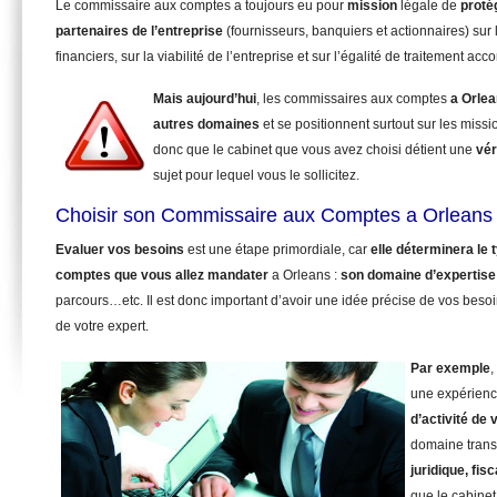
Le commissaire aux comptes a toujours eu pour
mission
légale de
proté
partenaires de l’entreprise
(fournisseurs, banquiers et actionnaires) sur 
financiers, sur la viabilité de l’entreprise et sur l’égalité de traitement ac
Mais aujourd’hui
, les commissaires aux comptes
a Orle
autres domaines
et se positionnent surtout sur les miss
donc que le cabinet que vous avez choisi détient une
vér
sujet pour lequel vous le sollicitez.
Choisir son Commissaire aux Comptes a Orleans 
Evaluer vos besoins
est une étape primordiale, car
elle déterminera le
comptes que vous allez mandater
a Orleans :
son domaine d’expertise
parcours…etc. Il est donc important d’avoir une idée précise de vos beso
de votre expert.
Par exemple
,
une expérienc
d’activité de 
domaine trans
juridique, fisc
que le cabinet