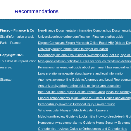
Recommandations
Finceo - Finance & Co
Neo-finance Documentation financière
Comptashop Documentation 
Site d'information gratuit
Universitycollege-online.com/finance : Finance studies guide
Paris - France
Digiceo Consultant Expert Microsoft Office Excel VBA
Digiceo Digi
Universitycollege-online guide to higher education
Copyright 2026
Indoorpoolguide about your indoor swimming pool, hot tub, spa or 
Tout droit de reproduction
Mon-guide-epilation-definitive sur les techniques d'épilation définit
reserve.
Permanent-hair-removal-guide about permanent hair removal tec
Lawyers-attorneys-guide about lawyers and legal information
Sitemap
Attorneyslawyersonline Guide to Attorneys and Legal Representa
Arts.universitycollege-online guide to higher arts education
Best-car-insurance-guide Car Insurance Guide
Ideas-for-birthday
Funeral-arrangements-guide Guide to Funeral Homes and Arran
Personalinjury-lawyer-in Personal Injury Lawyer Guide
Vehicle-accident-lawyer Vehicle Accident Lawyers
Mylocksmithreview Guide to Locksmiths
How-to-bleach-teeth Gui
Homesecurity-systems-alarms Guide to Home Security Systems
Orthodontics-reviews Guide to Orthodontics and Orthodontists