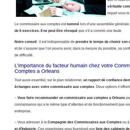
véritable co
lequel vous le 
Le commissaire aux comptes est
nommé
lors d’une assemblée générale 
de 6 exercices.
Il ne peut être révoqué
que s’il a commis une faute.
Notre conseil
: il est indispensable de
prendre le temps de choisir so
et de s’assurer que l’on pourra avoir, dans la mesure du possible, sa con
de difficulté.
L’importance du facteur humain chez votre Comm
Comptes a Orleans
Tout aussi essentiel, sur le plan relationnel,
un rapport de confiance dem
échanges avec votre commissaire aux comptes
. Deux options s’offren
–
Vous faire recommander un commissaire aux comptes a Orleans
pa
connaissance qui a le même type d’attentes et de fonctionnement que vo
entreprise.
– Vous adresser à la
Compagnie des Commissaires aux Comptes
ou à
et d’Industrie
. Ces organismes vous fourniront une
liste des cabinets 