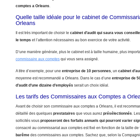
comptes a Orleans
.
Quelle taille idéale pour le cabinet de Commissar
Orleans
Il est très important de choisir le
cabinet d’audit qui saura vous conseill
le temps
et l’attention nécessaires au bon exercice de votre activité.
D’une manière générale, plus le cabinet est à taille humaine, plus import
commissaire aux comptes
qui vous sera assigné.
A titre d’exemple, pour une
entreprise de 10 personnes
, un
cabinet d’au
moyenne est recommandé a Orleans. Dans le cas d’une
entreprise de 
d’audit d’une dizaine d’employés
serait un choix idéal.
Les tarifs des Commissaires aux Comptes a Orle
Avant de choisir son commissaire aux comptes a Orleans, il est recomman
détaillé des quelques
prestataires
que vous aurez
présélectionnés
. Le
sollicités vous
proposeront des forfaits annuels qui pourront varier sig
consacré au commissariat aux comptes est fixé en fonction de la taille de 
barême
des commissaires aux comptes. Sachez que, selon la Compagn