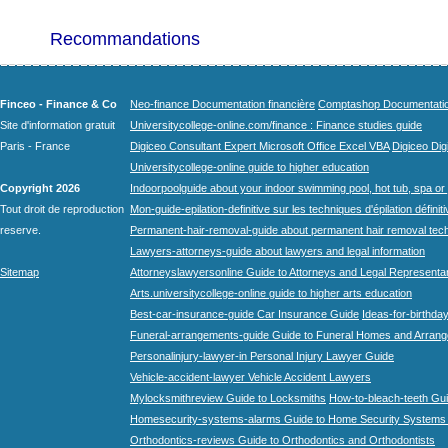
Recommandations
Finceo - Finance & Co
Neo-finance Documentation financière
Comptashop Documentation 
Site d'information gratuit
Universitycollege-online.com/finance : Finance studies guide
Paris - France
Digiceo Consultant Expert Microsoft Office Excel VBA
Digiceo Digi
Universitycollege-online guide to higher education
Copyright 2026
Indoorpoolguide about your indoor swimming pool, hot tub, spa or 
Tout droit de reproduction
Mon-guide-epilation-definitive sur les techniques d'épilation définit
reserve.
Permanent-hair-removal-guide about permanent hair removal tec
Lawyers-attorneys-guide about lawyers and legal information
Sitemap
Attorneyslawyersonline Guide to Attorneys and Legal Representa
Arts.universitycollege-online guide to higher arts education
Best-car-insurance-guide Car Insurance Guide
Ideas-for-birthday
Funeral-arrangements-guide Guide to Funeral Homes and Arran
Personalinjury-lawyer-in Personal Injury Lawyer Guide
Vehicle-accident-lawyer Vehicle Accident Lawyers
Mylocksmithreview Guide to Locksmiths
How-to-bleach-teeth Gui
Homesecurity-systems-alarms Guide to Home Security Systems
Orthodontics-reviews Guide to Orthodontics and Orthodontists