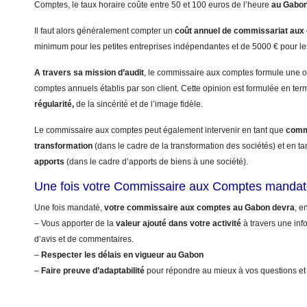
Comptes, le taux horaire coûte entre 50 et 100 euros de l’heure
au Gabo
Il faut alors généralement compter un
coût annuel
de commissariat aux
minimum pour les petites entreprises indépendantes et de 5000 € pour le
A travers sa mission d’audit
, le commissaire aux comptes formule une op
comptes annuels établis par son client. Cette opinion est formulée en te
régularité,
de la sincérité et de l’image fidèle.
Le commissaire aux comptes peut également intervenir en tant que
commi
transformation
(dans le cadre de la transformation des sociétés) et en t
apports
(dans le cadre d’apports de biens à une société).
Une fois votre Commissaire aux Comptes manda
Une fois mandaté,
votre commissaire aux comptes au Gabon devra
, e
– Vous apporter de la
valeur ajouté dans votre activité
à travers une info
d’avis et de commentaires.
–
Respecter les délais en vigueur au Gabon
–
Faire preuve d’adaptabilité
pour répondre au mieux à vos questions et