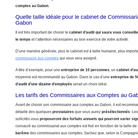
comptes au Gabon
.
Quelle taille idéale pour le cabinet de Commissa
Gabon
Il est très important de choisir le
cabinet d’audit qui saura vous conseill
le temps
et l’attention nécessaires au bon exercice de votre activité.
D’une manière générale, plus le cabinet est à taille humaine, plus import
commissaire aux comptes
qui vous sera assigné.
A titre d’exemple, pour une
entreprise de 10 personnes
, un
cabinet d’au
moyenne est recommandé au Gabon. Dans le cas d’une
entreprise de 
d’audit d’une dizaine d’employés
serait un choix idéal.
Les tarifs des Commissaires aux Comptes au Ga
Avant de choisir son commissaire aux comptes au Gabon, il est recomman
détaillé des quelques
prestataires
que vous aurez
présélectionnés
. Le
sollicités vous
proposeront des forfaits annuels qui pourront varier sig
consacré au commissariat aux comptes est fixé en fonction de la taille de 
barême
des commissaires aux comptes. Sachez que, selon la Compagn