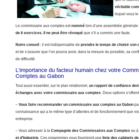
véritable co
lequel vous le 
Le commissaire aux comptes est
nommé
lors d’une assemblée générale 
de 6 exercices.
Il ne peut être révoqué
que s’il a commis une faute.
Notre conseil
: il est indispensable de
prendre le temps de choisir so
et de s’assurer que l’on pourra avoir, dans la mesure du possible, sa con
de difficulté.
L’importance du facteur humain chez votre Comm
Comptes au Gabon
Tout aussi essentiel, sur le plan relationnel,
un rapport de confiance dem
échanges avec votre commissaire aux comptes
. Deux options s’offren
–
Vous faire recommander un commissaire aux comptes au Gabon
par
connaissance qui a le même type d’attentes et de fonctionnement que vo
entreprise.
– Vous adresser à la
Compagnie des Commissaires aux Comptes
ou à
et d’Industrie
. Ces organismes vous fourniront une
liste des cabinets 