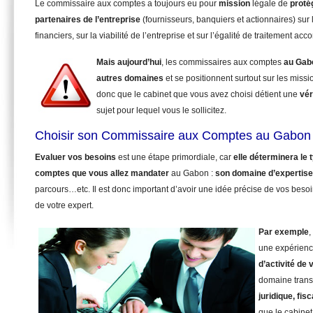
Le commissaire aux comptes a toujours eu pour
mission
légale de
proté
partenaires de l’entreprise
(fournisseurs, banquiers et actionnaires) sur 
financiers, sur la viabilité de l’entreprise et sur l’égalité de traitement ac
Mais aujourd’hui
, les commissaires aux comptes
au Gab
autres domaines
et se positionnent surtout sur les miss
donc que le cabinet que vous avez choisi détient une
vér
sujet pour lequel vous le sollicitez.
Choisir son Commissaire aux Comptes au Gabon 
Evaluer vos besoins
est une étape primordiale, car
elle déterminera le
comptes que vous allez mandater
au Gabon :
son domaine d’expertise
parcours…etc. Il est donc important d’avoir une idée précise de vos beso
de votre expert.
Par exemple
,
une expérienc
d’activité de 
domaine trans
juridique, fisc
que le cabinet