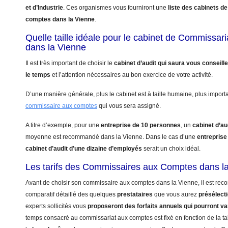
et d’Industrie
. Ces organismes vous fourniront une
liste des cabinets 
comptes dans la Vienne
.
Quelle taille idéale pour le cabinet de Commissa
dans la Vienne
Il est très important de choisir le
cabinet d’audit qui saura vous conseill
le temps
et l’attention nécessaires au bon exercice de votre activité.
D’une manière générale, plus le cabinet est à taille humaine, plus import
commissaire aux comptes
qui vous sera assigné.
A titre d’exemple, pour une
entreprise de 10 personnes
, un
cabinet d’au
moyenne est recommandé dans la Vienne. Dans le cas d’une
entreprise
cabinet d’audit d’une dizaine d’employés
serait un choix idéal.
Les tarifs des Commissaires aux Comptes dans l
Avant de choisir son commissaire aux comptes dans la Vienne, il est rec
comparatif détaillé des quelques
prestataires
que vous aurez
présélect
experts sollicités vous
proposeront des forfaits annuels qui pourront va
temps consacré au commissariat aux comptes est fixé en fonction de la tai