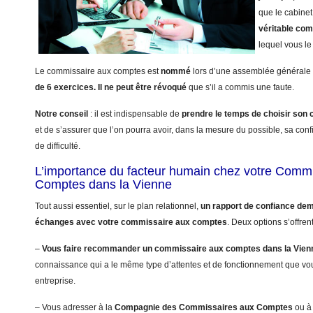
que le cabinet
véritable co
lequel vous le 
Le commissaire aux comptes est
nommé
lors d’une assemblée générale 
de 6 exercices.
Il ne peut être révoqué
que s’il a commis une faute.
Notre conseil
: il est indispensable de
prendre le temps de choisir so
et de s’assurer que l’on pourra avoir, dans la mesure du possible, sa con
de difficulté.
L’importance du facteur humain chez votre Comm
Comptes dans la Vienne
Tout aussi essentiel, sur le plan relationnel,
un rapport de confiance dem
échanges avec votre commissaire aux comptes
. Deux options s’offren
–
Vous faire recommander un commissaire aux comptes dans la Vien
connaissance qui a le même type d’attentes et de fonctionnement que vo
entreprise.
– Vous adresser à la
Compagnie des Commissaires aux Comptes
ou à