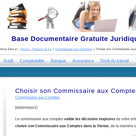
Base Documentaire Gratuite Juridi
Vous êtes ici :
Finceo - Finance & Co
»
Commissaire aux Comptes
»
Choisir son Commissaire au
Audit
Comptabilite
Banque
Assurance
Droit du travail
Choisir son Commissaire aux Compte
Commissaire aux Comptes
[adsenseyu1]
Le commissaire aux comptes
valide les décisions majeures
de votre en
choisir son Commissaire aux Comptes dans la Vienne
, de la manière 