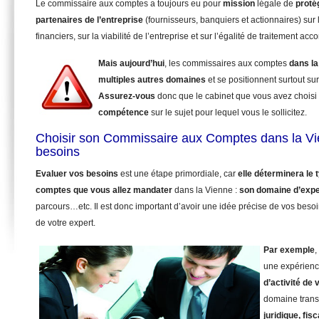
Le commissaire aux comptes a toujours eu pour
mission
légale de
proté
partenaires de l’entreprise
(fournisseurs, banquiers et actionnaires) sur 
financiers, sur la viabilité de l’entreprise et sur l’égalité de traitement ac
Mais aujourd’hui
, les commissaires aux comptes
dans la
multiples autres domaines
et se positionnent surtout su
Assurez-vous
donc que le cabinet que vous avez choisi
compétence
sur le sujet pour lequel vous le sollicitez.
Choisir son Commissaire aux Comptes dans la Vi
besoins
Evaluer vos besoins
est une étape primordiale, car
elle déterminera le
comptes que vous allez mandater
dans la Vienne :
son domaine d’expe
parcours…etc. Il est donc important d’avoir une idée précise de vos beso
de votre expert.
Par exemple
,
une expérienc
d’activité de 
domaine trans
juridique, fisc