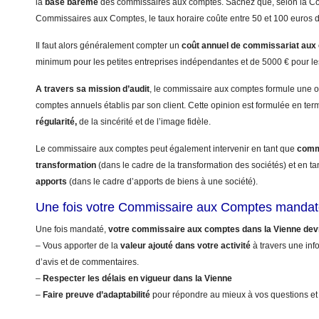
la
base barême
des commissaires aux comptes. Sachez que, selon la 
Commissaires aux Comptes, le taux horaire coûte entre 50 et 100 euros 
Il faut alors généralement compter un
coût annuel
de commissariat aux
minimum pour les petites entreprises indépendantes et de 5000 € pour le
A travers sa mission d’audit
, le commissaire aux comptes formule une op
comptes annuels établis par son client. Cette opinion est formulée en te
régularité,
de la sincérité et de l’image fidèle.
Le commissaire aux comptes peut également intervenir en tant que
commi
transformation
(dans le cadre de la transformation des sociétés) et en t
apports
(dans le cadre d’apports de biens à une société).
Une fois votre Commissaire aux Comptes mandat
Une fois mandaté,
votre commissaire aux comptes dans la Vienne dev
– Vous apporter de la
valeur ajouté dans votre activité
à travers une info
d’avis et de commentaires.
–
Respecter les délais en vigueur dans la Vienne
–
Faire preuve d’adaptabilité
pour répondre au mieux à vos questions et