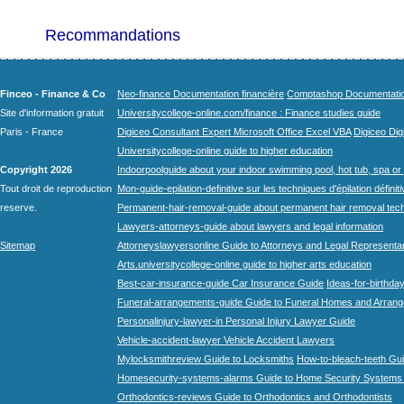
Recommandations
Finceo - Finance & Co
Neo-finance Documentation financière
Comptashop Documentation 
Site d'information gratuit
Universitycollege-online.com/finance : Finance studies guide
Paris - France
Digiceo Consultant Expert Microsoft Office Excel VBA
Digiceo Digi
Universitycollege-online guide to higher education
Copyright 2026
Indoorpoolguide about your indoor swimming pool, hot tub, spa or 
Tout droit de reproduction
Mon-guide-epilation-definitive sur les techniques d'épilation définit
reserve.
Permanent-hair-removal-guide about permanent hair removal tec
Lawyers-attorneys-guide about lawyers and legal information
Sitemap
Attorneyslawyersonline Guide to Attorneys and Legal Representa
Arts.universitycollege-online guide to higher arts education
Best-car-insurance-guide Car Insurance Guide
Ideas-for-birthday
Funeral-arrangements-guide Guide to Funeral Homes and Arran
Personalinjury-lawyer-in Personal Injury Lawyer Guide
Vehicle-accident-lawyer Vehicle Accident Lawyers
Mylocksmithreview Guide to Locksmiths
How-to-bleach-teeth Gui
Homesecurity-systems-alarms Guide to Home Security Systems
Orthodontics-reviews Guide to Orthodontics and Orthodontists