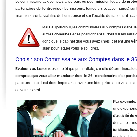
Le commissaire aux comptes a toujours eu pour
mission
légale de
proté
partenaires de l’entreprise
(fournisseurs, banquiers et actionnaires) sur 
financiers, sur la viabilité de l’entreprise et sur l’égalité de traitement ac
Mais aujourd’hui
, les commissaires aux comptes
dans le
autres domaines
et se positionnent surtout sur les miss
donc que le cabinet que vous avez choisi détient une
vér
sujet pour lequel vous le sollicitez.
Choisir son Commissaire aux Comptes dans le 36
Evaluer vos besoins
est une étape primordiale, car
elle déterminera le
comptes que vous allez mandater
dans le 36 :
son domaine d’expertis
parcours…etc. Il est donc important d’avoir une idée précise de vos beso
de votre expert.
Par exemple
,
une expérienc
d’activité de 
domaine trans
juridique, fisc
que le cabinet