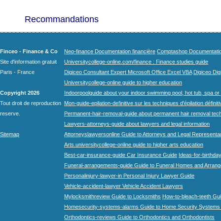
Recommandations
Finceo - Finance & Co
Neo-finance Documentation financière
Comptashop Documentation 
Site d'information gratuit
Universitycollege-online.com/finance : Finance studies guide
Paris - France
Digiceo Consultant Expert Microsoft Office Excel VBA
Digiceo Digi
Universitycollege-online guide to higher education
Copyright 2026
Indoorpoolguide about your indoor swimming pool, hot tub, spa or 
Tout droit de reproduction
Mon-guide-epilation-definitive sur les techniques d'épilation définit
reserve.
Permanent-hair-removal-guide about permanent hair removal tec
Lawyers-attorneys-guide about lawyers and legal information
Sitemap
Attorneyslawyersonline Guide to Attorneys and Legal Representa
Arts.universitycollege-online guide to higher arts education
Best-car-insurance-guide Car Insurance Guide
Ideas-for-birthday
Funeral-arrangements-guide Guide to Funeral Homes and Arran
Personalinjury-lawyer-in Personal Injury Lawyer Guide
Vehicle-accident-lawyer Vehicle Accident Lawyers
Mylocksmithreview Guide to Locksmiths
How-to-bleach-teeth Gui
Homesecurity-systems-alarms Guide to Home Security Systems
Orthodontics-reviews Guide to Orthodontics and Orthodontists