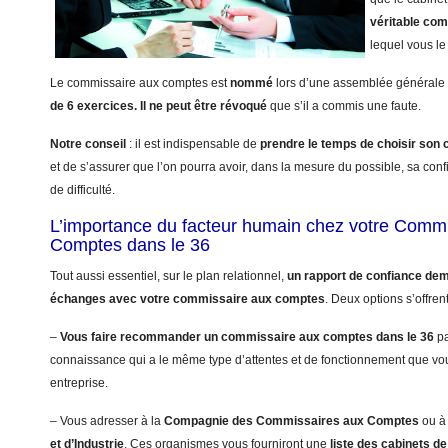
véritable co
lequel vous le 
Le commissaire aux comptes est
nommé
lors d’une assemblée générale 
de 6 exercices.
Il ne peut être révoqué
que s’il a commis une faute.
Notre conseil
: il est indispensable de
prendre le temps de choisir so
et de s’assurer que l’on pourra avoir, dans la mesure du possible, sa con
de difficulté.
L’importance du facteur humain chez votre Comm
Comptes dans le 36
Tout aussi essentiel, sur le plan relationnel,
un rapport de confiance dem
échanges avec votre commissaire aux comptes
. Deux options s’offren
–
Vous faire recommander un commissaire aux comptes dans le 36
pa
connaissance qui a le même type d’attentes et de fonctionnement que vo
entreprise.
– Vous adresser à la
Compagnie des Commissaires aux Comptes
ou à
et d’Industrie
. Ces organismes vous fourniront une
liste des cabinets 