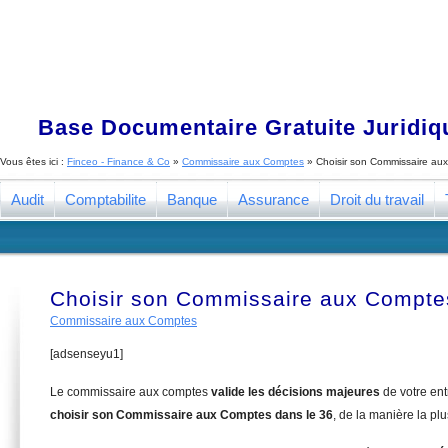
Base Documentaire Gratuite Juridi
Vous êtes ici :
Finceo - Finance & Co
»
Commissaire aux Comptes
»
Choisir son Commissaire au
Audit
Comptabilite
Banque
Assurance
Droit du travail
Choisir son Commissaire aux Compte
Commissaire aux Comptes
[adsenseyu1]
Le commissaire aux comptes
valide les décisions majeures
de votre en
choisir son Commissaire aux Comptes dans le 36
, de la manière la pl