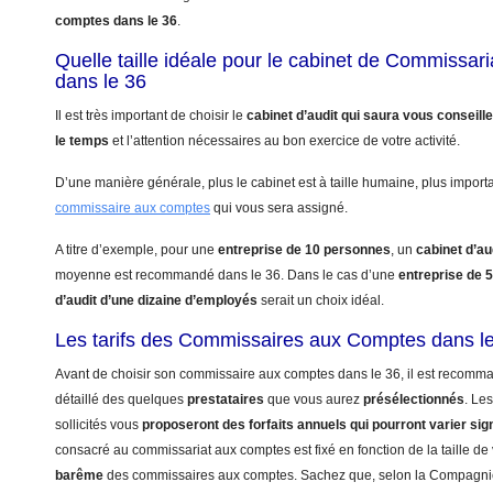
comptes dans le 36
.
Quelle taille idéale pour le cabinet de Commissa
dans le 36
Il est très important de choisir le
cabinet d’audit qui saura vous conseill
le temps
et l’attention nécessaires au bon exercice de votre activité.
D’une manière générale, plus le cabinet est à taille humaine, plus import
commissaire aux comptes
qui vous sera assigné.
A titre d’exemple, pour une
entreprise de 10 personnes
, un
cabinet d’au
moyenne est recommandé dans le 36. Dans le cas d’une
entreprise de 
d’audit d’une dizaine d’employés
serait un choix idéal.
Les tarifs des Commissaires aux Comptes dans l
Avant de choisir son commissaire aux comptes dans le 36, il est recomma
détaillé des quelques
prestataires
que vous aurez
présélectionnés
. Le
sollicités vous
proposeront des forfaits annuels qui pourront varier sig
consacré au commissariat aux comptes est fixé en fonction de la taille de 
barême
des commissaires aux comptes. Sachez que, selon la Compagn