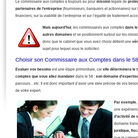
Le commissaire aux comptes a toujours eu pour
mission
légale de
proté
partenaires de l’entreprise
(fournisseurs, banquiers et actionnaires) sur 
financiers, sur la viabilité de l’entreprise et sur l’égalité de traitement ac
Mais aujourd’hui
, les commissaires aux comptes
dans le
autres domaines
et se positionnent surtout sur les miss
donc que le cabinet que vous avez choisi détient une
vér
sujet pour lequel vous le sollicitez.
Choisir son Commissaire aux Comptes dans le 58
Evaluer vos besoins
est une étape primordiale, car
elle déterminera le
comptes que vous allez mandater
dans le 58 :
son domaine d’expertis
parcours…etc. Il est donc important d’avoir une idée précise de vos beso
de votre expert.
Par exemple
,
une expérienc
d’activité de 
domaine trans
juridique, fisc
que le cabinet