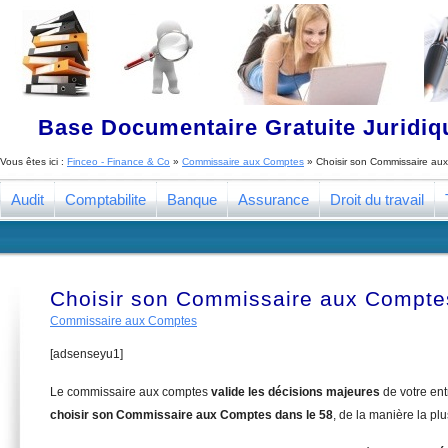
Base Documentaire Gratuite Juridi
Vous êtes ici :
Finceo - Finance & Co
»
Commissaire aux Comptes
»
Choisir son Commissaire au
Audit
Comptabilite
Banque
Assurance
Droit du travail
Choisir son Commissaire aux Compte
Commissaire aux Comptes
[adsenseyu1]
Le commissaire aux comptes
valide les décisions majeures
de votre en
choisir son Commissaire aux Comptes dans le 58
, de la manière la pl