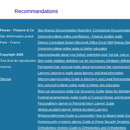
Recommandations
Finceo - Finance & Co
Neo-finance Documentation financière
Comptashop Documentation 
Site d'information gratuit
Universitycollege-online.com/finance : Finance studies guide
Paris - France
Digiceo Consultant Expert Microsoft Office Excel VBA
Digiceo Digi
Universitycollege-online guide to higher education
Copyright 2026
Indoorpoolguide about your indoor swimming pool, hot tub, spa or 
Tout droit de reproduction
Mon-guide-epilation-definitive sur les techniques d'épilation définit
reserve.
Permanent-hair-removal-guide about permanent hair removal tec
Lawyers-attorneys-guide about lawyers and legal information
Sitemap
Attorneyslawyersonline Guide to Attorneys and Legal Representa
Arts.universitycollege-online guide to higher arts education
Best-car-insurance-guide Car Insurance Guide
Ideas-for-birthday
Funeral-arrangements-guide Guide to Funeral Homes and Arran
Personalinjury-lawyer-in Personal Injury Lawyer Guide
Vehicle-accident-lawyer Vehicle Accident Lawyers
Mylocksmithreview Guide to Locksmiths
How-to-bleach-teeth Gui
Homesecurity-systems-alarms Guide to Home Security Systems
Orthodontics-reviews Guide to Orthodontics and Orthodontists