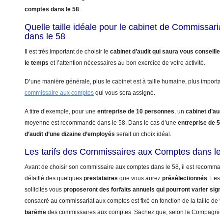
comptes dans le 58
.
Quelle taille idéale pour le cabinet de Commissa
dans le 58
Il est très important de choisir le
cabinet d’audit qui saura vous conseill
le temps
et l’attention nécessaires au bon exercice de votre activité.
D’une manière générale, plus le cabinet est à taille humaine, plus import
commissaire aux comptes
qui vous sera assigné.
A titre d’exemple, pour une
entreprise de 10 personnes
, un
cabinet d’au
moyenne est recommandé dans le 58. Dans le cas d’une
entreprise de 
d’audit d’une dizaine d’employés
serait un choix idéal.
Les tarifs des Commissaires aux Comptes dans l
Avant de choisir son commissaire aux comptes dans le 58, il est recomma
détaillé des quelques
prestataires
que vous aurez
présélectionnés
. Le
sollicités vous
proposeront des forfaits annuels qui pourront varier sig
consacré au commissariat aux comptes est fixé en fonction de la taille de 
barême
des commissaires aux comptes. Sachez que, selon la Compagn