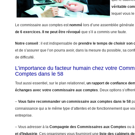
véritable co
lequel vous le 
Le commissaire aux comptes est
nommé
lors d’une assemblée générale 
de 6 exercices.
Il ne peut être révoqué
que s’il a commis une faute.
Notre conseil
: il est indispensable de
prendre le temps de choisir so
et de s’assurer que l’on pourra avoir, dans la mesure du possible, sa con
de difficulté.
L’importance du facteur humain chez votre Comm
Comptes dans le 58
Tout aussi essentiel, sur le plan relationnel,
un rapport de confiance dem
échanges avec votre commissaire aux comptes
. Deux options s’offren
–
Vous faire recommander un commissaire aux comptes dans le 58
pa
connaissance qui a le même type d’attentes et de fonctionnement que vo
entreprise.
– Vous adresser à la
Compagnie des Commissaires aux Comptes
ou à
et d’Industrie
. Ces organismes vous fourniront une
liste des cabinets 