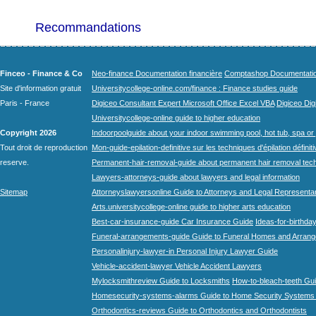
Recommandations
Finceo - Finance & Co
Neo-finance Documentation financière
Comptashop Documentation 
Site d'information gratuit
Universitycollege-online.com/finance : Finance studies guide
Paris - France
Digiceo Consultant Expert Microsoft Office Excel VBA
Digiceo Digi
Universitycollege-online guide to higher education
Copyright 2026
Indoorpoolguide about your indoor swimming pool, hot tub, spa or 
Tout droit de reproduction
Mon-guide-epilation-definitive sur les techniques d'épilation définit
reserve.
Permanent-hair-removal-guide about permanent hair removal tec
Lawyers-attorneys-guide about lawyers and legal information
Sitemap
Attorneyslawyersonline Guide to Attorneys and Legal Representa
Arts.universitycollege-online guide to higher arts education
Best-car-insurance-guide Car Insurance Guide
Ideas-for-birthday
Funeral-arrangements-guide Guide to Funeral Homes and Arran
Personalinjury-lawyer-in Personal Injury Lawyer Guide
Vehicle-accident-lawyer Vehicle Accident Lawyers
Mylocksmithreview Guide to Locksmiths
How-to-bleach-teeth Gui
Homesecurity-systems-alarms Guide to Home Security Systems
Orthodontics-reviews Guide to Orthodontics and Orthodontists