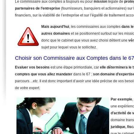
Le commissaire aux comptes a toujours eu pour
mission
légale de
proté
partenaires de l’entreprise
(fournisseurs, banquiers et actionnaires) sur 
financiers, sur la viabilité de l’entreprise et sur l’égalité de traitement ac
Mais aujourd’hui
, les commissaires aux comptes
dans le
autres domaines
et se positionnent surtout sur les miss
donc que le cabinet que vous avez choisi détient une
vér
sujet pour lequel vous le sollicitez.
Choisir son Commissaire aux Comptes dans le 67
Evaluer vos besoins
est une étape primordiale, car
elle déterminera le
comptes que vous allez mandater
dans le 67 :
son domaine d’expertis
parcours…etc. Il est donc important d’avoir une idée précise de vos beso
de votre expert.
Par exemple
,
une expérienc
d’activité de 
domaine trans
juridique, fisc
que le cabinet