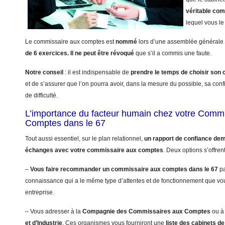
véritable co
lequel vous le 
Le commissaire aux comptes est
nommé
lors d’une assemblée générale 
de 6 exercices.
Il ne peut être révoqué
que s’il a commis une faute.
Notre conseil
: il est indispensable de
prendre le temps de choisir so
et de s’assurer que l’on pourra avoir, dans la mesure du possible, sa con
de difficulté.
L’importance du facteur humain chez votre Comm
Comptes dans le 67
Tout aussi essentiel, sur le plan relationnel,
un rapport de confiance dem
échanges avec votre commissaire aux comptes
. Deux options s’offren
–
Vous faire recommander un commissaire aux comptes dans le 67
pa
connaissance qui a le même type d’attentes et de fonctionnement que vo
entreprise.
– Vous adresser à la
Compagnie des Commissaires aux Comptes
ou à
et d’Industrie
. Ces organismes vous fourniront une
liste des cabinets 