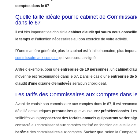
comptes dans le 67
.
Quelle taille idéale pour le cabinet de Commissa
dans le 67
Il est très important de choisir le
cabinet d’audit qui saura vous conseill
le temps
et l’attention nécessaires au bon exercice de votre activité.
D’une manière générale, plus le cabinet est à taille humaine, plus import
commissaire aux comptes
qui vous sera assigné.
A titre d’exemple, pour une
entreprise de 10 personnes
, un
cabinet d’au
moyenne est recommandé dans le 67. Dans le cas d’une
entreprise de 
d’audit d’une dizaine d’employés
serait un choix idéal.
Les tarifs des Commissaires aux Comptes dans l
Avant de choisir son commissaire aux comptes dans le 67, il est recomma
détaillé des quelques
prestataires
que vous aurez
présélectionnés
. Le
sollicités vous
proposeront des forfaits annuels qui pourront varier sig
consacré au commissariat aux comptes est fixé en fonction de la taille de 
barême
des commissaires aux comptes. Sachez que, selon la Compagn