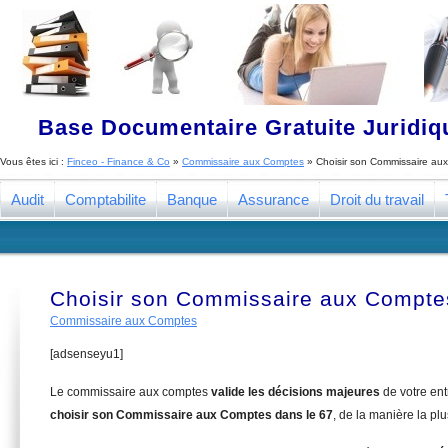
Base Documentaire Gratuite Juridi
Vous êtes ici :
Finceo - Finance & Co
»
Commissaire aux Comptes
»
Choisir son Commissaire au
Audit
Comptabilite
Banque
Assurance
Droit du travail
Choisir son Commissaire aux Compte
Commissaire aux Comptes
[adsenseyu1]
Le commissaire aux comptes
valide les décisions majeures
de votre en
choisir son Commissaire aux Comptes dans le 67
, de la manière la pl