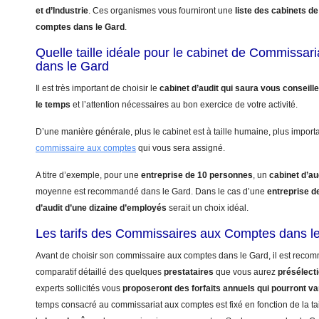
et d’Industrie
. Ces organismes vous fourniront une
liste des cabinets 
comptes dans le Gard
.
Quelle taille idéale pour le cabinet de Commissa
dans le Gard
Il est très important de choisir le
cabinet d’audit qui saura vous conseill
le temps
et l’attention nécessaires au bon exercice de votre activité.
D’une manière générale, plus le cabinet est à taille humaine, plus import
commissaire aux comptes
qui vous sera assigné.
A titre d’exemple, pour une
entreprise de 10 personnes
, un
cabinet d’au
moyenne est recommandé dans le Gard. Dans le cas d’une
entreprise d
d’audit d’une dizaine d’employés
serait un choix idéal.
Les tarifs des Commissaires aux Comptes dans l
Avant de choisir son commissaire aux comptes dans le Gard, il est recom
comparatif détaillé des quelques
prestataires
que vous aurez
présélect
experts sollicités vous
proposeront des forfaits annuels qui pourront va
temps consacré au commissariat aux comptes est fixé en fonction de la tai