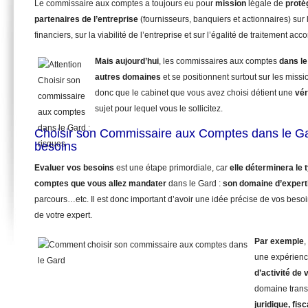
Le commissaire aux comptes a toujours eu pour
mission
légale de
proté
partenaires de l’entreprise
(fournisseurs, banquiers et actionnaires) sur 
financiers, sur la viabilité de l’entreprise et sur l’égalité de traitement ac
Mais aujourd’hui
, les commissaires aux comptes
dans le
autres domaines
et se positionnent surtout sur les miss
donc que le cabinet que vous avez choisi détient une
vér
sujet pour lequel vous le sollicitez.
Choisir son Commissaire aux Comptes dans le Ga
besoins
Evaluer vos besoins
est une étape primordiale, car
elle déterminera le
comptes que vous allez mandater
dans le Gard :
son domaine d’expert
parcours…etc. Il est donc important d’avoir une idée précise de vos beso
de votre expert.
Par exemple
,
une expérienc
d’activité de 
domaine trans
juridique, fisc