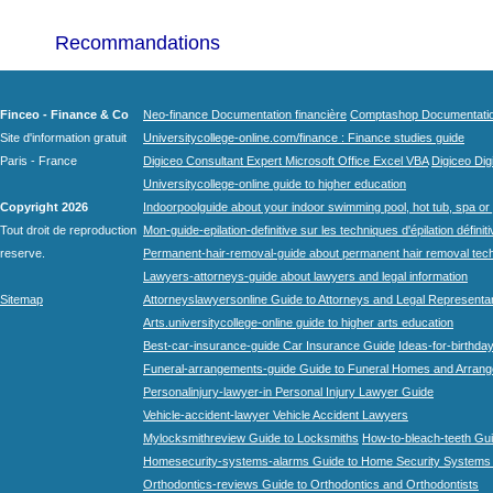
Recommandations
Finceo - Finance & Co
Neo-finance Documentation financière
Comptashop Documentation 
Site d'information gratuit
Universitycollege-online.com/finance : Finance studies guide
Paris - France
Digiceo Consultant Expert Microsoft Office Excel VBA
Digiceo Digi
Universitycollege-online guide to higher education
Copyright 2026
Indoorpoolguide about your indoor swimming pool, hot tub, spa or 
Tout droit de reproduction
Mon-guide-epilation-definitive sur les techniques d'épilation définit
reserve.
Permanent-hair-removal-guide about permanent hair removal tec
Lawyers-attorneys-guide about lawyers and legal information
Sitemap
Attorneyslawyersonline Guide to Attorneys and Legal Representa
Arts.universitycollege-online guide to higher arts education
Best-car-insurance-guide Car Insurance Guide
Ideas-for-birthday
Funeral-arrangements-guide Guide to Funeral Homes and Arran
Personalinjury-lawyer-in Personal Injury Lawyer Guide
Vehicle-accident-lawyer Vehicle Accident Lawyers
Mylocksmithreview Guide to Locksmiths
How-to-bleach-teeth Gui
Homesecurity-systems-alarms Guide to Home Security Systems
Orthodontics-reviews Guide to Orthodontics and Orthodontists