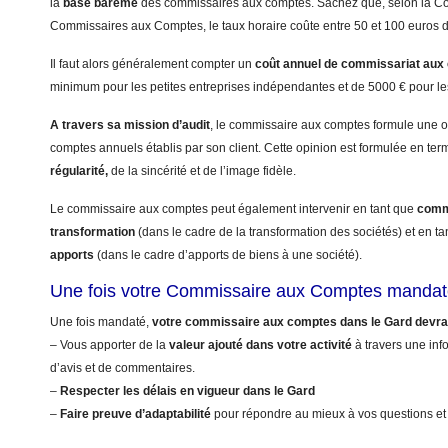
la
base barême
des commissaires aux comptes. Sachez que, selon la 
Commissaires aux Comptes, le taux horaire coûte entre 50 et 100 euros 
Il faut alors généralement compter un
coût annuel
de commissariat aux
minimum pour les petites entreprises indépendantes et de 5000 € pour le
A travers sa mission d’audit
, le commissaire aux comptes formule une op
comptes annuels établis par son client. Cette opinion est formulée en te
régularité,
de la sincérité et de l’image fidèle.
Le commissaire aux comptes peut également intervenir en tant que
commi
transformation
(dans le cadre de la transformation des sociétés) et en t
apports
(dans le cadre d’apports de biens à une société).
Une fois votre Commissaire aux Comptes mandat
Une fois mandaté,
votre commissaire aux comptes dans le Gard devra
– Vous apporter de la
valeur ajouté dans votre activité
à travers une info
d’avis et de commentaires.
–
Respecter les délais en vigueur dans le Gard
–
Faire preuve d’adaptabilité
pour répondre au mieux à vos questions et