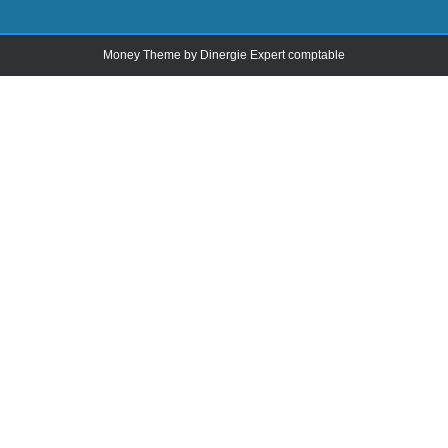
Money Theme by
Dinergie Expert comptable