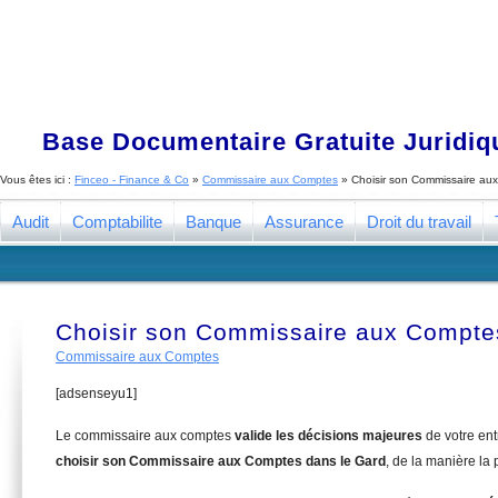
Base Documentaire Gratuite Juridi
Vous êtes ici :
Finceo - Finance & Co
»
Commissaire aux Comptes
»
Choisir son Commissaire au
Audit
Comptabilite
Banque
Assurance
Droit du travail
Choisir son Commissaire aux Compte
Commissaire aux Comptes
[adsenseyu1]
Le commissaire aux comptes
valide les décisions majeures
de votre en
choisir son Commissaire aux Comptes dans le Gard
, de la manière la 