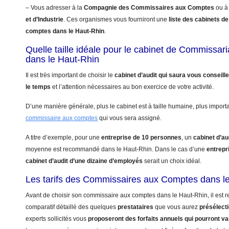
– Vous adresser à la
Compagnie des Commissaires aux Comptes
ou à
et d’Industrie
. Ces organismes vous fourniront une
liste des cabinets 
comptes dans le Haut-Rhin
.
Quelle taille idéale pour le cabinet de Commissa
dans le Haut-Rhin
Il est très important de choisir le
cabinet d’audit qui saura vous conseill
le temps
et l’attention nécessaires au bon exercice de votre activité.
D’une manière générale, plus le cabinet est à taille humaine, plus import
commissaire aux comptes
qui vous sera assigné.
A titre d’exemple, pour une
entreprise de 10 personnes
, un
cabinet d’au
moyenne est recommandé dans le Haut-Rhin. Dans le cas d’une
entrepr
cabinet d’audit d’une dizaine d’employés
serait un choix idéal.
Les tarifs des Commissaires aux Comptes dans l
Avant de choisir son commissaire aux comptes dans le Haut-Rhin, il est 
comparatif détaillé des quelques
prestataires
que vous aurez
présélect
experts sollicités vous
proposeront des forfaits annuels qui pourront va