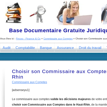
Base Documentaire Gratuite Juridi
Vous êtes ici :
Finceo - Finance & Co
»
Commissaire aux Comptes
»
Choisir son Commissaire au
Audit
Comptabilite
Banque
Assurance
Droit du travail
Choisir son Commissaire aux Comptes
Rhin
Commissaire aux Comptes
[adsenseyu1]
Le commissaire aux comptes
valide les décisions majeures
de votre en
choisir son Commissaire aux Comptes dans le Haut-Rhin
, de la maniè