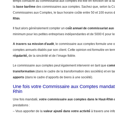
temps consacré au commissariat aux comptes est fixé en fonction de la tai
la
base barême
des commissaires aux comptes. Sachez que, selon la 
Commissaires aux Comptes, le taux horaire coûte entre 50 et 100 euros 
Rhin
.
Il faut alors généralement compter un
coût annuel
de commissariat aux
minimum pour les petites entreprises indépendantes et de 5000 € pour le
A travers sa mission d’audit
, le commissaire aux comptes formule une op
comptes annuels établis par son client. Cette opinion est formulée en te
régularité,
de la sincérité et de l’image fidèle.
Le commissaire aux comptes peut également intervenir en tant que
commi
transformation
(dans le cadre de la transformation des sociétés) et en t
apports
(dans le cadre d’apports de biens à une société).
Une fois votre Commissaire aux Comptes mandaté
Rhin
Une fois mandaté,
votre commissaire aux comptes dans le Haut-Rhin 
prestations :
– Vous apporter de la
valeur ajouté dans votre activité
à travers une info