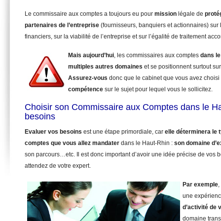
Le commissaire aux comptes a toujours eu pour
mission
légale de
proté
partenaires de l’entreprise
(fournisseurs, banquiers et actionnaires) sur 
financiers, sur la viabilité de l’entreprise et sur l’égalité de traitement ac
Mais aujourd’hui
, les commissaires aux comptes
dans le
multiples autres domaines
et se positionnent surtout su
Assurez-vous
donc que le cabinet que vous avez choisi
compétence
sur le sujet pour lequel vous le sollicitez.
Choisir son Commissaire aux Comptes dans le Ha
besoins
Evaluer vos besoins
est une étape primordiale, car
elle déterminera le
comptes que vous allez mandater
dans le Haut-Rhin :
son domaine d’e
son parcours…etc. Il est donc important d’avoir une idée précise de vos 
attendez de votre expert.
Par exemple
,
une expérienc
d’activité de 
domaine trans