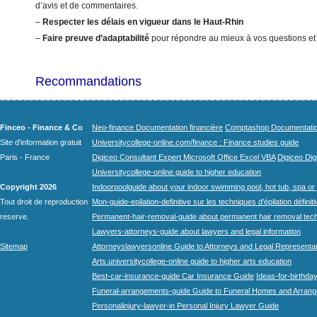
d’avis et de commentaires.
–
Respecter les délais en vigueur dans le Haut-Rhin
–
Faire preuve d’adaptabilité
pour répondre au mieux à vos questions et
Recommandations
Finceo - Finance & Co
Neo-finance Documentation financière
Comptashop Documentation 
Site d'information gratuit
Universitycollege-online.com/finance : Finance studies guide
Paris - France
Digiceo Consultant Expert Microsoft Office Excel VBA
Digiceo Digi
Universitycollege-online guide to higher education
Copyright 2026
Indoorpoolguide about your indoor swimming pool, hot tub, spa or 
Tout droit de reproduction
Mon-guide-epilation-definitive sur les techniques d'épilation définit
reserve.
Permanent-hair-removal-guide about permanent hair removal tec
Lawyers-attorneys-guide about lawyers and legal information
Sitemap
Attorneyslawyersonline Guide to Attorneys and Legal Representa
Arts.universitycollege-online guide to higher arts education
Best-car-insurance-guide Car Insurance Guide
Ideas-for-birthday
Funeral-arrangements-guide Guide to Funeral Homes and Arran
Personalinjury-lawyer-in Personal Injury Lawyer Guide