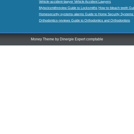
Vehicle-accident-lawyer Vehicle Accident Lawyers
Mylocksmithreview Guide to Locksmiths
How-to-bleach-teeth Gui
Homesecurity-systems-alarms Guide to Home Security Systems
Orthodontics-reviews Guide to Orthodontics and Orthodontists
Money Theme by
Dinergie Expert comptable