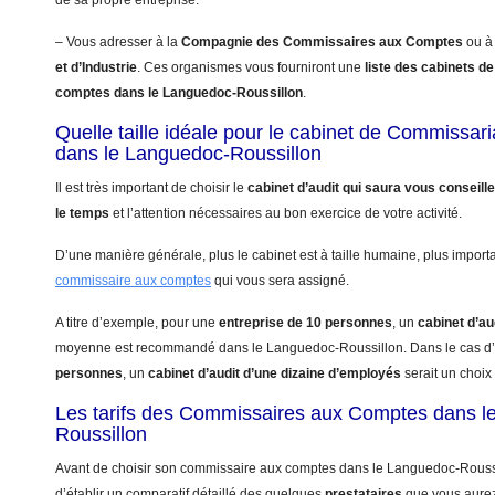
de sa propre entreprise.
– Vous adresser à la
Compagnie des Commissaires aux Comptes
ou à
et d’Industrie
. Ces organismes vous fourniront une
liste des cabinets 
comptes dans le Languedoc-Roussillon
.
Quelle taille idéale pour le cabinet de Commissa
dans le Languedoc-Roussillon
Il est très important de choisir le
cabinet d’audit qui saura vous conseill
le temps
et l’attention nécessaires au bon exercice de votre activité.
D’une manière générale, plus le cabinet est à taille humaine, plus import
commissaire aux comptes
qui vous sera assigné.
A titre d’exemple, pour une
entreprise de 10 personnes
, un
cabinet d’au
moyenne est recommandé dans le Languedoc-Roussillon. Dans le cas d
personnes
, un
cabinet d’audit d’une dizaine d’employés
serait un choix 
Les tarifs des Commissaires aux Comptes dans l
Roussillon
Avant de choisir son commissaire aux comptes dans le Languedoc-Roussi
d’établir un comparatif détaillé des quelques
prestataires
que vous aure