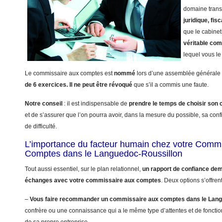
domaine trans
juridique, fisc
que le cabinet
véritable co
lequel vous le 
Le commissaire aux comptes est
nommé
lors d’une assemblée générale 
de 6 exercices.
Il ne peut être révoqué
que s’il a commis une faute.
Notre conseil
: il est indispensable de
prendre le temps de choisir so
et de s’assurer que l’on pourra avoir, dans la mesure du possible, sa con
de difficulté.
L’importance du facteur humain chez votre Comm
Comptes dans le Languedoc-Roussillon
Tout aussi essentiel, sur le plan relationnel,
un rapport de confiance dem
échanges avec votre commissaire aux comptes
. Deux options s’offren
–
Vous faire recommander un commissaire aux comptes dans le Lang
confrère ou une connaissance qui a le même type d’attentes et de fonct