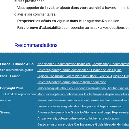
autres prestations :
– Vous apporter de la
valeur ajouté dans votre activité
à travers une info
d’avis et de commentaires.
–
Respecter les délais en vigueur dans le Languedoc-Roussillon
–
Faire preuve d’adaptabilité
pour répondre au mieux à vos questions et
Recommandations
Finceo - Finance & Co
Neo-finance Documentation financière
Comptashop Documentation 
Site d'information gratuit
Universitycollege-online.com/finance : Finance studies guide
Paris - France
Digiceo Consultant Expert Microsoft Office Excel VBA
Digiceo Digi
Universitycollege-online guide to higher education
Copyright 2026
Indoorpoolguide about your indoor swimming pool, hot tub, spa or 
Tout droit de reproduction
Mon-guide-epilation-definitive sur les techniques d'épilation définit
reserve.
Permanent-hair-removal-guide about permanent hair removal tec
Lawyers-attorneys-guide about lawyers and legal information
Sitemap
Attorneyslawyersonline Guide to Attorneys and Legal Representa
Arts.universitycollege-online guide to higher arts education
Best-car-insurance-guide Car Insurance Guide
Ideas-for-birthday