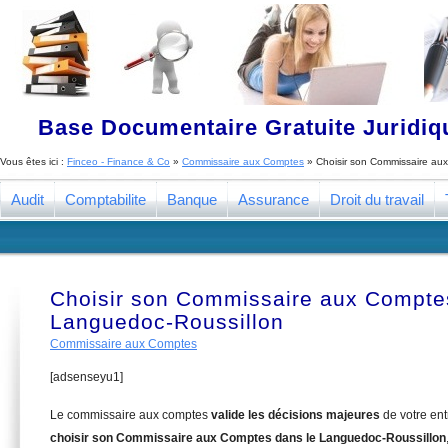
Base Documentaire Gratuite Juridi
Vous êtes ici :
Finceo - Finance & Co
»
Commissaire aux Comptes
»
Choisir son Commissaire au
Audit
Comptabilite
Banque
Assurance
Droit du travail
Choisir son Commissaire aux Compte
Languedoc-Roussillon
Commissaire aux Comptes
[adsenseyu1]
Le commissaire aux comptes
valide les décisions majeures
de votre en
choisir son Commissaire aux Comptes dans le Languedoc-Roussillon