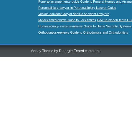
Funeral-arrangements-guide Guide to Funeral Homes and Arran
Personalinjury-lawyer-in Personal Injury Lawyer Guide
Vehicle-accident-lawyer Vehicle Accident Lawyers
Mylocksmithreview Guide to Locksmiths
How-to-bleach-teeth Gui
Homesecurity-systems-alarms Guide to Home Security Systems
Orthodontics-reviews Guide to Orthodontics and Orthodontists
Money Theme by
Dinergie Expert comptable