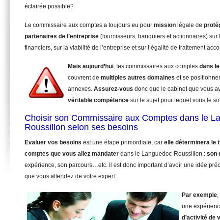
éclairée possible?
Le commissaire aux comptes a toujours eu pour
mission
légale de
proté
partenaires de l’entreprise
(fournisseurs, banquiers et actionnaires) sur 
financiers, sur la viabilité de l’entreprise et sur l’égalité de traitement ac
Mais aujourd’hui
, les commissaires aux comptes
dans l
couvrent de
multiples autres domaines
et se positionnen
annexes.
Assurez-vous
donc que le cabinet que vous av
véritable compétence
sur le sujet pour lequel vous le sol
Choisir son Commissaire aux Comptes dans le L
Roussillon selon ses besoins
Evaluer vos besoins
est une étape primordiale, car
elle déterminera le
comptes que vous allez mandater
dans le Languedoc-Roussillon :
son 
expérience, son parcours…etc. Il est donc important d’avoir une idée pré
que vous attendez de votre expert.
Par exemple
,
une expérienc
d’activité de 