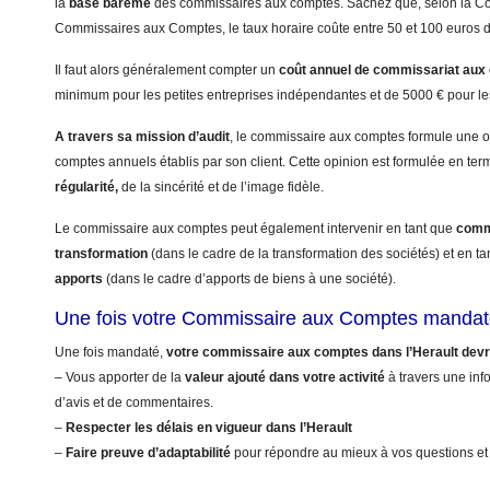
la
base barême
des commissaires aux comptes. Sachez que, selon la 
Commissaires aux Comptes, le taux horaire coûte entre 50 et 100 euros 
Il faut alors généralement compter un
coût annuel
de commissariat aux
minimum pour les petites entreprises indépendantes et de 5000 € pour le
A travers sa mission d’audit
, le commissaire aux comptes formule une op
comptes annuels établis par son client. Cette opinion est formulée en te
régularité,
de la sincérité et de l’image fidèle.
Le commissaire aux comptes peut également intervenir en tant que
commi
transformation
(dans le cadre de la transformation des sociétés) et en t
apports
(dans le cadre d’apports de biens à une société).
Une fois votre Commissaire aux Comptes mandaté
Une fois mandaté,
votre commissaire aux comptes dans l’Herault dev
– Vous apporter de la
valeur ajouté dans votre activité
à travers une info
d’avis et de commentaires.
–
Respecter les délais en vigueur dans l’Herault
–
Faire preuve d’adaptabilité
pour répondre au mieux à vos questions et