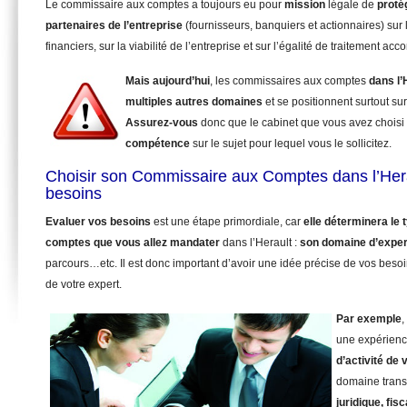
Le commissaire aux comptes a toujours eu pour
mission
légale de
proté
partenaires de l’entreprise
(fournisseurs, banquiers et actionnaires) sur 
financiers, sur la viabilité de l’entreprise et sur l’égalité de traitement ac
Mais aujourd’hui
, les commissaires aux comptes
dans l’
multiples autres domaines
et se positionnent surtout su
Assurez-vous
donc que le cabinet que vous avez choisi
compétence
sur le sujet pour lequel vous le sollicitez.
Choisir son Commissaire aux Comptes dans l’Hera
besoins
Evaluer vos besoins
est une étape primordiale, car
elle déterminera le
comptes que vous allez mandater
dans l’Herault :
son domaine d’exper
parcours…etc. Il est donc important d’avoir une idée précise de vos beso
de votre expert.
Par exemple
,
une expérienc
d’activité de 
domaine trans
juridique, fisc