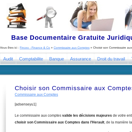
Base Documentaire Gratuite Juridi
Vous êtes ici :
Finceo - Finance & Co
»
Commissaire aux Comptes
»
Choisir son Commissaire aux
Audit
Comptabilite
Banque
Assurance
Droit du travail
Choisir son Commissaire aux Comptes
Commissaire aux Comptes
[adsenseyu1]
Le commissaire aux comptes
valide les décisions majeures
de votre en
choisir son Commissaire aux Comptes dans l’Herault
, de la manière l