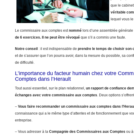
que le cabinet
véritable co
lequel vous le 
Le commissaire aux comptes est
nommé
lors d’une assemblée générale 
de 6 exercices.
Il ne peut être révoqué
que s’il a commis une faute.
Notre conseil
: il est indispensable de
prendre le temps de choisir so
et de s’assurer que l’on pourra avoir, dans la mesure du possible, sa con
de difficulté.
L’importance du facteur humain chez votre Comm
Comptes dans l’Herault
Tout aussi essentiel, sur le plan relationnel,
un rapport de confiance dem
échanges avec votre commissaire aux comptes
. Deux options s’offren
–
Vous faire recommander un commissaire aux comptes dans l’Herau
connaissance qui a le même type d’attentes et de fonctionnement que vo
entreprise.
– Vous adresser à la
Compagnie des Commissaires aux Comptes
ou à