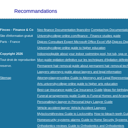
Recommandations
Finceo - Finance & Co
Neo-finance Documentation financière
Comptashop Documentation 
Site d'information gratuit
Universitycollege-online.com/finance : Finance studies guide
Paris - France
Digiceo Consultant Expert Microsoft Office Excel VBA
Digiceo Digi
Universitycollege-online guide to higher education
Copyright 2026
Indoorpoolguide about your indoor swimming pool, hot tub, spa or 
Tout droit de reproduction
Mon-guide-epilation-definitive sur les techniques d'épilation définit
reserve.
Permanent-hair-removal-guide about permanent hair removal tec
Lawyers-attorneys-guide about lawyers and legal information
Sitemap
Attorneyslawyersonline Guide to Attorneys and Legal Representa
Arts.universitycollege-online guide to higher arts education
Best-car-insurance-guide Car Insurance Guide
Ideas-for-birthday
Funeral-arrangements-guide Guide to Funeral Homes and Arran
Personalinjury-lawyer-in Personal Injury Lawyer Guide
Vehicle-accident-lawyer Vehicle Accident Lawyers
Mylocksmithreview Guide to Locksmiths
How-to-bleach-teeth Gui
Homesecurity-systems-alarms Guide to Home Security Systems
Orthodontics-reviews Guide to Orthodontics and Orthodontists