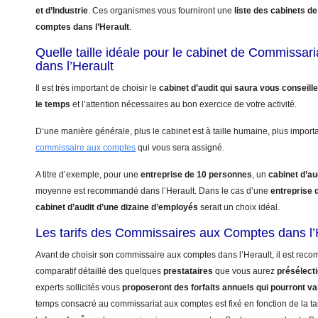
et d’Industrie
. Ces organismes vous fourniront une
liste des cabinets 
comptes dans l’Herault
.
Quelle taille idéale pour le cabinet de Commissa
dans l’Herault
Il est très important de choisir le
cabinet d’audit qui saura vous conseill
le temps
et l’attention nécessaires au bon exercice de votre activité.
D’une manière générale, plus le cabinet est à taille humaine, plus import
commissaire aux comptes
qui vous sera assigné.
A titre d’exemple, pour une
entreprise de 10 personnes
, un
cabinet d’au
moyenne est recommandé dans l’Herault. Dans le cas d’une
entreprise 
cabinet d’audit d’une dizaine d’employés
serait un choix idéal.
Les tarifs des Commissaires aux Comptes dans l’
Avant de choisir son commissaire aux comptes dans l’Herault, il est reco
comparatif détaillé des quelques
prestataires
que vous aurez
présélect
experts sollicités vous
proposeront des forfaits annuels qui pourront va
temps consacré au commissariat aux comptes est fixé en fonction de la tai