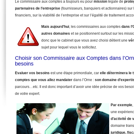
Le commissaire aux comptes a toujours eu pour
mission
légale de
proté
partenaires de l’entreprise
(fournisseurs, banquiers et actionnaires) sur 
financiers, sur la viabilité de l’entreprise et sur l’égalité de traitement ac
Mais aujourd’hui
, les commissaires aux comptes
dans l’
autres domaines
et se positionnent surtout sur les miss
donc que le cabinet que vous avez choisi détient une
vér
sujet pour lequel vous le sollicitez.
Choisir son Commissaire aux Comptes dans l’Orn
besoins
Evaluer vos besoins
est une étape primordiale, car
elle déterminera le
comptes que vous allez mandater
dans l’Orne :
son domaine d’experti
parcours…etc. Il est donc important d’avoir une idée précise de vos beso
de votre expert.
Par exemple
,
une expérienc
d’activité de 
domaine trans
juridique, fisc