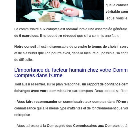
que le cabinet
véritable co
lequel vous le 
Le commissaire aux comptes est
nommé
lors d’une assemblée générale 
de 6 exercices.
Il ne peut être révoqué
que s’il a commis une faute.
Notre conseil
: il est indispensable de
prendre le temps de choisir so
et de s’assurer que l’on pourra avoir, dans la mesure du possible, sa con
de difficulté.
L’importance du facteur humain chez votre Comm
Comptes dans l’Orne
Tout aussi essentiel, sur le plan relationnel,
un rapport de confiance dem
échanges avec votre commissaire aux comptes
. Deux options s’offren
–
Vous faire recommander un commissaire aux comptes dans l’Orne
p
connaissance qui a le même type d’attentes et de fonctionnement que vo
entreprise.
– Vous adresser à la
Compagnie des Commissaires aux Comptes
ou à