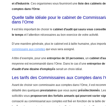
et d’Industrie
. Ces organismes vous fourniront une
liste des cabinets 
comptes dans l’Orne
.
Quelle taille idéale pour le cabinet de Commissa
dans l’Orne
Il est très important de choisir le
cabinet d’audit qui saura vous conseill
le temps
et l’attention nécessaires au bon exercice de votre activité.
D’une manière générale, plus le cabinet est à taille humaine, plus import
commissaire aux comptes
qui vous sera assigné.
A titre d’exemple, pour une
entreprise de 10 personnes
, un
cabinet d’au
moyenne est recommandé dans l’Orne. Dans le cas d’une
entreprise de
d’audit d’une dizaine d’employés
serait un choix idéal.
Les tarifs des Commissaires aux Comptes dans l
Avant de choisir son commissaire aux comptes dans l’Orne, il est recomm
détaillé des quelques
prestataires
que vous aurez
présélectionnés
. Le
sollicités vous
proposeront des forfaits annuels qui pourront varier sig
consacré au commissariat aux comptes est fixé en fonction de la taille de 