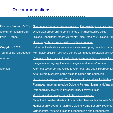
Recommandations
Finceo - Finance & Co
Neo-finance Documentation financière
Comptashop Documentation 
Site d'information gratuit
Universitycollege-online.com/finance : Finance studies guide
Paris - France
Digiceo Consultant Expert Microsoft Office Excel VBA
Digiceo Digi
Universitycollege-online guide to higher education
Copyright 2026
Indoorpoolguide about your indoor swimming pool, hot tub, spa or 
Tout droit de reproduction
Mon-guide-epilation-definitive sur les techniques d'épilation définit
reserve.
Permanent-hair-removal-guide about permanent hair removal tec
Lawyers-attorneys-guide about lawyers and legal information
Sitemap
Attorneyslawyersonline Guide to Attorneys and Legal Representa
Arts.universitycollege-online guide to higher arts education
Best-car-insurance-guide Car Insurance Guide
Ideas-for-birthday
Funeral-arrangements-guide Guide to Funeral Homes and Arran
Personalinjury-lawyer-in Personal Injury Lawyer Guide
Vehicle-accident-lawyer Vehicle Accident Lawyers
Mylocksmithreview Guide to Locksmiths
How-to-bleach-teeth Gui
Homesecurity-systems-alarms Guide to Home Security Systems
Orthodontics-reviews Guide to Orthodontics and Orthodontists