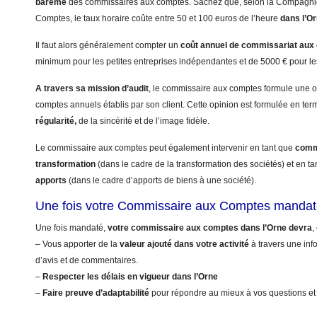
barême
des commissaires aux comptes. Sachez que, selon la Compagn
Comptes, le taux horaire coûte entre 50 et 100 euros de l’heure
dans l’O
Il faut alors généralement compter un
coût annuel
de commissariat aux
minimum pour les petites entreprises indépendantes et de 5000 € pour le
A travers sa mission d’audit
, le commissaire aux comptes formule une op
comptes annuels établis par son client. Cette opinion est formulée en te
régularité,
de la sincérité et de l’image fidèle.
Le commissaire aux comptes peut également intervenir en tant que
commi
transformation
(dans le cadre de la transformation des sociétés) et en t
apports
(dans le cadre d’apports de biens à une société).
Une fois votre Commissaire aux Comptes mandat
Une fois mandaté,
votre commissaire aux comptes dans l’Orne devra
,
– Vous apporter de la
valeur ajouté dans votre activité
à travers une info
d’avis et de commentaires.
–
Respecter les délais en vigueur dans l’Orne
–
Faire preuve d’adaptabilité
pour répondre au mieux à vos questions et