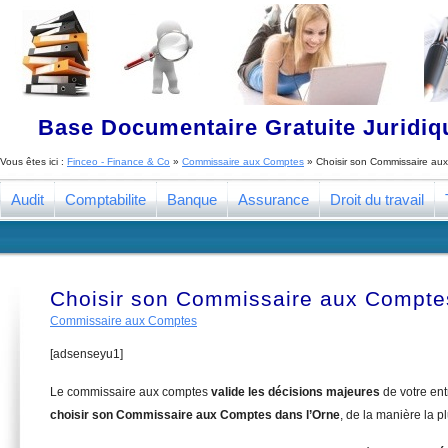
Base Documentaire Gratuite Juridi
Vous êtes ici :
Finceo - Finance & Co
»
Commissaire aux Comptes
»
Choisir son Commissaire au
Audit
Comptabilite
Banque
Assurance
Droit du travail
Choisir son Commissaire aux Compte
Commissaire aux Comptes
[adsenseyu1]
Le commissaire aux comptes
valide les décisions majeures
de votre en
choisir son Commissaire aux Comptes dans l’Orne
, de la manière la p