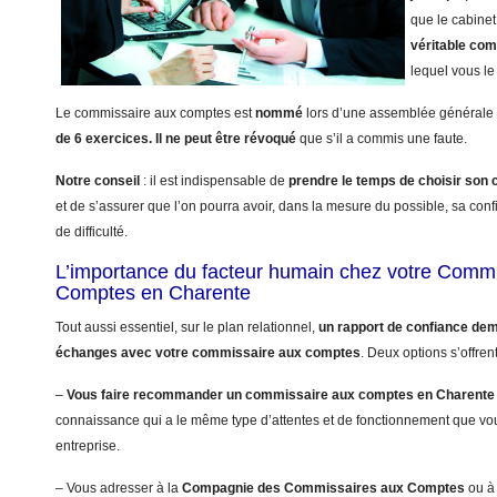
que le cabinet
véritable co
lequel vous le 
Le commissaire aux comptes est
nommé
lors d’une assemblée générale 
de 6 exercices.
Il ne peut être révoqué
que s’il a commis une faute.
Notre conseil
: il est indispensable de
prendre le temps de choisir so
et de s’assurer que l’on pourra avoir, dans la mesure du possible, sa con
de difficulté.
L’importance du facteur humain chez votre Comm
Comptes en Charente
Tout aussi essentiel, sur le plan relationnel,
un rapport de confiance dem
échanges avec votre commissaire aux comptes
. Deux options s’offren
–
Vous faire recommander un commissaire aux comptes en Charente
connaissance qui a le même type d’attentes et de fonctionnement que vo
entreprise.
– Vous adresser à la
Compagnie des Commissaires aux Comptes
ou à