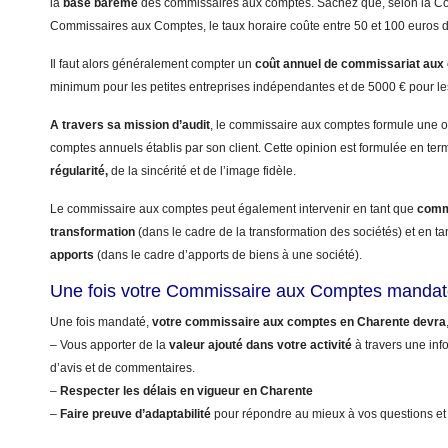
la
base barême
des commissaires aux comptes. Sachez que, selon la 
Commissaires aux Comptes, le taux horaire coûte entre 50 et 100 euros 
Il faut alors généralement compter un
coût annuel
de commissariat aux
minimum pour les petites entreprises indépendantes et de 5000 € pour le
A travers sa mission d’audit
, le commissaire aux comptes formule une op
comptes annuels établis par son client. Cette opinion est formulée en te
régularité,
de la sincérité et de l’image fidèle.
Le commissaire aux comptes peut également intervenir en tant que
commi
transformation
(dans le cadre de la transformation des sociétés) et en t
apports
(dans le cadre d’apports de biens à une société).
Une fois votre Commissaire aux Comptes mandat
Une fois mandaté,
votre commissaire aux comptes en Charente devra
– Vous apporter de la
valeur ajouté dans votre activité
à travers une info
d’avis et de commentaires.
–
Respecter les délais en vigueur en Charente
–
Faire preuve d’adaptabilité
pour répondre au mieux à vos questions et