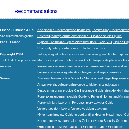
Recommandations
Finceo - Finance & Co
Neo-finance Documentation financière
Comptashop Documentation 
Site d'information gratuit
Universitycollege-online.com/finance : Finance studies guide
Paris - France
Digiceo Consultant Expert Microsoft Office Excel VBA
Digiceo Digi
Universitycollege-online guide to higher education
Copyright 2026
Indoorpoolguide about your indoor swimming pool, hot tub, spa or 
Tout droit de reproduction
Mon-guide-epilation-definitive sur les techniques d'épilation définit
reserve.
Permanent-hair-removal-guide about permanent hair removal tec
Lawyers-attorneys-guide about lawyers and legal information
Sitemap
Attorneyslawyersonline Guide to Attorneys and Legal Representa
Arts.universitycollege-online guide to higher arts education
Best-car-insurance-guide Car Insurance Guide
Ideas-for-birthday
Funeral-arrangements-guide Guide to Funeral Homes and Arran
Personalinjury-lawyer-in Personal Injury Lawyer Guide
Vehicle-accident-lawyer Vehicle Accident Lawyers
Mylocksmithreview Guide to Locksmiths
How-to-bleach-teeth Gui
Homesecurity-systems-alarms Guide to Home Security Systems
Orthodontics-reviews Guide to Orthodontics and Orthodontists