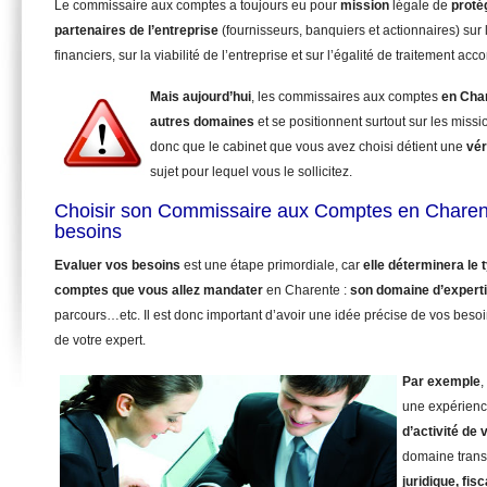
Le commissaire aux comptes a toujours eu pour
mission
légale de
proté
partenaires de l’entreprise
(fournisseurs, banquiers et actionnaires) sur 
financiers, sur la viabilité de l’entreprise et sur l’égalité de traitement ac
Mais aujourd’hui
, les commissaires aux comptes
en Cha
autres domaines
et se positionnent surtout sur les miss
donc que le cabinet que vous avez choisi détient une
vér
sujet pour lequel vous le sollicitez.
Choisir son Commissaire aux Comptes en Charen
besoins
Evaluer vos besoins
est une étape primordiale, car
elle déterminera le
comptes que vous allez mandater
en Charente :
son domaine d’expert
parcours…etc. Il est donc important d’avoir une idée précise de vos beso
de votre expert.
Par exemple
,
une expérienc
d’activité de 
domaine trans
juridique, fisc