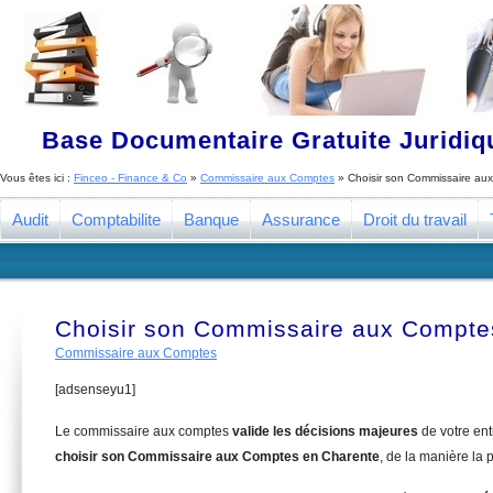
Base Documentaire Gratuite Juridi
Vous êtes ici :
Finceo - Finance & Co
»
Commissaire aux Comptes
»
Choisir son Commissaire au
Audit
Comptabilite
Banque
Assurance
Droit du travail
Choisir son Commissaire aux Compte
Commissaire aux Comptes
[adsenseyu1]
Le commissaire aux comptes
valide les décisions majeures
de votre en
choisir son Commissaire aux Comptes en Charente
, de la manière la 