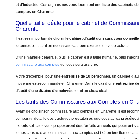
et d’Industrie
. Ces organismes vous fourniront une
liste des cabinets 
comptes en Charente
.
Quelle taille idéale pour le cabinet de Commissa
Charente
Il est très important de choisir le
cabinet d’audit qui saura vous conseill
le temps
et l’attention nécessaires au bon exercice de votre activité.
D’une manière générale, plus le cabinet est à taille humaine, plus import
commissaire aux comptes
qui vous sera assigné.
A titre d’exemple, pour une
entreprise de 10 personnes
, un
cabinet d’au
moyenne est recommandé en Charente. Dans le cas d’une
entreprise d
d’audit d’une dizaine d’employés
serait un choix idéal.
Les tarifs des Commissaires aux Comptes en Cha
Avant de choisir son commissaire aux comptes en Charente, il est recom
comparatif détaillé des quelques
prestataires
que vous aurez
présélect
experts sollicités vous
proposeront des forfaits annuels qui pourront va
temps consacré au commissariat aux comptes est fixé en fonction de la tai