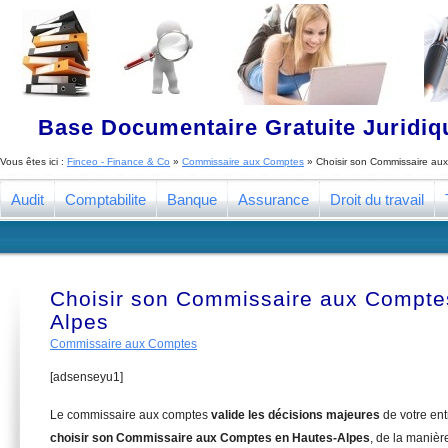
Base Documentaire Gratuite Juridi
Vous êtes ici :
Finceo - Finance & Co
»
Commissaire aux Comptes
»
Choisir son Commissaire au
Audit
Comptabilite
Banque
Assurance
Droit du travail
Choisir son Commissaire aux Compte
Alpes
Commissaire aux Comptes
[adsenseyu1]
Le commissaire aux comptes
valide les décisions majeures
de votre en
choisir son Commissaire aux Comptes en Hautes-Alpes
, de la manièr