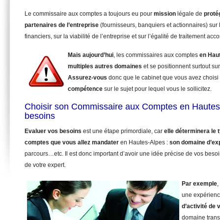
Le commissaire aux comptes a toujours eu pour
mission
légale de
proté
partenaires de l’entreprise
(fournisseurs, banquiers et actionnaires) sur 
financiers, sur la viabilité de l’entreprise et sur l’égalité de traitement ac
Mais aujourd’hui
, les commissaires aux comptes
en Hau
multiples autres domaines
et se positionnent surtout su
Assurez-vous
donc que le cabinet que vous avez choisi
compétence
sur le sujet pour lequel vous le sollicitez.
Choisir son Commissaire aux Comptes en Hautes
besoins
Evaluer vos besoins
est une étape primordiale, car
elle déterminera le
comptes que vous allez mandater
en Hautes-Alpes :
son domaine d’ex
parcours…etc. Il est donc important d’avoir une idée précise de vos beso
de votre expert.
Par exemple
,
une expérienc
d’activité de 
domaine trans