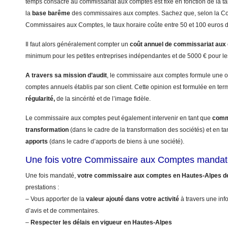
temps consacré au commissariat aux comptes est fixé en fonction de la tai
la
base barême
des commissaires aux comptes. Sachez que, selon la 
Commissaires aux Comptes, le taux horaire coûte entre 50 et 100 euros 
Il faut alors généralement compter un
coût annuel
de commissariat aux
minimum pour les petites entreprises indépendantes et de 5000 € pour le
A travers sa mission d’audit
, le commissaire aux comptes formule une op
comptes annuels établis par son client. Cette opinion est formulée en te
régularité,
de la sincérité et de l’image fidèle.
Le commissaire aux comptes peut également intervenir en tant que
commi
transformation
(dans le cadre de la transformation des sociétés) et en t
apports
(dans le cadre d’apports de biens à une société).
Une fois votre Commissaire aux Comptes mandat
Une fois mandaté,
votre commissaire aux comptes en Hautes-Alpes d
prestations :
– Vous apporter de la
valeur ajouté dans votre activité
à travers une info
d’avis et de commentaires.
–
Respecter les délais en vigueur en Hautes-Alpes