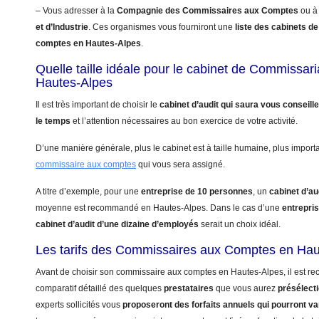
– Vous adresser à la
Compagnie des Commissaires aux Comptes
ou à
et d’Industrie
. Ces organismes vous fourniront une
liste des cabinets 
comptes en Hautes-Alpes
.
Quelle taille idéale pour le cabinet de Commissa
Hautes-Alpes
Il est très important de choisir le
cabinet d’audit qui saura vous conseill
le temps
et l’attention nécessaires au bon exercice de votre activité.
D’une manière générale, plus le cabinet est à taille humaine, plus import
commissaire aux comptes
qui vous sera assigné.
A titre d’exemple, pour une
entreprise de 10 personnes
, un
cabinet d’au
moyenne est recommandé en Hautes-Alpes. Dans le cas d’une
entrepri
cabinet d’audit d’une dizaine d’employés
serait un choix idéal.
Les tarifs des Commissaires aux Comptes en Hau
Avant de choisir son commissaire aux comptes en Hautes-Alpes, il est r
comparatif détaillé des quelques
prestataires
que vous aurez
présélect
experts sollicités vous
proposeront des forfaits annuels qui pourront va