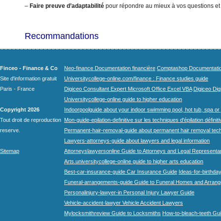
–
Faire preuve d’adaptabilité
pour répondre au mieux à vos questions et
Recommandations
Finceo - Finance & Co
Neo-finance Documentation financière
Comptashop Documentation 
Site d'information gratuit
Universitycollege-online.com/finance : Finance studies guide
Paris - France
Digiceo Consultant Expert Microsoft Office Excel VBA
Digiceo Digi
Universitycollege-online guide to higher education
Copyright 2026
Indoorpoolguide about your indoor swimming pool, hot tub, spa or 
Tout droit de reproduction
Mon-guide-epilation-definitive sur les techniques d'épilation définit
reserve.
Permanent-hair-removal-guide about permanent hair removal tec
Lawyers-attorneys-guide about lawyers and legal information
Sitemap
Attorneyslawyersonline Guide to Attorneys and Legal Representa
Arts.universitycollege-online guide to higher arts education
Best-car-insurance-guide Car Insurance Guide
Ideas-for-birthday
Funeral-arrangements-guide Guide to Funeral Homes and Arran
Personalinjury-lawyer-in Personal Injury Lawyer Guide
Vehicle-accident-lawyer Vehicle Accident Lawyers
Mylocksmithreview Guide to Locksmiths
How-to-bleach-teeth Gui