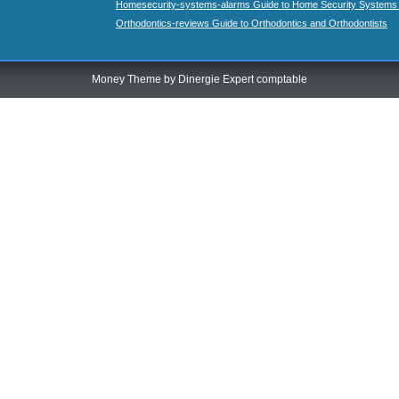
Homesecurity-systems-alarms Guide to Home Security Systems
Orthodontics-reviews Guide to Orthodontics and Orthodontists
Money Theme by
Dinergie Expert comptable