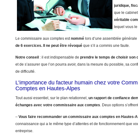
juridique, fisc
que le cabinet
véritable co
lequel vous le 
Le commissaire aux comptes est
nommé
lors d’une assemblée générale 
de 6 exercices.
Il ne peut être révoqué
que s’il a commis une faute.
Notre conseil
: il est indispensable de
prendre le temps de choisir so
et de s’assurer que l’on pourra avoir, dans la mesure du possible, sa con
de difficulté.
L’importance du facteur humain chez votre Comm
Comptes en Hautes-Alpes
Tout aussi essentiel, sur le plan relationnel,
un rapport de confiance dem
échanges avec votre commissaire aux comptes
. Deux options s’offren
–
Vous faire recommander un commissaire aux comptes en Hautes-A
connaissance qui a le même type d’attentes et de fonctionnement que vo
entreprise.