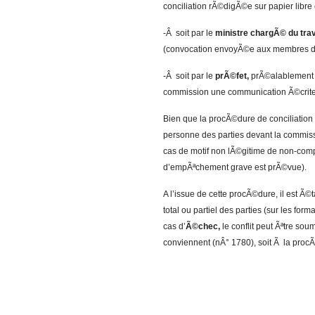
conciliation rÃ©digÃ©e sur papier libre e
-Â soit par le
ministre chargÃ© du trav
(convocation envoyÃ©e aux membres de
-Â soit par le
prÃ©fet,
prÃ©alablement i
commission une communication Ã©crite in
Bien que la procÃ©dure de conciliation n
personne des parties devant la commis
cas de motif non lÃ©gitime de non-compa
d’empÃªchement grave est prÃ©vue).
A l’issue de cette procÃ©dure, il est Ã©
total ou partiel des parties (sur les forma
cas d’
Ã©chec,
le conflit peut Ãªtre sou
conviennent (nÂ° 1780), soit Ã la pro