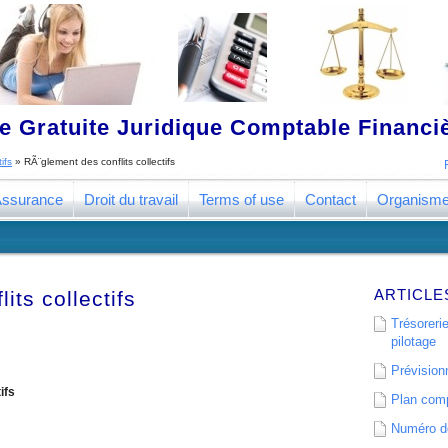
 Gratuite Juridique Comptable Financ
ifs
»
RÃ¨glement des conflits collectifs
ssurance
Droit du travail
Terms of use
Contact
Organism
ARTICLE
its collectifs
Trésorerie
pilotage
Prévisionn
ifs
Plan comp
Numéro de