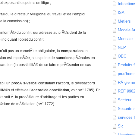
t exposant les points en litige ;
Infraction
ISA
ail
ou le directeur rÃ©gional du travail et de l’emploi
 la commission) ;
Metiers
Modele Au
nformÃ© du conflit, qui adresse au prÃ©sident de la
Monnaie
diquant l’objet du conflit.
NEP
’ait pas un caractÃ¨re obligatoire, la
comparution
en
OEC
sion est imposÃ©e, sous peine de
sanctions
pÃ©nales en
rution (la possibilitÃ© de se faire reprÃ©senter en cas
Produits f
prud'hom
RÃ¨gleme
tabli un
procÃ¨s-verbal
constatant l’accord, le dÃ©saccord
litÃ©s et effets de l’
accord de conciliation,
voir nÂ° 1785). En
REF 990
mis soit Ã la procÃ©dure d’arbitrage si les parties en
Secteur
cÃ©dure de mÃ©diation (nÂ° 1772).
Securite 
services 
Sic
Uncatego