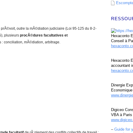
Escompte 
RESSOU
oi prÃ©voit, outre la mÃ©diation judiciaire (Loi 95-125 du 8-2-
5), plusieurs
procÃ©dures facultatives et
Hexaconto Ex
Conseil à Pa
 : conciliation, mÃ©diation, arbitrage.
hexaconto.
Hexaconto E
accountant i
hexaconto.c
Dinergie Exp
Economique 
www.dinergi
Digiceo Cons
VBA à Paris
www.digiceo.
–
Guide for 
stade facultatif
de rÃ¨glement des conflits collectifs de travail :