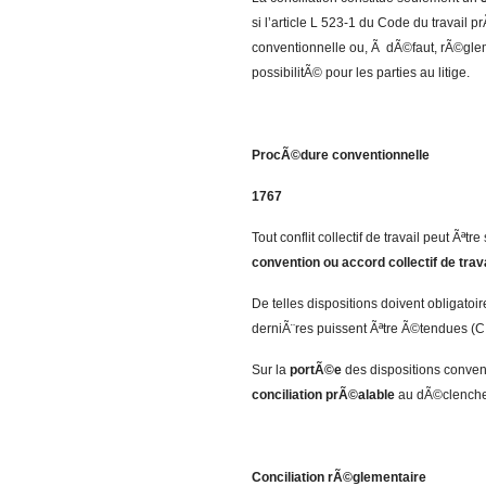
si l’article L 523-1 du Code du travail
conventionnelle ou, Ã dÃ©faut, rÃ©gle
possibilitÃ© pour les parties au litige.
ProcÃ©dure conventionnelle
1767
Tout conflit collectif de travail peut Ãª
convention ou accord collectif de trava
De telles dispositions doivent obligato
derniÃ¨res puissent Ãªtre Ã©tendues (C. 
Sur la
portÃ©e
des dispositions conven
conciliation prÃ©alable
au dÃ©clenchem
Conciliation rÃ©glementaire