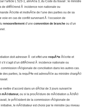
r l’article L 523-1, alinÃ©a 3, du Code du travail : le ministre
as de diffÃ©rend Ã incidence non nationale ou
demande Ã©crite et motivÃ©e de l’une des parties ou de sa
ette voie en cas de conflit survenant Ã l’occasion de
du
renouvellement
d’une
convention de branche
ou d’un
nel.
diation doit adresser Ã cet effet une
requÃªte
Ã©crite et
 s’il s’agit d’un diffÃ©rend Ã incidence nationale ou
a commission rÃ©gionale de conciliation dans les autres cas.
 des parties, la requÃªte est adressÃ©e au ministre chargÃ©
ravail.
se mettre d’accord dans un dÃ©lai de 3 jours suivant le
n mÃ©diateur,
ou si la procÃ©dure de mÃ©diation a Ã©tÃ©
avail, le prÃ©sident de la commission rÃ©gionale de
 initiative, le mÃ©diateur est choisi par le ministre (au niveau