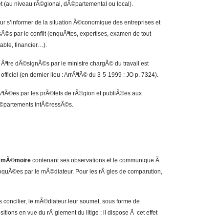
et (au niveau rÃ©gional, dÃ©partemental ou local).
r s’informer de la situation Ã©conomique des entreprises et
ssÃ©s par le conflit (enquÃªtes, expertises, examen de tout
ble, financier…).
ªtre dÃ©signÃ©s par le ministre chargÃ© du travail est
fficiel (en dernier lieu : ArrÃªtÃ© du 3-5-1999 : JO p. 7324).
rÃªtÃ©es par les prÃ©fets de rÃ©gion et publiÃ©es aux
dÃ©partements intÃ©ressÃ©s.
n
mÃ©moire
contenant ses observations et le communique Ã
voquÃ©es par le mÃ©diateur. Pour les rÃ¨gles de comparution,
les concilier, le mÃ©diateur leur soumet, sous forme de
itions en vue du rÃ¨glement du litige ; il dispose Ã cet effet