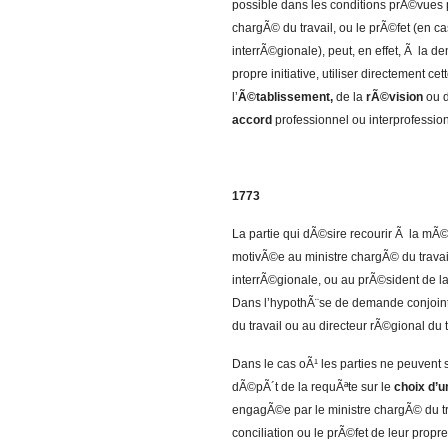
possible dans les conditions prÃ©vues pa
chargÃ© du travail, ou le prÃ©fet (en c
interrÃ©gionale), peut, en effet, Ã la 
propre initiative, utiliser directement c
l’
Ã©tablissement,
de la
rÃ©vision
ou 
accord
professionnel ou interprofession
1773
La partie qui dÃ©sire recourir Ã la mÃ©
motivÃ©e au ministre chargÃ© du travail
interrÃ©gionale, ou au prÃ©sident de l
Dans l’hypothÃ¨se de demande conjointe
du travail ou au directeur rÃ©gional du t
Dans le cas oÃ¹ les parties ne peuvent 
dÃ©pÃ´t de la requÃªte sur le
choix d’u
engagÃ©e par le ministre chargÃ© du tr
conciliation ou le prÃ©fet de leur propre