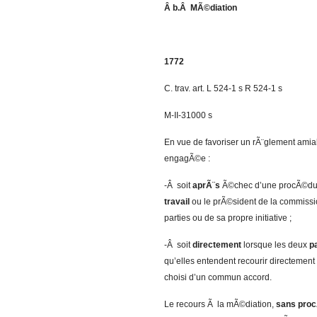
Â b.Â MÃ©diation
1772
C. trav. art. L 524-1 s R 524-1 s
M-II-31000 s
En vue de favoriser un rÃ¨glement amia
engagÃ©e :
-Â soit
aprÃ¨s
Ã©chec d’une procÃ©du
travail
ou le prÃ©sident de la commissi
parties ou de sa propre initiative ;
-Â soit
directement
lorsque les deux
p
qu’elles entendent recourir directemen
choisi d’un commun accord.
Le recours Ã la mÃ©diation,
sans proc