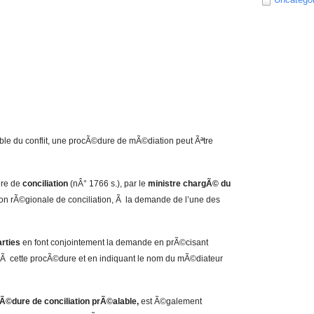
ble du conflit, une procÃ©dure de mÃ©diation peut Ãªtre
re de
conciliation
(nÂ° 1766 s.), par le
ministre chargÃ© du
on rÃ©gionale de conciliation, Ã la demande de l’une des
arties
en font conjointement la demande en prÃ©cisant
t Ã cette procÃ©dure et en indiquant le nom du mÃ©diateur
Ã©dure de conciliation prÃ©alable,
est Ã©galement