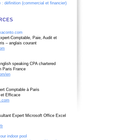
: définition (commercial et financier)
RCES
pert-Comptable, Paie, Audit et
ris – anglais courant
com
nglish speaking CPA chartered
n Paris France
om/en
ert Comptable à Paris
et Efficace
e.com
ultant Expert Microsoft Office Excel
fr
your indoor pool