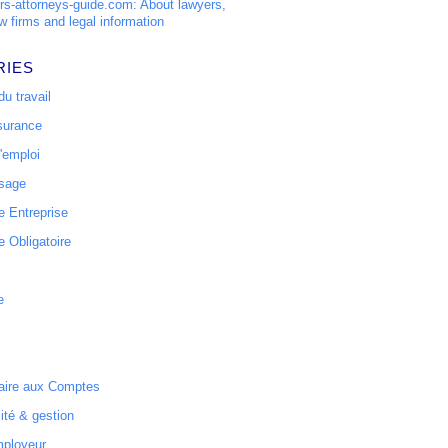
s-attorneys-guide.com: About lawyers,
w firms and legal information
RIES
u travail
surance
'emploi
ssage
 Entreprise
 Obligatoire
e
ire aux Comptes
ité & gestion
mployeur