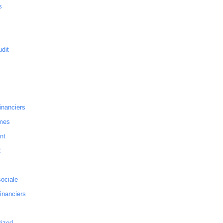
s
dit
inanciers
mes
nt
2
sociale
financiers
rized