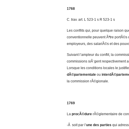
1768
C. trav. art. L 523-1 s R 523-1 s
Les conflits qui, pour quelque raison 
conventionnelle peuvent Ãªtre portÃ©s
employeurs, des salariÃ©s et des pouvo
Suivant l’ampleur du conflit, la commi
commissions siÃ¨gent respectivement au m
Lorsque les conditions locales le justifi
dÃ©partementale
ou
interdÃ©partem
la commission rÃ©gionale.
1769
La
procÃ©dure
rÃ©glementaire de conc
-Â soit par l’
une des parties
qui adress