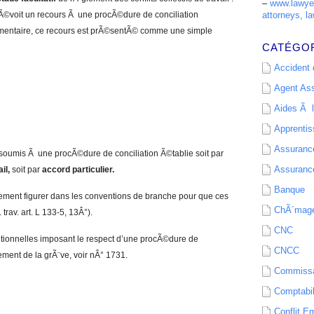
–
www.lawyer
 prÃ©voit un recours Ã une procÃ©dure de conciliation
attorneys, la
mentaire, ce recours est prÃ©sentÃ© comme une simple
CATÉGO
Accident d
Agent As
Aides Ã l
Apprenti
Assurance
tre soumis Ã une procÃ©dure de conciliation Ã©tablie soit par
Assurance
il,
soit par
accord particulier.
Banque
irement figurer dans les conventions de branche pour que ces
ChÃ´mag
trav. art. L 133-5, 13Â°).
CNC
tionnelles imposant le respect d’une procÃ©dure de
CNCC
ent de la grÃ¨ve, voir nÂ° 1731.
Commissa
Comptabil
Conflit E