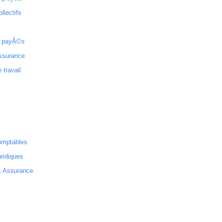
ollectifs
 payÃ©s
ssurance
 travail
omptables
ridiques
& Assurance