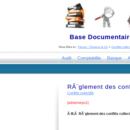
Base Documentaire
Vous êtes ici :
Finceo - Finance & Co
»
Conflits collect
Audit
Comptabilite
Banque
A
RÃ¨glement des confl
Conflits collectifs
[adsenseyu1]
Â III.Â RÃ¨glement des conflits collect