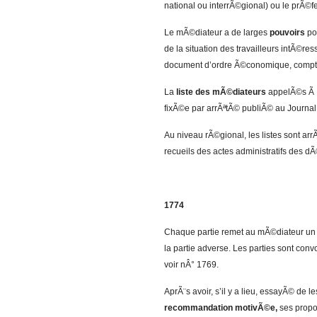
national ou interrÃ©gional) ou le prÃ©f
Le mÃ©diateur a de larges
pouvoirs
pou
de la situation des travailleurs intÃ©re
document d’ordre Ã©conomique, compta
La
liste des mÃ©diateurs
appelÃ©s Ã Ã
fixÃ©e par arrÃªtÃ© publiÃ© au Journal o
Au niveau rÃ©gional, les listes sont ar
recueils des actes administratifs des 
1774
Chaque partie remet au mÃ©diateur u
la partie adverse. Les parties sont con
voir nÂ° 1769.
AprÃ¨s avoir, s’il y a lieu, essayÃ© de 
recommandation motivÃ©e,
ses propos