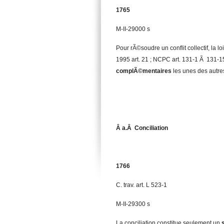
1765
M-II-29000 s
Pour rÃ©soudre un conflit collectif, la l
1995 art. 21 ; NCPC art. 131-1 Ã 131-1
complÃ©mentaires
les unes des autres
Â a.Â Conciliation
1766
C. trav. art. L 523-1
M-II-29300 s
La conciliation constitue seulement un