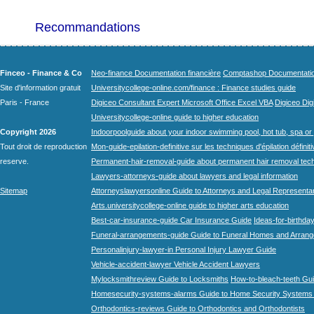
Recommandations
Finceo - Finance & Co
Neo-finance Documentation financière
Comptashop Documentation 
Site d'information gratuit
Universitycollege-online.com/finance : Finance studies guide
Paris - France
Digiceo Consultant Expert Microsoft Office Excel VBA
Digiceo Digi
Universitycollege-online guide to higher education
Copyright 2026
Indoorpoolguide about your indoor swimming pool, hot tub, spa or 
Tout droit de reproduction
Mon-guide-epilation-definitive sur les techniques d'épilation définit
reserve.
Permanent-hair-removal-guide about permanent hair removal tec
Lawyers-attorneys-guide about lawyers and legal information
Sitemap
Attorneyslawyersonline Guide to Attorneys and Legal Representa
Arts.universitycollege-online guide to higher arts education
Best-car-insurance-guide Car Insurance Guide
Ideas-for-birthday
Funeral-arrangements-guide Guide to Funeral Homes and Arran
Personalinjury-lawyer-in Personal Injury Lawyer Guide
Vehicle-accident-lawyer Vehicle Accident Lawyers
Mylocksmithreview Guide to Locksmiths
How-to-bleach-teeth Gui
Homesecurity-systems-alarms Guide to Home Security Systems
Orthodontics-reviews Guide to Orthodontics and Orthodontists