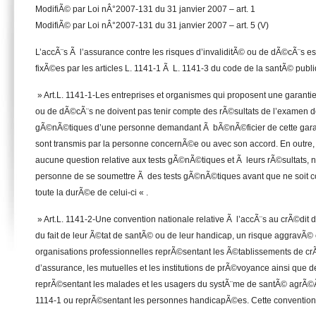
ModifiÃ© par Loi nÂ°2007-131 du 31 janvier 2007 – art. 1
ModifiÃ© par Loi nÂ°2007-131 du 31 janvier 2007 – art. 5 (V)
L’accÃ¨s Ã l’assurance contre les risques d’invaliditÃ© ou de dÃ©cÃ¨s est
fixÃ©es par les articles L. 1141-1 Ã L. 1141-3 du code de la santÃ© publi
» Art.L. 1141-1-Les entreprises et organismes qui proposent une garantie
ou de dÃ©cÃ¨s ne doivent pas tenir compte des rÃ©sultats de l’examen d
gÃ©nÃ©tiques d’une personne demandant Ã bÃ©nÃ©ficier de cette garant
sont transmis par la personne concernÃ©e ou avec son accord. En outre, 
aucune question relative aux tests gÃ©nÃ©tiques et Ã leurs rÃ©sultats,
personne de se soumettre Ã des tests gÃ©nÃ©tiques avant que ne soit co
toute la durÃ©e de celui-ci « .
» Art.L. 1141-2-Une convention nationale relative Ã l’accÃ¨s au crÃ©dit
du fait de leur Ã©tat de santÃ© ou de leur handicap, un risque aggravÃ© es
organisations professionnelles reprÃ©sentant les Ã©tablissements de crÃ
d’assurance, les mutuelles et les institutions de prÃ©voyance ainsi que d
reprÃ©sentant les malades et les usagers du systÃ¨me de santÃ© agrÃ©Ã©
1114-1 ou reprÃ©sentant les personnes handicapÃ©es. Cette convention 