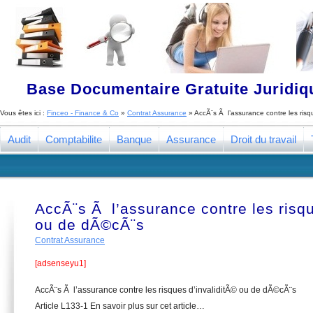
Base Documentaire Gratuite Juridi
Vous êtes ici :
Finceo - Finance & Co
»
Contrat Assurance
»
AccÃ¨s Ã l’assurance contre les risq
Audit
Comptabilite
Banque
Assurance
Droit du travail
AccÃ¨s Ã l’assurance contre les risqu
ou de dÃ©cÃ¨s
Contrat Assurance
[adsenseyu1]
AccÃ¨s Ã l’assurance contre les risques d’invaliditÃ© ou de dÃ©cÃ¨s
Article L133-1 En savoir plus sur cet article…