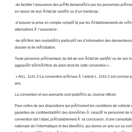
-de faciliter l’assurance des prÃªts demandÃ©s par les personnes prÃ©s
en raison de leur Ã©tat de santÃ© ou d’un handicap ;
-d’assurer la prise en compte complÃ¨te par les Ã©tablissements de crÃ©
alternatives Ã l’assurance ;
-de dÃ©finir des modalitÃ©s particuliÃ¨res d’information des demandeurs, 
dossier et de mÃ©diation.
Toute personne prÃ©sentant, du fait de son Ã©tat de santÃ© ou de son h
aggravÃ© bÃ©nÃ©ficie de plein droit de cette convention « .
» Art.L. 1141-3-La convention prÃ©vue Ã l’article L. 1141-2 est conclue 
ans.
La convention et ses avenants sont publiÃ©s au Journal officiel.
Pour celles de ses dispositions qui prÃ©voient les conditions de collecte et
garanties de confidentialitÃ© des donnÃ©es Ã caractÃ¨re personnel de n
convention fait l’objet, prÃ©alablement Ã sa conclusion, d’une consulta
nationale de l’informatique et des libertÃ©s, qui donne un avis sur sa co