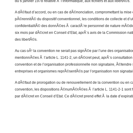
du 6 janvier 1978 relative Ã l’informatique, aux fichiers et aux libertÃ©s.
A dÃ©faut d’accord, ou en cas de dÃ©nonciation, compromettant la mise 
pÃ©rennitÃ© du dispositif conventionnel, les conditions de collecte et d’uti
confidentialitÃ© des donnÃ©es Ã caractÃ¨re personnel de nature mÃ©dic
six mois par dÃ©cret en Conseil d’Etat, aprÃ¨s avis de la Commission nati
des libertÃ©s.
Au cas oÃ¹ la convention ne serait pas signÃ©e par l’une des organisatio
mentionnÃ©es Ã l’article L. 1141-2, un dÃ©cret peut, aprÃ¨s consultation 
convention et de l’organisation professionnelle non signataire, Ã©tendre
entreprises et organismes reprÃ©sentÃ©s par l’organisation non signatai
A dÃ©faut de prorogation ou de renouvellement de la convention ou en c
convention, les dispositions Ã©numÃ©rÃ©es Ã l’article L. 1141-2-1 sont 
par dÃ©cret en Conseil d’Etat. Ce dÃ©cret prend effet Ã la date d’expirati