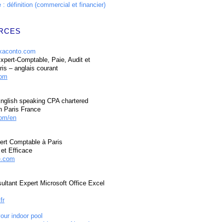
: définition (commercial et financier)
RCES
pert-Comptable, Paie, Audit et
ris – anglais courant
com
nglish speaking CPA chartered
n Paris France
om/en
ert Comptable à Paris
et Efficace
e.com
ultant Expert Microsoft Office Excel
fr
your indoor pool