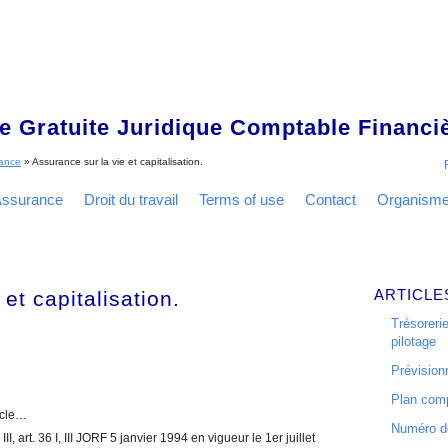
 Gratuite Juridique Comptable Financ
rance
»
Assurance sur la vie et capitalisation.
ssurance
Droit du travail
Terms of use
Contact
Organism
ARTICLE
et capitalisation.
Trésorerie
pilotage
Prévisionn
Plan comp
ticle…
Numéro de
I, art. 36 I, III JORF 5 janvier 1994 en vigueur le 1er juillet