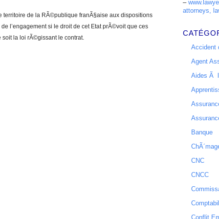
–
www.lawyer
attorneys, la
 le territoire de la RÃ©publique franÃ§aise aux dispositions
e de l’engagement si le droit de cet Etat prÃ©voit que ces
CATÉGO
soit la loi rÃ©gissant le contrat.
Accident d
Agent As
Aides Ã l
Apprenti
Assurance
Assurance
Banque
ChÃ´mag
CNC
CNCC
Commissa
Comptabil
Conflit E