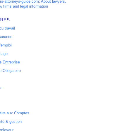
s-attorneys-guide.com: About lawyers,
w firms and legal information
RIES
u travail
surance
'emploi
ssage
 Entreprise
 Obligatoire
e
ire aux Comptes
ité & gestion
mployeur