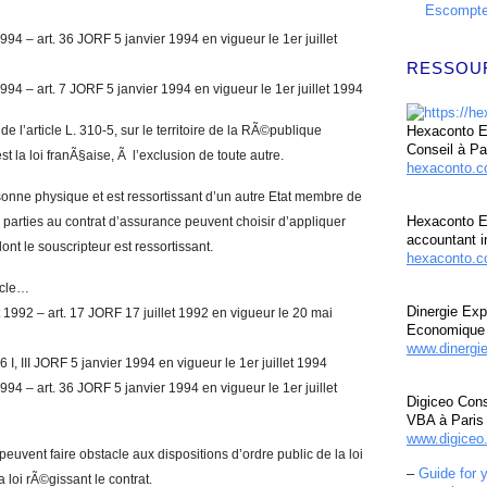
Escompte 
94 – art. 36 JORF 5 janvier 1994 en vigueur le 1er juillet
RESSOU
94 – art. 7 JORF 5 janvier 1994 en vigueur le 1er juillet 1994
e l’article L. 310-5, sur le territoire de la RÃ©publique
Hexaconto Ex
Conseil à Pa
st la loi franÃ§aise, Ã l’exclusion de toute autre.
hexaconto.
rsonne physique et est ressortissant d’un autre Etat membre de
Hexaconto E
rties au contrat d’assurance peuvent choisir d’appliquer
accountant i
 dont le souscripteur est ressortissant.
hexaconto.c
ticle…
Dinergie Exp
1992 – art. 17 JORF 17 juillet 1992 en vigueur le 20 mai
Economique 
www.dinergi
 I, III JORF 5 janvier 1994 en vigueur le 1er juillet 1994
94 – art. 36 JORF 5 janvier 1994 en vigueur le 1er juillet
Digiceo Cons
VBA à Paris
www.digiceo.
 peuvent faire obstacle aux dispositions d’ordre public de la loi
–
Guide for 
 loi rÃ©gissant le contrat.