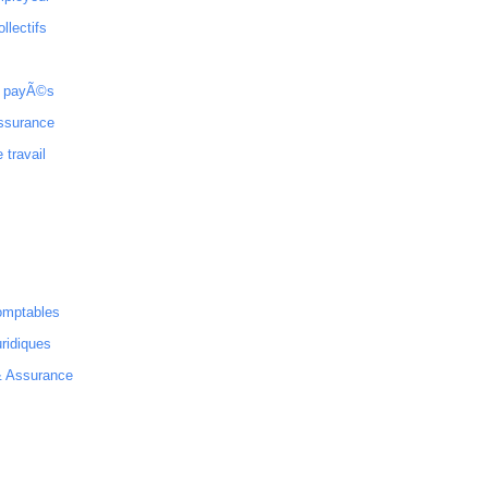
ollectifs
 payÃ©s
ssurance
 travail
omptables
ridiques
& Assurance