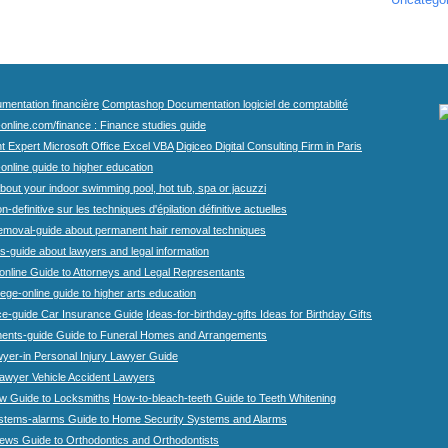
mentation financière
Comptashop Documentation logiciel de comptablité
-online.com/finance : Finance studies guide
t Expert Microsoft Office Excel VBA
Digiceo Digital Consulting Firm in Paris
-online guide to higher education
bout your indoor swimming pool, hot tub, spa or jacuzzi
n-definitive sur les techniques d'épilation définitive actuelles
emoval-guide about permanent hair removal techniques
-guide about lawyers and legal information
online Guide to Attorneys and Legal Representants
lege-online guide to higher arts education
ce-guide Car Insurance Guide
Ideas-for-birthday-gifts Ideas for Birthday Gifts
ents-guide Guide to Funeral Homes and Arrangements
wyer-in Personal Injury Lawyer Guide
lawyer Vehicle Accident Lawyers
w Guide to Locksmiths
How-to-bleach-teeth Guide to Teeth Whitening
stems-alarms Guide to Home Security Systems and Alarms
iews Guide to Orthodontics and Orthodontists