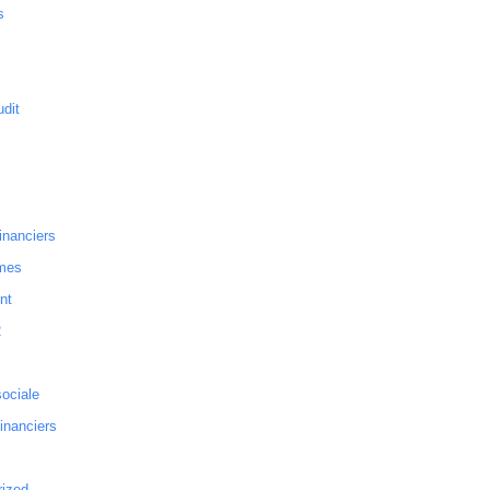
s
dit
inanciers
mes
nt
2
sociale
financiers
rized