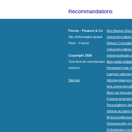
Recommandations
Finceo - Finance & Co
Neo-finance Docu
Site d'information gratuit
Universitycollege
Paris - France
Digiceo Consultan
Universitycollege
Copyright 2026
Indoorpoolguide a
Tout droit de reproduction
Mon-guide-epilatio
reserve.
Permanent-hair-r
Lawyers-attorneys
Sitemap
Attorneyslawyers
Arts.universitycol
Best-car-insuran
Funeral-arrangem
Personalinjury-la
Vehicle-accident-
Mylocksmithrevie
Homesecurity-sy
Orthodontics-rev