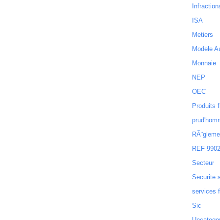
Infraction
ISA
Metiers
Modele Au
Monnaie
NEP
OEC
Produits f
prud'hom
RÃ¨gleme
REF 990
Secteur
Securite 
services 
Sic
Uncatego