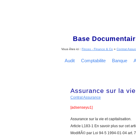
Base Documentaire
Vous êtes ici :
Finceo - Finance & Co
»
Contrat Assu
Audit
Comptabilite
Banque
A
Assurance sur la vie 
Contrat Assurance
[adsenseyu1]
Assurance sur la vie et capitalisation.
Article L183-1 En savoir plus sur cet ar
ModifiÃ© par Loi 94-5 1994-01-04 art. 7 II