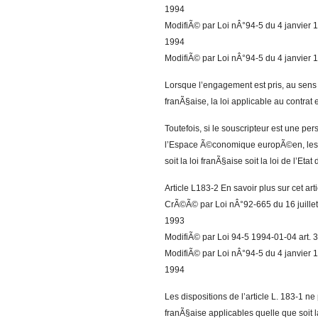
1994
ModifiÃ© par Loi nÂ°94-5 du 4 janvier 19
1994
ModifiÃ© par Loi nÂ°94-5 du 4 janvier 19
Lorsque l’engagement est pris, au sens d
franÃ§aise, la loi applicable au contrat e
Toutefois, si le souscripteur est une pe
l’Espace Ã©conomique europÃ©en, les pa
soit la loi franÃ§aise soit la loi de l’Etat
Article L183-2 En savoir plus sur cet ar
CrÃ©Ã© par Loi nÂ°92-665 du 16 juillet 
1993
ModifiÃ© par Loi 94-5 1994-01-04 art. 36
ModifiÃ© par Loi nÂ°94-5 du 4 janvier 19
1994
Les dispositions de l’article L. 183-1 ne
franÃ§aise applicables quelle que soit la