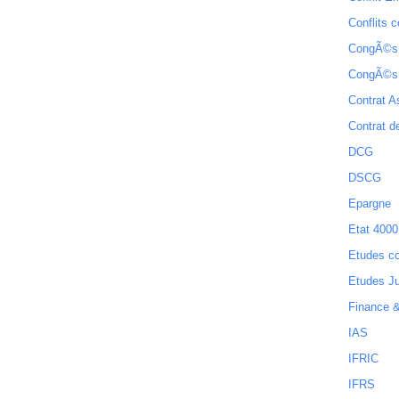
Conflits c
CongÃ©s
CongÃ©s
Contrat A
Contrat de
DCG
DSCG
Epargne
Etat 4000
Etudes c
Etudes Ju
Finance 
IAS
IFRIC
IFRS