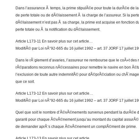
Dans l’assurance Ã temps, la prime stipulÃ©e pour toute la durÃ©e de la
de perte totale ou de dÃ©laissement Ã la charge de l’assureur. Si la perte
dÃ©laissement n’est pas Ã sa charge, la prime est acquise en fonction d
perte totale ou Ã la notification du dÃ©laissement.
Article L173-11 En savoir plus sur cet article…
ModifiÃ© par Loi nÂ°92-665 du 16 juillet 1992 – art. 37 JORF 17 juillet 1
Dans le rÃ¨glement d’avaries, l’assureur ne rembourse que le coÃ»t des
rÃ©parations reconnus nÃ©cessaires pour remettre le navire en bon Ã©ta
l’exclusion de toute autre indemnitÃ© pour dÃ©prÃ©ciation ou chÃ´mage
que ce soit.
Article L173-12 En savoir plus sur cet article…
ModifiÃ© par Loi nÂ°92-665 du 16 juillet 1992 – art. 37 JORF 17 juillet 1
Quel que soit le nombre d’Ã©vÃ©nements survenus pendant la durÃ©e de 
garanti pour chaque Ã©vÃ©nement jusqu’au montant du capital assurÃ©, s
de demander aprÃ¨s chaque Ã©vÃ©nement un complÃ©ment de prime.
Article L173-13 En savoir plus sur cet article…