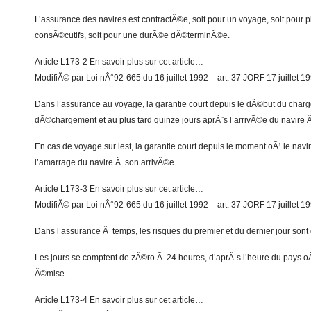
L’assurance des navires est contractÃ©e, soit pour un voyage, soit pour 
consÃ©cutifs, soit pour une durÃ©e dÃ©terminÃ©e.
Article L173-2 En savoir plus sur cet article…
ModifiÃ© par Loi nÂ°92-665 du 16 juillet 1992 – art. 37 JORF 17 juillet 1
Dans l’assurance au voyage, la garantie court depuis le dÃ©but du charg
dÃ©chargement et au plus tard quinze jours aprÃ¨s l’arrivÃ©e du navire Ã
En cas de voyage sur lest, la garantie court depuis le moment oÃ¹ le na
l’amarrage du navire Ã son arrivÃ©e.
Article L173-3 En savoir plus sur cet article…
ModifiÃ© par Loi nÂ°92-665 du 16 juillet 1992 – art. 37 JORF 17 juillet 1
Dans l’assurance Ã temps, les risques du premier et du dernier jour sont 
Les jours se comptent de zÃ©ro Ã 24 heures, d’aprÃ¨s l’heure du pays o
Ã©mise.
Article L173-4 En savoir plus sur cet article…