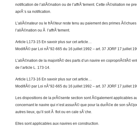
notification de l’aliÃ©nation ou de l’affrÃ¨tement. Cette rÃ©siliation ne pr
aprÃ¨s sa notification.
L’aliÃ©nateur ou le frÃ©teur reste tenu au paiement des primes Ã©chue
l’aliÃ©nation ou Ã l’affrÃ¨tement.
Article L173-15 En savoir plus sur cet article…
ModifiÃ© par Loi nÂ°92-665 du 16 juillet 1992 – art. 37 JORF 17 juillet 1
L’aliÃ©nation de la majoritÃ© des parts d’un navire en copropriÃ©tÃ© en
de l’article L. 173-14.
Article L173-16 En savoir plus sur cet article…
ModifiÃ© par Loi nÂ°92-665 du 16 juillet 1992 – art. 37 JORF 17 juillet 1
Les dispositions de la prÃ©sente section sont Ã©galement applicables a
concernant le navire qui n’est assurÃ© que pour la durÃ©e de son sÃ©jou
autres lieux, qu’il soit Ã flot ou en cale sÃ¨che.
Elles sont applicables aux navires en construction.