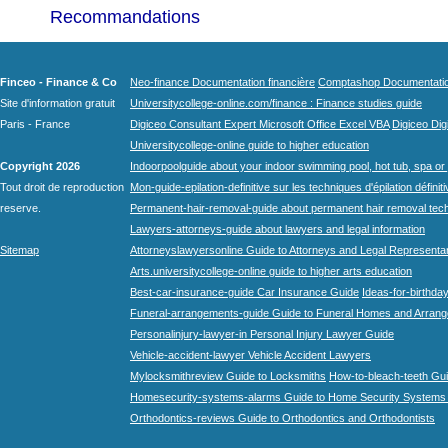
Recommandations
Finceo - Finance & Co
Neo-finance Documentation financière
Comptashop Documentation 
Site d'information gratuit
Universitycollege-online.com/finance : Finance studies guide
Paris - France
Digiceo Consultant Expert Microsoft Office Excel VBA
Digiceo Digi
Universitycollege-online guide to higher education
Copyright 2026
Indoorpoolguide about your indoor swimming pool, hot tub, spa or 
Tout droit de reproduction
Mon-guide-epilation-definitive sur les techniques d'épilation définit
reserve.
Permanent-hair-removal-guide about permanent hair removal tec
Lawyers-attorneys-guide about lawyers and legal information
Sitemap
Attorneyslawyersonline Guide to Attorneys and Legal Representa
Arts.universitycollege-online guide to higher arts education
Best-car-insurance-guide Car Insurance Guide
Ideas-for-birthday
Funeral-arrangements-guide Guide to Funeral Homes and Arran
Personalinjury-lawyer-in Personal Injury Lawyer Guide
Vehicle-accident-lawyer Vehicle Accident Lawyers
Mylocksmithreview Guide to Locksmiths
How-to-bleach-teeth Gui
Homesecurity-systems-alarms Guide to Home Security Systems
Orthodontics-reviews Guide to Orthodontics and Orthodontists