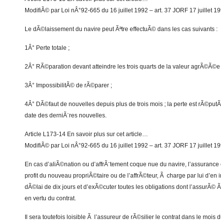
ModifiÃ© par Loi nÂ°92-665 du 16 juillet 1992 – art. 37 JORF 17 juillet 1
Le dÃ©laissement du navire peut Ãªtre effectuÃ© dans les cas suivants :
1Â° Perte totale ;
2Â° RÃ©paration devant atteindre les trois quarts de la valeur agrÃ©Ã©e 
3Â° ImpossibilitÃ© de rÃ©parer ;
4Â° DÃ©faut de nouvelles depuis plus de trois mois ; la perte est rÃ©putÃ
date des derniÃ¨res nouvelles.
Article L173-14 En savoir plus sur cet article…
ModifiÃ© par Loi nÂ°92-665 du 16 juillet 1992 – art. 37 JORF 17 juillet 1
En cas d’aliÃ©nation ou d’affrÃ¨tement coque nue du navire, l’assurance 
profit du nouveau propriÃ©taire ou de l’affrÃ©teur, Ã charge par lui d’en 
dÃ©lai de dix jours et d’exÃ©cuter toutes les obligations dont l’assurÃ© Ã
en vertu du contrat.
Il sera toutefois loisible Ã l’assureur de rÃ©silier le contrat dans le mois 