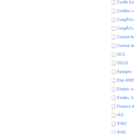
Conflit E
Conflits c
CongÃ©s
CongÃ©s
Contrat A
Contrat de
DCG
DSCG
Epargne
Etat 4000
Etudes c
Etudes Ju
Finance 
IAS
IFRIC
IFRS