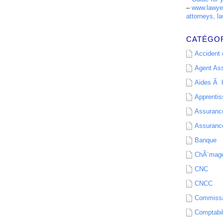
–
www.lawyer
attorneys, la
CATÉGO
Accident d
Agent As
Aides Ã l
Apprenti
Assurance
Assurance
Banque
ChÃ´mag
CNC
CNCC
Commissa
Comptabil