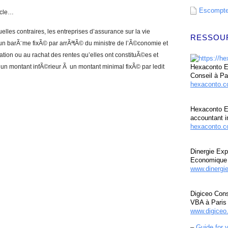
Escompte 
ticle…
elles contraires, les entreprises d’assurance sur la vie
RESSOU
 un barÃ¨me fixÃ© par arrÃªtÃ© du ministre de l’Ã©conomie et
tion ou au rachat des rentes qu’elles ont constituÃ©es et
’un montant infÃ©rieur Ã un montant minimal fixÃ© par ledit
Hexaconto Ex
Conseil à Pa
hexaconto.
Hexaconto E
accountant i
hexaconto.c
Dinergie Exp
Economique 
www.dinergi
Digiceo Cons
VBA à Paris
www.digiceo.
–
Guide for 