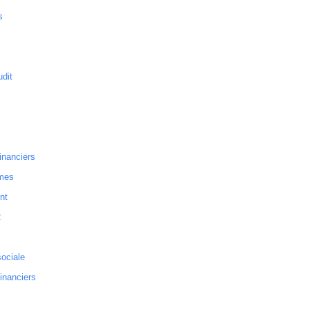
s
dit
inanciers
mes
nt
2
sociale
financiers