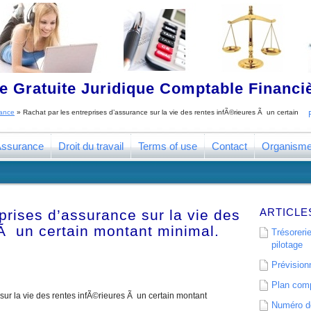
 Gratuite Juridique Comptable Financ
rance
»
Rachat par les entreprises d’assurance sur la vie des rentes infÃ©rieures Ã un certain
ssurance
Droit du travail
Terms of use
Contact
Organism
ARTICLE
prises d’assurance sur la vie des
 Ã un certain montant minimal.
Trésorerie
pilotage
Prévisionn
Plan comp
sur la vie des rentes infÃ©rieures Ã un certain montant
Numéro de