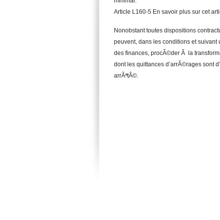
minimal.
Article L160-5 En savoir plus sur cet ar
Nonobstant toutes dispositions contractu
peuvent, dans les conditions et suivant
des finances, procÃ©der Ã la transforma
dont les quittances d’arrÃ©rages sont d
arrÃªtÃ©.