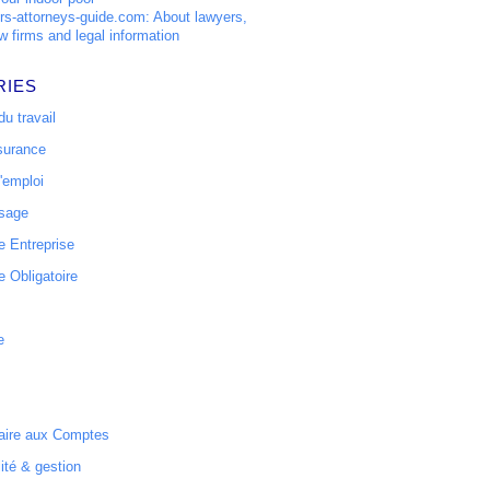
s-attorneys-guide.com: About lawyers,
w firms and legal information
RIES
u travail
surance
'emploi
ssage
 Entreprise
 Obligatoire
e
ire aux Comptes
ité & gestion