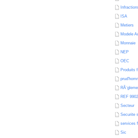
Infraction
ISA
Metiers
Modele Au
Monnaie
NEP
OEC
Produits f
prud'hom
RÃ¨gleme
REF 990
Secteur
Securite 
services 
Sic