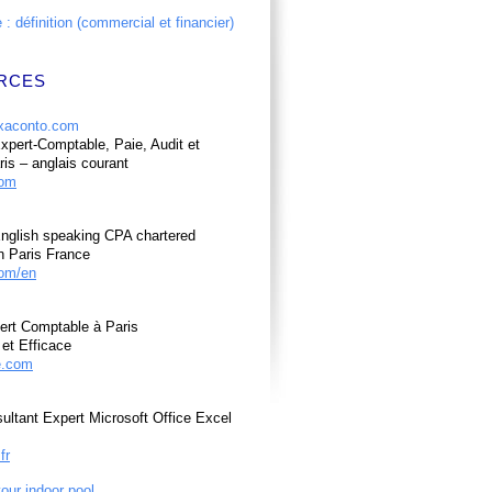
: définition (commercial et financier)
RCES
pert-Comptable, Paie, Audit et
ris – anglais courant
com
nglish speaking CPA chartered
n Paris France
om/en
ert Comptable à Paris
et Efficace
e.com
ultant Expert Microsoft Office Excel
fr
your indoor pool