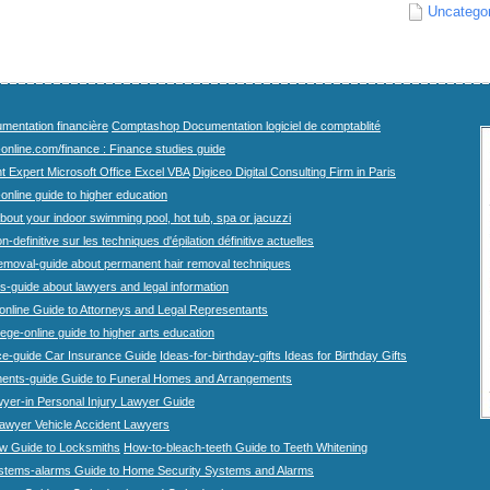
Uncatego
mentation financière
Comptashop Documentation logiciel de comptablité
-online.com/finance : Finance studies guide
t Expert Microsoft Office Excel VBA
Digiceo Digital Consulting Firm in Paris
-online guide to higher education
bout your indoor swimming pool, hot tub, spa or jacuzzi
n-definitive sur les techniques d'épilation définitive actuelles
emoval-guide about permanent hair removal techniques
-guide about lawyers and legal information
online Guide to Attorneys and Legal Representants
lege-online guide to higher arts education
ce-guide Car Insurance Guide
Ideas-for-birthday-gifts Ideas for Birthday Gifts
ents-guide Guide to Funeral Homes and Arrangements
wyer-in Personal Injury Lawyer Guide
lawyer Vehicle Accident Lawyers
w Guide to Locksmiths
How-to-bleach-teeth Guide to Teeth Whitening
stems-alarms Guide to Home Security Systems and Alarms