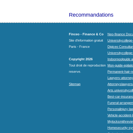
Recommandations
Finceo - Finance & Co
Neo-finance Docu
Site d'information gratuit
Universitycollege
Paris - France
Digiceo Consultan
Universitycollege
Copyright 2026
Indoorpoolguide a
Tout droit de reproduction
Mon-guide-epilatio
reserve.
Permanent-hair-r
Lawyers-attorneys
Sitemap
Attorneyslawyers
Arts.universitycol
Best-car-insuran
Funeral-arrangem
Personalinjury-la
Vehicle-accident-
Mylocksmithrevie
Homesecurity-sy