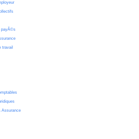
mployeur
ollectifs
 payÃ©s
ssurance
 travail
omptables
ridiques
& Assurance