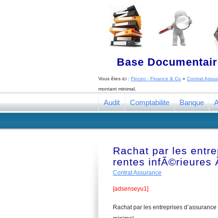
Base Documentaire
Vous êtes ici :
Finceo - Finance & Co
»
Contrat Assu
montant minimal.
Audit
Comptabilite
Banque
A
Rachat par les entre
rentes infÃ©rieures
Contrat Assurance
[adsenseyu1]
Rachat par les entreprises d’assurance 