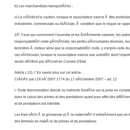
b) Les marchandises transportÃ©es ;
c) Le crÃ©dit et la caution, lorsque le souscripteur exerce Ã titre profess
industrielle, commerciale ou libÃ©rale, Ã condition que le risque se rappo
2Â° Ceux qui concernent l’incendie et les Ã©lÃ©ments naturels, les aut
responsabilitÃ© civile gÃ©nÃ©rale, les pertes pÃ©cuniaires diverses, le
terrestres Ã moteur ainsi que la responsabilitÃ© civile, y compris celle d
ces vÃ©hicules, lorsque le souscripteur exerce une activitÃ© dont l’imp
seuils dÃ©finis par dÃ©cret en Conseil d’Etat.
Article L111-7 En savoir plus sur cet article…
CrÃ©Ã© par LOI nÂ°2007-1774 du 17 dÃ©cembre 2007 – art. 12
I.-Toute discrimination directe ou indirecte fondÃ©e sur la prise en com
dans le calcul des primes et des prestations ayant pour effet des diffÃ©r
et de prestations est interdite.
Les frais liÃ©s Ã la grossesse et Ã la maternitÃ© n’entraÃ®nent pas un 
des femmes en matiÃ¨re de primes et de prestations.