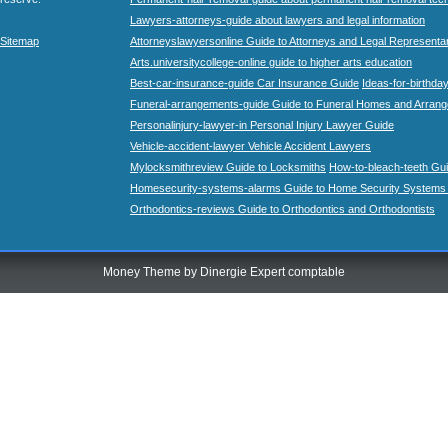
Lawyers-attorneys-guide about lawyers and legal information
Sitemap
Attorneyslawyersonline Guide to Attorneys and Legal Representa
Arts.universitycollege-online guide to higher arts education
Best-car-insurance-guide Car Insurance Guide
Ideas-for-birthday
Funeral-arrangements-guide Guide to Funeral Homes and Arran
Personalinjury-lawyer-in Personal Injury Lawyer Guide
Vehicle-accident-lawyer Vehicle Accident Lawyers
Mylocksmithreview Guide to Locksmiths
How-to-bleach-teeth Gui
Homesecurity-systems-alarms Guide to Home Security Systems
Orthodontics-reviews Guide to Orthodontics and Orthodontists
Money Theme by
Dinergie Expert comptable