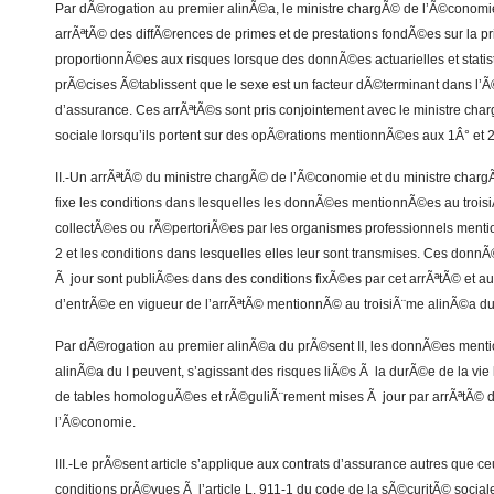
Par dÃ©rogation au premier alinÃ©a, le ministre chargÃ© de l’Ã©conomie
arrÃªtÃ© des diffÃ©rences de primes et de prestations fondÃ©es sur la p
proportionnÃ©es aux risques lorsque des donnÃ©es actuarielles et statist
prÃ©cises Ã©tablissent que le sexe est un facteur dÃ©terminant dans l’Ã
d’assurance. Ces arrÃªtÃ©s sont pris conjointement avec le ministre cha
sociale lorsqu’ils portent sur des opÃ©rations mentionnÃ©es aux 1Â° et 2Â
II.-Un arrÃªtÃ© du ministre chargÃ© de l’Ã©conomie et du ministre charg
fixe les conditions dans lesquelles les donnÃ©es mentionnÃ©es au troisi
collectÃ©es ou rÃ©pertoriÃ©es par les organismes professionnels mentio
2 et les conditions dans lesquelles elles leur sont transmises. Ces don
Ã jour sont publiÃ©es dans des conditions fixÃ©es par cet arrÃªtÃ© et au
d’entrÃ©e en vigueur de l’arrÃªtÃ© mentionnÃ© au troisiÃ¨me alinÃ©a du 
Par dÃ©rogation au premier alinÃ©a du prÃ©sent II, les donnÃ©es ment
alinÃ©a du I peuvent, s’agissant des risques liÃ©s Ã la durÃ©e de la vie
de tables homologuÃ©es et rÃ©guliÃ¨rement mises Ã jour par arrÃªtÃ© 
l’Ã©conomie.
III.-Le prÃ©sent article s’applique aux contrats d’assurance autres que c
conditions prÃ©vues Ã l’article L. 911-1 du code de la sÃ©curitÃ© social