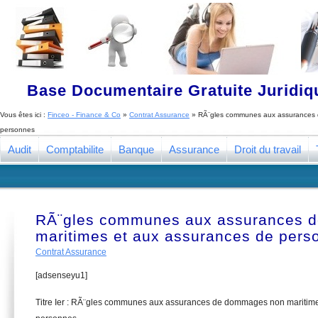
Base Documentaire Gratuite Juridi
Vous êtes ici :
Finceo - Finance & Co
»
Contrat Assurance
»
RÃ¨gles communes aux assurances 
personnes
Audit
Comptabilite
Banque
Assurance
Droit du travail
RÃ¨gles communes aux assurances 
maritimes et aux assurances de pers
Contrat Assurance
[adsenseyu1]
Titre Ier : RÃ¨gles communes aux assurances de dommages non maritime