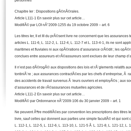
personnes
Chapitre Ier : Dispositions gÃ©nÃ©rales.
Article L111-1 En savoir plus sur cet article…
ModifiÃ© par LOI nÂ°2009-1255 du 19 octobre 2009 – art. 6
Les titres Ier, II et III du prÃ©sent livre ne concernent que les assurances t
articles L. 111-6, L. 112-2, L. 112-4, L. 112-7 et L. 113-4-1, ils ne sont ap
maritimes et fluviales ni aux opÃ©rations d’assurance crÃ©dit ; les opÃ
conclues entre assureurs et rÃ©assureurs sont exclues de leur champ d’a
Il n’est pas dÃ©rogÃ© aux dispositions des lois et rÃ¨glements relatifs 
tontiniÃ¨re ; aux assurances contractÃ©es par les chefs d’entreprise, Ã r
des accidents de travail survenus Ã leurs ouvriers et employÃ©s ; aux s
d’assurances et de rÃ©assurances mutuelles agricoles.
Article L111-2 En savoir plus sur cet article…
ModifiÃ© par Ordonnance nÂ°2009-106 du 30 janvier 2009 – art. 1
Ne peuvent Ãªtre modifiÃ©es par convention les prescriptions des titres Ier, 
livre, sauf celles qui donnent aux parties une simple facultÃ© et qui sont 
L. 112-1, L. 112-5, L. 112-6, L. 113-10, L. 121-5 Ã L. 121-8, L. 121-12, L. 