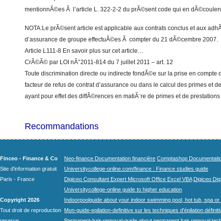
mentionnÃ©es Ã l’article L. 322-2-2 du prÃ©sent code qui en dÃ©coulent
NOTA:Le prÃ©sent article est applicable aux contrats conclus et aux adh
d’assurance de groupe effectuÃ©es Ã compter du 21 dÃ©cembre 2007.
Article L111-8 En savoir plus sur cet article…
CrÃ©Ã© par LOI nÂ°2011-814 du 7 juillet 2011 – art. 12
Toute discrimination directe ou indirecte fondÃ©e sur la prise en compt
facteur de refus de contrat d’assurance ou dans le calcul des primes et d
ayant pour effet des diffÃ©rences en matiÃ¨re de primes et de prestations e
Recommandations
Finceo - Finance & Co
Neo-finance Documentation financière
Comptashop Documentation 
Site d'information gratuit
Universitycollege-online.com/finance : Finance studies guide
Paris - France
Digiceo Consultant Expert Microsoft Office Excel VBA
Digiceo Digi
Universitycollege-online guide to higher education
Copyright 2026
Indoorpoolguide about your indoor swimming pool, hot tub, spa or 
Tout droit de reproduction
Mon-guide-epilation-definitive sur les techniques d'épilation définit
reserve.
Permanent-hair-removal-guide about permanent hair removal tec