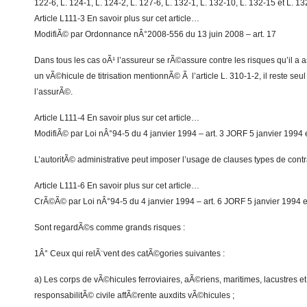
122-6, L. 124-1, L. 124-2, L. 127-6, L. 132-1, L. 132-10, L. 132-15 et L. 13
Article L111-3 En savoir plus sur cet article…
ModifiÃ© par Ordonnance nÂ°2008-556 du 13 juin 2008 – art. 17
Dans tous les cas oÃ¹ l’assureur se rÃ©assure contre les risques qu’il a 
un vÃ©hicule de titrisation mentionnÃ© Ã l’article L. 310-1-2, il reste seu
l’assurÃ©.
Article L111-4 En savoir plus sur cet article…
ModifiÃ© par Loi nÂ°94-5 du 4 janvier 1994 – art. 3 JORF 5 janvier 1994 e
L’autoritÃ© administrative peut imposer l’usage de clauses types de contr
Article L111-6 En savoir plus sur cet article…
CrÃ©Ã© par Loi nÂ°94-5 du 4 janvier 1994 – art. 6 JORF 5 janvier 1994 en
Sont regardÃ©s comme grands risques :
1Â° Ceux qui relÃ¨vent des catÃ©gories suivantes :
a) Les corps de vÃ©hicules ferroviaires, aÃ©riens, maritimes, lacustres et 
responsabilitÃ© civile affÃ©rente auxdits vÃ©hicules ;