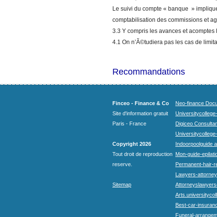
Le suivi du compte « banque » implique
comptabilisation des commissions et ag
3.3 Y compris les avances et acomptes l
4.1 On n’Ã©tudiera pas les cas de limit
Recommandations
Finceo - Finance & Co
Neo-finance Docu
Site d'information gratuit
Universitycollege
Paris - France
Digiceo Consultan
Universitycollege
Copyright 2026
Indoorpoolguide a
Tout droit de reproduction
Mon-guide-epilatio
reserve.
Permanent-hair-r
Lawyers-attorneys
Sitemap
Attorneyslawyers
Arts.universitycol
Best-car-insuran
Funeral-arrangem