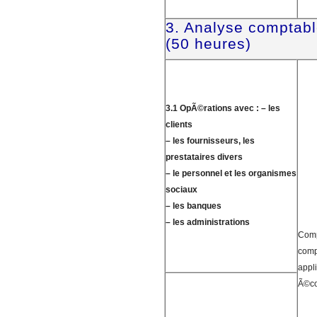
3. Analyse comptabl
(50 heures)
3.1 OpÃ©rations avec :
– les
clients
– les fournisseurs, les
prestataires divers
– le personnel et les organismes
sociaux
– les banques
– les administrations
Comp
comp
appl
Ã©co