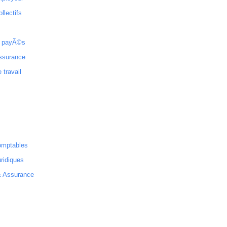
ollectifs
 payÃ©s
ssurance
 travail
omptables
ridiques
& Assurance