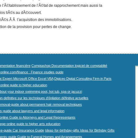
 l’Ã©tablissement de l’Ã©tat de rapprochement mais aussi la
ios liÃ©s au dÃ©couvert.
iÃ©s Ã Â l’acquisition des immobilisations.
ation de la provision pour pertes de change.
mentation financière
Comptashop Documentation logiciel de comptablité
-online.com/finance : Finance studies guide
t Expert Microsoft Office Excel VBA
Digiceo Digital Consulting Firm in Paris
-online guide to higher education
bout your indoor swimming pool, hot tub, spa or jacuzzi
n-definitive sur les techniques d'épilation définitive actuelles
emoval-guide about permanent hair removal techniques
-guide about lawyers and legal information
online Guide to Attorneys and Legal Representants
lege-online guide to higher arts education
ce-guide Car Insurance Guide
Ideas-for-birthday-gifts Ideas for Birthday Gifts
ents-guide Guide to Funeral Homes and Arrangements