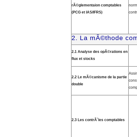
rÃ©glementaion comptables
norm
(PCG et IAS/IFRS)
cont
2. La mÃ©thode com
2.1 Analyse des opÃ©rations en
flux et stocks
Assi
2.2 Le mÃ©canisme de la partie
const
double
comp
2.3 Les contrÃ´les comptables