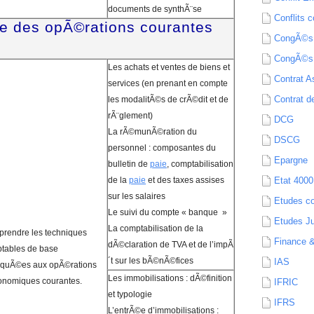
documents de synthÃ¨se
Conflits c
e des opÃ©rations courantes
CongÃ©s
CongÃ©s
Les achats et ventes de biens et
Contrat A
services (en prenant en compte
Contrat de
les modalitÃ©s de crÃ©dit et de
rÃ¨glement)
DCG
La rÃ©munÃ©ration du
DSCG
personnel : composantes du
Epargne
bulletin de
paie
, comptabilisation
de la
paie
et des taxes assises
Etat 4000
sur les salaires
Etudes c
Le suivi du compte « banque »
Etudes Ju
La comptabilisation de la
rendre les techniques
Finance 
dÃ©claration de TVA et de l’impÃ
tables de base
´t sur les bÃ©nÃ©fices
IAS
iquÃ©es aux opÃ©rations
Les immobilisations : dÃ©finition
nomiques courantes.
IFRIC
et typologie
IFRS
L’entrÃ©e d’immobilisations :