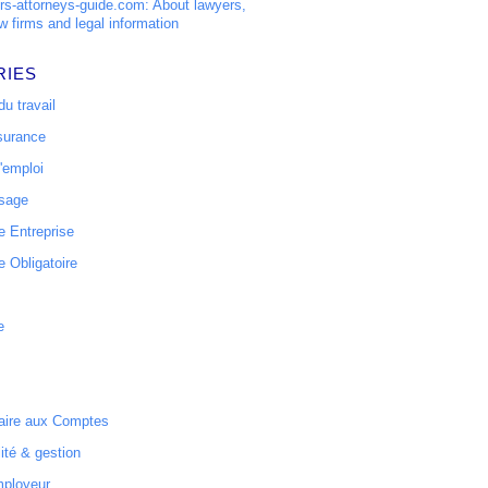
s-attorneys-guide.com: About lawyers,
w firms and legal information
RIES
u travail
surance
'emploi
ssage
 Entreprise
 Obligatoire
e
ire aux Comptes
ité & gestion
mployeur