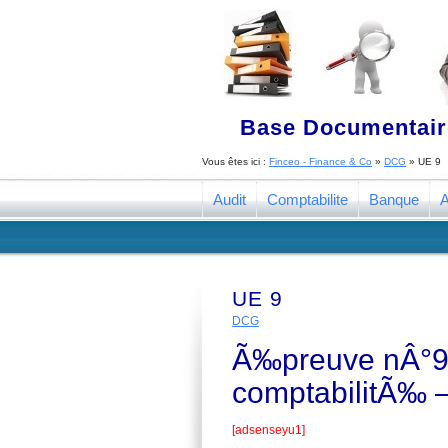
Base Documentaire
Vous êtes ici :
Finceo - Finance & Co
»
DCG
»
UE 9
Audit
Comptabilite
Banque
A
UE 9
DCG
Ã‰preuve nÂ°9 :
comptabilitÃ‰ 
[adsenseyu1]