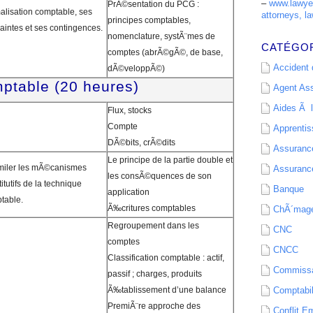
–
www.lawyer
PrÃ©sentation du PCG :
alisation comptable, ses
attorneys, la
principes comptables,
raintes et ses contingences.
nomenclature, systÃ¨mes de
CATÉGO
comptes (abrÃ©gÃ©, de base,
Accident d
dÃ©veloppÃ©)
ptable (20 heures)
Agent As
Aides Ã l
Flux, stocks
Compte
Apprenti
DÃ©bits, crÃ©dits
Assurance
Le principe de la partie double et
miler les mÃ©canismes
Assurance
les consÃ©quences de son
itutifs de la technique
Banque
application
table.
Ã‰critures comptables
ChÃ´mag
Regroupement dans les
CNC
comptes
CNCC
Classification comptable : actif,
Commissa
passif ; charges, produits
Ã‰tablissement d’une balance
Comptabil
PremiÃ¨re approche des
Conflit E