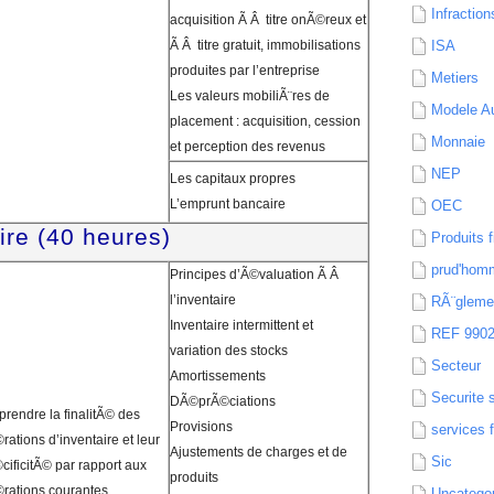
Infraction
acquisition Ã Â titre onÃ©reux et
Ã Â titre gratuit, immobilisations
ISA
produites par l’entreprise
Metiers
Les valeurs mobiliÃ¨res de
Modele Au
placement : acquisition, cession
Monnaie
et perception des revenus
NEP
Les capitaux propres
L’emprunt bancaire
OEC
ire (40 heures)
Produits f
prud'hom
Principes d’Ã©valuation Ã Â
l’inventaire
RÃ¨gleme
Inventaire intermittent et
REF 990
variation des stocks
Secteur
Amortissements
Securite 
DÃ©prÃ©ciations
rendre la finalitÃ© des
Provisions
services 
ations d’inventaire et leur
Ajustements de charges et de
Sic
cificitÃ© par rapport aux
produits
rations courantes.
Uncatego