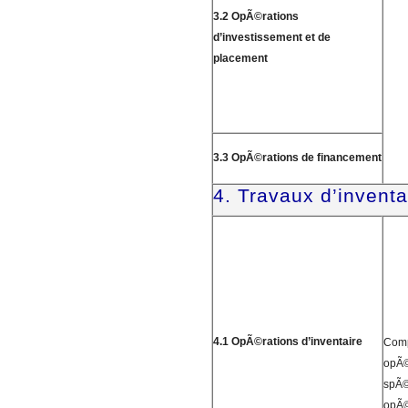
3.2 OpÃ©rations
d’investissement et de
placement
3.3 OpÃ©rations de financement
4. Travaux d’inventa
4.1 OpÃ©rations d’inventaire
Comp
opÃ©r
spÃ©
opÃ©