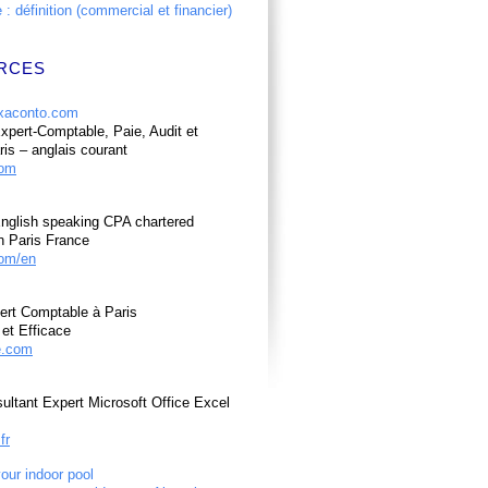
: définition (commercial et financier)
RCES
pert-Comptable, Paie, Audit et
ris – anglais courant
com
nglish speaking CPA chartered
n Paris France
om/en
ert Comptable à Paris
et Efficace
e.com
ultant Expert Microsoft Office Excel
fr
your indoor pool