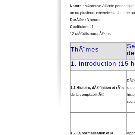
Nature :
Ã©preuve Ã©crite portant sur l
un ou plusieurs excercices et/ou une ou
DurÃ©e :
3 heures.
Coefficient :
1.
12 crÃ©dits europÃ©ens.
Se
ThÃ¨mes
de
1. Introduction (15 
DÃ©fi
1.1 Histoire, dÃ©finition et rÃ´le
situ
de la comptabilitÃ©
histo
socia
1.2 La normalisation et la
ApprÃ