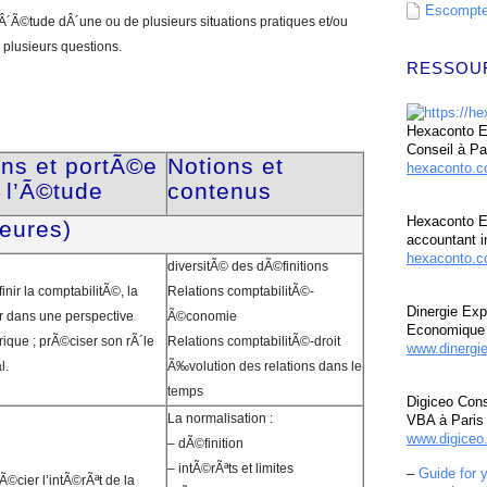
Escompte 
Â´Ã©tude dÂ´une ou de plusieurs situations pratiques et/ou
 plusieurs questions.
RESSOU
Hexaconto Ex
Conseil à Pa
ns et portÃ©e
Notions et
hexaconto.
 l’Ã©tude
contenus
Hexaconto E
heures)
accountant i
hexaconto.c
diversitÃ© des dÃ©finitions
nir la comptabilitÃ©, la
Relations comptabilitÃ©-
Dinergie Exp
er dans une perspective
Ã©conomie
Economique 
rique ; prÃ©ciser son rÃ´le
Relations comptabilitÃ©-droit
www.dinergi
l.
Ã‰volution des relations dans le
temps
Digiceo Cons
La normalisation :
VBA à Paris
www.digiceo.
– dÃ©finition
– intÃ©rÃªts et limites
–
Guide for 
©cier l’intÃ©rÃªt de la