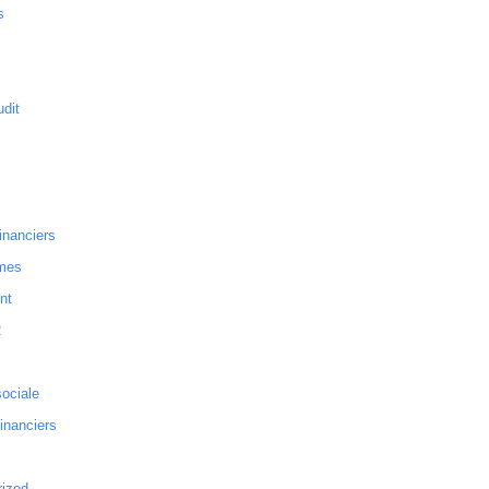
s
dit
inanciers
mes
nt
2
sociale
financiers
rized