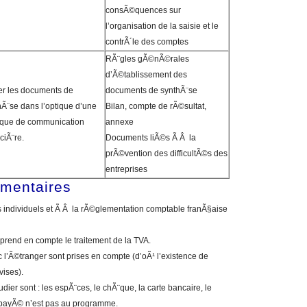
consÃ©quences sur
l’organisation de la saisie et le
contrÃ´le des comptes
RÃ¨gles gÃ©nÃ©rales
d’Ã©tablissement des
er les documents de
documents de synthÃ¨se
hÃ¨se dans l’optique d’une
Bilan, compte de rÃ©sultat,
tique de communication
annexe
ciÃ¨re.
Documents liÃ©s Ã Â la
prÃ©vention des difficultÃ©s des
entreprises
©mentaires
individuels et Ã Â la rÃ©glementation comptable franÃ§aise
prend en compte le traitement de la TVA.
l’Ã©tranger sont prises en compte (d’oÃ¹ l’existence de
vises).
er sont : les espÃ¨ces, le chÃ¨que, la carte bancaire, le
 impayÃ© n’est pas au programme.