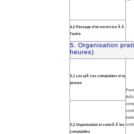
4.2 Passage d’un excercice Ã Â
l’autre
5. Organisation prat
heures)
5.1 Les piÃ¨ces comptables et la
preuve
Pass
thÃ©o
comp
contr
trait
contr
5.2 Organisation et contrÃ Â´les
comptables