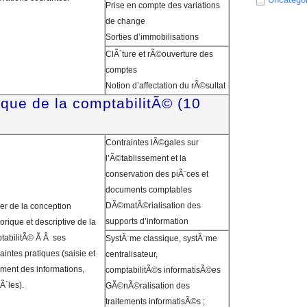
Prise en compte des variations
de change
Sorties d’immobilisations
ClÃ´ture et rÃ©ouverture des
comptes
Notion d’affectation du rÃ©sultat
ique de la comptabilitÃ© (10
Contraintes lÃ©gales sur
l’Ã©tablissement et la
conservation des piÃ¨ces et
documents comptables
DÃ©matÃ©rialisation des
er de la conception
supports d’information
rique et descriptive de la
tabilitÃ© Ã Â ses
SystÃ¨me classique, systÃ¨me
aintes pratiques (saisie et
centralisateur,
ement des informations,
comptabilitÃ©s informatisÃ©es
Ã´les).
GÃ©nÃ©ralisation des
traitements informatisÃ©s ;