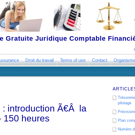
 Gratuite Juridique Comptable Financ
ssurance
Droit du travail
Terms of use
Contact
Organism
ARTICLE
Trésorerie
pilotage
 introduction Ã€Â la
Prévisionn
– 150 heures
Plan comp
Numéro de