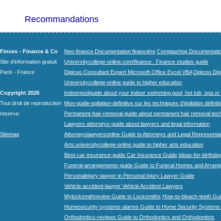
Recommandations
Finceo - Finance & Co
Neo-finance Documentation financière
Comptashop Documentation 
Site d'information gratuit
Universitycollege-online.com/finance : Finance studies guide
Paris - France
Digiceo Consultant Expert Microsoft Office Excel VBA
Digiceo Digi
Universitycollege-online guide to higher education
Copyright 2026
Indoorpoolguide about your indoor swimming pool, hot tub, spa or 
Tout droit de reproduction
Mon-guide-epilation-definitive sur les techniques d'épilation définit
reserve.
Permanent-hair-removal-guide about permanent hair removal tec
Lawyers-attorneys-guide about lawyers and legal information
Sitemap
Attorneyslawyersonline Guide to Attorneys and Legal Representa
Arts.universitycollege-online guide to higher arts education
Best-car-insurance-guide Car Insurance Guide
Ideas-for-birthday
Funeral-arrangements-guide Guide to Funeral Homes and Arran
Personalinjury-lawyer-in Personal Injury Lawyer Guide
Vehicle-accident-lawyer Vehicle Accident Lawyers
Mylocksmithreview Guide to Locksmiths
How-to-bleach-teeth Gui
Homesecurity-systems-alarms Guide to Home Security Systems
Orthodontics-reviews Guide to Orthodontics and Orthodontists