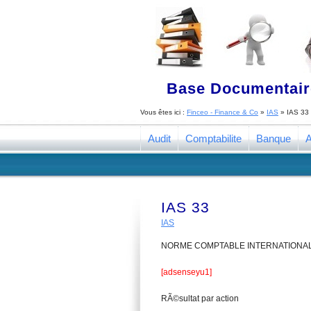
Base Documentaire
Vous êtes ici :
Finceo - Finance & Co
»
IAS
»
IAS 33
Audit
Comptabilite
Banque
A
IAS 33
IAS
NORME COMPTABLE INTERNATIONAL
[adsenseyu1]
RÃ©sultat par action