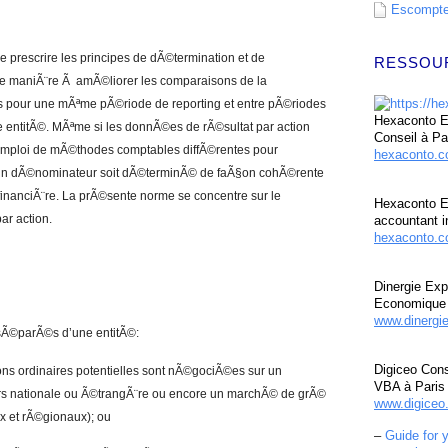
Escompte 
de prescrire les principes de dÃ©termination et de
RESSOU
de maniÃ¨re Ã amÃ©liorer les comparaisons de la
es pour une mÃªme pÃ©riode de reporting et entre pÃ©riodes
Hexaconto Ex
e entitÃ©. MÃªme si les donnÃ©es de rÃ©sultat par action
Conseil à Pa
’emploi de mÃ©thodes comptables diffÃ©rentes pour
hexaconto.
qu’un dÃ©nominateur soit dÃ©terminÃ© de faÃ§on cohÃ©rente
financiÃ¨re. La prÃ©sente norme se concentre sur le
Hexaconto E
ar action.
accountant i
hexaconto.c
Dinergie Exp
Economique 
www.dinergi
u sÃ©parÃ©s d’une entitÃ©:
Digiceo Cons
tions ordinaires potentielles sont nÃ©gociÃ©es sur un
VBA à Paris
rs nationale ou Ã©trangÃ¨re ou encore un marchÃ© de grÃ©
www.digiceo.
x et rÃ©gionaux); ou
–
Guide for 