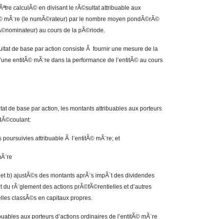
Ãªtre calculÃ© en divisant le rÃ©sultat attribuable aux
titÃ© mÃ¨re (le numÃ©rateur) par le nombre moyen pondÃ©rÃ©
 dÃ©nominateur) au cours de la pÃ©riode.
©sultat de base par action consiste Ã fournir une mesure de la
d’une entitÃ© mÃ¨re dans la performance de l’entitÃ© au cours
tat de base par action, les montants attribuables aux porteurs
 dÃ©coulant:
s poursuivies attribuable Ã l’entitÃ© mÃ¨re; et
mÃ¨re
) et b) ajustÃ©s des montants aprÃ¨s impÃ´t des dividendes
 du rÃ¨glement des actions prÃ©fÃ©rentielles et d’autres
elles classÃ©s en capitaux propres.
ibuables aux porteurs d’actions ordinaires de l’entitÃ© mÃ¨re