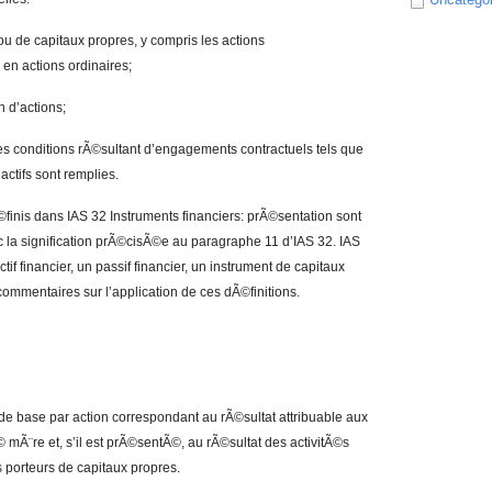
 ou de capitaux propres, y compris les actions
 en actions ordinaires;
n d’actions;
des conditions rÃ©sultant d’engagements contractuels tels que
actifs sont remplies.
©finis dans IAS 32 Instruments financiers: prÃ©sentation sont
 la signification prÃ©cisÃ©e au paragraphe 11 d’IAS 32. IAS
ctif financier, un passif financier, un instrument de capitaux
s commentaires sur l’application de ces dÃ©finitions.
t de base par action correspondant au rÃ©sultat attribuable aux
Ã© mÃ¨re et, s’il est prÃ©sentÃ©, au rÃ©sultat des activitÃ©s
s porteurs de capitaux propres.