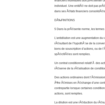
financiers individuels doit prÃ©senter 
individuel. Une entitÃ© ne doit pas prÃ©
dans ses Ã©tats financiers consolidÃ©s
DÃ‰FINITIONS
5 Dans la prÃ©sente norme, les termes s
L’antidilution est une augmentation du r
rÃ©sultant de l’hypothÃ¨se de la convers
bons de souscription d’actions, ou de l’
spÃ©cifiÃ©es sont remplies.
Un contrat conditionnel relatif Ã des ac
rÃ©serve de la rÃ©alisation de conditi
Des actions ordinaires dont l’Ã©mission
Ãªtre Ã©mises en Ã©change d’une contre
contrepartie lorsque certaines condition
actions, sont remplies.
La dilution est une rÃ©duction du rÃ©su