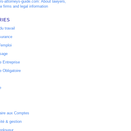
s-attorneys-guide.com: About lawyers,
w firms and legal information
RIES
u travail
surance
'emploi
ssage
 Entreprise
 Obligatoire
e
ire aux Comptes
ité & gestion
mployeur