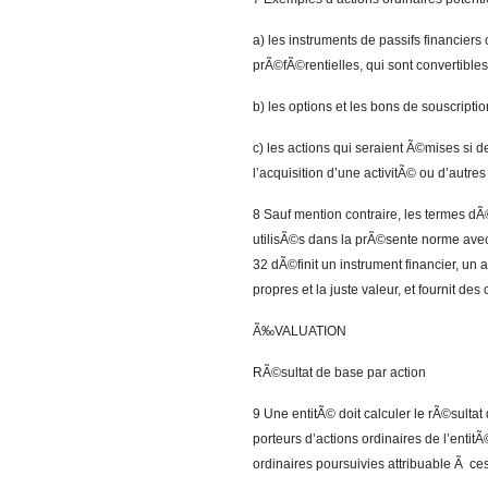
a) les instruments de passifs financiers
prÃ©fÃ©rentielles, qui sont convertibles
b) les options et les bons de souscriptio
c) les actions qui seraient Ã©mises si 
l’acquisition d’une activitÃ© ou d’autres 
8 Sauf mention contraire, les termes dÃ
utilisÃ©s dans la prÃ©sente norme avec
32 dÃ©finit un instrument financier, un a
propres et la juste valeur, et fournit de
Ã‰VALUATION
RÃ©sultat de base par action
9 Une entitÃ© doit calculer le rÃ©sulta
porteurs d’actions ordinaires de l’entit
ordinaires poursuivies attribuable Ã ce