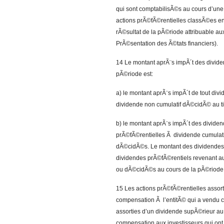
qui sont comptabilisÃ©s au cours d’une 
actions prÃ©fÃ©rentielles classÃ©es en 
rÃ©sultat de la pÃ©riode attribuable aux
PrÃ©sentation des Ã©tats financiers).
14 Le montant aprÃ¨s impÃ´t des divide
pÃ©riode est:
a) le montant aprÃ¨s impÃ´t de tout div
dividende non cumulatif dÃ©cidÃ© au tit
b) le montant aprÃ¨s impÃ´t des dividen
prÃ©fÃ©rentielles Ã dividende cumulat
dÃ©cidÃ©s. Le montant des dividendes p
dividendes prÃ©fÃ©rentiels revenant au
ou dÃ©cidÃ©s au cours de la pÃ©riode 
15 Les actions prÃ©fÃ©rentielles assorti
compensation Ã l’entitÃ© qui a vendu 
assorties d’un dividende supÃ©rieur au
compensation aux investisseurs qui on