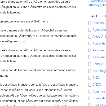
–
www.lawyer
auprÃ¨s d’une autoritÃ© de rÃ©glementation des valeurs
attorneys, la
rÃ©gulation, aux fins d’Ã©mettre des actions ordinaires sur
t de le faire; et
CATÉGO
d’un groupe avec une sociÃ©tÃ© mÃ¨re:
Accident d
Agent As
tions ordinaires potentielles sont nÃ©gociÃ©es sur un
rs nationale ou Ã©trangÃ¨re ou encore un marchÃ© de grÃ©
Aides Ã l
x et rÃ©gionaux); ou
Apprenti
Assurance
auprÃ¨s d’une autoritÃ© de rÃ©glementation des valeurs
rÃ©gulation, aux fins d’Ã©mettre des actions ordinaires sur
Assurance
t de le faire.
Banque
ar action doit le calculer et fournir des informations sur ce
ChÃ´mag
e norme.
CNC
CNCC
s des Ã©tats financiers consolidÃ©s et des Ã©tats financiers
rs consolidÃ©s et individuels, les informations Ã fournir
Commissa
oivent Ãªtre prÃ©sentÃ©es que sur la base des informations
Comptabil
de communiquer son rÃ©sultat par action d’aprÃ¨s ses Ã©tats
Conflit E