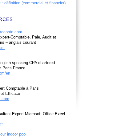
: définition (commercial et financier)
RCES
pert-Comptable, Paie, Audit et
ris – anglais courant
com
nglish speaking CPA chartered
n Paris France
om/en
ert Comptable à Paris
et Efficace
e.com
ultant Expert Microsoft Office Excel
fr
your indoor pool