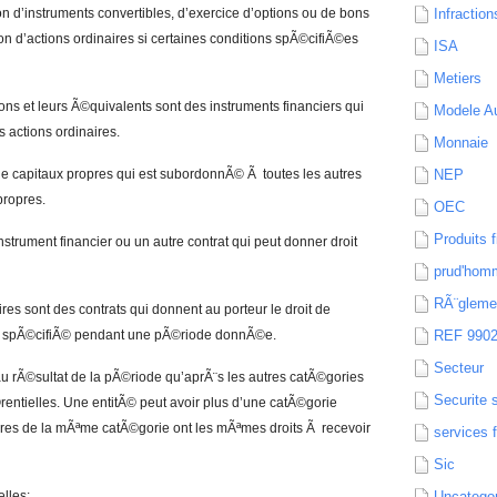
n d’instruments convertibles, d’exercice d’options ou de bons
Infraction
on d’actions ordinaires si certaines conditions spÃ©cifiÃ©es
ISA
Metiers
ons et leurs Ã©quivalents sont des instruments financiers qui
Modele Au
s actions ordinaires.
Monnaie
de capitaux propres qui est subordonnÃ© Ã toutes les autres
NEP
propres.
OEC
Produits f
instrument financier ou un autre contrat qui peut donner droit
prud'hom
RÃ¨gleme
res sont des contrats qui donnent au porteur le droit de
ix spÃ©cifiÃ© pendant une pÃ©riode donnÃ©e.
REF 990
Secteur
 au rÃ©sultat de la pÃ©riode qu’aprÃ¨s les autres catÃ©gories
Securite 
©rentielles. Une entitÃ© peut avoir plus d’une catÃ©gorie
aires de la mÃªme catÃ©gorie ont les mÃªmes droits Ã recevoir
services 
Sic
lles:
Uncatego