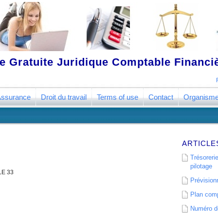
 Gratuite Juridique Comptable Financ
ssurance
Droit du travail
Terms of use
Contact
Organism
ARTICLE
Trésorerie
pilotage
E 33
Prévisionn
Plan comp
Numéro de