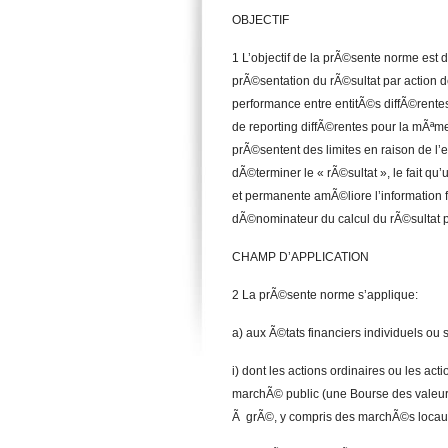
OBJECTIF
1 L’objectif de la prÃ©sente norme est 
prÃ©sentation du rÃ©sultat par action 
performance entre entitÃ©s diffÃ©rent
de reporting diffÃ©rentes pour la mÃªm
prÃ©sentent des limites en raison de l
dÃ©terminer le « rÃ©sultat », le fait 
et permanente amÃ©liore l’information 
dÃ©nominateur du calcul du rÃ©sultat p
CHAMP D’APPLICATION
2 La prÃ©sente norme s’applique:
a) aux Ã©tats financiers individuels o
i) dont les actions ordinaires ou les ac
marchÃ© public (une Bourse des valeu
Ã grÃ©, y compris des marchÃ©s locau