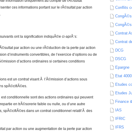
cette information uniquement au compte de rÃ©sultat
senter ces informations portant sur le rÃ©sultat par action
Conflits c
.
CongÃ©s
CongÃ©s
Contrat A
uivants ont la signification indiquÃ©e ci-aprÃ¨s:
Contrat de
Ã©sultat par action ou une rÃ©duction de la perte par action
DCG
ion d’instruments convertibles, de l’exercice d’options ou de
DSCG
Ã©mission d’actions ordinaires si certaines conditions
Epargne
Etat 4000
tions est un contrat visant Ã l’Ã©mission d’actions sous
Etudes c
ons spÃ©cifiÃ©es.
Etudes Ju
 est conditionnelle sont des actions ordinaires qui peuvent
Finance 
partie en trÃ©sorerie faible ou nulle, ou d’une autre
IAS
s, spÃ©cifiÃ©es dans un contrat conditionnel relatif Ã des
IFRIC
IFRS
ltat par action ou une augmentation de la perte par action