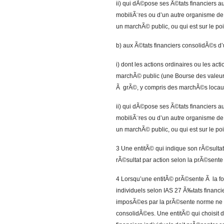
ii) qui dÃ©pose ses Ã©tats financiers 
mobiliÃ¨res ou d’un autre organisme de 
un marchÃ© public, ou qui est sur le poin
b) aux Ã©tats financiers consolidÃ©s 
i) dont les actions ordinaires ou les ac
marchÃ© public (une Bourse des valeu
Ã grÃ©, y compris des marchÃ©s locau
ii) qui dÃ©pose ses Ã©tats financiers 
mobiliÃ¨res ou d’un autre organisme de 
un marchÃ© public, ou qui est sur le poin
3 Une entitÃ© qui indique son rÃ©sultat p
rÃ©sultat par action selon la prÃ©sent
4 Lorsqu’une entitÃ© prÃ©sente Ã la foi
individuels selon IAS 27 Ã‰tats financie
imposÃ©es par la prÃ©sente norme ne d
consolidÃ©es. Une entitÃ© qui choisit 