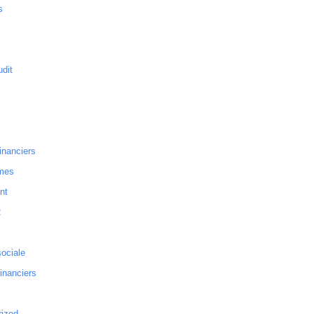
s
dit
inanciers
mes
nt
2
sociale
financiers
rized