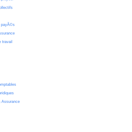
ollectifs
 payÃ©s
ssurance
 travail
omptables
ridiques
& Assurance