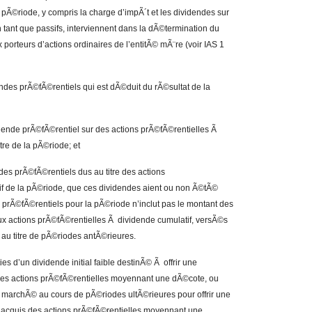
pÃ©riode, y compris la charge d’impÃ´t et les dividendes sur
tant que passifs, interviennent dans la dÃ©termination du
 porteurs d’actions ordinaires de l’entitÃ© mÃ¨re (voir IAS 1
ndes prÃ©fÃ©rentiels qui est dÃ©duit du rÃ©sultat de la
idende prÃ©fÃ©rentiel sur des actions prÃ©fÃ©rentielles Ã
re de la pÃ©riode; et
des prÃ©fÃ©rentiels dus au titre des actions
if de la pÃ©riode, que ces dividendes aient ou non Ã©tÃ©
rÃ©fÃ©rentiels pour la pÃ©riode n’inclut pas le montant des
x actions prÃ©fÃ©rentielles Ã dividende cumulatif, versÃ©s
au titre de pÃ©riodes antÃ©rieures.
es d’un dividende initial faible destinÃ© Ã offrir une
ces actions prÃ©fÃ©rentielles moyennant une dÃ©cote, ou
 marchÃ© au cours de pÃ©riodes ultÃ©rieures pour offrir une
t acquis des actions prÃ©fÃ©rentielles moyennant une