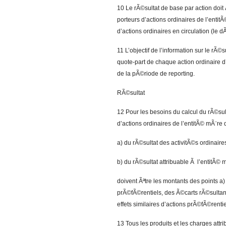
10 Le rÃ©sultat de base par action doit 
porteurs d’actions ordinaires de l’en
d’actions ordinaires en circulation (le
11 L’objectif de l’information sur le rÃ
quote-part de chaque action ordinaire 
de la pÃ©riode de reporting.
RÃ©sultat
12 Pour les besoins du calcul du rÃ©sul
d’actions ordinaires de l’entitÃ© mÃ¨re
a) du rÃ©sultat des activitÃ©s ordinaire
b) du rÃ©sultat attribuable Ã l’entitÃ© 
doivent Ãªtre les montants des points a
prÃ©fÃ©rentiels, des Ã©carts rÃ©sultant
effets similaires d’actions prÃ©fÃ©renti
13 Tous les produits et les charges attr