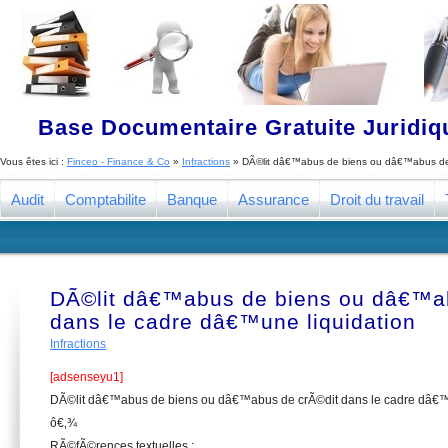
Base Documentaire Gratuite Juridi
Vous êtes ici :
Finceo - Finance & Co
»
Infractions
»
DÃ©lit dâ€™abus de biens ou dâ€™abus de 
Audit
Comptabilite
Banque
Assurance
Droit du travail
DÃ©lit dâ€™abus de biens ou dâ€™a
dans le cadre dâ€™une liquidation
Infractions
[adsenseyu1]
DÃ©lit dâ€™abus de biens ou dâ€™abus de crÃ©dit dans le cadre dâ€™
ô€‚¾
RÃ©fÃ©rences textuelles :