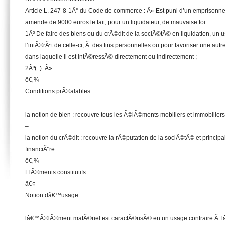
Article L. 247-8-1Â° du Code de commerce : Â« Est puni d’un emprisonne
amende de 9000 euros le fait, pour un liquidateur, de mauvaise foi :
1Âº De faire des biens ou du crÃ©dit de la sociÃ©tÃ© en liquidation, un us
l’intÃ©rÃªt de celle-ci, Ã des fins personnelles ou pour favoriser une aut
dans laquelle il est intÃ©ressÃ© directement ou indirectement ;
2Âº(..). Â»
ô€‚¾
Conditions prÃ©alables :
–
la notion de bien : recouvre tous les Ã©lÃ©ments mobiliers et immobiliers
–
la notion du crÃ©dit : recouvre la rÃ©putation de la sociÃ©tÃ© et princip
financiÃ¨re
ô€‚¾
ElÃ©ments constitutifs :
â€¢
Notion dâ€™usage :
–
lâ€™Ã©lÃ©ment matÃ©riel est caractÃ©risÃ© en un usage contraire Ã l