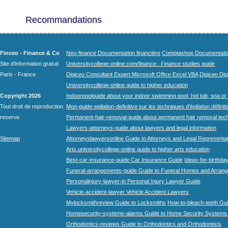
Recommandations
Finceo - Finance & Co
Neo-finance Documentation financière
Comptashop Documentation 
Site d'information gratuit
Universitycollege-online.com/finance : Finance studies guide
Paris - France
Digiceo Consultant Expert Microsoft Office Excel VBA
Digiceo Digi
Universitycollege-online guide to higher education
Copyright 2026
Indoorpoolguide about your indoor swimming pool, hot tub, spa or 
Tout droit de reproduction
Mon-guide-epilation-definitive sur les techniques d'épilation définit
reserve.
Permanent-hair-removal-guide about permanent hair removal tec
Lawyers-attorneys-guide about lawyers and legal information
Sitemap
Attorneyslawyersonline Guide to Attorneys and Legal Representa
Arts.universitycollege-online guide to higher arts education
Best-car-insurance-guide Car Insurance Guide
Ideas-for-birthday
Funeral-arrangements-guide Guide to Funeral Homes and Arran
Personalinjury-lawyer-in Personal Injury Lawyer Guide
Vehicle-accident-lawyer Vehicle Accident Lawyers
Mylocksmithreview Guide to Locksmiths
How-to-bleach-teeth Gui
Homesecurity-systems-alarms Guide to Home Security Systems
Orthodontics-reviews Guide to Orthodontics and Orthodontists