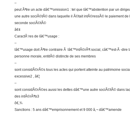
–
peut Ãªtre un acte dâ€™omission1 : tel que lâ€™abstention par un dirig
une autre sociÃ©tÃ© dans laquelle il Ã©tait intÃ©ressÃ© le paiement de li
seconde sociÃ©tÃ©
â€¢
CaractÃ¨res de lâ€™usage :
–
lâ€™usage doit Ãªtre contraire Ã lâ€™intÃ©rÃªt social, câ€™est-Ã -dire 
personne morale, entitÃ© distincte de ses membres
–
sont considÃ©rÃ©s tous les actes qui portent atteinte au patrimoine soci
excessive2 , â€¦
–
sont considÃ©rÃ©es aussi les dettes dâ€™une autre sociÃ©tÃ© dans laqu
des intÃ©rÃªts3
ô€‚¾
Sanctions : 5 ans dâ€™emprisonnement et 9 000 â‚¬ dâ€™amende