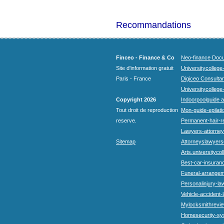
Recommandations
Finceo - Finance & Co
Neo-finance Docu
Site d'information gratuit
Universitycollege
Paris - France
Digiceo Consultan
Universitycollege
Copyright 2026
Indoorpoolguide a
Tout droit de reproduction
Mon-guide-epilatio
reserve.
Permanent-hair-r
Lawyers-attorneys
Sitemap
Attorneyslawyers
Arts.universitycol
Best-car-insuran
Funeral-arrangem
Personalinjury-la
Vehicle-accident-
Mylocksmithrevie
Homesecurity-sy