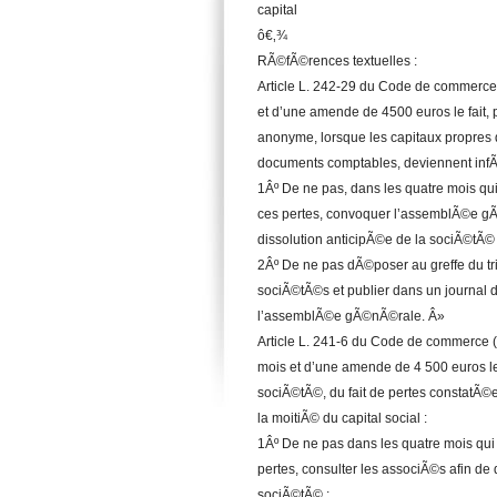
capital
ô€‚¾
RÃ©fÃ©rences textuelles :
Article L. 242-29 du Code de commerce 
et d’une amende de 4500 euros le fait,
anonyme, lorsque les capitaux propres 
documents comptables, deviennent infÃ©
1Âº De ne pas, dans les quatre mois qui
ces pertes, convoquer l’assemblÃ©e gÃ©n
dissolution anticipÃ©e de la sociÃ©tÃ© 
2Âº De ne pas dÃ©poser au greffe du tr
sociÃ©tÃ©s et publier dans un journal
l’assemblÃ©e gÃ©nÃ©rale. Â»
Article L. 241-6 du Code de commerce 
mois et d’une amende de 4 500 euros le 
sociÃ©tÃ©, du fait de pertes constatÃ
la moitiÃ© du capital social :
1Âº De ne pas dans les quatre mois qui
pertes, consulter les associÃ©s afin de 
sociÃ©tÃ© ;