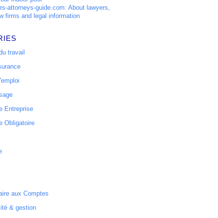
s-attorneys-guide.com: About lawyers,
w firms and legal information
RIES
u travail
surance
'emploi
ssage
 Entreprise
 Obligatoire
e
ire aux Comptes
ité & gestion