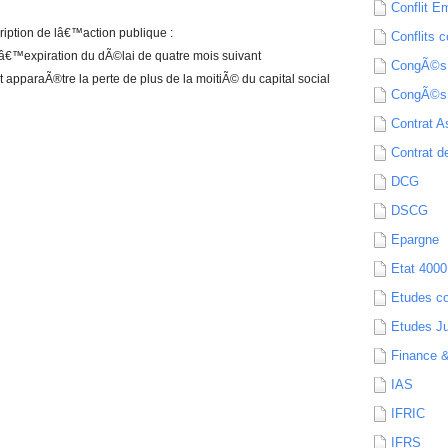
Conflit E
ription de lâ€™action publique :
Conflits c
 lâ€™expiration du dÃ©lai de quatre mois suivant
CongÃ©s
apparaÃ®tre la perte de plus de la moitiÃ© du capital social
CongÃ©s
Contrat A
Contrat de
DCG
DSCG
Epargne
Etat 4000
Etudes c
Etudes Ju
Finance 
IAS
IFRIC
IFRS