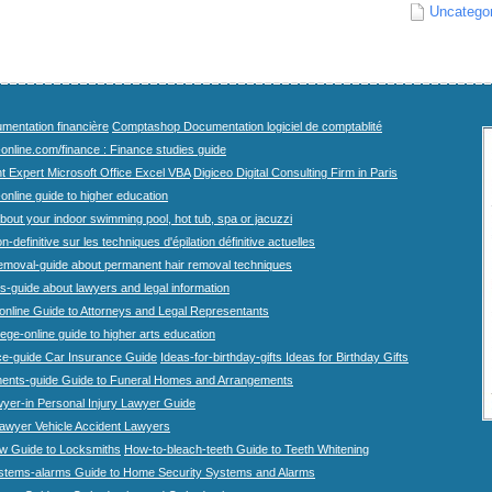
Uncatego
mentation financière
Comptashop Documentation logiciel de comptablité
-online.com/finance : Finance studies guide
t Expert Microsoft Office Excel VBA
Digiceo Digital Consulting Firm in Paris
-online guide to higher education
bout your indoor swimming pool, hot tub, spa or jacuzzi
n-definitive sur les techniques d'épilation définitive actuelles
emoval-guide about permanent hair removal techniques
-guide about lawyers and legal information
online Guide to Attorneys and Legal Representants
lege-online guide to higher arts education
ce-guide Car Insurance Guide
Ideas-for-birthday-gifts Ideas for Birthday Gifts
ents-guide Guide to Funeral Homes and Arrangements
wyer-in Personal Injury Lawyer Guide
lawyer Vehicle Accident Lawyers
w Guide to Locksmiths
How-to-bleach-teeth Guide to Teeth Whitening
stems-alarms Guide to Home Security Systems and Alarms