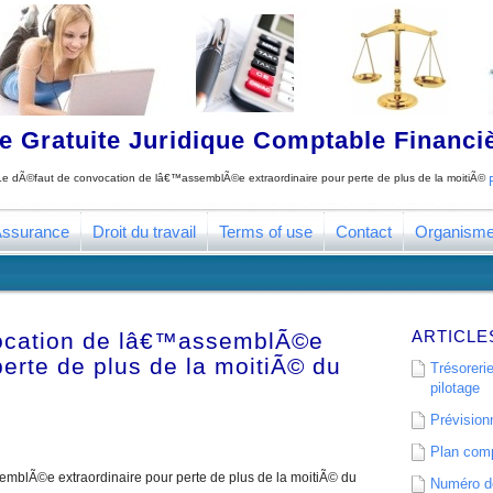
 Gratuite Juridique Comptable Financ
Le dÃ©faut de convocation de lâ€™assemblÃ©e extraordinaire pour perte de plus de la moitiÃ©
ssurance
Droit du travail
Terms of use
Contact
Organism
ARTICLE
ocation de lâ€™assemblÃ©e
perte de plus de la moitiÃ© du
Trésorerie
pilotage
Prévisionn
Plan comp
mblÃ©e extraordinaire pour perte de plus de la moitiÃ© du
Numéro de