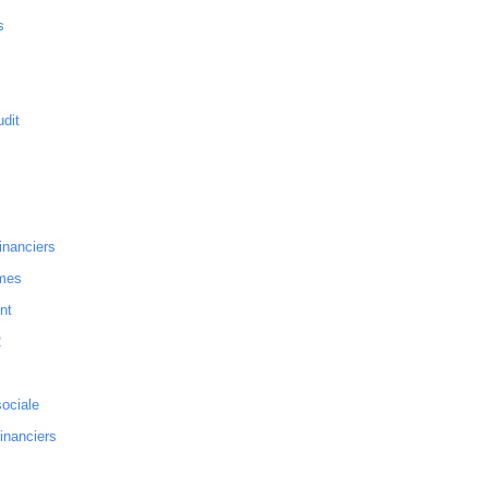
s
dit
inanciers
mes
nt
2
sociale
financiers