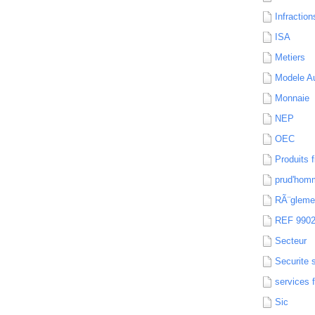
Infraction
ISA
Metiers
Modele Au
Monnaie
NEP
OEC
Produits f
prud'hom
RÃ¨gleme
REF 990
Secteur
Securite 
services 
Sic