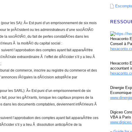
Escompte 
RESSOU
(pour les SA): Â« Est puni d’un emprisonnement de six mois
 pour le prÃ©sident ou les administrateurs d’une sociÃ©tÃ©
de la sociÃ©tÃ©, du fait de pertes constatÃ©es dans les
Hexaconto Ex
rieurs Ã la moitiÃ© du capital social :
Conseil à Pa
hexaconto.
 suivent l’approbation des comptes ayant fait apparaÃ®tre
Ã©rale extraordinaire Ã l’effet de dÃ©cider s’il y a lieu Ã
Hexaconto E
;
accountant i
ibunal de commerce, inscrire au registre du commerce et des
hexaconto.c
 d’annonces lÃ©gales la dÃ©cision adoptÃ©e par
Dinergie Exp
(pour les SARL): Â« Est puni d’un emprisonnement de six
Economique 
fait, pour les gÃ©rants, lorsque les capitaux propres de la
www.dinergi
©es dans les documents comptables, deviennent infÃ©rieurs Ã
Digiceo Cons
VBA à Paris
 suivent l’approbation des comptes ayant fait apparaÃ®tre ces
www.digiceo.
dÃ©cider s’il y a lieu Ã dissolution anticipÃ©e de la
–
Guide for 