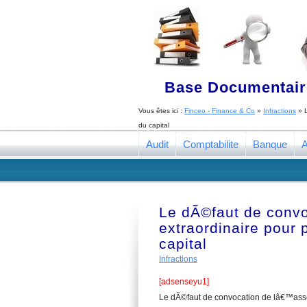
Base Documentaire
Vous êtes ici :
Finceo - Finance & Co
»
Infractions
»
du capital
Audit
Comptabilite
Banque
A
Le dÃ©faut de conv
extraordinaire pour 
capital
Infractions
[adsenseyu1]
Le dÃ©faut de convocation de lâ€™asse