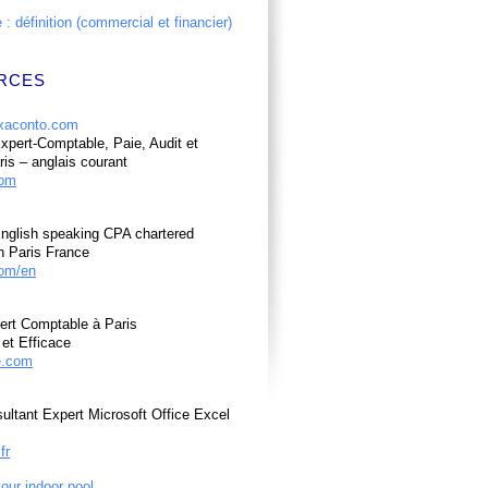
: définition (commercial et financier)
RCES
pert-Comptable, Paie, Audit et
ris – anglais courant
com
nglish speaking CPA chartered
n Paris France
om/en
ert Comptable à Paris
et Efficace
e.com
ultant Expert Microsoft Office Excel
fr
your indoor pool