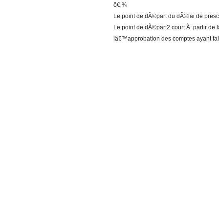
ô€‚¾
Le point de dÃ©part du dÃ©lai de presc
Le point de dÃ©part2 court Ã partir de
lâ€™approbation des comptes ayant fait 