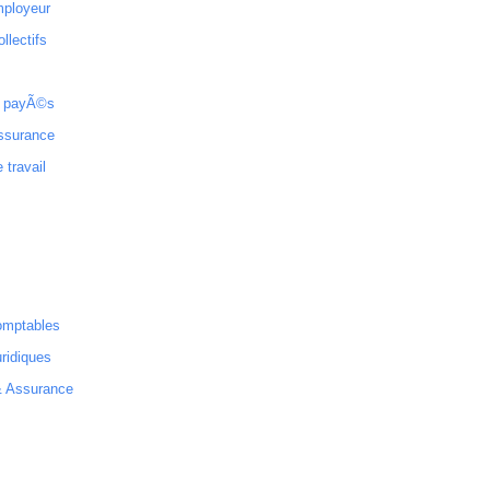
mployeur
ollectifs
 payÃ©s
ssurance
 travail
omptables
ridiques
& Assurance