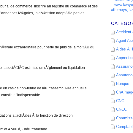
–
www.lawyer
ibunal de commerce, inscrire au registre du commerce et des
attorneys, la
d’annonces lÃ©gales, la dÃ©cision adoptÃ©e par les
CATÉGO
Accident d
Agent As
rale extraordinaire pour perte de plus de la moitiÃ© du
Aides Ã l
Apprenti
Assurance
ue la sociÃ©tÃ© est mise en rÃ¨glement ou liquidation
Assurance
Banque
©e en cas de non-tenue de lâ€™assemblÃ©e annuelle
ChÃ´mag
onstitutif indispensable.
CNC
CNCC
gations attachÃ©es Ã la fonction de direction
Commissa
Comptabil
nt et 4 500 â‚¬ dâ€™amende