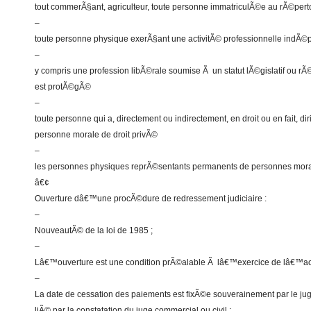
tout commerÃ§ant, agriculteur, toute personne immatriculÃ©e au rÃ©pert
–
toute personne physique exerÃ§ant une activitÃ© professionnelle indÃ
–
y compris une profession libÃ©rale soumise Ã un statut lÃ©gislatif ou rÃ©
est protÃ©gÃ©
–
toute personne qui a, directement ou indirectement, en droit ou en fait, d
personne morale de droit privÃ©
–
les personnes physiques reprÃ©sentants permanents de personnes mor
â€¢
Ouverture dâ€™une procÃ©dure de redressement judiciaire :
–
NouveautÃ© de la loi de 1985 ;
–
Lâ€™ouverture est une condition prÃ©alable Ã lâ€™exercice de lâ€™act
–
La date de cessation des paiements est fixÃ©e souverainement par le ju
liÃ© par la constatation du juge commercial ou civil ;