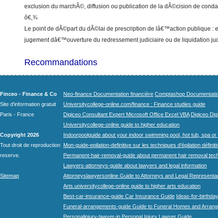
exclusion du marchÃ©, diffusion ou publication de la dÃ©cision de conda
ô€‚¾
Le point de dÃ©part du dÃ©lai de prescription de lâ€™action publique : e
jugement dâ€™ouverture du redressement judiciaire ou de liquidation jud
Recommandations
Finceo - Finance & Co
Neo-finance Documentation financière
Comptashop Documentation 
Site d'information gratuit
Universitycollege-online.com/finance : Finance studies guide
Paris - France
Digiceo Consultant Expert Microsoft Office Excel VBA
Digiceo Digi
Universitycollege-online guide to higher education
Copyright 2026
Indoorpoolguide about your indoor swimming pool, hot tub, spa or 
Tout droit de reproduction
Mon-guide-epilation-definitive sur les techniques d'épilation définit
reserve.
Permanent-hair-removal-guide about permanent hair removal tec
Lawyers-attorneys-guide about lawyers and legal information
Sitemap
Attorneyslawyersonline Guide to Attorneys and Legal Representa
Arts.universitycollege-online guide to higher arts education
Best-car-insurance-guide Car Insurance Guide
Ideas-for-birthday
Funeral-arrangements-guide Guide to Funeral Homes and Arran
Personalinjury-lawyer-in Personal Injury Lawyer Guide