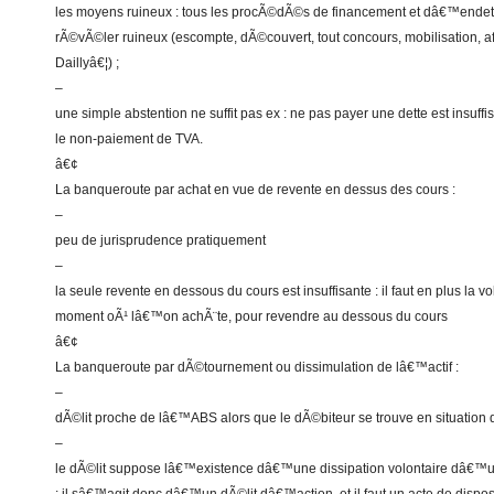
les moyens ruineux : tous les procÃ©dÃ©s de financement et dâ€™ende
rÃ©vÃ©ler ruineux (escompte, dÃ©couvert, tout concours, mobilisation, a
Daillyâ€¦) ;
–
une simple abstention ne suffit pas ex : ne pas payer une dette est insuff
le non-paiement de TVA.
â€¢
La banqueroute par achat en vue de revente en dessus des cours :
–
peu de jurisprudence pratiquement
–
la seule revente en dessous du cours est insuffisante : il faut en plus la
moment oÃ¹ lâ€™on achÃ¨te, pour revendre au dessous du cours
â€¢
La banqueroute par dÃ©tournement ou dissimulation de lâ€™actif :
–
dÃ©lit proche de lâ€™ABS alors que le dÃ©biteur se trouve en situation 
–
le dÃ©lit suppose lâ€™existence dâ€™une dissipation volontaire dâ€™