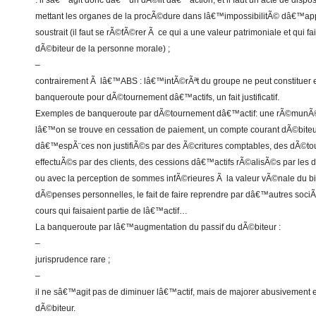
: il sâ€™agit donc dâ€™un dÃ©lit dâ€™action, et il faut un acte de dispos
mettant les organes de la procÃ©dure dans lâ€™impossibilitÃ© dâ€™ap
soustrait (il faut se rÃ©fÃ©rer Ã ce qui a une valeur patrimoniale et qui fa
dÃ©biteur de la personne morale) ;
–
contrairement Ã lâ€™ABS : lâ€™intÃ©rÃªt du groupe ne peut constituer 
banqueroute pour dÃ©tournement dâ€™actifs, un fait justificatif.
Exemples de banqueroute par dÃ©tournement dâ€™actif: une rÃ©munÃ©r
lâ€™on se trouve en cessation de paiement, un compte courant dÃ©biteur,
dâ€™espÃ¨ces non justifiÃ©s par des Ã©critures comptables, des dÃ©t
effectuÃ©s par des clients, des cessions dâ€™actifs rÃ©alisÃ©s par les d
ou avec la perception de sommes infÃ©rieures Ã la valeur vÃ©nale du b
dÃ©penses personnelles, le fait de faire reprendre par dâ€™autres soci
cours qui faisaient partie de lâ€™actif…
La banqueroute par lâ€™augmentation du passif du dÃ©biteur :
–
jurisprudence rare ;
–
il ne sâ€™agit pas de diminuer lâ€™actif, mais de majorer abusivement et
dÃ©biteur.