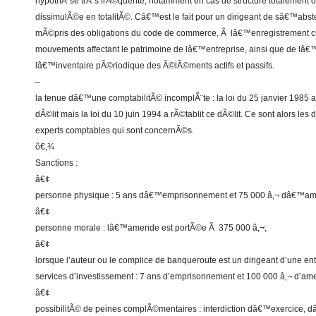
hypothÃ¨se trÃ¨s frÃ©quente, notamment en cas de structure totalement 
dissimulÃ©e en totalitÃ©. Câ€™est le fait pour un dirigeant de sâ€™abst
mÃ©pris des obligations du code de commerce, Ã lâ€™enregistrement c
mouvements affectant le patrimoine de lâ€™entreprise, ainsi que de lâ
lâ€™inventaire pÃ©riodique des Ã©lÃ©ments actifs et passifs.
–
la tenue dâ€™une comptabilitÃ© incomplÃ¨te : la loi du 25 janvier 1985
dÃ©lit mais la loi du 10 juin 1994 a rÃ©tablit ce dÃ©lit. Ce sont alors les 
experts comptables qui sont concernÃ©s.
ô€‚¾
Sanctions :
â€¢
personne physique : 5 ans dâ€™emprisonnement et 75 000 â‚¬ dâ€™am
â€¢
personne morale : lâ€™amende est portÃ©e Ã 375 000 â‚¬;
â€¢
lorsque l’auteur ou le complice de banqueroute est un dirigeant d’une ent
services d’investissement : 7 ans d’emprisonnement et 100 000 â‚¬ d’am
â€¢
possibilitÃ© de peines complÃ©mentaires : interdiction dâ€™exercice,