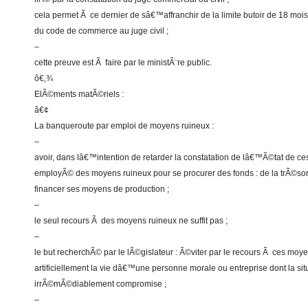
cela permet Ã ce dernier de sâ€™affranchir de la limite butoir de 18 moi
du code de commerce au juge civil ;
–
cette preuve est Ã faire par le ministÃ¨re public.
ô€‚¾
ElÃ©ments matÃ©riels :
â€¢
La banqueroute par emploi de moyens ruineux :
–
avoir, dans lâ€™intention de retarder la constatation de lâ€™Ã©tat de c
employÃ© des moyens ruineux pour se procurer des fonds : de la trÃ©so
financer ses moyens de production ;
–
le seul recours Ã des moyens ruineux ne suffit pas ;
–
le but recherchÃ© par le lÃ©gislateur : Ã©viter par le recours Ã ces moy
artificiellement la vie dâ€™une personne morale ou entreprise dont la si
irrÃ©mÃ©diablement compromise ;
–