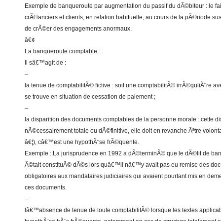
Exemple de banqueroute par augmentation du passif du dÃ©biteur : le fait
crÃ©anciers et clients, en relation habituelle, au cours de la pÃ©riode sus
de crÃ©er des engagements anormaux.
â€¢
La banqueroute comptable :
Il sâ€™agit de :
–
la tenue de comptabilitÃ© fictive : soit une comptabilitÃ© irrÃ©guliÃ¨re av
se trouve en situation de cessation de paiement ;
–
la disparition des documents comptables de la personne morale : cette d
nÃ©cessairement totale ou dÃ©finitive, elle doit en revanche Ãªtre volon
â€¦), câ€™est une hypothÃ¨se frÃ©quente.
Exemple : La jurisprudence en 1992 a dÃ©terminÃ© que le dÃ©lit de ban
Ã©tait constituÃ© dÃ©s lors quâ€™il nâ€™y avait pas eu remise des do
obligatoires aux mandataires judiciaires qui avaient pourtant mis en deme
ces documents.
–
lâ€™absence de tenue de toute comptabilitÃ© lorsque les textes applicabl