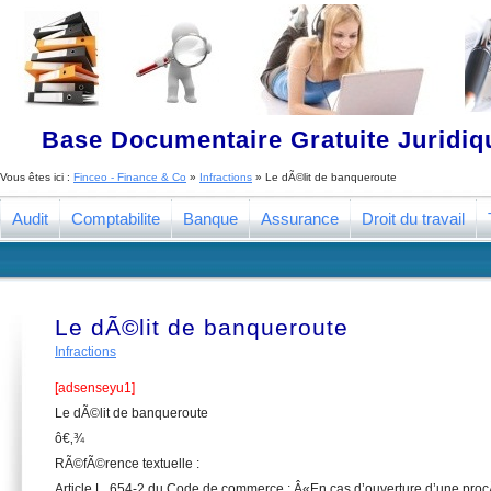
Base Documentaire Gratuite Juridi
Vous êtes ici :
Finceo - Finance & Co
»
Infractions
»
Le dÃ©lit de banqueroute
Audit
Comptabilite
Banque
Assurance
Droit du travail
Le dÃ©lit de banqueroute
Infractions
[adsenseyu1]
Le dÃ©lit de banqueroute
ô€‚¾
RÃ©fÃ©rence textuelle :
Article L. 654-2 du Code de commerce : Â«En cas d’ouverture d’une pr