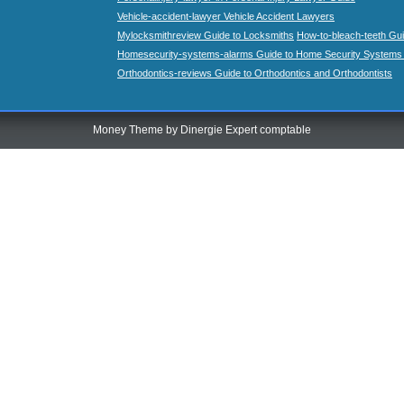
Vehicle-accident-lawyer Vehicle Accident Lawyers
Mylocksmithreview Guide to Locksmiths
How-to-bleach-teeth Gui
Homesecurity-systems-alarms Guide to Home Security Systems
Orthodontics-reviews Guide to Orthodontics and Orthodontists
Money Theme by
Dinergie Expert comptable