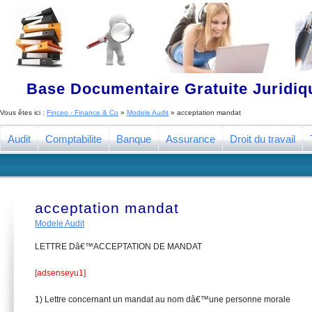
Base Documentaire Gratuite Juridi
Vous êtes ici :
Finceo - Finance & Co
»
Modele Audit
»
acceptation mandat
Audit
Comptabilite
Banque
Assurance
Droit du travail
acceptation mandat
Modele Audit
LETTRE Dâ€™ACCEPTATION DE MANDAT
[adsenseyu1]
1) Lettre concernant un mandat au nom dâ€™une personne morale