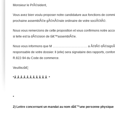
Monsieur le PrÃ©sident,
Vous avez bien voulu proposer notre candidature aux fonctions de comm
prochaine assemblÃ©e gÃ©nÃ©rale ordinaire de votre sociÃ©tÃ©.
Nous vous remercions de cette proposition et vous confirmons notre acc
si telle est la dÃ©cision de lâ€™assemblÃ©e.
Nous vous informons que M ……………………………. a Ã©tÃ© dÃ©signÃ©(
responsable de votre dossier. Il (elle) sera signataire des rapports, con
R.822-94 du Code de commerce.
Veuillezâ€¦
*Â Â Â Â Â Â Â Â Â Â Â *
*
2) Lettre concernant un mandat au nom dâ€™une personne physique