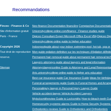
Recommandations
Finceo - Finance & Co
Neo-finance Documentation financière
Comptashop Documentation 
Site d'information gratuit
Universitycollege-online.com/finance : Finance studies guide
Paris - France
Digiceo Consultant Expert Microsoft Office Excel VBA
Digiceo Digi
Universitycollege-online guide to higher education
Copyright 2026
Indoorpoolguide about your indoor swimming pool, hot tub, spa or 
Tout droit de reproduction
Mon-guide-epilation-definitive sur les techniques d'épilation définit
reserve.
Permanent-hair-removal-guide about permanent hair removal tec
Lawyers-attorneys-guide about lawyers and legal information
Sitemap
Attorneyslawyersonline Guide to Attorneys and Legal Representa
Arts.universitycollege-online guide to higher arts education
Best-car-insurance-guide Car Insurance Guide
Ideas-for-birthday
Funeral-arrangements-guide Guide to Funeral Homes and Arran
Personalinjury-lawyer-in Personal Injury Lawyer Guide
Vehicle-accident-lawyer Vehicle Accident Lawyers
Mylocksmithreview Guide to Locksmiths
How-to-bleach-teeth Gui
Homesecurity-systems-alarms Guide to Home Security Systems
Orthodontics-reviews Guide to Orthodontics and Orthodontists