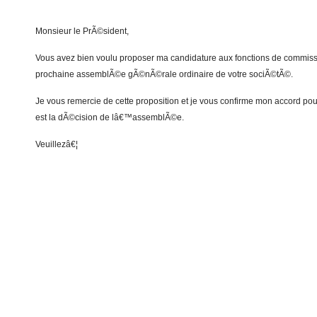
Monsieur le PrÃ©sident,
Vous avez bien voulu proposer ma candidature aux fonctions de commiss
prochaine assemblÃ©e gÃ©nÃ©rale ordinaire de votre sociÃ©tÃ©.
Je vous remercie de cette proposition et je vous confirme mon accord pou
est la dÃ©cision de lâ€™assemblÃ©e.
Veuillezâ€¦