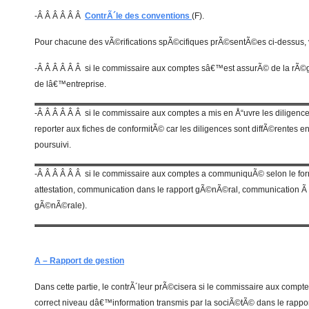
-Â Â Â Â Â Â
ContrÃ´le des conventions
(F).
Pour chacune des vÃ©rifications spÃ©cifiques prÃ©sentÃ©es ci-dessus, v
-Â Â Â Â Â Â si le commissaire aux comptes sâ€™est assurÃ© de la rÃ©
de lâ€™entreprise.
-Â Â Â Â Â Â si le commissaire aux comptes a mis en Å“uvre les diligences
reporter aux fiches de conformitÃ© car les diligences sont diffÃ©rentes e
poursuivi.
-Â Â Â Â Â Â si le commissaire aux comptes a communiquÃ© selon le forma
attestation, communication dans le rapport gÃ©nÃ©ral, communicatio
gÃ©nÃ©rale).
A – Rapport de gestion
Dans cette partie, le contrÃ´leur prÃ©cisera si le commissaire aux com
correct niveau dâ€™information transmis par la sociÃ©tÃ© dans le rapport