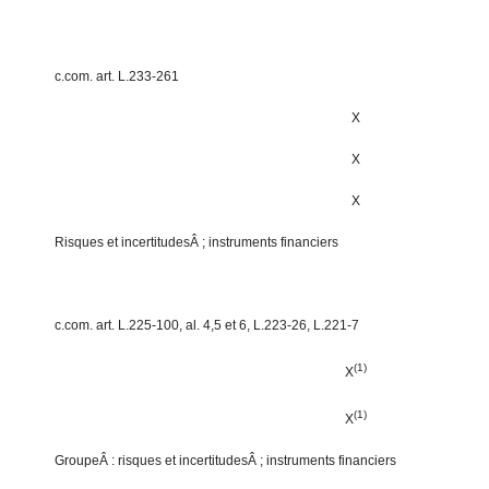
c.com. art. L.233-261
X
X
X
Risques et incertitudesÂ ; instruments financiers
c.com. art. L.225-100, al. 4,5 et 6, L.223-26, L.221-7
(1)
X
(1)
X
GroupeÂ : risques et incertitudesÂ ; instruments financiers