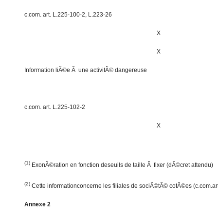
c.com. art. L.225-100-2, L.223-26
X
X
Information liÃ©e Ã une activitÃ© dangereuse
c.com. art. L.225-102-2
X
(1)
ExonÃ©ration en fonction deseuils de taille Ã fixer (dÃ©cret attendu)
(2)
Cette informationconcerne les filiales de sociÃ©tÃ© cotÃ©es (c.com.art
Annexe 2