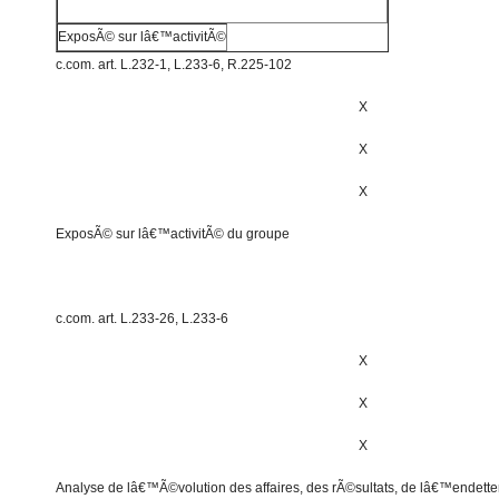
ExposÃ© sur lâ€™activitÃ©
c.com. art. L.232-1, L.233-6, R.225-102
X
X
X
ExposÃ© sur lâ€™activitÃ© du groupe
c.com. art. L.233-26, L.233-6
X
X
X
Analyse de lâ€™Ã©volution des affaires, des rÃ©sultats, de lâ€™endette