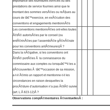
Importance des fournitures livrÃ©es ou des
prestations de service fournies ainsi que le
montant des sommes versÃ©es ou reÃ§ues au
cours de lâ€™exercice, en exÃ©cution des
conventions et engagements mentionnÃ©s
Les conventions mentionnÃ©es ont-elles toutes
Ã©tÃ© autorisÃ©es par le conseil (ou
entÃ©rinÃ©es par l’assemblÃ©e gÃ©nÃ©rale
pour les conventions antÃ©rieures)Â ?
Dans la nÃ©gative, si les conventions ont
Ã©tÃ© portÃ©es Ã la connaissance du
commissaire aux comptes ou lorsquâ€™il les a
dÃ©couvertes Ã lâ€™occasion de sa mission,
a-t-il Ã©mis un rapport et mentionne-t-il les
circonstances en raison desquelles la
procÃ©dure d’autorisation n’a pas Ã©tÃ© suivie
(art. L.Â 823-12)Â ?
Observations complÃ©mentaires Ã©ventuellesÂ :