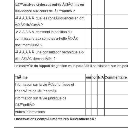
lâ€™analyse ci-dessus ont-ils Ã©tÃ© mis en
Ã©vidence aux cours de lâ€™auditÂ ?
-Â Â Â Â Â Â quelles consÃ©quences en ont
Ã©tÃ© tirÃ©esÂ ?
-Â Â Â Â Â Â comment la position du
commissaire aux comptes a-t-elle Ã©tÃ©
documentÃ©eÂ ?
-Â Â Â Â Â Â une consultation technique a-t-
elle Ã©tÃ© demandÃ©e ?
Le contrÃ´le du rapport de gestion vous paraÃ®t-il satisfaisant sur les poi
ThÃ¨me
oui
non
N/A
Commentaire
Information sur la vie Ã©conomique et
financiÃ¨re de lâ€™entitÃ©
Information sur la vie juridique de
lâ€™entitÃ©
Autres informations
Observations complÃ©mentaires Ã©ventuellesÂ :