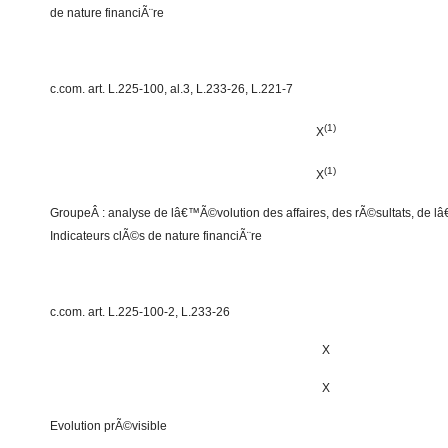
de nature financiÃ¨re
c.com. art. L.225-100, al.3, L.233-26, L.221-7
(1)
X
(1)
X
GroupeÂ : analyse de lâ€™Ã©volution des affaires, des rÃ©sultats, de 
Indicateurs clÃ©s de nature financiÃ¨re
c.com. art. L.225-100-2, L.233-26
X
X
Evolution prÃ©visible