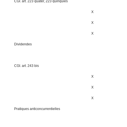
CGI. art. 223 quater, 223 quinquies
X
X
X
Dividendes
CGI. art. 243 bis
X
X
X
Pratiques anticoncurrentielles