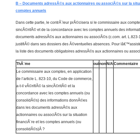
B – Documents adressÃ©s aux actionnaires ou associÃ©s sur la situat
comptes annuels
Dans cette partie, le contrÃ´leur prÃ©cisera si le commissaire aux comp
sincÃ©ritÃ© et de la concordance avec les comptes annuels des informa
documents adressÃ©s aux actionnaires ou associÃ©s (c.com. art. L.823-10)
justifiÃ© dans ses dossiers des Ã©ventuelles absences. Pour lâ€™assister
la liste des documents obligatoires adressÃ©s aux actionnaires ou asso
ThÃ¨me
oui
non
N/A
Commentaire
Le commissaire aux comptes, en application
de l’article L. 823-10, du Code de commerce,
a-t-il vÃ©rifiÃ© la sincÃ©ritÃ© et la
concordance avec les comptes annuels (ou
consolidÃ©s) des informations donnÃ©es
dans les documents adressÃ©s aux
actionnaires ou associÃ©s sur la situation
financiÃ¨re et les comptes annuels (ou
consolidÃ©s)Â ?