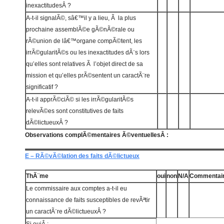
inexactitudesÂ ?
A-t-il signalÃ©, sâ€™il y a lieu, Ã la plus
prochaine assemblÃ©e gÃ©nÃ©rale ou
rÃ©union de lâ€™organe compÃ©tent, les
irrÃ©gularitÃ©s ou les inexactitudes dÃ¨s lors
qu’elles sont relatives Ã l’objet direct de sa
mission et qu’elles prÃ©sentent un caractÃ¨re
significatif ?
A-t-il apprÃ©ciÃ© si les irrÃ©gularitÃ©s
relevÃ©es sont constitutives de faits
dÃ©lictueuxÂ ?
Observations complÃ©mentaires Ã©ventuellesÂ :
E – RÃ©vÃ©lation des faits dÃ©lictueux
ThÃ¨me
oui
non
N/A
Commentai
Le commissaire aux comptes a-t-il eu
connaissance de faits susceptibles de revÃªtir
un caractÃ¨re dÃ©lictueuxÂ ?