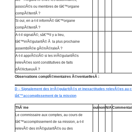
associÃ©s ou membres de lâ€™organe
compÃ©tentÂ ?
Si oui, en a-t-il informÃ© lâ€™organe
compÃ©tentÂ ?
A-t-il signalÃ©, sâ€™il y a lieu,
lâ€™irrÃ©gularitÃ© Ã la plus prochaine
assemblÃ©e gÃ©nÃ©raleÂ ?
A-t-il apprÃ©ciÃ© si les irrÃ©gularitÃ©s
relevÃ©es sont constitutives de faits
dÃ©lictueuxÂ ?
Observations complÃ©mentaires Ã©ventuellesÂ :
D – Signalement des irrÃ©gularitÃ©s et inexactitudes relevÃ©es au 
lâ€™accomplissement de la mission
ThÃ¨me
oui
non
N/A
Commentai
Le commissaire aux comptes, au cours de
lâ€™accomplissement de sa mission, a-t-il
relevÃ© des irrÃ©gularitÃ©s ou des