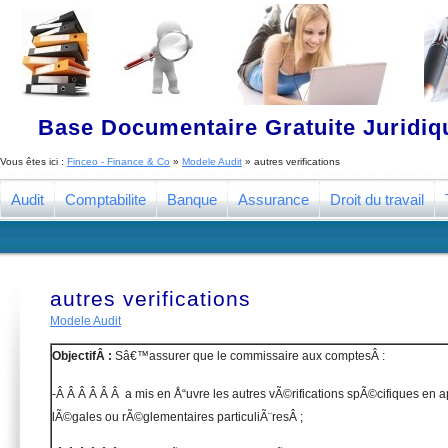
Base Documentaire Gratuite Juridi
Vous êtes ici :
Finceo - Finance & Co
»
Modele Audit
»
autres verifications
Audit
Comptabilite
Banque
Assurance
Droit du travail
autres verifications
Modele Audit
ObjectifÂ :
Sâ€™assurer que le commissaire aux comptesÂ :
-Â Â Â Â Â Â a mis en Å“uvre les autres vÃ©rifications spÃ©cifiques en a
lÃ©gales ou rÃ©glementaires particuliÃ¨resÂ ;