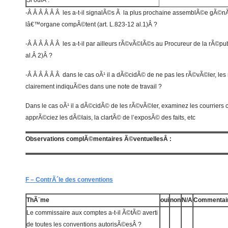
Si ouiÂ :
-Â Â Â Â Â Â les a-t-il signalÃ©s Ã la plus prochaine assemblÃ©e gÃ©
lâ€™organe compÃ©tent (art. L.823-12 al.1)Â ?
-Â Â Â Â Â Â les a-t-il par ailleurs rÃ©vÃ©lÃ©s au Procureur de la rÃ©pu
al.Â 2)Â ?
-Â Â Â Â Â Â dans le cas oÃ¹ il a dÃ©cidÃ© de ne pas les rÃ©vÃ©ler, les 
clairement indiquÃ©es dans une note de travail ?
Dans le cas oÃ¹ il a dÃ©cidÃ© de les rÃ©vÃ©ler, examinez les courriers 
apprÃ©ciez les dÃ©lais, la clartÃ© de l’exposÃ© des faits, etc
Observations complÃ©mentaires Ã©ventuellesÂ :
F – ContrÃ´le des conventions
ThÃ¨me
oui
non
N/A
Commentai
Le commissaire aux comptes a-t-il Ã©tÃ© averti
de toutes les conventions autorisÃ©esÂ ?