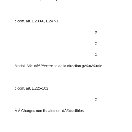
c.com. art. L.233-6, L.247-1
X
X
X
ModalitÃ©s dâ€™exercice de la direction gÃ©nÃ©rale
c.com. art. L.225-102
X
Â Â Charges non fiscalement dÃ©ductibles