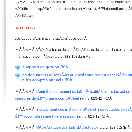
-Â Â Â Â Â Â a effectuÃ© les diligences nÃ©cessaires dans le cadre des 
vÃ©rifications spÃ©cifiques et de mise en Å“uvre dâ€™informations spÃ©
Ã©chÃ©ant.
[adsenseyu1]
Les autres vÃ©rifications spÃ©cifiques sontÂ :
-Â Â Â Â Â Â VÃ©rification de la sincÃ©ritÃ© et de la concordance avec
informations donnÃ©es (art. L. 823-10) dansÂ :
le rapport de gestion (A)Â ;
les documents adressÃ©s aux actionnaires ou associÃ©s sur 
et les comptes annuels (B)Â ;
-Â Â Â Â Â Â
ContrÃ´le du respect de lâ€™Ã©galitÃ© entre les action
membres de lâ€™organe compÃ©tent
(art. L. 823-11) (C)Â ;
-Â Â Â Â Â Â
Signalement des irrÃ©gularitÃ©s et inexactitudes relev
lâ€™accomplissement de la mission
(art. L. 823-12) (D)Â ;
-Â Â Â Â Â Â
RÃ©vÃ©lation des faits dÃ©lictueux
(art. L. 823-12) (E)Â ;