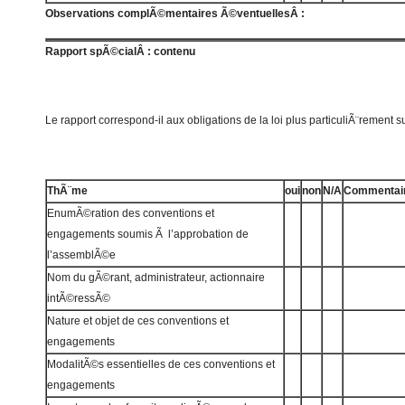
Observations complÃ©mentaires Ã©ventuellesÂ :
Rapport spÃ©cialÂ : contenu
Le rapport correspond-il aux obligations de la loi plus particuliÃ¨rement su
ThÃ¨me
oui
non
N/A
Commentai
EnumÃ©ration des conventions et
engagements soumis Ã l’approbation de
l’assemblÃ©e
Nom du gÃ©rant, administrateur, actionnaire
intÃ©ressÃ©
Nature et objet de ces conventions et
engagements
ModalitÃ©s essentielles de ces conventions et
engagements