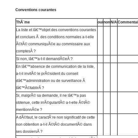
Conventions courantes
ThÃ¨me
oui
non
N/A
Commentai
La liste et lâ€™objet des conventions courantes
et conclues Ã des conditions normales a-t-elle
Ã©tÃ© communiquÃ©e au commissaire aux
comptesÂ ?
Si non, lâ€™a-t-il demandÃ©eÂ ?
En lâ€™absence de communication de la liste,
a-t-il invitÃ© le prÃ©sident du conseil
dâ€™administration ou de surveillance Ã
lâ€™Ã©tablirÂ ?
Si, malgrÃ© sa demande, il ne lâ€™a pas
obtenue, cette irrÃ©gularitÃ© a-t-elle Ã©tÃ©
mentionnÃ©e ?
A dÃ©faut, le caractÃ¨re non significatif de cette
non obtention a-t-il Ã©tÃ© documentÃ© dans
ses dossiersÂ ?