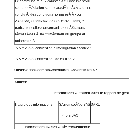
Le commissaire aux comptes a-t-il documentÃ©
son apprÃ©ciation sur le caractÃ¨re Â«Â courant
conclu Ã des conditions normalesÂ Â» ou
Â«Â rÃ©glementÃ©Â Â» des conventions, et en
particulier celles concernant les opÃ©rations
rÃ©alisÃ©es Ã lâ€™intÃ©rieur du groupe et
notammentÂ :
-Â Â Â Â Â Â convention d’intÃ©gration fiscaleÂ ?
-Â Â Â Â Â Â conventions de caution ?
Observations complÃ©mentaires Ã©ventuellesÂ :
Annexe 1
Informations Ã fournir dans le rapport de gest
Nature des informations
SA non cotÃ©e
SAS
SARL
(hors SAS)
Informations liÃ©es Ã lâ€™Ã©conomie