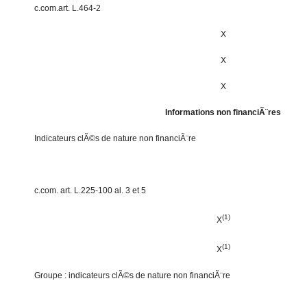
c.com.art. L.464-2
X
X
X
Informations non financiÃ¨res
Indicateurs clÃ©s de nature non financiÃ¨re
c.com. art. L.225-100 al. 3 et 5
(1)
X
(1)
X
Groupe : indicateurs clÃ©s de nature non financiÃ¨re