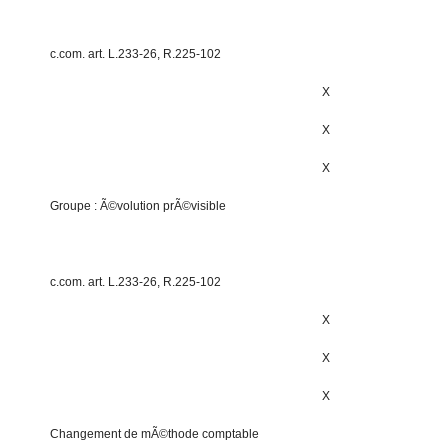
c.com. art. L.233-26, R.225-102
X
X
X
Groupe : Ã©volution prÃ©visible
c.com. art. L.233-26, R.225-102
X
X
X
Changement de mÃ©thode comptable