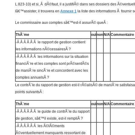
L.823-10) et si, Ã dÃ©faut, il a justifiÃ© dans ses dossiers des Ã©ventue
lâ€™assister, il trouvera en
Annexe 1
la liste des informations Ã fournir 
Le commissaire aux comptes sâ€™est-il assurÃ© queÂ :
ThÃ¨me
oui
non
N/A
Commentaire
-Â Â Â Â Â Â le rapport de gestion contient
les informations nÃ©cessairesÂ ?
-Â Â Â Â Â Â les informations sur la situation
financiÃ¨re et les comptes sont prÃ©sentÃ©s
de maniÃ¨re sincÃ¨re et concordent avec les
comptes annuelsÂ ?
Le contrÃ´le du rapport de gestion est-il rÃ©alisÃ© de maniÃ¨re satisfais
points suivantsÂ :
ThÃ¨me
oui
non
N/A
Commentaire
-Â Â Â Â Â Â le guide de contrÃ´le du rapport
de gestion, sâ€™il existe, est-il rempliÂ ?
-Â Â Â Â Â Â les Ã©lÃ©ments
Ã©ventuellement manquants ressortant de