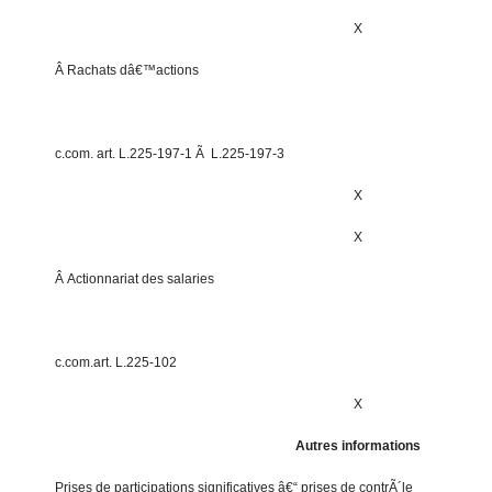
X
Â Rachats dâ€™actions
c.com. art. L.225-197-1 Ã L.225-197-3
X
X
Â Actionnariat des salaries
c.com.art. L.225-102
X
Autres informations
Prises de participations significatives â€“ prises de contrÃ´le