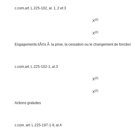
c.com.art. L.225-102, al. 1, 2 et 3
(2)
X
(2)
X
Engagements liÃ©s Ã la prise, la cessation ou le changement de fonctio
c.com.art. L.225-102-1, al.3
(2)
X
(2)
X
Actions gratuites
c.com. art. L.225-197-1-II, al.4