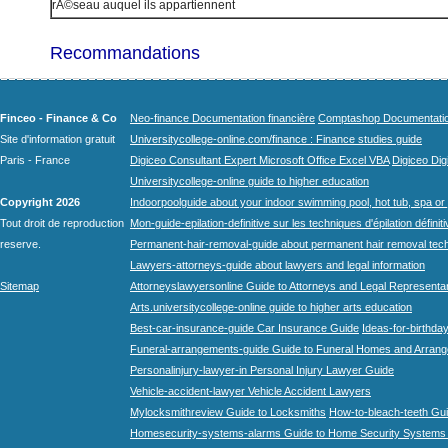
rÃ©seau auquel ils appartiennent
Recommandations
Finceo - Finance & Co
Neo-finance Documentation financière
Comptashop Documentation 
Site d'information gratuit
Universitycollege-online.com/finance : Finance studies guide
Paris - France
Digiceo Consultant Expert Microsoft Office Excel VBA
Digiceo Digi
Universitycollege-online guide to higher education
Copyright 2026
Indoorpoolguide about your indoor swimming pool, hot tub, spa or 
Tout droit de reproduction
Mon-guide-epilation-definitive sur les techniques d'épilation définit
reserve.
Permanent-hair-removal-guide about permanent hair removal tec
Lawyers-attorneys-guide about lawyers and legal information
Sitemap
Attorneyslawyersonline Guide to Attorneys and Legal Representa
Arts.universitycollege-online guide to higher arts education
Best-car-insurance-guide Car Insurance Guide
Ideas-for-birthday
Funeral-arrangements-guide Guide to Funeral Homes and Arran
Personalinjury-lawyer-in Personal Injury Lawyer Guide
Vehicle-accident-lawyer Vehicle Accident Lawyers
Mylocksmithreview Guide to Locksmiths
How-to-bleach-teeth Gui
Homesecurity-systems-alarms Guide to Home Security Systems