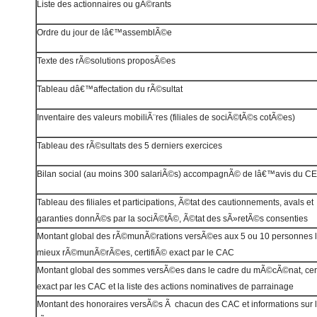
Liste des actionnaires ou gÃ©rants
Ordre du jour de lâ€™assemblÃ©e
Texte des rÃ©solutions proposÃ©es
Tableau dâ€™affectation du rÃ©sultat
Inventaire des valeurs mobiliÃ¨res (filiales de sociÃ©tÃ©s cotÃ©es)
Tableau des rÃ©sultats des 5 derniers exercices
Bilan social (au moins 300 salariÃ©s) accompagnÃ© de lâ€™avis du CE
Tableau des filiales et participations, Ã©tat des cautionnements, avals et
garanties donnÃ©s par la sociÃ©tÃ©, Ã©tat des sÃ»retÃ©s consenties
Montant global des rÃ©munÃ©rations versÃ©es aux 5 ou 10 personnes 
mieux rÃ©munÃ©rÃ©es, certifiÃ© exact par le CAC
Montant global des sommes versÃ©es dans le cadre du mÃ©cÃ©nat, cert
exact par les CAC et la liste des actions nominatives de parrainage
Montant des honoraires versÃ©s Ã chacun des CAC et informations sur 