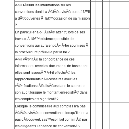
A-t-il rÃ©uni les informations sur les
conventions dont il a Ã©tÃ© avisÃ© ou quâ€™il
a dÃ©couvertes Ã lâ€™occasion de sa mission
?
En particulier a-t-il Ã©tÃ© attentif, lors de ses
travaux Ã lâ€™existence possible de
conventions qui auraient dÃ» Ãªtre soumises Ã
la procÃ©dure prÃ©vue par la loi ?
A-t-il vÃ©rifiÃ© la concordance de ces
informations avec les documents de base dont
elles sont issuesÂ ? A-t-il effectuÃ© les
rapprochements nÃ©cessaires avec les
vÃ©rifications rÃ©alisÃ©es dans le cadre de
son audit lorsque le montant enregistrÃ© dans
les comptes est significatif ?
Lorsque le commissaire aux comptes n’a pas
Ã©tÃ© avisÃ© de convention et lorsqu’il n’en a
pas dÃ©couvert, sâ€™est-il fait confirmÃ© par
les dirigeants l’absence de conventionÂ ?