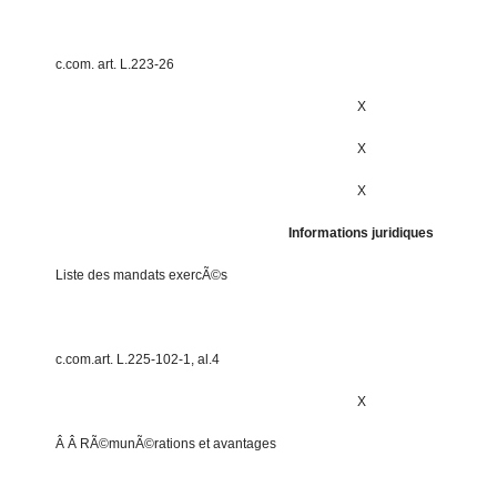
c.com. art. L.223-26
X
X
X
Informations juridiques
Liste des mandats exercÃ©s
c.com.art. L.225-102-1, al.4
X
Â Â RÃ©munÃ©rations et avantages