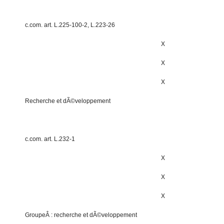
c.com. art. L.225-100-2, L.223-26
X
X
X
Recherche et dÃ©veloppement
c.com. art. L.232-1
X
X
X
GroupeÂ : recherche et dÃ©veloppement