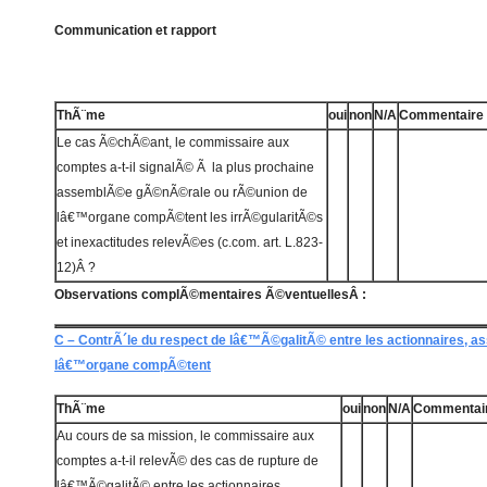
Communication et rapport
ThÃ¨me
oui
non
N/A
Commentaire
Le cas Ã©chÃ©ant, le commissaire aux
comptes a-t-il signalÃ© Ã la plus prochaine
assemblÃ©e gÃ©nÃ©rale ou rÃ©union de
lâ€™organe compÃ©tent les irrÃ©gularitÃ©s
et inexactitudes relevÃ©es (c.com. art. L.823-
12)Â ?
Observations complÃ©mentaires Ã©ventuellesÂ :
C – ContrÃ´le du respect de lâ€™Ã©galitÃ© entre les actionnaires,
lâ€™organe compÃ©tent
ThÃ¨me
oui
non
N/A
Commentai
Au cours de sa mission, le commissaire aux
comptes a-t-il relevÃ© des cas de rupture de
lâ€™Ã©galitÃ© entre les actionnaires,