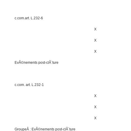
c.com.art. L.232-6
X
X
X
EvÃ©nements post-clÃ´ture
c.com. art. L.232-1
X
X
X
GroupeÂ : EvÃ©nements post-clÃ´ture