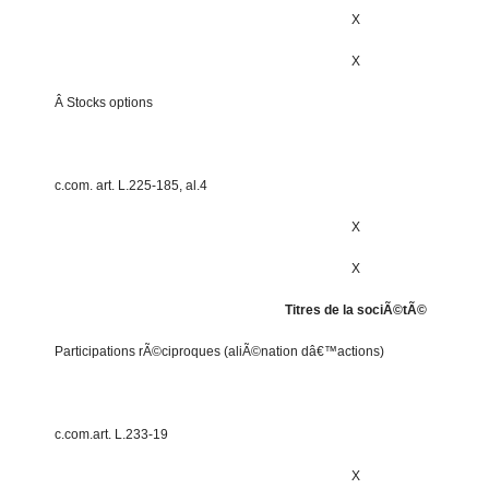
X
X
Â Stocks options
c.com. art. L.225-185, al.4
X
X
Titres de la sociÃ©tÃ©
Participations rÃ©ciproques (aliÃ©nation dâ€™actions)
c.com.art. L.233-19
X