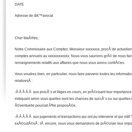
DATE
Adresse de lâ€™avocat
Cher MaÃ®tre,
Notre Commissaire aux Comptes, Monsieur xxxxxxxx, procÃ¨de actuell
comptes annuels au xxxxxxxxxxxx. Nous vous saurions grÃ© de nous fai
renseignements relatifs aux affaires que nous vous avons confiÃ©es.
Vous voudrez bien, en particulier, nous faire parvenir toutes les informat
relativesÂ :
-Â Â Â Â Â aux procÃ¨s et litiges en cours, en prÃ©cisant leur importance 
indiquant selon vous quelles sont les chances de succÃ¨s ou sur quelles
Ã©ventuelle pourrait Ãªtre proposÃ©e,
-Â Â Â Â Â aux jugements et transactions qui ont pu intervenir et qui n
exÃ©cutÃ©sÂ ; lÃ encore, nous vous demandons de prÃ©ciser leur import