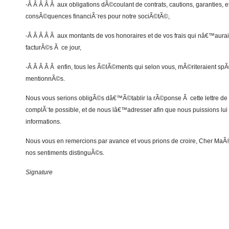
-Â Â Â Â Â aux obligations dÃ©coulant de contrats, cautions, garanties, e
consÃ©quences financiÃ¨res pour notre sociÃ©tÃ©,
-Â Â Â Â Â aux montants de vos honoraires et de vos frais qui nâ€™aur
facturÃ©s Ã ce jour,
-Â Â Â Â Â enfin, tous les Ã©lÃ©ments qui selon vous, mÃ©riteraient s
mentionnÃ©s.
Nous vous serions obligÃ©s dâ€™Ã©tablir la rÃ©ponse Ã cette lettre de 
complÃ¨te possible, et de nous lâ€™adresser afin que nous puissions lu
informations.
Nous vous en remercions par avance et vous prions de croire, Cher MaÃ
nos sentiments distinguÃ©s.
Signature