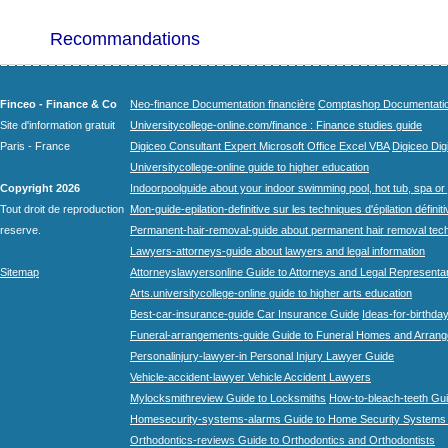
Recommandations
Finceo - Finance & Co
Neo-finance Documentation financière
Comptashop Documentation 
Site d'information gratuit
Universitycollege-online.com/finance : Finance studies guide
Paris - France
Digiceo Consultant Expert Microsoft Office Excel VBA
Digiceo Digi
Universitycollege-online guide to higher education
Copyright 2026
Indoorpoolguide about your indoor swimming pool, hot tub, spa or 
Tout droit de reproduction
Mon-guide-epilation-definitive sur les techniques d'épilation définit
reserve.
Permanent-hair-removal-guide about permanent hair removal tec
Lawyers-attorneys-guide about lawyers and legal information
Sitemap
Attorneyslawyersonline Guide to Attorneys and Legal Representa
Arts.universitycollege-online guide to higher arts education
Best-car-insurance-guide Car Insurance Guide
Ideas-for-birthday
Funeral-arrangements-guide Guide to Funeral Homes and Arran
Personalinjury-lawyer-in Personal Injury Lawyer Guide
Vehicle-accident-lawyer Vehicle Accident Lawyers
Mylocksmithreview Guide to Locksmiths
How-to-bleach-teeth Gui
Homesecurity-systems-alarms Guide to Home Security Systems
Orthodontics-reviews Guide to Orthodontics and Orthodontists