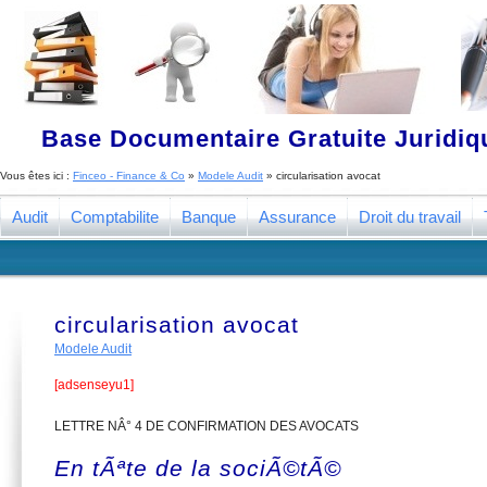
Base Documentaire Gratuite Juridi
Vous êtes ici :
Finceo - Finance & Co
»
Modele Audit
»
circularisation avocat
Audit
Comptabilite
Banque
Assurance
Droit du travail
circularisation avocat
Modele Audit
[adsenseyu1]
LETTRE NÂ° 4 DE CONFIRMATION DES AVOCATS
En tÃªte de la sociÃ©tÃ©