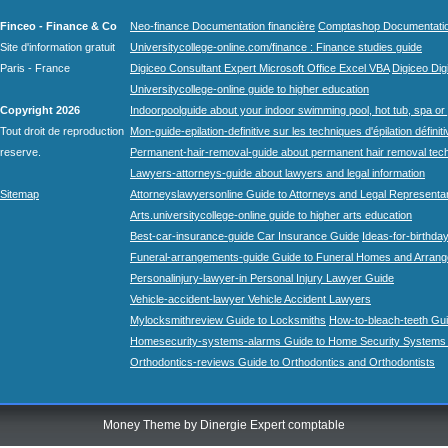
Finceo - Finance & Co
Neo-finance Documentation financière
Comptashop Documentation 
Site d'information gratuit
Universitycollege-online.com/finance : Finance studies guide
Paris - France
Digiceo Consultant Expert Microsoft Office Excel VBA
Digiceo Digi
Universitycollege-online guide to higher education
Copyright 2026
Indoorpoolguide about your indoor swimming pool, hot tub, spa or 
Tout droit de reproduction
Mon-guide-epilation-definitive sur les techniques d'épilation définit
reserve.
Permanent-hair-removal-guide about permanent hair removal tec
Lawyers-attorneys-guide about lawyers and legal information
Sitemap
Attorneyslawyersonline Guide to Attorneys and Legal Representa
Arts.universitycollege-online guide to higher arts education
Best-car-insurance-guide Car Insurance Guide
Ideas-for-birthday
Funeral-arrangements-guide Guide to Funeral Homes and Arran
Personalinjury-lawyer-in Personal Injury Lawyer Guide
Vehicle-accident-lawyer Vehicle Accident Lawyers
Mylocksmithreview Guide to Locksmiths
How-to-bleach-teeth Gui
Homesecurity-systems-alarms Guide to Home Security Systems
Orthodontics-reviews Guide to Orthodontics and Orthodontists
Money Theme by
Dinergie Expert comptable