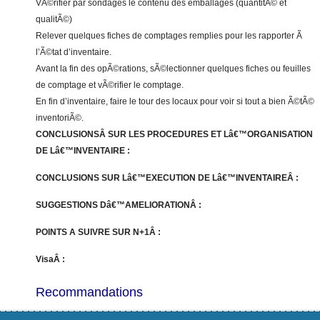
VÃ©rifier par sondages le contenu des emballages (quantitÃ© et
qualitÃ©)
Relever quelques fiches de comptages remplies pour les rapporter Ã
l’Ã©tat d’inventaire.
Avant la fin des opÃ©rations, sÃ©lectionner quelques fiches ou feuilles
de comptage et vÃ©rifier le comptage.
En fin d’inventaire, faire le tour des locaux pour voir si tout a bien Ã©tÃ©
inventoriÃ©.
CONCLUSIONSÂ SUR LES PROCEDURES ET Lâ€™ORGANISATION
DE Lâ€™INVENTAIRE :
CONCLUSIONS SUR Lâ€™EXECUTION DE Lâ€™INVENTAIREÂ :
SUGGESTIONS Dâ€™AMELIORATIONÂ :
POINTS A SUIVRE SUR N+1Â :
VisaÂ :
Recommandations