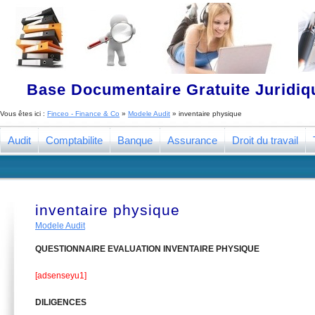
Base Documentaire Gratuite Juridi
Vous êtes ici :
Finceo - Finance & Co
»
Modele Audit
»
inventaire physique
Audit
Comptabilite
Banque
Assurance
Droit du travail
inventaire physique
Modele Audit
QUESTIONNAIRE EVALUATION INVENTAIRE PHYSIQUE
[adsenseyu1]
DILIGENCES