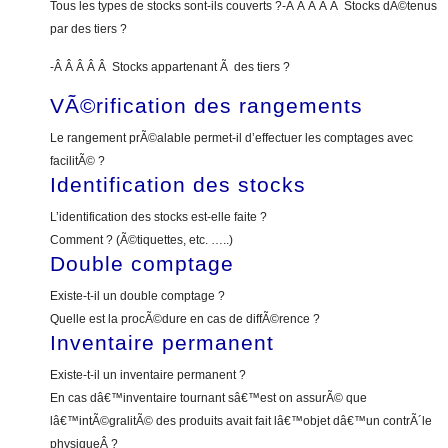
Tous les types de stocks sont-ils couverts ?-Â Â Â Â Â Stocks dÃ©tenus
par des tiers ?
-Â Â Â Â Â Stocks appartenant Ã des tiers ?
VÃ©rification des rangements
Le rangement prÃ©alable permet-il d’effectuer les comptages avec
facilitÃ© ?
Identification des stocks
L’identification des stocks est-elle faite ?
Comment ? (Ã©tiquettes, etc. …..)
Double comptage
Existe-t-il un double comptage ?
Quelle est la procÃ©dure en cas de diffÃ©rence ?
Inventaire permanent
Existe-t-il un inventaire permanent ?
En cas dâ€™inventaire tournant sâ€™est on assurÃ© que
lâ€™intÃ©gralitÃ© des produits avait fait lâ€™objet dâ€™un contrÃ´le
physiqueÂ ?