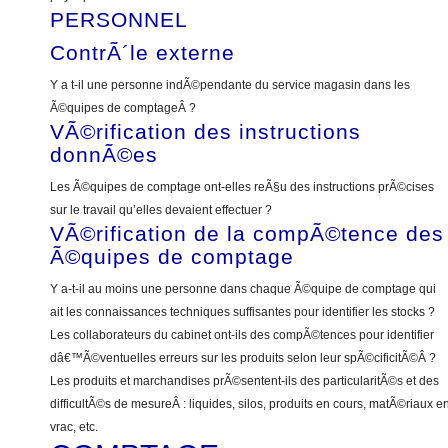
PERSONNEL
ContrÃ´le externe
Y a t-il une personne indÃ©pendante du service magasin dans les
Ã©quipes de comptageÂ ?
VÃ©rification des instructions
donnÃ©es
Les Ã©quipes de comptage ont-elles reÃ§u des instructions prÃ©cises
sur le travail qu’elles devaient effectuer ?
VÃ©rification de la compÃ©tence des
Ã©quipes de comptage
Y a-t-il au moins une personne dans chaque Ã©quipe de comptage qui
ait les connaissances techniques suffisantes pour identifier les stocks ?
Les collaborateurs du cabinet ont-ils des compÃ©tences pour identifier
dâ€™Ã©ventuelles erreurs sur les produits selon leur spÃ©cificitÃ©Â ?
Les produits et marchandises prÃ©sentent-ils des particularitÃ©s et des
difficultÃ©s de mesureÂ : liquides, silos, produits en cours, matÃ©riaux e
vrac, etc.