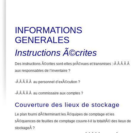
INFORMATIONS
GENERALES
Instructions Ã©crites
Des instructions Ã©crites sont-elles prÃ©vues et transmises :-Â Â Â Â Â
aux responsables de l’inventaire ?
-Â Â Â Â Â au personnel d’exÃ©cution ?
-Â Â Â Â Â au commissaire aux comptes ?
Couverture des lieux de stockage
Le plan fourni dÃ©terminant les Ã©quipes de comptage et les
sÃ©quences de feuilles de comptage couvre-t-il la totalitÃ© des lieux de
stockageÂ ?