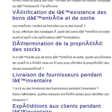
Ã©tÃ© mise en place afin dâ€™Ã©viter les risques de double comptage
ou dâ€™omissionÂ ? la dÃ©crire
VÃ©rification de lâ€™existence des
bons dâ€™entrÃ©e et de sortie
Les entrÃ©es / sorties se font-elles au vu des bonsÂ ?
Si oui, effectuer des sondages Ã partir des bons dâ€™entrÃ©e et sortie
avant et aprÃ¨s les opÃ©rations dâ€™inventaires.
DÃ©termination de la propriÃ©tÃ©
des stocks
Si il nâ€™existe pas de bons dâ€™entrÃ©e et sortie, quelle procÃ©dure
de contrÃ´le a Ã©tÃ© mise en Å“uvre pour vÃ©rifier la propriÃ©tÃ© des
stocks inventoriÃ©sÂ ?
Livraison de fournisseurs pendant
lâ€™inventaire
Y a-t-il eu des livraisons des fournisseurs pendant l’inventaire ?
Dans l’affirmative, quelles mesures ont Ã©tÃ© prises pour identifier ces
livraisons ?
ExpÃ©ditions aux clients pendant
lâ€™inventaire