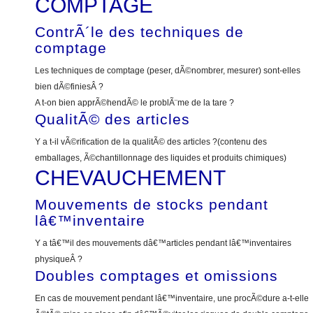
COMPTAGE
ContrÃ´le des techniques de
comptage
Les techniques de comptage (peser, dÃ©nombrer, mesurer) sont-elles
bien dÃ©finiesÂ ?
A t-on bien apprÃ©hendÃ© le problÃ¨me de la tare ?
QualitÃ© des articles
Y a t-il vÃ©rification de la qualitÃ© des articles ?(contenu des
emballages, Ã©chantillonnage des liquides et produits chimiques)
CHEVAUCHEMENT
Mouvements de stocks pendant
lâ€™inventaire
Y a tâ€™il des mouvements dâ€™articles pendant lâ€™inventaires
physiqueÂ ?
Doubles comptages et omissions
En cas de mouvement pendant lâ€™inventaire, une procÃ©dure a-t-elle