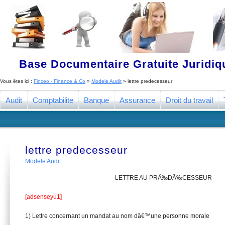
Base Documentaire Gratuite Juridi
Vous êtes ici :
Finceo - Finance & Co
»
Modele Audit
»
lettre predecesseur
Audit
Comptabilite
Banque
Assurance
Droit du travail
lettre predecesseur
Modele Audit
LETTRE AU PRÃ‰DÃ‰CESSEUR
[adsenseyu1]
1) Lettre concernant un mandat au nom dâ€™une personne morale