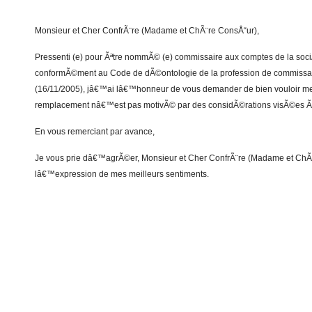
Monsieur et Cher ConfrÃ¨re (Madame et ChÃ¨re ConsÅ“ur),
Pressenti (e) pour Ãªtre nommÃ© (e) commissaire aux comptes de la soci
conformÃ©ment au Code de dÃ©ontologie de la profession de commissa
(16/11/2005), jâ€™ai lâ€™honneur de vous demander de bien vouloir me
remplacement nâ€™est pas motivÃ© par des considÃ©rations visÃ©es Ã 
En vous remerciant par avance,
Je vous prie dâ€™agrÃ©er, Monsieur et Cher ConfrÃ¨re (Madame et ChÃ
lâ€™expression de mes meilleurs sentiments.