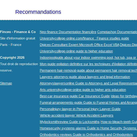
Recommandations
Finceo - Finance & Co
Neo-finance Documentation financière
Comptashop Documentation 
Site d'information gratuit
Universitycollege-online.com/finance : Finance studies guide
Paris - France
Digiceo Consultant Expert Microsoft Office Excel VBA
Digiceo Digi
Universitycollege-online guide to higher education
Copyright 2026
Indoorpoolguide about your indoor swimming pool, hot tub, spa or 
Tout droit de reproduction
Mon-guide-epilation-definitive sur les techniques d'épilation définit
reserve.
Permanent-hair-removal-guide about permanent hair removal tec
Lawyers-attorneys-guide about lawyers and legal information
Sitemap
Attorneyslawyersonline Guide to Attorneys and Legal Representa
Arts.universitycollege-online guide to higher arts education
Best-car-insurance-guide Car Insurance Guide
Ideas-for-birthday
Funeral-arrangements-guide Guide to Funeral Homes and Arran
Personalinjury-lawyer-in Personal Injury Lawyer Guide
Vehicle-accident-lawyer Vehicle Accident Lawyers
Mylocksmithreview Guide to Locksmiths
How-to-bleach-teeth Gui
Homesecurity-systems-alarms Guide to Home Security Systems
Orthodontics-reviews Guide to Orthodontics and Orthodontists