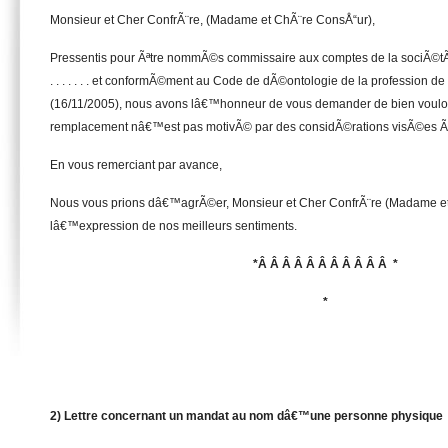
Monsieur et Cher ConfrÃ¨re, (Madame et ChÃ¨re ConsÅ“ur),
Pressentis pour Ãªtre nommÃ©s commissaire aux comptes de la sociÃ©tÃ© . . . . . . .
. . . . . . . et conformÃ©ment au Code de dÃ©ontologie de la profession 
(16/11/2005), nous avons lâ€™honneur de vous demander de bien vouloi
remplacement nâ€™est pas motivÃ© par des considÃ©rations visÃ©es Ã 
En vous remerciant par avance,
Nous vous prions dâ€™agrÃ©er, Monsieur et Cher ConfrÃ¨re (Madame et
lâ€™expression de nos meilleurs sentiments.
*Â Â Â Â Â Â Â Â Â Â Â *
*
2) Lettre concernant un mandat au nom dâ€™une personne physique