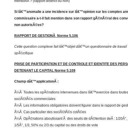
mentionÂ ? (rapport distinct ou non)
Si lâ€™anomalie a une incidence sur lâ€™opinion sur les comptes ann
commissaire a-t-il fait mention dans son rapport gÃ©nÃ©ral des conv
non autorisÃ©es?
RAPPORT DE GESTIONÂ Norme 5.106
Cette question complexe fait lâ€™objet dâ€™un questionnaire de travail
spÃ©cifique
PRISE DE PARTICIPATION ET DE CONTROLE ET IDENTITE DES PER
DETENANT LE CAPITAL Norme 5.109
Champ dâ€™applicationÂ :
Ã¼Â Toutes les opÃ©rations intervenues dans lâ€™exercice dans toutes
sociÃ©tÃ©s commerciales
Ã¼Â Les informations obligatoires doivent figurer dans le rapport de ges
Ã¼Â Cas particulier des sociÃ©tÃ©s cotÃ©es
Ã¼Â OpÃ©rations aboutissant Ã des seuils de dÃ©tention deÂ : 1/20Â°, 
1/5Â°, 1/3, 50% ou 2/3 du capital ou des droits de vote