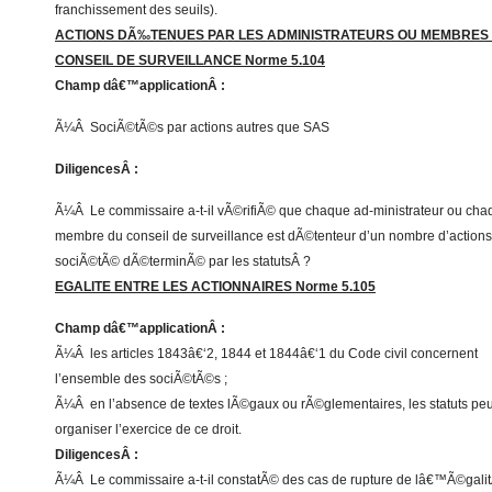
franchissement des seuils).
ACTIONS DÃ‰TENUES PAR LES ADMINISTRATEURS OU MEMBRES
CONSEIL DE SURVEILLANCE Norme 5.104
Champ dâ€™applicationÂ :
Ã¼Â SociÃ©tÃ©s par actions autres que SAS
DiligencesÂ :
Ã¼Â Le commissaire a-t-il vÃ©rifiÃ© que chaque ad-ministrateur ou cha
membre du conseil de surveillance est dÃ©tenteur d’un nombre d’actions
sociÃ©tÃ© dÃ©terminÃ© par les statutsÂ ?
EGALITE ENTRE LES ACTIONNAIRES Norme 5.105
Champ dâ€™applicationÂ :
Ã¼Â les articles 1843â€‘2, 1844 et 1844â€‘1 du Code civil concernent
l’ensemble des sociÃ©tÃ©s ;
Ã¼Â en l’absence de textes lÃ©gaux ou rÃ©glementaires, les statuts pe
organiser l’exercice de ce droit.
DiligencesÂ :
Ã¼Â Le commissaire a-t-il constatÃ© des cas de rupture de lâ€™Ã©gali