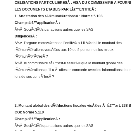
OBLIGATIONS PARTICULIERESÂ : VISA DU COMMISSAIRE A FOURN
LES DOCUMENTS ETABLIS PAR Lâ€™ENTITEÂ :
1. Attestation des rÃ©munÃ©rationsÂ : Norme 5.108
Champ dâ€™applicationÂ :
Ã¼Â SociÃ©tÃ©s par actions autres que les SAS
DiligencesÂ :
Ã¼Â l’organe compÃ©tent de l’entitÃ© a-t-il Ã©tabli le montant des
rÃ©munÃ©rations versÃ©es aux 10 ou 5 personnes les mieux
rÃ©munÃ©rÃ©esÂ ?
Ã¼Â le commissaire sâ€™est-il assurÃ© que le montant global des
rÃ©munÃ©rations qu’il a Ã attester, concorde avec les informations obte
lors de ses contrÃ´lesÂ ?
2. Montant global des dÃ©ductions fiscales visÃ©es Ã lâ€™art. 238 
CGI: Norme 5.110
Champ dâ€™applicationÂ :
Ã¼Â SociÃ©tÃ©s par actions autres que les SAS