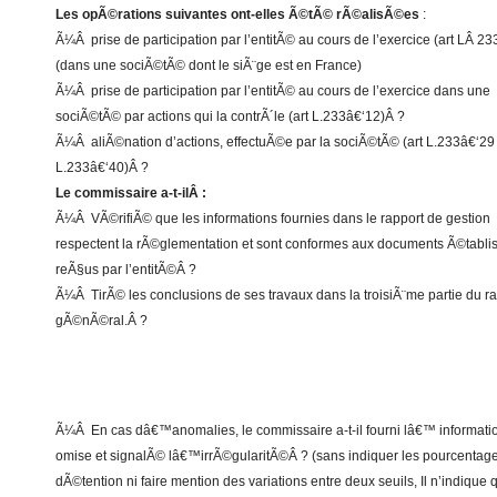
Les opÃ©rations suivantes ont-elles Ã©tÃ© rÃ©alisÃ©es
:
Ã¼Â prise de participation par l’entitÃ© au cours de l’exercice (art LÂ 23
(dans une sociÃ©tÃ© dont le siÃ¨ge est en France)
Ã¼Â prise de participation par l’entitÃ© au cours de l’exercice dans une
sociÃ©tÃ© par actions qui la contrÃ´le (art L.233â€‘12)Â ?
Ã¼Â aliÃ©nation d’actions, effectuÃ©e par la sociÃ©tÃ© (art L.233â€‘29 
L.233â€‘40)Â ?
Le commissaire a-t-ilÂ :
Ã¼Â VÃ©rifiÃ© que les informations fournies dans le rapport de gestion
respectent la rÃ©glementation et sont conformes aux documents Ã©tabli
reÃ§us par l’entitÃ©Â ?
Ã¼Â TirÃ© les conclusions de ses travaux dans la troisiÃ¨me partie du r
gÃ©nÃ©ral.Â ?
Ã¼Â En cas dâ€™anomalies, le commissaire a-t-il fourni lâ€™ informati
omise et signalÃ© lâ€™irrÃ©gularitÃ©Â ? (sans indiquer les pourcentag
dÃ©tention ni faire mention des variations entre deux seuils, Il n’indique 