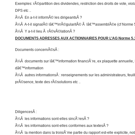
Exemples: rÃ©partition des dividendes, restriction des droits de vote, viol
DPS etc ..
Ã¼Â En a-t-il informÃ© les dirigeantsÂ ?
Ã¼Â A-t-il signalÃ© lâ€™irrÃ©gularitÃ© Ã lâ€™assemblÃ©e (cf Norme 
Ã¼Â Y a-t-il lieu Ã rÃ©vÃ©lationÂ ?
DOCUMENTS ADRESSES AUX ACTIONNAIRES POUR L’AG Norme 5.
Documents concernÃ©sÂ :
Ã¼Â documents sur lâ€™information financiÃ¨re, ex plaquette annuelle, l
dâ€™information
Ã¼Â autres informationsÂ : renseignements sur les administrateurs, feuil
prÃ©sence, texte des rÃ©solutions etc ..
DiligencesÂ :
Ã¼Â les informations sont-elles sincÃ¨resÂ ?
Ã¼Â les informations sont-elles conformes aux textesÂ ?
Ã¼Â la mention dans la troisiÃ¨me partie du rapport est-elle explicite, n