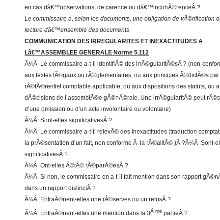
en cas dâ€™observations, de carence ou dâ€™incohÃ©renceÂ ?
Le commissaire a, selon les documents, une obligation de vÃ©rification 
lecture dâ€™ensemble des documents
COMMUNICATION DES IRREGULARITES ET INEXACTITUDES A
Lâ€™ASSEMBLEE GENERALE Norme 5.112
Ã¼Â Le commissaire a-t-il identifiÃ© des irrÃ©gularitÃ©sÂ ? (non-confo
aux textes lÃ©gaux ou rÃ©glementaires, ou aux principes Ã©dictÃ©s par 
rÃ©fÃ©rentiel comptable applicable, ou aux dispositions des statuts, ou 
dÃ©cisions de l’assemblÃ©e gÃ©nÃ©rale. Une irrÃ©gularitÃ© peut rÃ©s
d’une omission ou d’un acte involontaire ou volontaire)
Ã¼Â Sont-elles significativesÂ ?
Ã¼Â Le commissaire a-t-il relevÃ© des inexactitudes (traduction comptab
la prÃ©sentation d’un fait, non conforme Ã la rÃ©alitÃ© )Â ?Ã¼Â Sont-el
significativesÂ ?
Ã¼Â Ont-elles Ã©tÃ© rÃ©parÃ©esÂ ?
Ã¼Â Si non, le commissaire en a-t-il fait mention dans son rapport gÃ©n
dans un rapport distinctÂ ?
Ã¼Â EntraÃ®nent-elles une rÃ©serves ou un refusÂ ?
Ã¨me
Ã¼Â EntraÃ®nent-elles une mention dans la 3
partieÂ ?