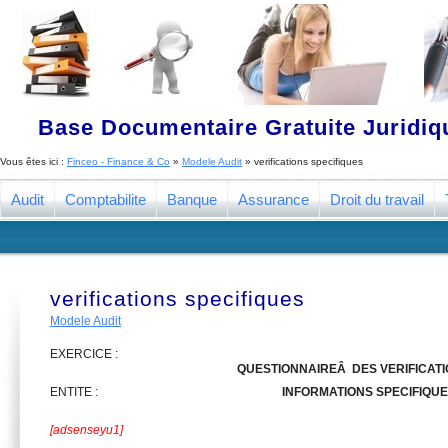
Base Documentaire Gratuite Juridi
Vous êtes ici :
Finceo - Finance & Co
»
Modele Audit
»
verifications specifiques
Audit
Comptabilite
Banque
Assurance
Droit du travail
verifications specifiques
Modele Audit
EXERCICE :
QUESTIONNAIREÂ DES VERIFICAT
ENTITE :
INFORMATIONS SPECIFIQU
[adsenseyu1]