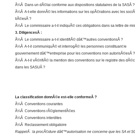
Ã¼Â Dans un dÃ©lai conforme aux dispositions statutaires de la SASÂ ?
Ã¼Â A-t-elle donnÃ© les informations sur les opÃ©rations avec les soc
liÃ©esÂ ?
Ã¼Â Le commissaire a-t-il indiquÃ© ces obligations dans sa lettre de mi
3. DiligencesÂ :
Ã¼Â Le commissaire a-t-il identifiÃ© dâ€™autres conventionsÂ ?
Ã¼Â A-t-il communiquÃ© et interrogÃ© les personnes constituant le
gouvernement dâ€™entreprise pour les conventions non autorisÃ©esÂ ?
Ã¼Â A-t-il vÃ©rifiÃ© la mention des conventions sur le registre des dÃ©c
dans les SASUÂ ?
La classification donnÃ©e est-elle conformeÂ ?
Ã¼Â Conventions courantes
Ã¼Â Conventions rÃ©glementÃ©es
Ã¼Â Conventions interdites
Ã¼Â Reclassement obligatoire
RappelÂ : la procÃ©dure dâ€™autorisation ne concerne que les SA et S