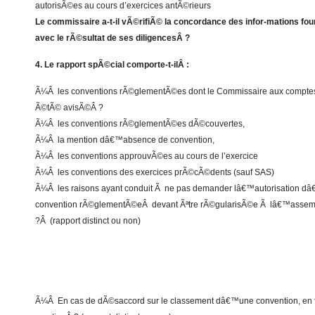
autorisÃ©es au cours d’exercices antÃ©rieurs
Le commissaire a-t-il vÃ©rifiÃ© la concordance des infor-mations fou
avec le rÃ©sultat de ses diligencesÂ ?
4. Le rapport spÃ©cial comporte-t-ilÂ :
Ã¼Â les conventions rÃ©glementÃ©es dont le Commissaire aux compte
Ã©tÃ© avisÃ©Â ?
Ã¼Â les conventions rÃ©glementÃ©es dÃ©couvertes,
Ã¼Â la mention dâ€™absence de convention,
Ã¼Â les conventions approuvÃ©es au cours de l’exercice
Ã¼Â les conventions des exercices prÃ©cÃ©dents (sauf SAS)
Ã¼Â les raisons ayant conduit Ã ne pas demander lâ€™autorisation d
convention rÃ©glementÃ©eÂ devant Ãªtre rÃ©gularisÃ©e Ã lâ€™asse
?Â (rapport distinct ou non)
Ã¼Â En cas de dÃ©saccord sur le classement dâ€™une convention, en fa