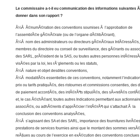
Le commissaire a-t-il eu communication des informations suivantes 
donner dans son rapport ?
Ã¼Â Ã©numÃ©ration des conventions soumises Ã l’approbation de
l’assemblÃ©e gÃ©nÃ©rale (ou de l’organe dÃ©libÃ©rant),
Ã¼Â nom des administrateurs ou directeurs gÃ©nÃ©raux IntÃ©ressÃ©s,
membres du directoire ou conseil de surveillance, des gÃ©rants ou asso
des SARL, prÃ©sident de la SAS, ou toutes autres personnes intÃ©ress
visÃ©es par la loi, les rÃ¨glements ou les statuts,
Ã¼Â nature et objet desdites conventions,
Ã¼Â modalitÃ©s essentielles de ces conventions, notamment l’indicatio
prix ou tarifs pratiquÃ©s, des ristournes et commissions consenties, des 
de paiement accordÃ©s, des intÃ©rÃªts stipulÃ©s, des sÃ»retÃ©s conf
et, le cas Ã©chÃ©ant, toutes autres Indications permettant aux actionnair
associÃ©s, ou adhÃ©rents d’apprÃ©cier l’intÃ©rÃªt qui s’attachait Ã la
conclusion des conventions analysÃ©es,
Ã¼Â s’agissant des SA et des SARL, importance des fournitures livrÃ©e
prestations de services fournies ainsi que le montant des sommes versÃ
reÃ§ues au cours de l’exercice en exÃ©cution des conventions conclues 