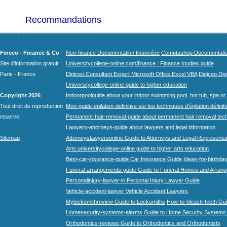
Recommandations
Finceo - Finance & Co
Neo-finance Documentation financière
Comptashop Documentation 
Site d'information gratuit
Universitycollege-online.com/finance : Finance studies guide
Paris - France
Digiceo Consultant Expert Microsoft Office Excel VBA
Digiceo Digi
Universitycollege-online guide to higher education
Copyright 2026
Indoorpoolguide about your indoor swimming pool, hot tub, spa or 
Tout droit de reproduction
Mon-guide-epilation-definitive sur les techniques d'épilation définit
reserve.
Permanent-hair-removal-guide about permanent hair removal tec
Lawyers-attorneys-guide about lawyers and legal information
Sitemap
Attorneyslawyersonline Guide to Attorneys and Legal Representa
Arts.universitycollege-online guide to higher arts education
Best-car-insurance-guide Car Insurance Guide
Ideas-for-birthday
Funeral-arrangements-guide Guide to Funeral Homes and Arran
Personalinjury-lawyer-in Personal Injury Lawyer Guide
Vehicle-accident-lawyer Vehicle Accident Lawyers
Mylocksmithreview Guide to Locksmiths
How-to-bleach-teeth Gui
Homesecurity-systems-alarms Guide to Home Security Systems
Orthodontics-reviews Guide to Orthodontics and Orthodontists