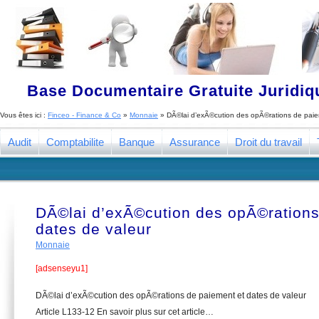
Base Documentaire Gratuite Juridi
Vous êtes ici :
Finceo - Finance & Co
»
Monnaie
»
DÃ©lai d’exÃ©cution des opÃ©rations de paie
Audit
Comptabilite
Banque
Assurance
Droit du travail
DÃ©lai d’exÃ©cution des opÃ©rations
dates de valeur
Monnaie
[adsenseyu1]
DÃ©lai d’exÃ©cution des opÃ©rations de paiement et dates de valeur
Article L133-12 En savoir plus sur cet article…