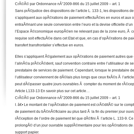
CrÃ©Ã© par Ordonnance nÂ°2009-866 du 15 juillet 2009 – art. 1
Sans prÃ©judice des dispositions de l’article L. 133-1, les dispositions d
s’appliquent aux opÃ©rations de paiement effectuÃ©es en euros et aux 
entraÃ®nant une seule conversion entre l’euro et la devise officielle d’un 
l’Espace Ã©conomique europÃ©en ne relevant pas de la zone euro, Ã co
requise soit effectuÃ©e dans cet Etat et que, en cas d’opÃ©rations de paie
transfert transfrontalier s’effectue en euros.
Elles s’appliquent Ã©galement aux opÃ©rations de paiement autres qu
l’alinÃ©a prÃ©cÃ©dent, sauf convention contraire entre l’utilisateur de s
prestataire de services de paiement. Cependant, lorsque le prestataire d
l’utilisateur conviennent de dÃ©lais plus longs que ceux fixÃ©s Ã l’articl
peut dÃ©passer quatre jours ouvrables Ã compter du moment de rÃ©cept
Article L133-13 En savoir plus sur cet article…
CrÃ©Ã© par Ordonnance nÂ°2009-866 du 15 juillet 2009 – art. 1
I. â€• Le montant de l’opÃ©ration de paiement est crÃ©ditÃ© sur le compt
de paiement du bÃ©nÃ©ficiaire au plus tard Ã la fin du premier jour ouv
rÃ©ception de l’ordre de paiement tel que dÃ©fini Ã l’article L. 133-9. Ce
prolongÃ© d’un jour ouvrable supplÃ©mentaire pour les opÃ©rations d
support papier.