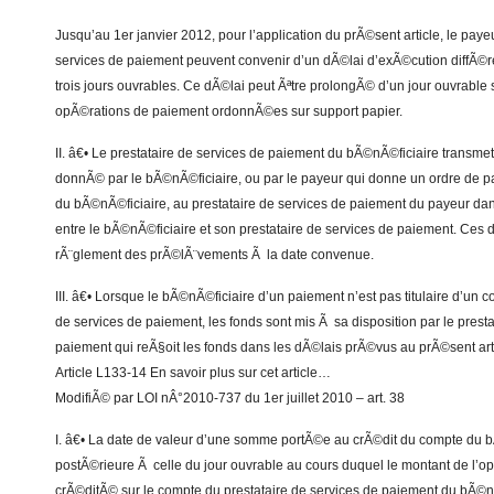
Jusqu’au 1er janvier 2012, pour l’application du prÃ©sent article, le payeu
services de paiement peuvent convenir d’un dÃ©lai d’exÃ©cution diffÃ©
trois jours ouvrables. Ce dÃ©lai peut Ãªtre prolongÃ© d’un jour ouvrabl
opÃ©rations de paiement ordonnÃ©es sur support papier.
II. â€• Le prestataire de services de paiement du bÃ©nÃ©ficiaire transme
donnÃ© par le bÃ©nÃ©ficiaire, ou par le payeur qui donne un ordre de p
du bÃ©nÃ©ficiaire, au prestataire de services de paiement du payeur da
entre le bÃ©nÃ©ficiaire et son prestataire de services de paiement. Ces 
rÃ¨glement des prÃ©lÃ¨vements Ã la date convenue.
III. â€• Lorsque le bÃ©nÃ©ficiaire d’un paiement n’est pas titulaire d’un 
de services de paiement, les fonds sont mis Ã sa disposition par le presta
paiement qui reÃ§oit les fonds dans les dÃ©lais prÃ©vus au prÃ©sent arti
Article L133-14 En savoir plus sur cet article…
ModifiÃ© par LOI nÂ°2010-737 du 1er juillet 2010 – art. 38
I. â€• La date de valeur d’une somme portÃ©e au crÃ©dit du compte du b
postÃ©rieure Ã celle du jour ouvrable au cours duquel le montant de l’o
crÃ©ditÃ© sur le compte du prestataire de services de paiement du bÃ©nÃ