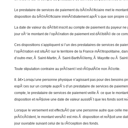
Le prestataire de services de paiement du bÃ©nÃ©ficiaire met le montan
disposition du bÃ©nÃ©ficiaire immÃ©diatement aprÃ¨s que son propre 
La date de valeur du dÃ©bit inscrit au compte de paiement du payeur ne 
jour oÃ¹ le montant de l’opÃ©ration de paiement est dÃ©bitÃ© de ce com
Ces dispositions s’appliquent si l’un des prestataires de services de pa
l’opÃ©ration est situÃ© sur le territoire de la France mÃ©tropolitaine, d
d’outre-mer, Ã Saint-Martin, Ã Saint-BarthÃ©lemy, Ã Mayotte ou Ã Saint
Toute stipulation contraire au prÃ©sent I est rÃ©putÃ©e non Ã©crite.
II. â€• Lorsqu’une personne physique n’agissant pas pour des besoins pr
espÃ¨ces sur un compte auprÃ¨s d’un prestataire de services de paiement
compte, le prestataire de services de paiement veille Ã ce que le montan
disposition et reÃ§oive une date de valeur aussitÃ´t que les fonds sont r
Lorsque le versement est effectuÃ© par une personne autre que celle m
prÃ©cÃ©dent, le montant versÃ© est mis Ã disposition et reÃ§oit une date
jour ouvrable suivant celui de la rÃ©ception des fonds.