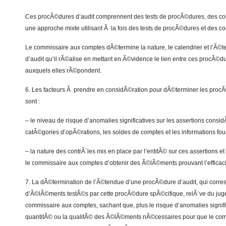
Ces procÃ©dures d’audit comprennent des tests de procÃ©dures, des con
une approche mixte utilisant Ã la fois des tests de procÃ©dures et des c
Le commissaire aux comptes dÃ©termine la nature, le calendrier et l’Ã
d’audit qu’il rÃ©alise en mettant en Ã©vidence le lien entre ces procÃ©dur
auxquels elles rÃ©pondent.
6. Les facteurs Ã prendre en considÃ©ration pour dÃ©terminer les proc
sont :
– le niveau de risque d’anomalies significatives sur les assertions cons
catÃ©gories d’opÃ©rations, les soldes de comptes et les informations fou
– la nature des contrÃ´les mis en place par l’entitÃ© sur ces assertions et
le commissaire aux comptes d’obtenir des Ã©lÃ©ments prouvant l’efficaci
7. La dÃ©termination de l’Ã©tendue d’une procÃ©dure d’audit, qui corr
d’Ã©lÃ©ments testÃ©s par cette procÃ©dure spÃ©cifique, relÃ¨ve du jug
commissaire aux comptes, sachant que, plus le risque d’anomalies signifi
quantitÃ© ou la qualitÃ© des Ã©lÃ©ments nÃ©cessaires pour que le co