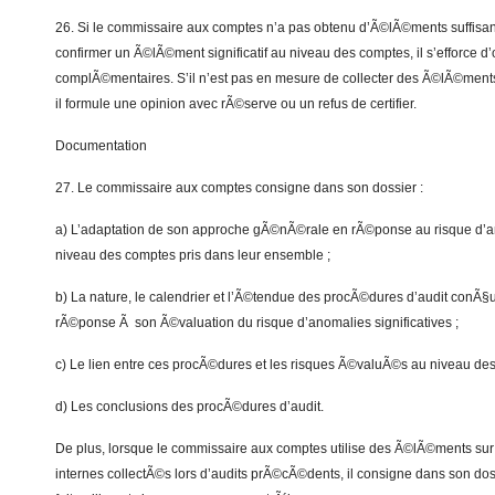
26. Si le commissaire aux comptes n’a pas obtenu d’Ã©lÃ©ments suffisan
confirmer un Ã©lÃ©ment significatif au niveau des comptes, il s’efforce 
complÃ©mentaires. S’il n’est pas en mesure de collecter des Ã©lÃ©ments
il formule une opinion avec rÃ©serve ou un refus de certifier.
Documentation
27. Le commissaire aux comptes consigne dans son dossier :
a) L’adaptation de son approche gÃ©nÃ©rale en rÃ©ponse au risque d’an
niveau des comptes pris dans leur ensemble ;
b) La nature, le calendrier et l’Ã©tendue des procÃ©dures d’audit conÃ§
rÃ©ponse Ã son Ã©valuation du risque d’anomalies significatives ;
c) Le lien entre ces procÃ©dures et les risques Ã©valuÃ©s au niveau des 
d) Les conclusions des procÃ©dures d’audit.
De plus, lorsque le commissaire aux comptes utilise des Ã©lÃ©ments sur l
internes collectÃ©s lors d’audits prÃ©cÃ©dents, il consigne dans son dos