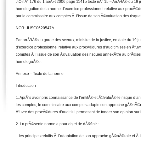
J.O nÂ° 176 du 1 aoÃ»t 2006 page 11415 texte nÂ° 15 – ArrÃªtÃ© du 19 ju
homologation de la norme d’exercice professionnel relative aux procÃ©d
par le commissaire aux comptes Ã l’issue de son Ã©valuation des risque
NOR: JUSC0620547A
Par arrÃªtÃ© du garde des sceaux, ministre de la justice, en date du 19 ju
d’exercice professionnel relative aux procÃ©dures d’audit mises en Å“uv
comptes Ã l’issue de son Ã©valuation des risques annexÃ©e au prÃ©sen
homologuÃ©e.
Annexe – Texte de la norme
Introduction
1. AprÃ¨s avoir pris connaissance de l’entitÃ© et Ã©valuÃ© le risque d’an
les comptes, le commissaire aux comptes adapte son approche gÃ©nÃ©ra
Å“uvre des procÃ©dures d’audit lui permettant de fonder son opinion sur 
2. La prÃ©sente norme a pour objet de dÃ©finir :
– les principes relatifs Ã l’adaptation de son approche gÃ©nÃ©rale et Ã