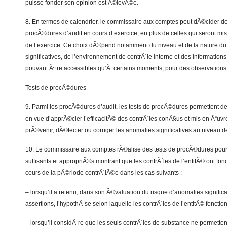
puisse fonder son opinion est Ã©levÃ©e.
8. En termes de calendrier, le commissaire aux comptes peut dÃ©cider d
procÃ©dures d’audit en cours d’exercice, en plus de celles qui seront mis
de l’exercice. Ce choix dÃ©pend notamment du niveau et de la nature du
significatives, de l’environnement de contrÃ´le interne et des information
pouvant Ãªtre accessibles qu’Ã certains moments, pour des observation
Tests de procÃ©dures
9. Parmi les procÃ©dures d’audit, les tests de procÃ©dures permettent 
en vue d’apprÃ©cier l’efficacitÃ© des contrÃ´les conÃ§us et mis en Å“uvre
prÃ©venir, dÃ©tecter ou corriger les anomalies significatives au niveau d
10. Le commissaire aux comptes rÃ©alise des tests de procÃ©dures pou
suffisants et appropriÃ©s montrant que les contrÃ´les de l’entitÃ© ont fo
cours de la pÃ©riode contrÃ´lÃ©e dans les cas suivants :
– lorsqu’il a retenu, dans son Ã©valuation du risque d’anomalies signific
assertions, l’hypothÃ¨se selon laquelle les contrÃ´les de l’entitÃ© fonctio
– lorsqu’il considÃ¨re que les seuls contrÃ´les de substance ne permetten