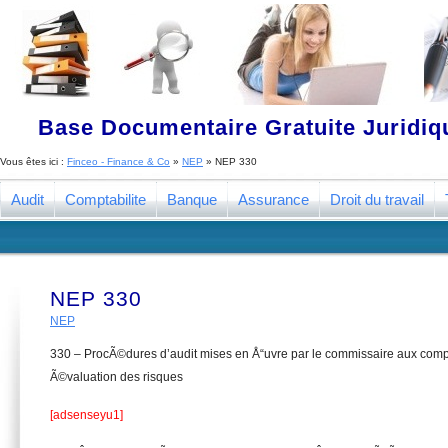
Base Documentaire Gratuite Juridi
Vous êtes ici :
Finceo - Finance & Co
»
NEP
»
NEP 330
Audit
Comptabilite
Banque
Assurance
Droit du travail
NEP 330
NEP
330 – ProcÃ©dures d’audit mises en Å“uvre par le commissaire aux comp
Ã©valuation des risques
[adsenseyu1]