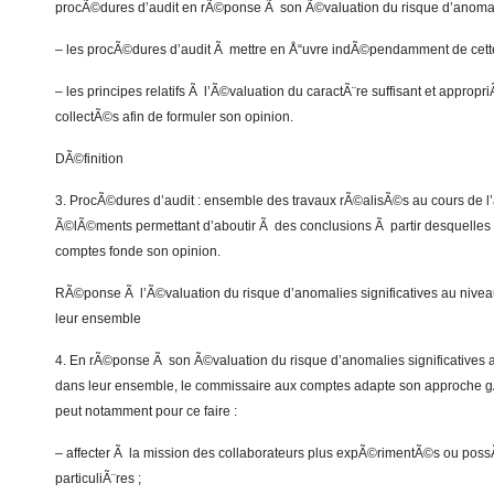
procÃ©dures d’audit en rÃ©ponse Ã son Ã©valuation du risque d’anomalie
– les procÃ©dures d’audit Ã mettre en Å“uvre indÃ©pendamment de cett
– les principes relatifs Ã l’Ã©valuation du caractÃ¨re suffisant et appro
collectÃ©s afin de formuler son opinion.
DÃ©finition
3. ProcÃ©dures d’audit : ensemble des travaux rÃ©alisÃ©s au cours de l’au
Ã©lÃ©ments permettant d’aboutir Ã des conclusions Ã partir desquelles
comptes fonde son opinion.
RÃ©ponse Ã l’Ã©valuation du risque d’anomalies significatives au nive
leur ensemble
4. En rÃ©ponse Ã son Ã©valuation du risque d’anomalies significatives 
dans leur ensemble, le commissaire aux comptes adapte son approche gÃ
peut notamment pour ce faire :
– affecter Ã la mission des collaborateurs plus expÃ©rimentÃ©s ou p
particuliÃ¨res ;