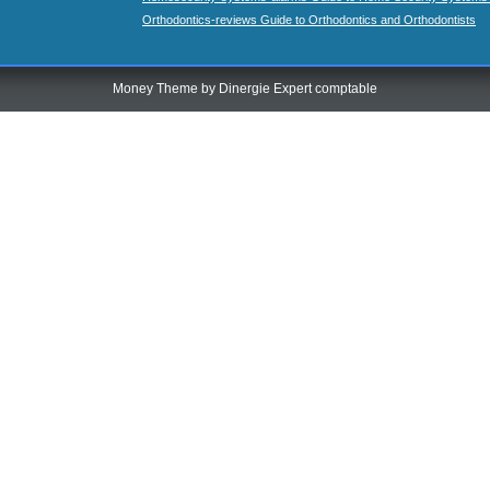
Orthodontics-reviews Guide to Orthodontics and Orthodontists
Money Theme by
Dinergie Expert comptable