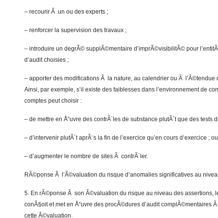
– recourir Ã un ou des experts ;
– renforcer la supervision des travaux ;
– introduire un degrÃ© supplÃ©mentaire d’imprÃ©visibilitÃ© pour l’enti
d’audit choisies ;
– apporter des modifications Ã la nature, au calendrier ou Ã l’Ã©tendue
Ainsi, par exemple, s’il existe des faiblesses dans l’environnement de co
comptes peut choisir :
– de mettre en Å“uvre des contrÃ´les de substance plutÃ´t que des tests 
– d’intervenir plutÃ´t aprÃ¨s la fin de l’exercice qu’en cours d’exercice ; ou
– d’augmenter le nombre de sites Ã contrÃ´ler.
RÃ©ponse Ã l’Ã©valuation du risque d’anomalies significatives au nivea
5. En rÃ©ponse Ã son Ã©valuation du risque au niveau des assertions, 
conÃ§oit et met en Å“uvre des procÃ©dures d’audit complÃ©mentaires Ã
cette Ã©valuation.