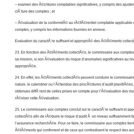
– examen des Ã©critures comptables significatives, y compris des ajustem
clÃ´ture des comptes ; et
– Ã©valuation de la conformitÃ© au rÃ©fÃ©rentiel comptable applicable 
comptes, y compris les informations fournies en annexe.
Evaluation du caractÃ¨re suffisant et appropriÃ© des Ã©lÃ©ments collec
23. En fonction des Ã©lÃ©ments collectÃ©s, le commissaire aux comptes
sa mission, si son Ã©valuation du risque d’anomalies significatives au ni
appropriÃ©e.
24. En effet, les Ã©lÃ©ments collectÃ©s peuvent conduire le commissair
nature, le calendrier ou l’Ã©tendue des procÃ©dures d’audit planifiÃ©es,
obtenues diffÃ¨rent de celles prises en compte pour l’Ã©valuation des ri
rÃ©viser cette Ã©valuation.
25. Le commissaire aux comptes conclut sur le caractÃ¨re suffisant et 
collectÃ©s afin de rÃ©duire le risque d’audit Ã un niveau suffisamment fa
l’assurance recherchÃ©e. Pour ce faire, le commissaire aux comptes tient
Ã©lÃ©ments qui confirment et de ceux qui contredisent le respect des ass