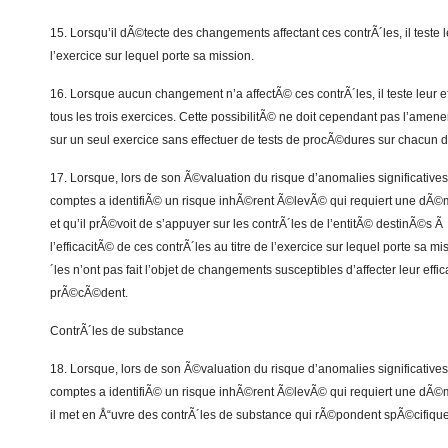
15. Lorsqu’il dÃ©tecte des changements affectant ces contrÃ´les, il teste le
l’exercice sur lequel porte sa mission.
16. Lorsque aucun changement n’a affectÃ© ces contrÃ´les, il teste leur e
tous les trois exercices. Cette possibilitÃ© ne doit cependant pas l’amener
sur un seul exercice sans effectuer de tests de procÃ©dures sur chacun d
17. Lorsque, lors de son Ã©valuation du risque d’anomalies significative
comptes a identifiÃ© un risque inhÃ©rent Ã©levÃ© qui requiert une dÃ©ma
et qu’il prÃ©voit de s’appuyer sur les contrÃ´les de l’entitÃ© destinÃ©s Ã 
l’efficacitÃ© de ces contrÃ´les au titre de l’exercice sur lequel porte sa m
´les n’ont pas fait l’objet de changements susceptibles d’affecter leur effi
prÃ©cÃ©dent.
ContrÃ´les de substance
18. Lorsque, lors de son Ã©valuation du risque d’anomalies significative
comptes a identifiÃ© un risque inhÃ©rent Ã©levÃ© qui requiert une dÃ©ma
il met en Å“uvre des contrÃ´les de substance qui rÃ©pondent spÃ©cifiqu