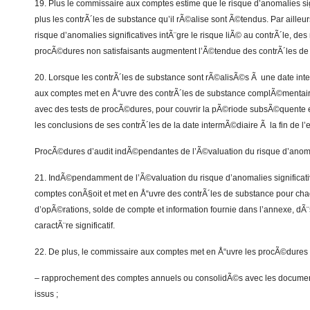
19. Plus le commissaire aux comptes estime que le risque d’anomalies si
plus les contrÃ´les de substance qu’il rÃ©alise sont Ã©tendus. Par aille
risque d’anomalies significatives intÃ¨gre le risque liÃ© au contrÃ´le, des
procÃ©dures non satisfaisants augmentent l’Ã©tendue des contrÃ´les d
20. Lorsque les contrÃ´les de substance sont rÃ©alisÃ©s Ã une date int
aux comptes met en Å“uvre des contrÃ´les de substance complÃ©mentair
avec des tests de procÃ©dures, pour couvrir la pÃ©riode subsÃ©quente e
les conclusions de ses contrÃ´les de la date intermÃ©diaire Ã la fin de l’
ProcÃ©dures d’audit indÃ©pendantes de l’Ã©valuation du risque d’anomal
21. IndÃ©pendamment de l’Ã©valuation du risque d’anomalies significati
comptes conÃ§oit et met en Å“uvre des contrÃ´les de substance pour ch
d’opÃ©rations, solde de compte et information fournie dans l’annexe, dÃ¨s
caractÃ¨re significatif.
22. De plus, le commissaire aux comptes met en Å“uvre les procÃ©dures d
– rapprochement des comptes annuels ou consolidÃ©s avec les document
issus ;