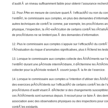
d’audit Ã un niveau suffisamment faible pour obtenir l’assurance recher
11. Pour Ãªtre en mesure de conclure quant Ã l’efficacitÃ© ou non du con
l’entitÃ©, le commissaire aux comptes, en plus des demandes d’informatio
autres techniques de contrÃ´le comme, par exemple, les procÃ©dures ana
physique, l’inspection, la rÃ©-exÃ©cution de certains contrÃ´les rÃ©alisÃ©
de procÃ©dures ne se limitent pas Ã des demandes d’information.
12. Plus le commissaire aux comptes s’appuie sur l’efficacitÃ© du contrÃ´
l’Ã©valuation du risque d’anomalies significatives, plus il Ã©tend les tes
13. Lorsque le commissaire aux comptes collecte des Ã©lÃ©ments sur l’ef
l’entitÃ© durant une pÃ©riode intermÃ©diaire, il dÃ©termine les Ã©lÃ
collecter pour la pÃ©riode restant Ã couvrir jusqu’Ã la fin de l’exercice.
14. Lorsque le commissaire aux comptes a l’intention d’utiliser des Ã©l
des exercices prÃ©cÃ©dents sur l’efficacitÃ© de certains contrÃ´les de l’e
procÃ©dures d’audit visant Ã dÃ©tecter si des changements susceptibles 
ces Ã©lÃ©ments sont survenus depuis. Il recourt pour ce faire Ã des de
association avec des observations physiques ou des inspections pour co
contrÃ´les existants.