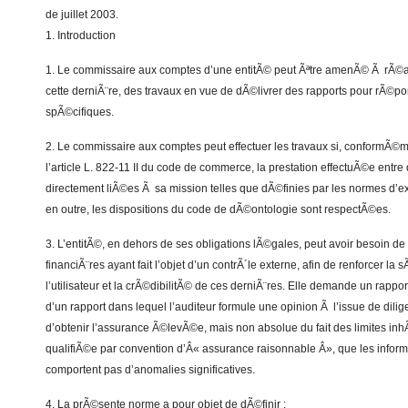
de juillet 2003.
1. Introduction
1. Le commissaire aux comptes d’une entitÃ© peut Ãªtre amenÃ© Ã rÃ©a
cette derniÃ¨re, des travaux en vue de dÃ©livrer des rapports pour rÃ©
spÃ©cifiques.
2. Le commissaire aux comptes peut effectuer les travaux si, conformÃ©m
l’article L. 822-11 II du code de commerce, la prestation effectuÃ©e entre
directement liÃ©es Ã sa mission telles que dÃ©finies par les normes d’exe
en outre, les dispositions du code de dÃ©ontologie sont respectÃ©es.
3. L’entitÃ©, en dehors de ses obligations lÃ©gales, peut avoir besoin de
financiÃ¨res ayant fait l’objet d’un contrÃ´le externe, afin de renforcer la
l’utilisateur et la crÃ©dibilitÃ© de ces derniÃ¨res. Elle demande un rappor
d’un rapport dans lequel l’auditeur formule une opinion Ã l’issue de dilig
d’obtenir l’assurance Ã©levÃ©e, mais non absolue du fait des limites inh
qualifiÃ©e par convention d’Â« assurance raisonnable Â», que les inform
comportent pas d’anomalies significatives.
4. La prÃ©sente norme a pour objet de dÃ©finir :