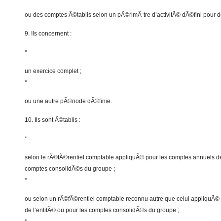
ou des comptes Ã©tablis selon un pÃ©rimÃ¨tre d’activitÃ© dÃ©fini pour 
9. Ils concernent :
*
un exercice complet ;
*
ou une autre pÃ©riode dÃ©finie.
10. Ils sont Ã©tablis :
*
selon le rÃ©fÃ©rentiel comptable appliquÃ© pour les comptes annuels de 
comptes consolidÃ©s du groupe ;
*
ou selon un rÃ©fÃ©rentiel comptable reconnu autre que celui appliquÃ©
de l’entitÃ© ou pour les comptes consolidÃ©s du groupe ;