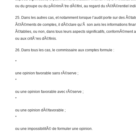
ou du groupe ou du pÃ©rimÃ¨tre dÃ©fini, au regard du rÃ©fÃ©rentiel ind
25. Dans les autres cas, et notamment lorsque l’audit porte sur des Ã©ta
Ã©lÃ©ments de comptes, il dÃ©clare qu’Ã son avis les informations fina
Ã©tablies, ou non, dans tous leurs aspects significatifs, conformÃ©ment
ou aux critÃ¨res dÃ©finis.
26. Dans tous les cas, le commissaire aux comptes formule :
*
une opinion favorable sans rÃ©serve ;
*
ou une opinion favorable avec rÃ©serve ;
*
ou une opinion dÃ©favorable ;
*
ou une impossibilitÃ© de formuler une opinion.