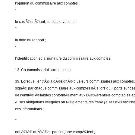
l’opinion du commissaire aux comptes ;
*
le cas Ã©chÃ©ant, ses observations ;
*
la date du rapport ;
*
l’identification et la signature du commissaire aux comptes.
13. Co-commissariat aux comptes
39. Lorsque l’entitÃ© a dÃ©signÃ© plusieurs commissaires aux comptes, l
signÃ© par chaque commissaire aux comptes dÃ¨s lors qu’il porte sur des
de l’entitÃ© Ã©tablies conformÃ©ment aux rÃ©fÃ©rentiels comptables 
Ã ses obligations lÃ©gales ou rÃ©glementaires franÃ§aises d’Ã©tabliss
ces informations :
*
ont Ã©tÃ© arrÃªtÃ©es par l’organe compÃ©tent ;