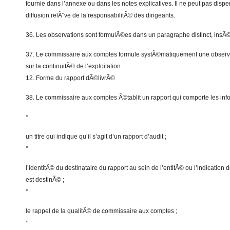
fournie dans l’annexe ou dans les notes explicatives. Il ne peut pas dispe
diffusion relÃ¨ve de la responsabilitÃ© des dirigeants.
36. Les observations sont formulÃ©es dans un paragraphe distinct, insÃ©
37. Le commissaire aux comptes formule systÃ©matiquement une observat
sur la continuitÃ© de l’exploitation.
12. Forme du rapport dÃ©livrÃ©
38. Le commissaire aux comptes Ã©tablit un rapport qui comporte les info
*
un titre qui indique qu’il s’agit d’un rapport d’audit ;
*
l’identitÃ© du destinataire du rapport au sein de l’entitÃ© ou l’indication 
est destinÃ© ;
*
le rappel de la qualitÃ© de commissaire aux comptes ;
*