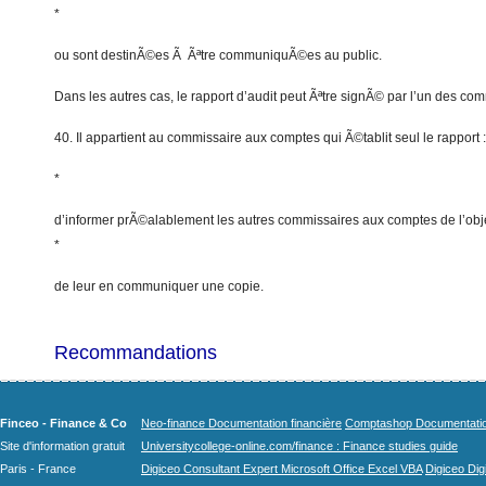
*
ou sont destinÃ©es Ã Ãªtre communiquÃ©es au public.
Dans les autres cas, le rapport d’audit peut Ãªtre signÃ© par l’un des c
40. Il appartient au commissaire aux comptes qui Ã©tablit seul le rapport :
*
d’informer prÃ©alablement les autres commissaires aux comptes de l’objet
*
de leur en communiquer une copie.
Recommandations
Finceo - Finance & Co
Neo-finance Documentation financière
Comptashop Documentation 
Site d'information gratuit
Universitycollege-online.com/finance : Finance studies guide
Paris - France
Digiceo Consultant Expert Microsoft Office Excel VBA
Digiceo Digi