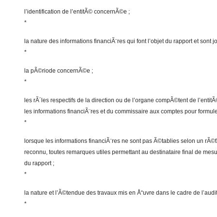
l’identification de l’entitÃ© concernÃ©e ;
*
la nature des informations financiÃ¨res qui font l’objet du rapport et sont j
*
la pÃ©riode concernÃ©e ;
*
les rÃ´les respectifs de la direction ou de l’organe compÃ©tent de l’enti
les informations financiÃ¨res et du commissaire aux comptes pour formuler
*
lorsque les informations financiÃ¨res ne sont pas Ã©tablies selon un rÃ©
reconnu, toutes remarques utiles permettant au destinataire final de mesur
du rapport ;
*
la nature et l’Ã©tendue des travaux mis en Å“uvre dans le cadre de l’audit
*