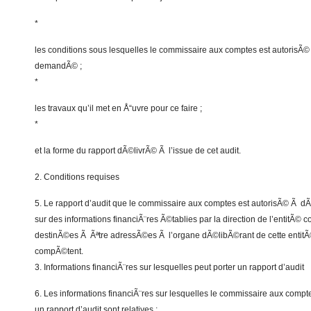
*
les conditions sous lesquelles le commissaire aux comptes est autorisÃ© 
demandÃ© ;
*
les travaux qu’il met en Å“uvre pour ce faire ;
*
et la forme du rapport dÃ©livrÃ© Ã l’issue de cet audit.
2. Conditions requises
5. Le rapport d’audit que le commissaire aux comptes est autorisÃ© Ã dÃ
sur des informations financiÃ¨res Ã©tablies par la direction de l’entitÃ© c
destinÃ©es Ã Ãªtre adressÃ©es Ã l’organe dÃ©libÃ©rant de cette entitÃ©
compÃ©tent.
3. Informations financiÃ¨res sur lesquelles peut porter un rapport d’audit
6. Les informations financiÃ¨res sur lesquelles le commissaire aux comp
un rapport d’audit sont relatives :