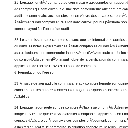
21. Lorsque l’entitÃ© demande au commissaire aux comptes un rapport 
des comptes qui sont Ã©tablis Ã une date postÃ©rieure aux derniers compt
audit, le commissaire aux comptes met en Å“uvre des travaux sur ces Ã©
Ã©lÃ©ments des comptes en relation avec ceux-ci pour la pÃ©riode non c
comptes ayant fait l’objet d’un audit.
22. Le commissaire aux comptes s’assure que les informations fournies 
ou dans les notes explicatives des Ã©tats comptables ou des Ã©lÃ©men
aux utilisateurs d’en comprendre la portÃ©e et d’Ã©viter toute confusion
ou consolidÃ©s de l’entitÃ© faisant l’objet de la certification du commiss
application de l’article L. 823-9 du code de commerce.
6. Formulation de l’opinion
23. A l’issue de son audit, le commissaire aux comptes formule son opini
comptable ou les critÃ¨res convenus au regard desquels les informations
Ã©tablies.
24. Lorsque l’audit porte sur des comptes Ã©tablis selon un rÃ©fÃ©rent
image fidÃ¨le telle que les rÃ©fÃ©rentiels comptables applicables en Fr
comptes dÃ©clare qu’Ã son avis ces comptes prÃ©sentent, ou non, sincÃ
aspects significatifs, le patrimoine, la situation financiÃ¨re, le rÃ©sultat 