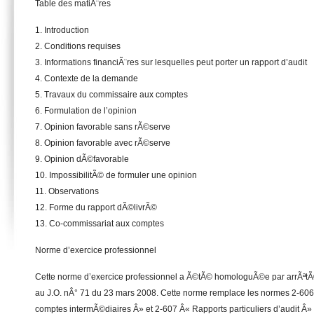
Table des matiÃ¨res
1. Introduction
2. Conditions requises
3. Informations financiÃ¨res sur lesquelles peut porter un rapport d’audit
4. Contexte de la demande
5. Travaux du commissaire aux comptes
6. Formulation de l’opinion
7. Opinion favorable sans rÃ©serve
8. Opinion favorable avec rÃ©serve
9. Opinion dÃ©favorable
10. ImpossibilitÃ© de formuler une opinion
11. Observations
12. Forme du rapport dÃ©livrÃ©
13. Co-commissariat aux comptes
Norme d’exercice professionnel
Cette norme d’exercice professionnel a Ã©tÃ© homologuÃ©e par arrÃªt
au J.O. nÂ° 71 du 23 mars 2008. Cette norme remplace les normes 2-606
comptes intermÃ©diaires Â» et 2-607 Â« Rapports particuliers d’audit Â»