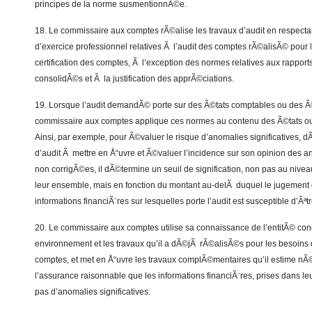
principes de la norme susmentionnÃ©e.
18. Le commissaire aux comptes rÃ©alise les travaux d’audit en respecta
d’exercice professionnel relatives Ã l’audit des comptes rÃ©alisÃ© pour 
certification des comptes, Ã l’exception des normes relatives aux rapport
consolidÃ©s et Ã la justification des apprÃ©ciations.
19. Lorsque l’audit demandÃ© porte sur des Ã©tats comptables ou des 
commissaire aux comptes applique ces normes au contenu des Ã©tats 
Ainsi, par exemple, pour Ã©valuer le risque d’anomalies significatives, d
d’audit Ã mettre en Å“uvre et Ã©valuer l’incidence sur son opinion des 
non corrigÃ©es, il dÃ©termine un seuil de signification, non pas au nive
leur ensemble, mais en fonction du montant au-delÃ duquel le jugement de
informations financiÃ¨res sur lesquelles porte l’audit est susceptible d’Ãªt
20. Le commissaire aux comptes utilise sa connaissance de l’entitÃ© co
environnement et les travaux qu’il a dÃ©jÃ rÃ©alisÃ©s pour les besoins de
comptes, et met en Å“uvre les travaux complÃ©mentaires qu’il estime nÃ
l’assurance raisonnable que les informations financiÃ¨res, prises dans l
pas d’anomalies significatives.