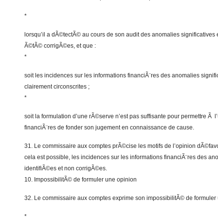
*
lorsqu’il a dÃ©tectÃ© au cours de son audit des anomalies significatives e
Ã©tÃ© corrigÃ©es, et que :
*
soit les incidences sur les informations financiÃ¨res des anomalies signif
clairement circonscrites ;
*
soit la formulation d’une rÃ©serve n’est pas suffisante pour permettre Ã l’
financiÃ¨res de fonder son jugement en connaissance de cause.
31. Le commissaire aux comptes prÃ©cise les motifs de l’opinion dÃ©favora
cela est possible, les incidences sur les informations financiÃ¨res des ano
identifiÃ©es et non corrigÃ©es.
10. ImpossibilitÃ© de formuler une opinion
32. Le commissaire aux comptes exprime son impossibilitÃ© de formuler 
*