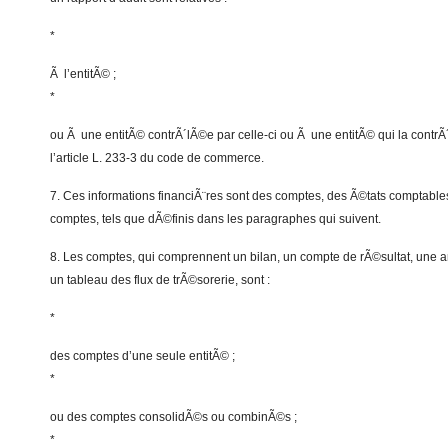
*
Ã l’entitÃ© ;
*
ou Ã une entitÃ© contrÃ´lÃ©e par celle-ci ou Ã une entitÃ© qui la contrÃ´l
l’article L. 233-3 du code de commerce.
7. Ces informations financiÃ¨res sont des comptes, des Ã©tats comptab
comptes, tels que dÃ©finis dans les paragraphes qui suivent.
8. Les comptes, qui comprennent un bilan, un compte de rÃ©sultat, une
un tableau des flux de trÃ©sorerie, sont :
*
des comptes d’une seule entitÃ© ;
*
ou des comptes consolidÃ©s ou combinÃ©s ;
*