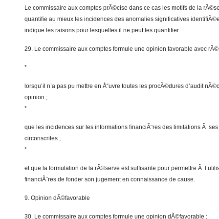
Le commissaire aux comptes prÃ©cise dans ce cas les motifs de la rÃ©se
quantifie au mieux les incidences des anomalies significatives identifiÃ
indique les raisons pour lesquelles il ne peut les quantifier.
29. Le commissaire aux comptes formule une opinion favorable avec rÃ©se
*
lorsqu’il n’a pas pu mettre en Å“uvre toutes les procÃ©dures d’audit nÃ©
opinion ;
*
que les incidences sur les informations financiÃ¨res des limitations Ã ses
circonscrites ;
*
et que la formulation de la rÃ©serve est suffisante pour permettre Ã l’util
financiÃ¨res de fonder son jugement en connaissance de cause.
9. Opinion dÃ©favorable
30. Le commissaire aux comptes formule une opinion dÃ©favorable :