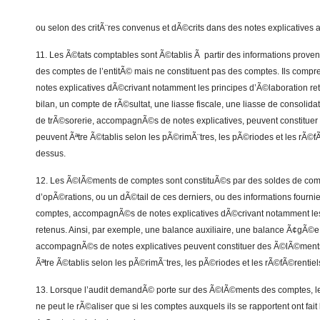
*
ou selon des critÃ¨res convenus et dÃ©crits dans des notes explicatives
11. Les Ã©tats comptables sont Ã©tablis Ã partir des informations proven
des comptes de l’entitÃ© mais ne constituent pas des comptes. Ils compr
notes explicatives dÃ©crivant notamment les principes d’Ã©laboration ret
bilan, un compte de rÃ©sultat, une liasse fiscale, une liasse de consolida
de trÃ©sorerie, accompagnÃ©s de notes explicatives, peuvent constituer 
peuvent Ãªtre Ã©tablis selon les pÃ©rimÃ¨tres, les pÃ©riodes et les rÃ©fÃ
dessus.
12. Les Ã©lÃ©ments de comptes sont constituÃ©s par des soldes de com
d’opÃ©rations, ou un dÃ©tail de ces derniers, ou des informations fourni
comptes, accompagnÃ©s de notes explicatives dÃ©crivant notamment les
retenus. Ainsi, par exemple, une balance auxiliaire, une balance Ã¢gÃ©e
accompagnÃ©s de notes explicatives peuvent constituer des Ã©lÃ©ments
Ãªtre Ã©tablis selon les pÃ©rimÃ¨tres, les pÃ©riodes et les rÃ©fÃ©rentiel
13. Lorsque l’audit demandÃ© porte sur des Ã©lÃ©ments des comptes, 
ne peut le rÃ©aliser que si les comptes auxquels ils se rapportent ont fait l