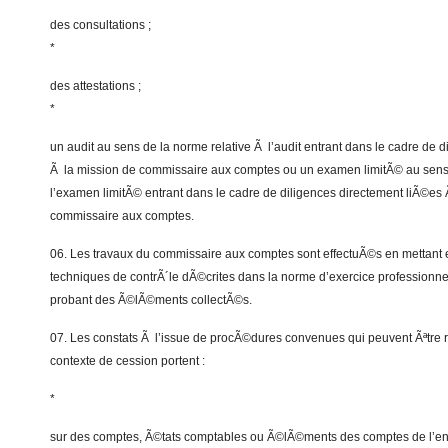
des consultations ;
*
des attestations ;
*
un audit au sens de la norme relative Ã l’audit entrant dans le cadre de 
Ã la mission de commissaire aux comptes ou un examen limitÃ© au sens 
l’examen limitÃ© entrant dans le cadre de diligences directement liÃ©es
commissaire aux comptes.
06. Les travaux du commissaire aux comptes sont effectuÃ©s en mettant e
techniques de contrÃ´le dÃ©crites dans la norme d’exercice professionnel
probant des Ã©lÃ©ments collectÃ©s.
07. Les constats Ã l’issue de procÃ©dures convenues qui peuvent Ãªtre
contexte de cession portent :
*
sur des comptes, Ã©tats comptables ou Ã©lÃ©ments des comptes de l’ent