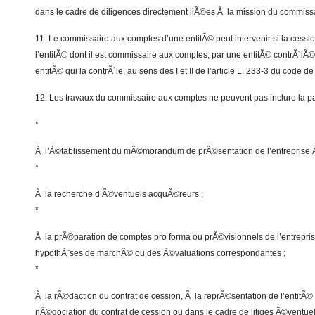
dans le cadre de diligences directement liÃ©es Ã la mission du commiss
11. Le commissaire aux comptes d’une entitÃ© peut intervenir si la cess
l’entitÃ© dont il est commissaire aux comptes, par une entitÃ© contrÃ´lÃ©
entitÃ© qui la contrÃ´le, au sens des I et II de l’article L. 233-3 du code 
12. Les travaux du commissaire aux comptes ne peuvent pas inclure la par
*
Ã l’Ã©tablissement du mÃ©morandum de prÃ©sentation de l’entreprise 
*
Ã la recherche d’Ã©ventuels acquÃ©reurs ;
*
Ã la prÃ©paration de comptes pro forma ou prÃ©visionnels de l’entrepris
hypothÃ¨ses de marchÃ© ou des Ã©valuations correspondantes ;
*
Ã la rÃ©daction du contrat de cession, Ã la reprÃ©sentation de l’entitÃ
nÃ©gociation du contrat de cession ou dans le cadre de litiges Ã©ventuel