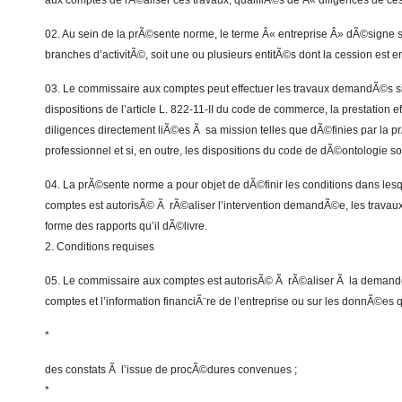
aux comptes de rÃ©aliser ces travaux, qualifiÃ©s de Â« diligences de ce
02. Au sein de la prÃ©sente norme, le terme Â« entreprise Â» dÃ©signe s
branches d’activitÃ©, soit une ou plusieurs entitÃ©s dont la cession est 
03. Le commissaire aux comptes peut effectuer les travaux demandÃ©s 
dispositions de l’article L. 822-11-II du code de commerce, la prestation 
diligences directement liÃ©es Ã sa mission telles que dÃ©finies par la 
professionnel et si, en outre, les dispositions du code de dÃ©ontologie s
04. La prÃ©sente norme a pour objet de dÃ©finir les conditions dans les
comptes est autorisÃ© Ã rÃ©aliser l’intervention demandÃ©e, les travaux 
forme des rapports qu’il dÃ©livre.
2. Conditions requises
05. Le commissaire aux comptes est autorisÃ© Ã rÃ©aliser Ã la demande 
comptes et l’information financiÃ¨re de l’entreprise ou sur les donnÃ©es q
*
des constats Ã l’issue de procÃ©dures convenues ;
*