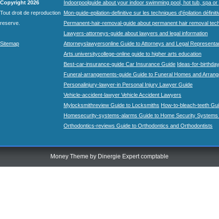
Copyright 2026
Indoorpoolguide about your indoor swimming pool, hot tub, spa or 
Tout droit de reproduction
Mon-guide-epilation-definitive sur les techniques d'épilation définit
reserve.
Permanent-hair-removal-guide about permanent hair removal tec
Lawyers-attorneys-guide about lawyers and legal information
Sitemap
Attorneyslawyersonline Guide to Attorneys and Legal Representa
Arts.universitycollege-online guide to higher arts education
Best-car-insurance-guide Car Insurance Guide
Ideas-for-birthday
Funeral-arrangements-guide Guide to Funeral Homes and Arran
Personalinjury-lawyer-in Personal Injury Lawyer Guide
Vehicle-accident-lawyer Vehicle Accident Lawyers
Mylocksmithreview Guide to Locksmiths
How-to-bleach-teeth Gui
Homesecurity-systems-alarms Guide to Home Security Systems
Orthodontics-reviews Guide to Orthodontics and Orthodontists
Money Theme by
Dinergie Expert comptable