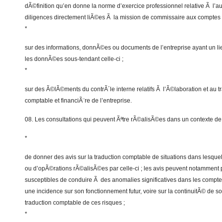
dÃ©finition qu’en donne la norme d’exercice professionnel relative Ã l’au
diligences directement liÃ©es Ã la mission de commissaire aux comptes 
*
sur des informations, donnÃ©es ou documents de l’entreprise ayant un li
les donnÃ©es sous-tendant celle-ci ;
*
sur des Ã©lÃ©ments du contrÃ´le interne relatifs Ã l’Ã©laboration et au tr
comptable et financiÃ¨re de l’entreprise.
08. Les consultations qui peuvent Ãªtre rÃ©alisÃ©es dans un contexte de 
*
de donner des avis sur la traduction comptable de situations dans lesquell
ou d’opÃ©rations rÃ©alisÃ©es par celle-ci ; les avis peuvent notamment p
susceptibles de conduire Ã des anomalies significatives dans les comptes
une incidence sur son fonctionnement futur, voire sur la continuitÃ© de son
traduction comptable de ces risques ;
*