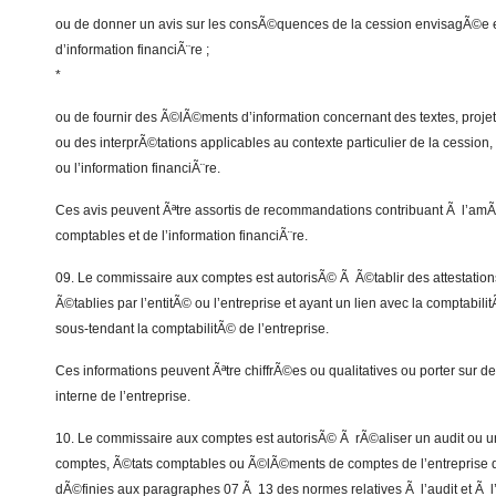
ou de donner un avis sur les consÃ©quences de la cession envisagÃ©e 
d’information financiÃ¨re ;
*
ou de fournir des Ã©lÃ©ments d’information concernant des textes, projet
ou des interprÃ©tations applicables au contexte particulier de la cession,
ou l’information financiÃ¨re.
Ces avis peuvent Ãªtre assortis de recommandations contribuant Ã l’amÃ©
comptables et de l’information financiÃ¨re.
09. Le commissaire aux comptes est autorisÃ© Ã Ã©tablir des attestation
Ã©tablies par l’entitÃ© ou l’entreprise et ayant un lien avec la comptab
sous-tendant la comptabilitÃ© de l’entreprise.
Ces informations peuvent Ãªtre chiffrÃ©es ou qualitatives ou porter sur 
interne de l’entreprise.
10. Le commissaire aux comptes est autorisÃ© Ã rÃ©aliser un audit ou u
comptes, Ã©tats comptables ou Ã©lÃ©ments de comptes de l’entreprise d
dÃ©finies aux paragraphes 07 Ã 13 des normes relatives Ã l’audit et Ã l