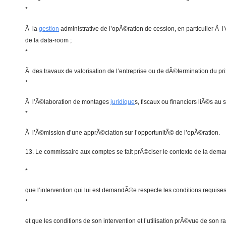
*
Ã la
gestion
administrative de l’opÃ©ration de cession, en particulier Ã l
de la data-room ;
*
Ã des travaux de valorisation de l’entreprise ou de dÃ©termination du prix
*
Ã l’Ã©laboration de montages
juridique
s, fiscaux ou financiers liÃ©s au
*
Ã l’Ã©mission d’une apprÃ©ciation sur l’opportunitÃ© de l’opÃ©ration.
13. Le commissaire aux comptes se fait prÃ©ciser le contexte de la dema
*
que l’intervention qui lui est demandÃ©e respecte les conditions requise
*
et que les conditions de son intervention et l’utilisation prÃ©vue de son 