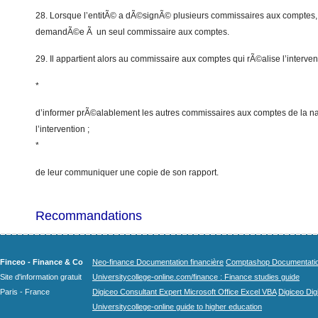
28. Lorsque l’entitÃ© a dÃ©signÃ© plusieurs commissaires aux comptes, l
demandÃ©e Ã un seul commissaire aux comptes.
29. Il appartient alors au commissaire aux comptes qui rÃ©alise l’intervent
*
d’informer prÃ©alablement les autres commissaires aux comptes de la nat
l’intervention ;
*
de leur communiquer une copie de son rapport.
Recommandations
Finceo - Finance & Co
Neo-finance Documentation financière
Comptashop Documentation 
Site d'information gratuit
Universitycollege-online.com/finance : Finance studies guide
Paris - France
Digiceo Consultant Expert Microsoft Office Excel VBA
Digiceo Digi
Universitycollege-online guide to higher education