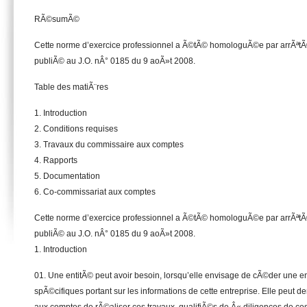
RÃ©sumÃ©
Cette norme d’exercice professionnel a Ã©tÃ© homologuÃ©e par arrÃªt
publiÃ© au J.O. nÂ° 0185 du 9 aoÃ»t 2008.
Table des matiÃ¨res
1. Introduction
2. Conditions requises
3. Travaux du commissaire aux comptes
4. Rapports
5. Documentation
6. Co-commissariat aux comptes
Cette norme d’exercice professionnel a Ã©tÃ© homologuÃ©e par arrÃªt
publiÃ© au J.O. nÂ° 0185 du 9 aoÃ»t 2008.
1. Introduction
01. Une entitÃ© peut avoir besoin, lorsqu’elle envisage de cÃ©der une en
spÃ©cifiques portant sur les informations de cette entreprise. Elle peu