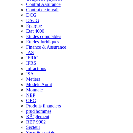
Contrat Assurance
Contrat de travail
DCG
DSCG
Epargne
Etat 4000
Etudes comptables
Etudes Juridiques
Finance & Assurance
IAS
IFRIC
IFRS
Infractions
ISA
Metiers
Modele Audit
Monnaie
NEP
OEC
Produits financiers
prud'hommes
RÃ¨glement
REF 9902
Secteur
Securite sociale