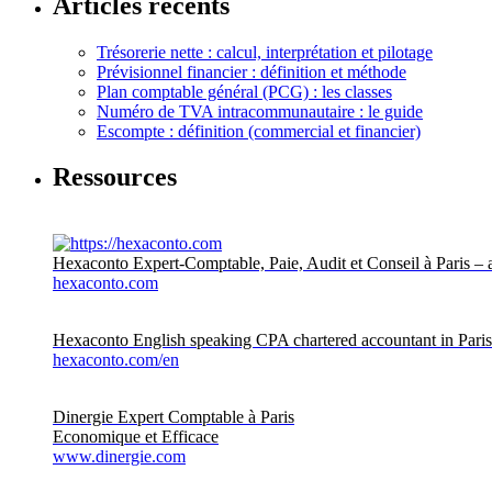
Articles récents
Trésorerie nette : calcul, interprétation et pilotage
Prévisionnel financier : définition et méthode
Plan comptable général (PCG) : les classes
Numéro de TVA intracommunautaire : le guide
Escompte : définition (commercial et financier)
Ressources
Hexaconto Expert-Comptable, Paie, Audit et Conseil à Paris – 
hexaconto.com
Hexaconto English speaking CPA chartered accountant in Pari
hexaconto.com/en
Dinergie Expert Comptable à Paris
Economique et Efficace
www.dinergie.com