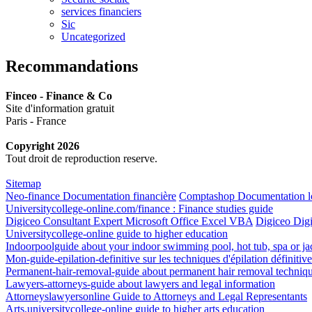
services financiers
Sic
Uncategorized
Recommandations
Finceo - Finance & Co
Site d'information gratuit
Paris - France
Copyright 2026
Tout droit de reproduction reserve.
Sitemap
Neo-finance Documentation financière
Comptashop Documentation log
Universitycollege-online.com/finance : Finance studies guide
Digiceo Consultant Expert Microsoft Office Excel VBA
Digiceo Digi
Universitycollege-online guide to higher education
Indoorpoolguide about your indoor swimming pool, hot tub, spa or ja
Mon-guide-epilation-definitive sur les techniques d'épilation définitive
Permanent-hair-removal-guide about permanent hair removal techniq
Lawyers-attorneys-guide about lawyers and legal information
Attorneyslawyersonline Guide to Attorneys and Legal Representants
Arts.universitycollege-online guide to higher arts education