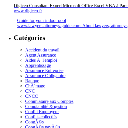
Digiceo Consultant Expert Microsoft Office Excel VBA à Pari
www.digiceo.fr
–
Guide for your indoor pool
–
www.lawyers-attorneys-guide.com: About lawyers, attorneys, 
Catégories
Accident du travail
Agent Assurance
Aides Ã l'emploi
Apprentissage
Assurance Entreprise
Assurance Obligatoire
Banque
ChÃ´mage
CNC
CNCC
Commissaire aux Comptes
Comptabilité & gestion
Conflit Employeur
Conflits collectifs
CongÃ©s
CongÃ©s payÃ©s