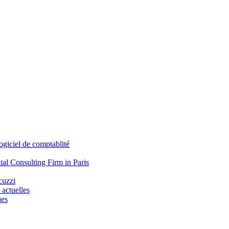
iciel de comptablité
tal Consulting Firm in Paris
cuzzi
 actuelles
ues