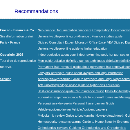
Recommandations
Finceo - Finance & Co
Neo-finance Documentation financière
Comptashop Documentation 
Site d'information gratuit
Universitycollege-online.com/finance : Finance studies guide
Paris - France
Digiceo Consultant Expert Microsoft Office Excel VBA
Digiceo Digi
Universitycollege-online guide to higher education
Copyright 2026
Indoorpoolguide about your indoor swimming pool, hot tub, spa or 
Tout droit de reproduction
Mon-guide-epilation-definitive sur les techniques d'épilation définit
reserve.
Permanent-hair-removal-guide about permanent hair removal tec
Lawyers-attorneys-guide about lawyers and legal information
Sitemap
Attorneyslawyersonline Guide to Attorneys and Legal Representa
Arts.universitycollege-online guide to higher arts education
Best-car-insurance-guide Car Insurance Guide
Ideas-for-birthday
Funeral-arrangements-guide Guide to Funeral Homes and Arran
Personalinjury-lawyer-in Personal Injury Lawyer Guide
Vehicle-accident-lawyer Vehicle Accident Lawyers
Mylocksmithreview Guide to Locksmiths
How-to-bleach-teeth Gui
Homesecurity-systems-alarms Guide to Home Security Systems
Orthodontics-reviews Guide to Orthodontics and Orthodontists