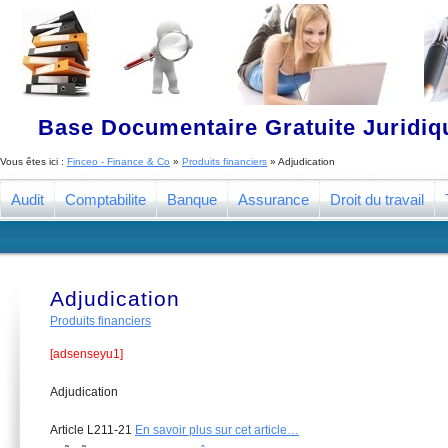
Base Documentaire Gratuite Juridi
Vous êtes ici :
Finceo - Finance & Co
»
Produits financiers
»
Adjudication
Audit
Comptabilite
Banque
Assurance
Droit du travail
Adjudication
Produits financiers
[adsenseyu1]
Adjudication
Article L211-21
En savoir plus sur cet article…