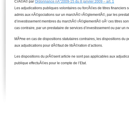
CrÃ©Ã© par
Ordonnance nÂ°2009-15 du 8 janvier 2009 – art. 1
Les adjudications publiques volontaires ou forcÃ©es de titres financiers son
admis aux nÃ©gociations sur un marchÃ© rÃ©glementÃ©, par les prestata
d’investissement membres du marchÃ© rÃ©glementÃ© oÃ¹ ces titres sont
cas contraire, par un prestataire de services d’investissement ou par un n
MÃªme en cas de dispositions statutaires contraires, les dispositions du p
aux adjudications pour dÃ©faut de libÃ©ration d’actions.
Les dispositions du prÃ©sent article ne sont pas applicables aux adjudicat
publique effectuÃ©es pour le compte de l’Etat.