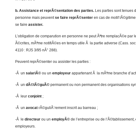
b. Assistance et reprÃ©sentation des parties.
Les parties sont tenues
personne mais peuvent
se faire reprÃ©senter
en cas de motif lÃ©gitim
se faire
assister.
L’obligation de comparution en personne ne peut Ãªtre remplacÃ©e par 
Ã©crites, mÃªme notifiÃ©es en temps utile Ã la partie adverse (Cass. so
4110 : RJS 3/95 nÂ° 288).
Peuvent reprÃ©senter ou assister les parties :
-Â un
salariÃ©
ou un
employeur
appartenant Ã la mÃªme branche d’acti
-Â un
dÃ©lÃ©guÃ©
permanent ou non permanent des organisations syn
-Â leur
conjoint
;
-Â un
avocat
rÃ©guliÃ¨rement inscrit au barreau ;
-Â le
directeur
ou un
employÃ©
de l’entreprise ou de l’Ã©tablissement,
employeurs.