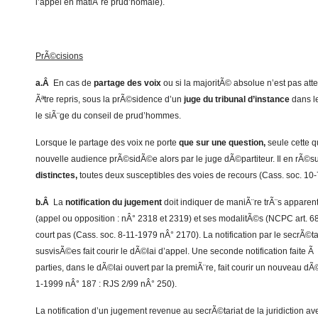
l’appel en matiÃ¨re prud’homale).
PrÃ©cisions
a.Â
En cas de
partage des voix
ou si la majoritÃ© absolue n’est pas att
Ãªtre repris, sous la prÃ©sidence d’un
juge du tribunal d’instance
dans le
le siÃ¨ge du conseil de prud’hommes.
Lorsque le partage des voix ne porte
que sur une question,
seule cette qu
nouvelle audience prÃ©sidÃ©e alors par le juge dÃ©partiteur. Il en rÃ©s
distinctes,
toutes deux susceptibles des voies de recours (Cass. soc. 10
b.Â
La
notification du jugement
doit indiquer de maniÃ¨re trÃ¨s apparen
(appel ou opposition : nÂ° 2318 et 2319) et ses modalitÃ©s (NCPC art. 68
court pas (Cass. soc. 8-11-1979 nÂ° 2170). La notification par le secrÃ©ta
susvisÃ©es fait courir le dÃ©lai d’appel. Une seconde notification faite Ã
parties, dans le dÃ©lai ouvert par la premiÃ¨re, fait courir un nouveau dÃ
1-1999 nÂ° 187 : RJS 2/99 nÂ° 250).
La notification d’un jugement revenue au secrÃ©tariat de la juridiction a