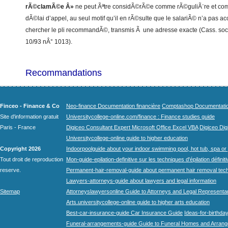
rÃ©clamÃ©e Â»
ne peut Ãªtre considÃ©rÃ©e comme rÃ©guliÃ¨re et comme
dÃ©lai d’appel, au seul motif qu’il en rÃ©sulte que le salariÃ© n’a pas a
chercher le pli recommandÃ©, transmis Ã une adresse exacte (Cass. soc
10/93 nÂ° 1013).
Recommandations
Finceo - Finance & Co
Neo-finance Documentation financière
Comptashop Documentation 
Site d'information gratuit
Universitycollege-online.com/finance : Finance studies guide
Paris - France
Digiceo Consultant Expert Microsoft Office Excel VBA
Digiceo Digi
Universitycollege-online guide to higher education
Copyright 2026
Indoorpoolguide about your indoor swimming pool, hot tub, spa or 
Tout droit de reproduction
Mon-guide-epilation-definitive sur les techniques d'épilation définit
reserve.
Permanent-hair-removal-guide about permanent hair removal tec
Lawyers-attorneys-guide about lawyers and legal information
Sitemap
Attorneyslawyersonline Guide to Attorneys and Legal Representa
Arts.universitycollege-online guide to higher arts education
Best-car-insurance-guide Car Insurance Guide
Ideas-for-birthday
Funeral-arrangements-guide Guide to Funeral Homes and Arran