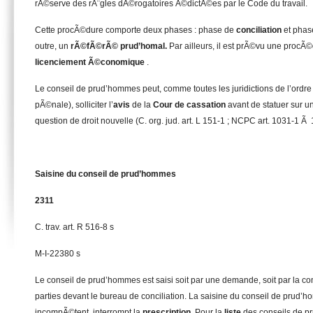
rÃ©serve des rÃ¨gles dÃ©rogatoires Ã©dictÃ©es par le Code du travail.
Cette procÃ©dure comporte deux phases : phase de
conciliation
et phas
outre, un
rÃ©fÃ©rÃ© prud’homal.
Par ailleurs, il est prÃ©vu une procÃ©
licenciement Ã©conomique
.
Le conseil de prud’hommes peut, comme toutes les juridictions de l’ordre 
pÃ©nale), solliciter l’
avis
de la
Cour de cassation
avant de statuer sur 
question de droit nouvelle (C. org. jud. art. L 151-1 ; NCPC art. 1031-1 Ã
Saisine du conseil de prud’hommes
2311
C. trav. art. R 516-8 s
M-I-22380 s
Le conseil de prud’hommes est saisi soit par une demande, soit par la co
parties devant le bureau de conciliation. La saisine du conseil de prud
incompÃ©tent, interrompt la
prescription.
Pour la
liste
des conseils de p