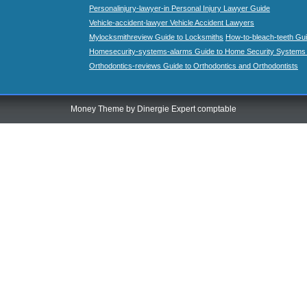
Personalinjury-lawyer-in Personal Injury Lawyer Guide
Vehicle-accident-lawyer Vehicle Accident Lawyers
Mylocksmithreview Guide to Locksmiths
How-to-bleach-teeth Gui
Homesecurity-systems-alarms Guide to Home Security Systems
Orthodontics-reviews Guide to Orthodontics and Orthodontists
Money Theme by
Dinergie Expert comptable