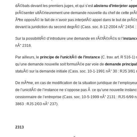
dÃ©bats devant les premiers juges, et qui s’est
abstenu d’interjeter appe
prÃ©senter ultÃ©rieurement une demande nouvelle du chef de cette prÃ©t
Ãªtre opposÃ© le fait de n’avoir pas interjetÃ© appel dans le but de pr
devant la juridiction du second degrÃ© (Cass. soc. 8-12-2004 nÂ° 2454 :
Sur la possibilitÃ© d’introduire une demande en rÃ©fÃ©rÃ©s si l’
instanc
nÂ° 2316.
Par ailleurs, le
principe de l’unicitÃ© de l’instance
(C. trav. art. R 516-1
qu’une demande nouvelle soit formulÃ©e par voie de
demande principal
statuÃ© sur la demande initiale (Cass. soc. 10-1-1991 nÂ° 30 : RJS 3/91 
De mÃªme, en cas de modification de la situation juridique de l’employeur 
de l’unicitÃ© de l’instance ne s’oppose pas Ã ce qu’une nouvelle instan
cessionnaire de l’entreprise (Cass. soc. 10-5-1999 nÂ° 2131 : RJS 6/99 
3863 : RJS 2/03 nÂ° 237).
2313