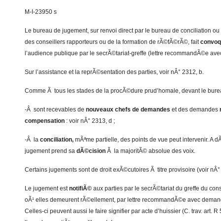
M-I-23950 s
Le bureau de jugement, sur renvoi direct par le bureau de conciliation ou
des conseillers rapporteurs ou de la formation de rÃ©fÃ©rÃ©, fait
convoqu
l’audience publique par le secrÃ©tariat-greffe (lettre recommandÃ©e av
Sur l’assistance et la reprÃ©sentation des parties, voir nÂ° 2312, b.
Comme Ã tous les stades de la procÃ©dure prud’homale, devant le bure
-Â sont recevables de
nouveaux chefs de demandes
et des demandes
compensation
: voir nÂ° 2313, d ;
-Â la
conciliation,
mÃªme partielle, des points de vue peut intervenir. A d
jugement prend sa
dÃ©cision
Ã la majoritÃ© absolue des voix.
Certains jugements sont de droit exÃ©cutoires Ã titre provisoire (voir nÂ°
Le jugement est
notifiÃ©
aux parties par le secrÃ©tariat du greffe du co
oÃ¹ elles demeurent rÃ©ellement, par lettre recommandÃ©e avec demand
Celles-ci peuvent aussi le faire signifier par acte d’huissier (C. trav. art