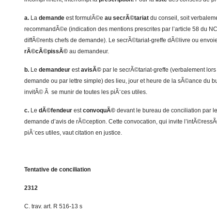
a.
La
demande
est formulÃ©e
au secrÃ©tariat
du conseil, soit verbalemen
recommandÃ©e (indication des mentions prescrites par l’article 58 du N
diffÃ©rents chefs de demande). Le secrÃ©tariat-greffe dÃ©livre ou env
rÃ©cÃ©pissÃ©
au demandeur.
b.
Le
demandeur
est
avisÃ©
par le secrÃ©tariat-greffe (verbalement lors
demande ou par lettre simple) des lieu, jour et heure de la sÃ©ance du bur
invitÃ© Ã se munir de toutes les piÃ¨ces utiles.
c.
Le
dÃ©fendeur
est
convoquÃ©
devant le bureau de conciliation par
demande d’avis de rÃ©ception. Cette convocation, qui invite l’intÃ©ress
piÃ¨ces utiles, vaut citation en justice.
Tentative de conciliation
2312
C. trav. art. R 516-13 s