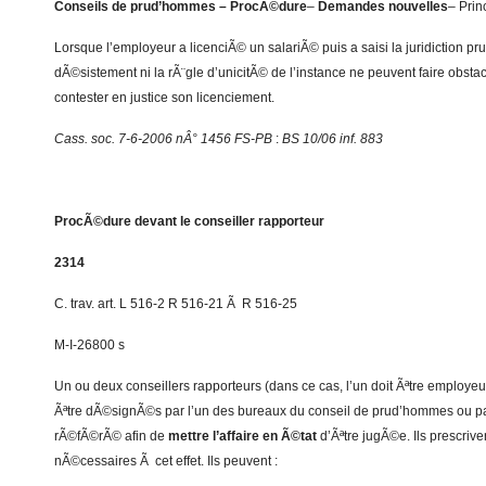
Conseils de prud’hommes – ProcÃ©dure
–
Demandes nouvelles
– Prin
Lorsque l’employeur a licenciÃ© un salariÃ© puis a saisi la juridiction pr
dÃ©sistement ni la rÃ¨gle d’unicitÃ© de l’instance ne peuvent faire obstac
contester en justice son licenciement.
Cass. soc. 7-6-2006 nÂ° 1456 FS-PB
:
BS 10/06 inf. 883
ProcÃ©dure devant le conseiller rapporteur
2314
C. trav. art. L 516-2 R 516-21 Ã R 516-25
M-I-26800 s
Un ou deux conseillers rapporteurs (dans ce cas, l’un doit Ãªtre employeur
Ãªtre dÃ©signÃ©s par l’un des bureaux du conseil de prud’hommes ou pa
rÃ©fÃ©rÃ© afin de
mettre l’affaire en Ã©tat
d’Ãªtre jugÃ©e. Ils prescriv
nÃ©cessaires Ã cet effet. Ils peuvent :