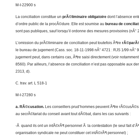
M-I-22900 s
La conciliation constitue un
prÃ©liminaire obligatoire
dont l’absence ent
d’ordre public de la procÃ©dure. Elle est soumise au
bureau de conciliat
sont pas publiques, sauf lorsqu’il ordonne des mesures provisoires (nÂ° 
L’omission du prÃ©liminaire de conciliation peut toutefois Ãªtre
rÃ©parÃ
le bureau de jugement (Cass. soc. 18-11-1998 nÂ° 4721 : RJS 1/99 nÂ° 9
jugement peut, dans certains cas, Ãªtre saisi directement (voir notammen
8560). Par ailleurs, l’absence de conciliation n’est pas opposable aux 
2313, d).
C. trav. art. L 518-1
M-I-27280 s
a. RÃ©cusation.
Les conseillers prud’hommes peuvent Ãªtre rÃ©cusÃ©s,
au secrÃ©tariat du conseil avant tout dÃ©bat, dans les cas suivants :
-Â quand ils ont un intÃ©rÃªt personnel Ã la contestation (le seul fait d’Ãª
organisation syndicale ne peut constituer cet intÃ©rÃªt personnel) ;