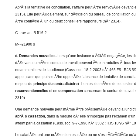
AprÃ¨s la tentative de conciliation, l’affaire peut Ãªtre renvoyÃ©e devant
2315). Elle peut Ã©galement, sur dÃ©cision du bureau de conciliation o
Ãªtre confiÃ©e Ã un ou deux conseillers rapporteurs (nÂ° 2314).
C. trav. art. R 516-2
M-I-21900 s
d. Demandes nouvelles.
Lorsqu’une instance a Ã©tÃ© engagÃ©e, les d
dÃ©rivant du mÃªme contrat de travail peuvent Ãªtre introduites Ã tous l
notamment lors de l’audience (Cass. soc. 18-2-2003 nÂ° 465 FS : RJS 5/
appel, sans que puisse Ãªtre opposÃ©e l’absence de tentative de concili
respect du
principe du contradictoire
). Il en est de mÃªme de toutes le
reconventionnelles
et en
compensation
concernant le contrat de travail 
2319).
Une demande nouvelle peut mÃªme Ãªtre prÃ©sentÃ©e devant la juridicti
aprÃ¨s cassation,
dans la mesure oÃ¹ elle n’implique pas l’examen d’u
atteint par la cassation (Cass. soc. 9-7-1996 nÂ° 3502 : RJS 10/96 nÂ° 10
Le salariÃ© dont une prÃ©tention est nÃ©e ou ne s’est rÃ©vÃ©lÃ©e qu’ap