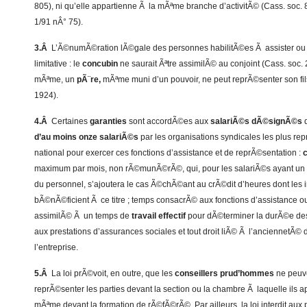
805), ni qu’elle appartienne Ã la mÃªme branche d’activitÃ© (Cass. soc.
1/91 nÂ° 75).
3.Â
L’Ã©numÃ©ration lÃ©gale des personnes habilitÃ©es Ã assister ou r
limitative : le
concubin
ne saurait Ãªtre assimilÃ© au conjoint (Cass. soc
mÃªme, un
pÃ¨re,
mÃªme muni d’un pouvoir, ne peut reprÃ©senter son fil
1924).
4.Â
Certaines
garanties
sont accordÃ©es aux
salariÃ©s dÃ©signÃ©s
d
d’au moins onze salariÃ©s
par les organisations syndicales les plus re
national pour exercer ces fonctions d’assistance et de reprÃ©sentation :
maximum par mois, non rÃ©munÃ©rÃ©, qui, pour les salariÃ©s ayant un
du personnel, s’ajoutera le cas Ã©chÃ©ant au crÃ©dit d’heures dont les
bÃ©nÃ©ficient Ã ce titre ; temps consacrÃ© aux fonctions d’assistance o
assimilÃ© Ã un temps de
travail effectif
pour dÃ©terminer la durÃ©e des
aux prestations d’assurances sociales et tout droit liÃ© Ã l’anciennetÃ©
l’entreprise.
5.Â
La loi prÃ©voit, en outre, que les
conseillers prud’hommes
ne peuve
reprÃ©senter les parties devant la section ou la chambre Ã laquelle ils ap
mÃªme devant la formation de rÃ©fÃ©rÃ©. Par ailleurs, la loi interdit aux 