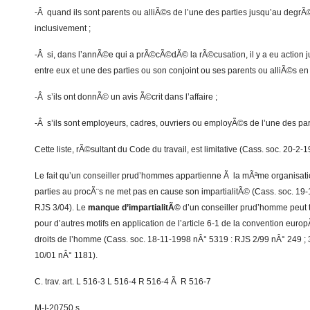
-Â quand ils sont parents ou alliÃ©s de l’une des parties jusqu’au degr
inclusivement ;
-Â si, dans l’annÃ©e qui a prÃ©cÃ©dÃ© la rÃ©cusation, il y a eu action jud
entre eux et une des parties ou son conjoint ou ses parents ou alliÃ©s en l
-Â s’ils ont donnÃ© un avis Ã©crit dans l’affaire ;
-Â s’ils sont employeurs, cadres, ouvriers ou employÃ©s de l’une des par
Cette liste, rÃ©sultant du Code du travail, est limitative (Cass. soc. 20-2
Le fait qu’un conseiller prud’hommes appartienne Ã la mÃªme organisati
parties au procÃ¨s ne met pas en cause son impartialitÃ© (Cass. soc. 19
RJS 3/04). Le
manque d’impartialitÃ©
d’un conseiller prud’homme peut t
pour d’autres motifs en application de l’article 6-1 de la convention e
droits de l’homme (Cass. soc. 18-11-1998 nÂ° 5319 : RJS 2/99 nÂ° 249 ;
10/01 nÂ° 1181).
C. trav. art. L 516-3 L 516-4 R 516-4 Ã R 516-7
M-I-20750 s