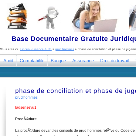
Base Documentaire Gratuite Juridi
Vous êtes ici :
Finceo - Finance & Co
»
prud'hommes
»
phase de conciliation et phase de jugem
Audit
Comptabilite
Banque
Assurance
Droit du travail
phase de conciliation et phase de ju
prud'hommes
[adsenseyu1]
ProcÃ©dure
La procÃ©dure devant les conseils de prud’hommes relÃ¨ve du Code de 