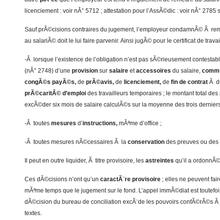
licenciement : voir nÂ° 5712 ; attestation pour l’AssÃ©dic : voir nÂ° 2785 s.
Sauf prÃ©cisions contraires du jugement, l’employeur condamnÃ© Ã rem
au salariÃ© doit le lui faire parvenir. Ainsi jugÃ© pour le certificat de travai
-Â lorsque l’existence de l’obligation n’est pas sÃ©rieusement contestab
(nÂ° 2748) d’une
provision
sur
salaire
et
accessoires
du salaire,
commi
congÃ©s payÃ©s,
de
prÃ©avis,
de
licenciement,
de
fin de contrat
Ã d
prÃ©caritÃ© d’emploi
des travailleurs temporaires ; le montant total des
excÃ©der six mois de salaire calculÃ©s sur la moyenne des trois derniers
-Â toutes
mesures
d’
instructions,
mÃªme d’office ;
-Â toutes mesures nÃ©cessaires Ã la
conservation
des preuves ou des o
Il peut en outre liquider, Ã titre provisoire, les
astreintes
qu’il a ordonnÃ©
Ces dÃ©cisions n’ont qu’un
caractÃ¨re provisoire
; elles ne peuvent fair
mÃªme temps que le jugement sur le fond. L’appel immÃ©diat est toutefoi
dÃ©cision du bureau de conciliation excÃ¨de les pouvoirs confÃ©rÃ©s Ã c
textes.