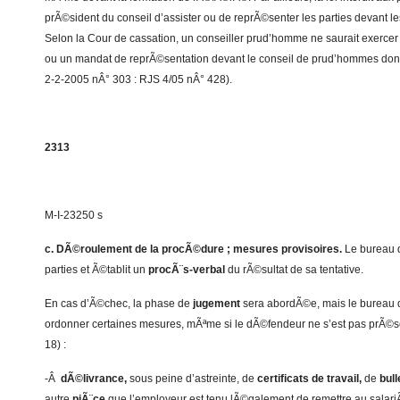
prÃ©sident du conseil d’assister ou de reprÃ©senter les parties devant le
Selon la Cour de cassation, un conseiller prud’homme ne saurait exercer
ou un mandat de reprÃ©sentation devant le conseil de prud’hommes dont 
2-2-2005 nÂ° 303 : RJS 4/05 nÂ° 428).
2313
M-I-23250 s
c. DÃ©roulement de la procÃ©dure ; mesures provisoires.
Le bureau d
parties et Ã©tablit un
procÃ¨s-verbal
du rÃ©sultat de sa tentative.
En cas d’Ã©chec, la phase de
jugement
sera abordÃ©e, mais le bureau d
ordonner certaines mesures, mÃªme si le dÃ©fendeur ne s’est pas prÃ©sen
18) :
-Â
dÃ©livrance,
sous peine d’astreinte, de
certificats de travail,
de
bull
autre
piÃ¨ce
que l’employeur est tenu lÃ©galement de remettre au salariÃ