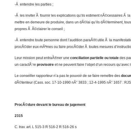
-Â entendre les parties ;
-Â les inviter Ã fournir les explications qu’ils estiment nÃ©cessaires Ã la s
mettre en demeure de produire, dans un dÃ©lai qu’ils dÃ©terminent, tous
propres Ã Ã©clairer le conseil ;
-Â entendre toute personne dont l’audition paraÃ®t utile Ã la manifestati
procÃ©der eux-mÃªmes ou faire procÃ©der Ã toutes mesures d’instructio
Leur mission peut entraÃ®ner une
conciliation partielle ou totale
des par
un caractÃ¨re
provisoire
et ne peuvent faire l’objet d’un recours qu’avec 
Le conseiller rapporteur n’a pas le pouvoir de se faire remettre des
docu
dÃ©tenteur (Cass. soc. 17-10-1990 nÂ° 3833 ; 12-4-1995 nÂ° 1657 : RJS
ProcÃ©dure devant le bureau de jugement
2315
C. trav. art. L 515-3 R 516-2 R 516-26 s