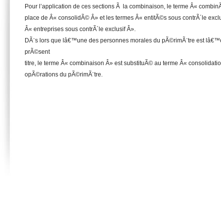
Pour l’application de ces sections Ã la combinaison, le terme Â« combinÃ
place de Â« consolidÃ© Â» et les termes Â« entitÃ©s sous contrÃ´le exclu
Â« entreprises sous contrÃ´le exclusif Â».
DÃ¨s lors que lâ€™une des personnes morales du pÃ©rimÃ¨tre est lâ€™o
prÃ©sent
titre, le terme Â« combinaison Â» est substituÃ© au terme Â« consolidatio
opÃ©rations du pÃ©rimÃ¨tre.