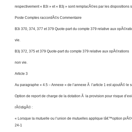
respectivement « B3i » et « B3j » sont remplacÃ©es par les dispositions s
Poste Comptes raccordÃ©s Commentaire
B3i 370, 374, 377 et 379 Quote-part du compte 379 relative aux opÃ©rat
vie.
B3j 372, 375 et 379 Quote-part du compte 379 relative aux opÃ©rations
non vie.
Article 3
Au paragraphe « 4.5 – Annexe » de l’annexe Ã l’article 1 est ajoutÃ© le 
Option de report de charge de la dotation Ã la provision pour risque d’exigi
rÃ©digÃ© :
« Lorsque la mutuelle ou l’union de mutuelles applique lâ€™option prÃ
24-1