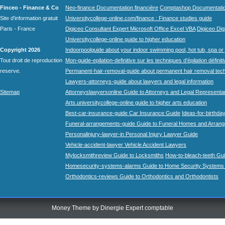
Finceo - Finance & Co
Neo-finance Documentation financière
Comptashop Documentation 
Site d'information gratuit
Universitycollege-online.com/finance : Finance studies guide
Paris - France
Digiceo Consultant Expert Microsoft Office Excel VBA
Digiceo Digi
Universitycollege-online guide to higher education
Copyright 2026
Indoorpoolguide about your indoor swimming pool, hot tub, spa or 
Tout droit de reproduction
Mon-guide-epilation-definitive sur les techniques d'épilation définit
reserve.
Permanent-hair-removal-guide about permanent hair removal tec
Lawyers-attorneys-guide about lawyers and legal information
Sitemap
Attorneyslawyersonline Guide to Attorneys and Legal Representa
Arts.universitycollege-online guide to higher arts education
Best-car-insurance-guide Car Insurance Guide
Ideas-for-birthday
Funeral-arrangements-guide Guide to Funeral Homes and Arran
Personalinjury-lawyer-in Personal Injury Lawyer Guide
Vehicle-accident-lawyer Vehicle Accident Lawyers
Mylocksmithreview Guide to Locksmiths
How-to-bleach-teeth Gui
Homesecurity-systems-alarms Guide to Home Security Systems
Orthodontics-reviews Guide to Orthodontics and Orthodontists
Money Theme by
Dinergie Expert comptable