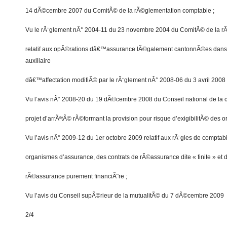
14 dÃ©cembre 2007 du ComitÃ© de la rÃ©glementation comptable ;
Vu le rÃ¨glement nÂ° 2004-11 du 23 novembre 2004 du ComitÃ© de la r
relatif aux opÃ©rations dâ€™assurance lÃ©galement cantonnÃ©es dans
auxiliaire
dâ€™affectation modifiÃ© par le rÃ¨glement nÂ° 2008-06 du 3 avril 2008 
Vu l’avis nÂ° 2008-20 du 19 dÃ©cembre 2008 du Conseil national de la co
projet d’arrÃªtÃ© rÃ©formant la provision pour risque d’exigibilitÃ© des 
Vu l’avis nÂ° 2009-12 du 1er octobre 2009 relatif aux rÃ¨gles de comptabil
organismes d’assurance, des contrats de rÃ©assurance dite « finite » et 
rÃ©assurance purement financiÃ¨re ;
Vu l’avis du Conseil supÃ©rieur de la mutualitÃ© du 7 dÃ©cembre 2009
2/4