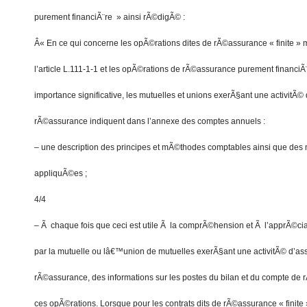
purement financiÃ¨re » ainsi rÃ©digÃ© :
Â« En ce qui concerne les opÃ©rations dites de rÃ©assurance « finite 
l’article L.111-1-1 et les opÃ©rations de rÃ©assurance purement financiÃ¨
importance significative, les mutuelles et unions exerÃ§ant une activitÃ
rÃ©assurance indiquent dans l’annexe des comptes annuels :
– une description des principes et mÃ©thodes comptables ainsi que de
appliquÃ©es ;
4/4
– Ã chaque fois que ceci est utile Ã la comprÃ©hension et Ã l’apprÃ©c
par la mutuelle ou lâ€™union de mutuelles exerÃ§ant une activitÃ© d’a
rÃ©assurance, des informations sur les postes du bilan et du compte de 
ces opÃ©rations. Lorsque pour les contrats dits de rÃ©assurance « finite