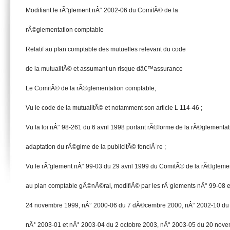
Modifiant le rÃ¨glement nÂ° 2002-06 du ComitÃ© de la
rÃ©glementation comptable
Relatif au plan comptable des mutuelles relevant du code
de la mutualitÃ© et assumant un risque dâ€™assurance
Le ComitÃ© de la rÃ©glementation comptable,
Vu le code de la mutualitÃ© et notamment son article L 114-46 ;
Vu la loi nÂ° 98-261 du 6 avril 1998 portant rÃ©forme de la rÃ©glementa
adaptation du rÃ©gime de la publicitÃ© fonciÃ¨re ;
Vu le rÃ¨glement nÂ° 99-03 du 29 avril 1999 du ComitÃ© de la rÃ©glemen
au plan comptable gÃ©nÃ©ral, modifiÃ© par les rÃ¨glements nÂ° 99-08 e
24 novembre 1999, nÂ° 2000-06 du 7 dÃ©cembre 2000, nÂ° 2002-10 d
nÂ° 2003-01 et nÂ° 2003-04 du 2 octobre 2003, nÂ° 2003-05 du 20 nov