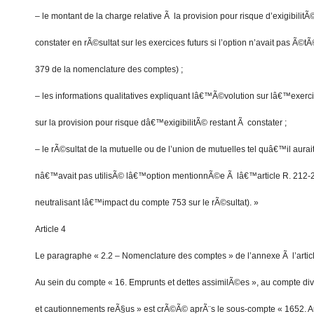
– le montant de la charge relative Ã la provision pour risque d’exigibilitÃ
constater en rÃ©sultat sur les exercices futurs si l’option n’avait pas Ã©
379 de la nomenclature des comptes) ;
– les informations qualitatives expliquant lâ€™Ã©volution sur lâ€™exerc
sur la provision pour risque dâ€™exigibilitÃ© restant Ã constater ;
– le rÃ©sultat de la mutuelle ou de l’union de mutuelles tel quâ€™il aurai
nâ€™avait pas utilisÃ© lâ€™option mentionnÃ©e Ã lâ€™article R. 212-24
neutralisant lâ€™impact du compte 753 sur le rÃ©sultat). »
Article 4
Le paragraphe « 2.2 – Nomenclature des comptes » de l’annexe Ã l’article
Au sein du compte « 16. Emprunts et dettes assimilÃ©es », au compte di
et cautionnements reÃ§us » est crÃ©Ã© aprÃ¨s le sous-compte « 1652. A