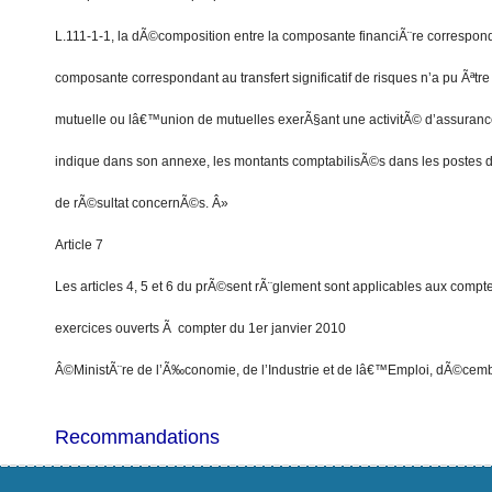
L.111-1-1, la dÃ©composition entre la composante financiÃ¨re correspond
composante correspondant au transfert significatif de risques n’a pu Ãªtre
mutuelle ou lâ€™union de mutuelles exerÃ§ant une activitÃ© d’assuran
indique dans son annexe, les montants comptabilisÃ©s dans les postes d
de rÃ©sultat concernÃ©s. Â»
Article 7
Les articles 4, 5 et 6 du prÃ©sent rÃ¨glement sont applicables aux compt
exercices ouverts Ã compter du 1er janvier 2010
Â©MinistÃ¨re de l’Ã‰conomie, de l’Industrie et de lâ€™Emploi, dÃ©cem
Recommandations