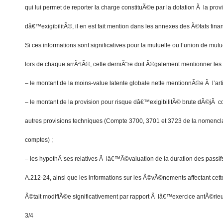
qui lui permet de reporter la charge constituÃ©e par la dotation Ã la prov
dâ€™exigibilitÃ©, il en est fait mention dans les annexes des Ã©tats finan
Si ces informations sont significatives pour la mutuelle ou l’union de mu
lors de chaque arrÃªtÃ©, cette derniÃ¨re doit Ã©galement mentionner les 
– le montant de la moins-value latente globale nette mentionnÃ©e Ã l’art
– le montant de la provision pour risque dâ€™exigibilitÃ© brute dÃ©jÃ 
autres provisions techniques (Compte 3700, 3701 et 3723 de la nomencl
comptes) ;
– les hypothÃ¨ses relatives Ã lâ€™Ã©valuation de la duration des passifs 
A.212-24, ainsi que les informations sur les Ã©vÃ©nements affectant cette 
Ã©tait modifiÃ©e significativement par rapport Ã lâ€™exercice antÃ©rieu
3/4