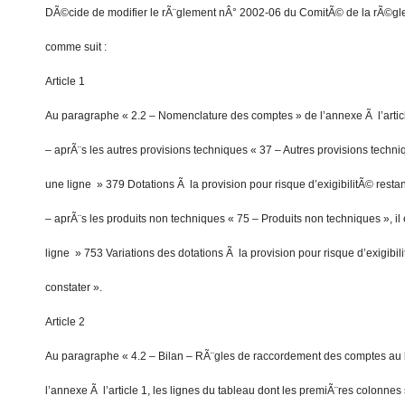
DÃ©cide de modifier le rÃ¨glement nÂ° 2002-06 du ComitÃ© de la rÃ©gl
comme suit :
Article 1
Au paragraphe « 2.2 – Nomenclature des comptes » de l’annexe Ã l’articl
– aprÃ¨s les autres provisions techniques « 37 – Autres provisions techniq
une ligne » 379 Dotations Ã la provision pour risque d’exigibilitÃ© resta
– aprÃ¨s les produits non techniques « 75 – Produits non techniques », il
ligne » 753 Variations des dotations Ã la provision pour risque d’exigibil
constater ».
Article 2
Au paragraphe « 4.2 – Bilan – RÃ¨gles de raccordement des comptes au b
l’annexe Ã l’article 1, les lignes du tableau dont les premiÃ¨res colonnes 