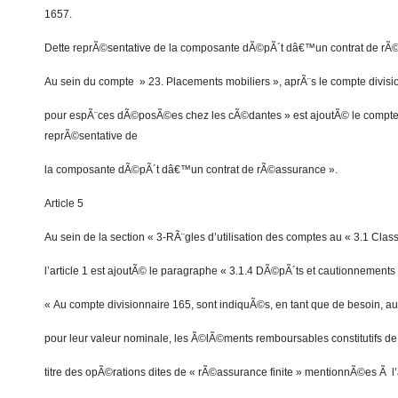
1657.
Dette reprÃ©sentative de la composante dÃ©pÃ´t dâ€™un contrat de rÃ©
Au sein du compte » 23. Placements mobiliers », aprÃ¨s le compte divi
pour espÃ¨ces dÃ©posÃ©es chez les cÃ©dantes » est ajoutÃ© le compt
reprÃ©sentative de
la composante dÃ©pÃ´t dâ€™un contrat de rÃ©assurance ».
Article 5
Au sein de la section « 3-RÃ¨gles d’utilisation des comptes au « 3.1 Clas
l’article 1 est ajoutÃ© le paragraphe « 3.1.4 DÃ©pÃ´ts et cautionnements
« Au compte divisionnaire 165, sont indiquÃ©s, en tant que de besoin, 
pour leur valeur nominale, les Ã©lÃ©ments remboursables constitutifs 
titre des opÃ©rations dites de « rÃ©assurance finite » mentionnÃ©es Ã l’