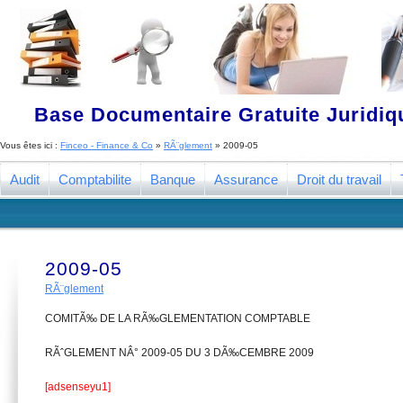
Base Documentaire Gratuite Juridi
Vous êtes ici :
Finceo - Finance & Co
»
RÃ¨glement
»
2009-05
Audit
Comptabilite
Banque
Assurance
Droit du travail
2009-05
RÃ¨glement
COMITÃ‰ DE LA RÃ‰GLEMENTATION COMPTABLE
RÃˆGLEMENT NÂ° 2009-05 DU 3 DÃ‰CEMBRE 2009
[adsenseyu1]