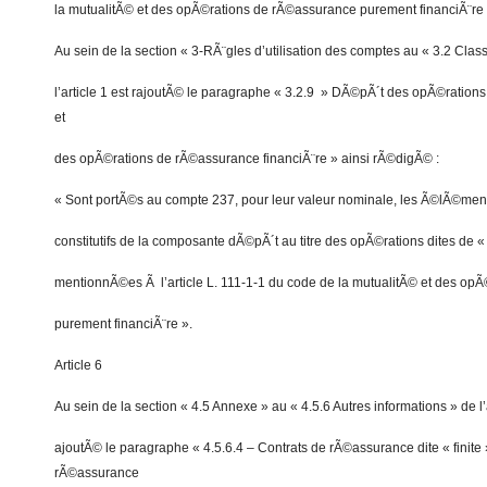
la mutualitÃ© et des opÃ©rations de rÃ©assurance purement financiÃ¨re 
Au sein de la section « 3-RÃ¨gles d’utilisation des comptes au « 3.2 Clas
l’article 1 est rajoutÃ© le paragraphe « 3.2.9 » DÃ©pÃ´t des opÃ©rations
et
des opÃ©rations de rÃ©assurance financiÃ¨re » ainsi rÃ©digÃ© :
« Sont portÃ©s au compte 237, pour leur valeur nominale, les Ã©lÃ©me
constitutifs de la composante dÃ©pÃ´t au titre des opÃ©rations dites de «
mentionnÃ©es Ã l’article L. 111-1-1 du code de la mutualitÃ© et des op
purement financiÃ¨re ».
Article 6
Au sein de la section « 4.5 Annexe » au « 4.5.6 Autres informations » de l’
ajoutÃ© le paragraphe « 4.5.6.4 – Contrats de rÃ©assurance dite « finite 
rÃ©assurance