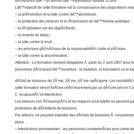
dÃ©livrance dâ€™un permis dâ€™exploitation valable 10 ans.
Lâ€™objectif de cette formation est la connaissance des dispositions rela
– la prÃ©vention et la lutte contre lâ€™alcoolisme ;
– la protection des mineurs et la rÃ©pression de lâ€™ivresse publique ;
– la lÃ©gislation sur les stupÃ©fiants ;
– la revente de tabac ;
– la lutte contre le bruit ;
– les principes gÃ©nÃ©raux de la responsabilitÃ© civile et pÃ©nale ;
– la lutte contre la discrimination.
Attention : La formation devient obligatoire Ã partir du 2 avril 2007 pour l
personnes dÃ©clarant lâ€™ouverture , la mutation, la translation ou le t
dÃ©bit de boissons de 2Ã¨me, 3Ã¨me, 4Ã¨me catÃ©gorie. Les modalitÃ©s
cette formation seront fixÃ©es ultÃ©rieurement par un dÃ©cret pris en Con
C. IncapacitÃ© et interdiction
Les mineurs non Ã©mancipÃ©s et les majeurs sous tutelle ne peuvent pa
profession de dÃ©bitants de boissons.
Par ailleurs, ne peuvent exploiter des dÃ©bits de boissons Ã consommer
place :
– Interdictions permanentes : les personnes condamnÃ©es pour crime de 