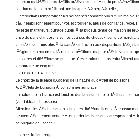
commun ou lâ€™un des dÃ©lits prÃ©vus en matiÃ¨re de proxÃ©nÃ©tism
condamnations entraÃ®nant une incapacitÃ© perpÃ©tuelle ;
– interdictions temporaires : les personnes condamnÃ©es Ã un mois au
dâ€™emprisonnement pour vol, escroquerie, abus de confiance, recel, fil
recel de malfaiteurs, outrage public Ã la pudeur, tenue de maison de jeux
prise de paris clandestins sur les courses de chevaux, vente de marchan
falsifiÃ©es ou nuisibles Ã la santÃ©, infraction aux dispositions lÃ©gislat
rÃ©glementaires en matiÃ¨re de stupÃ©fiants ou pour rÃ©cidive de coups
blessures et dâ€™ivresse publique. Ces condamnations entraÃ®nent un
temporaire de cinq ans.
II. CHOIX DE LA LICENCE
Le choix de la licence dÃ©pend de la nature du dÃ©bit de boissons.
A. DÃ©bits de boissons Ã consommer sur place
La nature de la licence est fonction des boissons que le dÃ©bitant souha
(voir tableau ci-dessous).
Attention : les Ã©tablissements titulaires dâ€™une licence Ã consommer
peuvent Ã©galement vendre Ã emporter les boissons correspondant Ã l
catÃ©gorie de licence !
Licence du 1er groupe