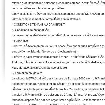
offertes gratuitement des boissons alcooliques ou non, destinÃ©es Ã Ãªt
consommÃ©es sur place ou emportÃ©es.
Lâ€™exploitation dâ€™un tel Ã©tablissement est une activitÃ© rÃ©g
lâ€™accomplissement de formalitÃ©s administratives.
I. CONDITIONS TENANT AU DÃ‰BITANT
A. Conditions de nationalitÃ©
La personne qui dÃ©sire ouvrir un dÃ©bit de boissons doit Ãªtre soit resso
– franÃ§aise ;
– dâ€™un Ã‰tat membre de lâ€™Espace Ã‰conomique EuropÃ©en (p
europÃ©enne, Islande, NorvÃ¨ge et Liechtenstein) ;
– dâ€™un pays ayant conclu avec la France un traitÃ© de rÃ©ciprocitÃ© 
Andorre, RÃ©publique centrafricaine, Congo Brazzaville, Ã‰tats-Unis, 
Mali, Monaco, SÃ©nÃ©gal, Suisse et Togo).
B. Formation obligatoire
La loi pour lâ€™Ã©galitÃ© des chances du 31 mars 2006 vient dâ€™insti
obligatoire pour lâ€™exploitant de dÃ©bit de boissons Ã consommer sur
DÃ©sormais, toute personne dÃ©clarant lâ€™ouverture, la mutation, la tr
transfert dâ€™un dÃ©bit de boissons de 2Ã¨me, 3Ã¨me, 4Ã¨me catÃ©gorie
formation dispensÃ©e par des organismes agrÃ©Ã©s. Cette formation do