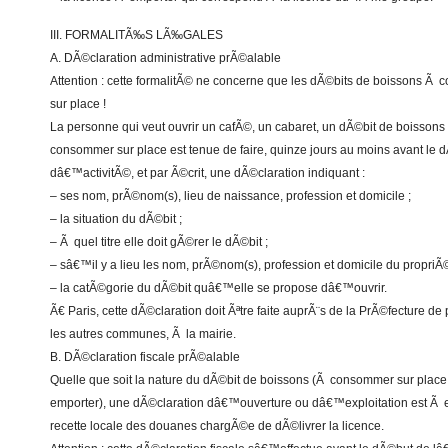
III. FORMALITÃ‰S LÃ‰GALES
A. DÃ©claration administrative prÃ©alable
Attention : cette formalitÃ© ne concerne que les dÃ©bits de boissons Ã
sur place !
La personne qui veut ouvrir un cafÃ©, un cabaret, un dÃ©bit de boissons
consommer sur place est tenue de faire, quinze jours au moins avant le 
dâ€™activitÃ©, et par Ã©crit, une dÃ©claration indiquant :
– ses nom, prÃ©nom(s), lieu de naissance, profession et domicile ;
– la situation du dÃ©bit ;
– Ã quel titre elle doit gÃ©rer le dÃ©bit ;
– sâ€™il y a lieu les nom, prÃ©nom(s), profession et domicile du propriÃ©
– la catÃ©gorie du dÃ©bit quâ€™elle se propose dâ€™ouvrir.
Ã€ Paris, cette dÃ©claration doit Ãªtre faite auprÃ¨s de la PrÃ©fecture de 
les autres communes, Ã la mairie.
B. DÃ©claration fiscale prÃ©alable
Quelle que soit la nature du dÃ©bit de boissons (Ã consommer sur plac
emporter), une dÃ©claration dâ€™ouverture ou dâ€™exploitation est Ã e
recette locale des douanes chargÃ©e de dÃ©livrer la licence.