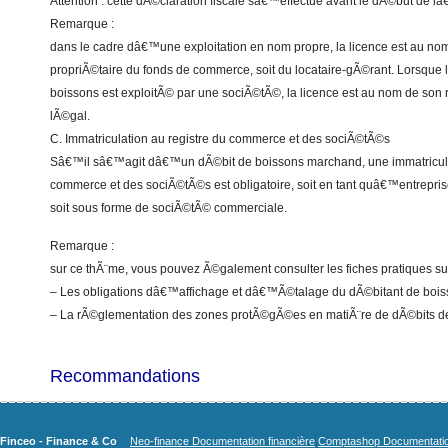
Attention : cette dÃ©claration fiscale sâ€™effectue avant le dÃ©but de lâ
Remarque :
dans le cadre dâ€™une exploitation en nom propre, la licence est au nom
propriÃ©taire du fonds de commerce, soit du locataire-gÃ©rant. Lorsque 
boissons est exploitÃ© par une sociÃ©tÃ©, la licence est au nom de son
lÃ©gal.
C. Immatriculation au registre du commerce et des sociÃ©tÃ©s
Sâ€™il sâ€™agit dâ€™un dÃ©bit de boissons marchand, une immatriculat
commerce et des sociÃ©tÃ©s est obligatoire, soit en tant quâ€™entreprise
soit sous forme de sociÃ©tÃ© commerciale.
Remarque :
sur ce thÃ¨me, vous pouvez Ã©galement consulter les fiches pratiques su
– Les obligations dâ€™affichage et dâ€™Ã©talage du dÃ©bitant de bois
– La rÃ©glementation des zones protÃ©gÃ©es en matiÃ¨re de dÃ©bits d
Recommandations
Finceo - Finance & Co
Neo-finance Documentation financière
Comptashop Documentation 