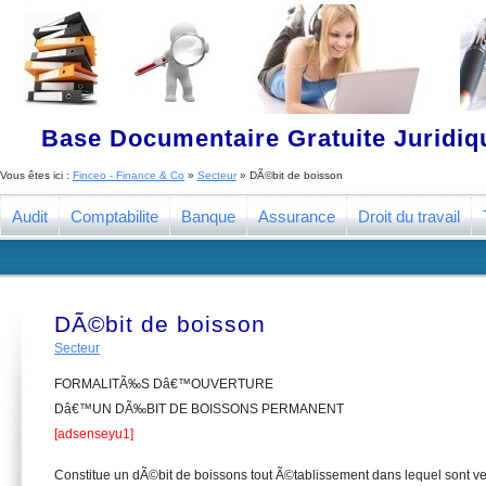
Base Documentaire Gratuite Juridi
Vous êtes ici :
Finceo - Finance & Co
»
Secteur
»
DÃ©bit de boisson
Audit
Comptabilite
Banque
Assurance
Droit du travail
DÃ©bit de boisson
Secteur
FORMALITÃ‰S Dâ€™OUVERTURE
Dâ€™UN DÃ‰BIT DE BOISSONS PERMANENT
[adsenseyu1]
Constitue un dÃ©bit de boissons tout Ã©tablissement dans lequel sont 