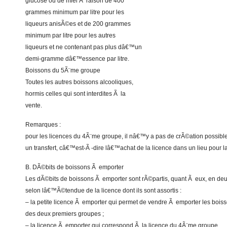
glucose ou de miel Ã raison de 400
grammes minimum par litre pour les
liqueurs anisÃ©es et de 200 grammes
minimum par litre pour les autres
liqueurs et ne contenant pas plus dâ€™un
demi-gramme dâ€™essence par litre.
Boissons du 5Ã¨me groupe
Toutes les autres boissons alcooliques,
hormis celles qui sont interdites Ã la
vente.
Remarques :
pour les licences du 4Ã¨me groupe, il nâ€™y a pas de crÃ©ation possib
un transfert, câ€™est-Ã -dire lâ€™achat de la licence dans un lieu pour l
B. DÃ©bits de boissons Ã emporter
Les dÃ©bits de boissons Ã emporter sont rÃ©partis, quant Ã eux, en de
selon lâ€™Ã©tendue de la licence dont ils sont assortis :
– la petite licence Ã emporter qui permet de vendre Ã emporter les bois
des deux premiers groupes ;
– la licence Ã emporter qui correspond Ã la licence du 4Ã¨me groupe.