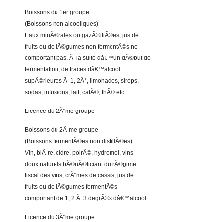
Boissons du 1er groupe
(Boissons non alcooliques)
Eaux minÃ©rales ou gazÃ©ifiÃ©es, jus de
fruits ou de lÃ©gumes non fermentÃ©s ne
comportant pas, Ã la suite dâ€™un dÃ©but de
fermentation, de traces dâ€™alcool
supÃ©rieures Ã 1, 2Â°, limonades, sirops,
sodas, infusions, lait, cafÃ©, thÃ© etc.
Licence du 2Ã¨me groupe
Boissons du 2Ã¨me groupe
(Boissons fermentÃ©es non distillÃ©es)
Vin, biÃ¨re, cidre, poirÃ©, hydromel, vins
doux naturels bÃ©nÃ©ficiant du rÃ©gime
fiscal des vins, crÃ¨mes de cassis, jus de
fruits ou de lÃ©gumes fermentÃ©s
comportant de 1, 2 Ã 3 degrÃ©s dâ€™alcool.
Licence du 3Ã¨me groupe