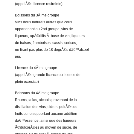
(appelÃ©e licence restreinte)
Boissons du 3Ã¨me groupe
Vins doux naturels autres que ceux
appartenant au 2nd groupe, vins de
liqueurs, apÃ©ritifs Ã base de vin, liqueurs
de fraises, framboises, cassis, cerises,
ne tirant pas plus de 18 degrÃ©s dâ€™alcool
pur.
Licence du 4Ã¨me groupe
(appelÃ©e grande licence ou licence de
plein exercice)
Boissons du 4Ã¨me groupe
Rhums, tafias, alcools provenant de la
distillation des vins, cidres, poirÃ©s ou
fruits et ne supportant aucune addition
dâ€™essence, ainsi que des liqueurs
Ã©dulcorÃ©es au moyen de sucre, de