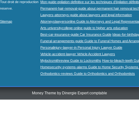
Tout droit de reproduction
Mon-guide-epilation-definitive sur les techniques d'épilation définit
reserve.
Permanent-hair-removal-guide about permanent hair removal tec
Lawyers-attorneys-guide about lawyers and legal information
Sitemap
Attorneyslawyersonline Guide to Attorneys and Legal Representa
Arts.universitycollege-online guide to higher arts education
Best-car-insurance-guide Car Insurance Guide
Ideas-for-birthday
Funeral-arrangements-guide Guide to Funeral Homes and Arran
Personalinjury-lawyer-in Personal Injury Lawyer Guide
Vehicle-accident-lawyer Vehicle Accident Lawyers
Mylocksmithreview Guide to Locksmiths
How-to-bleach-teeth Gui
Homesecurity-systems-alarms Guide to Home Security Systems
Orthodontics-reviews Guide to Orthodontics and Orthodontists
Money Theme by
Dinergie Expert comptable