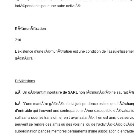
indÃ©pendants pour une autre activitÃ©.
RÃ©munÃ©ration
710
L’existence d’une rÃ©munÃ©ration est une condition de l’assujettisseme
gÃ©nÃ©ral.
PrÃ©cisions
a.Â
Un
gÃ©rant minoritaire de SARL
non rÃ©munÃ©rÃ© ne saurait Ãªtre 
b.Â
D’une maniÃ¨re gÃ©nÃ©rale, la jurisprudence estime que l’
Ã©change
d’entraide
qui trouvent une contrepartie, mÃªme susceptible d’Ã©valuati
suffisants pour se transformer en travail salariÃ©. Il en est ainsi des ser
peuvent se rendre des amis ou des voisins, ou de l’activitÃ© dÃ©ployÃ©e
subordination par des membres permanents d’une association d’entraid