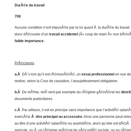
DurÃ©e du travail
708
Aucune condition n’est imposÃ©e par la loi quant Ã la durÃ©e du travail.
donc dÃ©couler d’un
travail accidentel
(Â« coup de main Â» non bÃ©nÃ
faible importance.
PrÃ©cisions
a.Â
DÃ¨s lors qu’il est rÃ©munÃ©rÃ©, un
essai professionnel
en vue de
motive, selon la Cour de cassation, l’assujettissement obligatoire.
b.Â
De mÃªme, relÃ¨vent par exemple du rÃ©gime gÃ©nÃ©ral les
distr
documents publicitaires.
c.Â
Par ailleurs, il est en principe sans importance que l’activitÃ© salar
exercÃ©e
Ã titre principal ou accessoire.
Ainsi une personne peut rel
au titre d’une activitÃ© salariÃ©e ou assimilÃ©e, alors qu’elle est dÃ©jÃ
agricole, ou Ã un rÃ©gime spÃ©cial de sÃ©curitÃ© sociale, ou au rÃ©gim