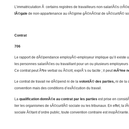
L’immatriculation Ã certains registres de travailleurs non-salariÃ©s crÃ
lÃ©gale
de non-appartenance au rÃ©gime gÃ©nÃ©ral de sÃ©curitÃ© soc
Contrat
706
Le rapport de dÃ©pendance employÃ©-employeur implique qu’il existe un 
les personnes salariÃ©es ou travaillant pour un ou plusieurs employeurs et
Ce contrat peut Ãªtre verbal ou Ã©crit, exprÃ¨s ou tacite ; il peut
mÃªme ne 
Le contrat de travail ne dÃ©pend ni de la
volontÃ© des parties,
ni de la
convention mais des conditions d’exÃ©cution du travail.
La
qualification donnÃ©e au contrat par les parties
est prise en consid
lier les organismes de sÃ©curitÃ© sociale ou les tribunaux. En effet, la 
sociale Ã©tant d’ordre public, toute convention contraire est inopÃ©rante.