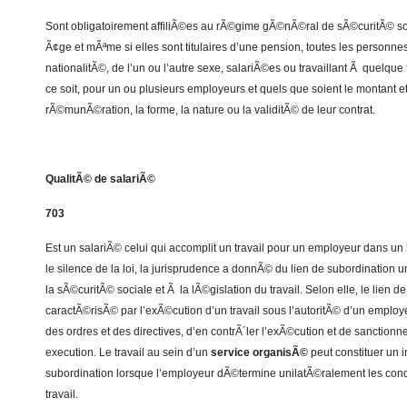
Sont obligatoirement affiliÃ©es au rÃ©gime gÃ©nÃ©ral de sÃ©curitÃ© soci
Ã¢ge et mÃªme si elles sont titulaires d’une pension, toutes les personnes
nationalitÃ©, de l’un ou l’autre sexe, salariÃ©es ou travaillant Ã quelque 
ce soit, pour un ou plusieurs employeurs et quels que soient le montant et
rÃ©munÃ©ration, la forme, la nature ou la validitÃ© de leur contrat.
QualitÃ© de salariÃ©
703
Est un salariÃ© celui qui accomplit un travail pour un employeur dans un
le silence de la loi, la jurisprudence a donnÃ© du lien de subordinatio
la sÃ©curitÃ© sociale et Ã la lÃ©gislation du travail. Selon elle, le lien d
caractÃ©risÃ© par l’exÃ©cution d’un travail sous l’autoritÃ© d’un employ
des ordres et des directives, d’en contrÃ´ler l’exÃ©cution et de sanctio
execution. Le travail au sein d’un
service organisÃ©
peut constituer un i
subordination lorsque l’employeur dÃ©termine unilatÃ©ralement les cond
travail.