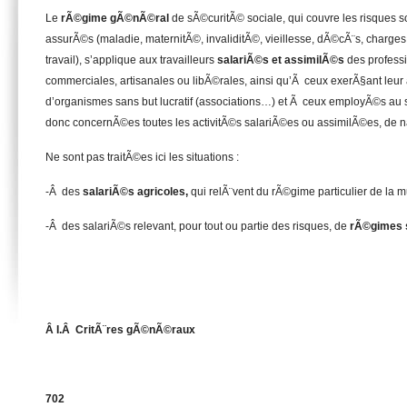
Le
rÃ©gime gÃ©nÃ©ral
de sÃ©curitÃ© sociale, qui couvre les risques s
assurÃ©s (maladie, maternitÃ©, invaliditÃ©, vieillesse, dÃ©cÃ¨s, charges 
travail), s’applique aux travailleurs
salariÃ©s et assimilÃ©s
des professi
commerciales, artisanales ou libÃ©rales, ainsi qu’Ã ceux exerÃ§ant leur 
d’organismes sans but lucratif (associations…) et Ã ceux employÃ©s au se
donc concernÃ©es toutes les activitÃ©s salariÃ©es ou assimilÃ©es, de n
Ne sont pas traitÃ©es ici les situations :
-Â des
salariÃ©s agricoles,
qui relÃ¨vent du rÃ©gime particulier de la mu
-Â des salariÃ©s relevant, pour tout ou partie des risques, de
rÃ©gimes 
Â I.Â CritÃ¨res gÃ©nÃ©raux
702