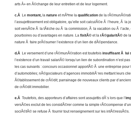
arts Â» en Ã©change de leur entretien et de leur logement.
c.Â
Le
montant,
la
nature
et mÃªme la
qualification
de la rÃ©munÃ©ratio
l’assujettissement est obligatoire, qu’elle soit calculÃ©e Ã l’heure, Ã la 
soit versÃ©e Ã la tÃ¢che ou Ã la commission, Ã la vacation ou Ã l’acte, 
pourboires ou d’avantages en nature. La
fixitÃ©
et la
rÃ©gularitÃ©
de l
nature Ã faire prÃ©sumer l’existence d’un lien de dÃ©pendance.
d.Â
Le versement d’une rÃ©munÃ©ration est toutefois
insuffisant Ã lui 
l’existence d’un travail salariÃ© lorsqu’un lien de subordination n’est pas
les cas suivants : concours occasionnel apportÃ© Ã une entreprise pour fa
d’automobiles; nÃ©gociateurs d’agences immobiliÃ¨res mettant leurs clie
Ã©tablissement de crÃ©dit; parrainage de nouveaux clients par d’ancien
de crÃ©dit immobilier.
e.Â
Toutefois, des apporteurs d’affaires sont assujettis dÃ¨s lors que l’
im
versÃ©es exclut de les considÃ©rer comme la simple rÃ©compense d’un 
sociÃ©tÃ© se refuse Ã fournir tout renseignement sur les intÃ©ressÃ©s.