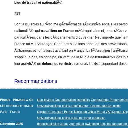
Lieu de travail et nationalitÃ©
713
Sont assujetties au rÃ©gime gÃ©nÃ©ral de sÃ©curitÃ© sociale les person
nationalitÃ©, qui
travaillent en France
mÃ©tropolitaine et, sous rÃ©serv
particuliÃ¨res, dans les dÃ©partements d’outre-mer. Peu importe que l’em
France ou Ã l’Ã©tranger. Certaines situations appellent des prÃ©cisions
Ã©trangers et frontaliers travaillant en France. La lÃ©gislation franÃ§ai
s’applique pas, en principe, en vertu de la rÃ¨gle de territorialitÃ© des l
leur
activitÃ© en dehors du territoire national.
Il existe cependant des e
Recommandations
Finceo - Finance & Co
Neo-finance Documentation financière
Comptashop Documentation 
Site d'information gratuit
Universitycollege-online.com/finance : Finance studies guide
Paris - France
Digiceo Consultant Expert Microsoft Office Excel VBA
Digiceo Digi
Universitycollege-online guide to higher education
Copyright 2026
Indoorpoolguide about your indoor swimming pool, hot tub, spa or 