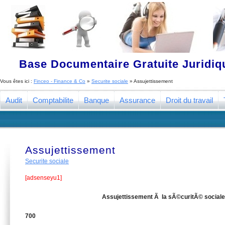
Base Documentaire Gratuite Juridi
Vous êtes ici :
Finceo - Finance & Co
»
Securite sociale
»
Assujettissement
Audit
Comptabilite
Banque
Assurance
Droit du travail
Assujettissement
Securite sociale
[adsenseyu1]
Assujettissement Ã la sÃ©curitÃ© sociale
700