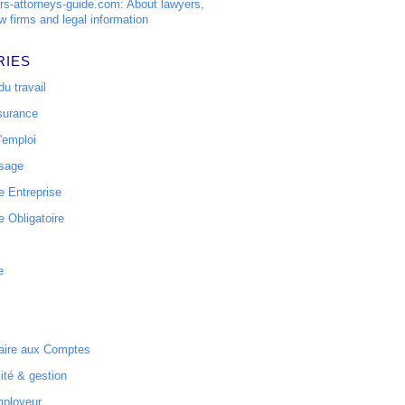
s-attorneys-guide.com: About lawyers,
w firms and legal information
RIES
u travail
surance
'emploi
ssage
 Entreprise
 Obligatoire
e
ire aux Comptes
ité & gestion
mployeur