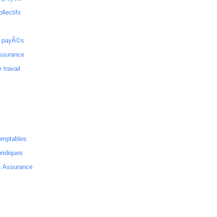
ollectifs
 payÃ©s
ssurance
 travail
omptables
ridiques
& Assurance