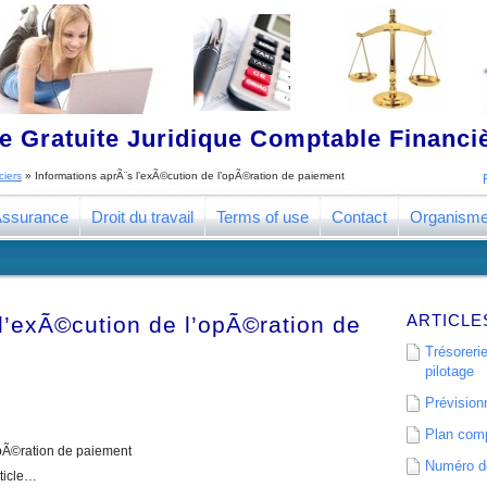
 Gratuite Juridique Comptable Financ
ciers
»
Informations aprÃ¨s l’exÃ©cution de l’opÃ©ration de paiement
ssurance
Droit du travail
Terms of use
Contact
Organism
ARTICLE
l’exÃ©cution de l’opÃ©ration de
Trésorerie
pilotage
Prévisionn
Plan comp
opÃ©ration de paiement
Numéro de
rticle…