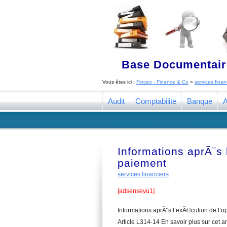
Base Documentaire
Vous êtes ici :
Finceo - Finance & Co
»
services finan
Audit
Comptabilite
Banque
A
Informations aprÃ¨s 
paiement
services financiers
[adsenseyu1]
Informations aprÃ¨s l’exÃ©cution de l’
Article L314-14 En savoir plus sur cet a