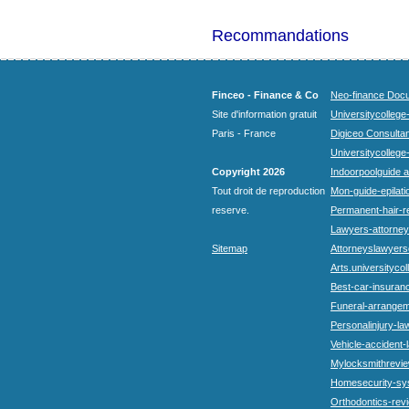
Recommandations
Finceo - Finance & Co
Neo-finance Docu
Site d'information gratuit
Universitycollege
Paris - France
Digiceo Consultan
Universitycollege
Copyright 2026
Indoorpoolguide a
Tout droit de reproduction
Mon-guide-epilatio
reserve.
Permanent-hair-r
Lawyers-attorneys
Sitemap
Attorneyslawyers
Arts.universitycol
Best-car-insuran
Funeral-arrangem
Personalinjury-la
Vehicle-accident-
Mylocksmithrevie
Homesecurity-sy
Orthodontics-rev