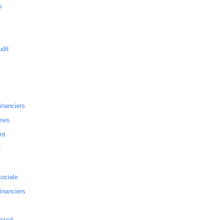
s
dit
inanciers
mes
nt
2
sociale
financiers
rized