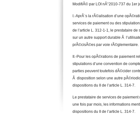
ModifiÃ© par LOI nÂ°2010-737 du 1er jui
I.-AprÃ¨s la rÃ©alisation d’une opÃ©rat
services de paiement ou des stipulati
de l’article L. 312-1-1, le prestataire d
sur un autre support durable Ã l’utilisa
prÃ©cisÃ©es par voie rÃ©glementaire.
II.-Pour les opÃ©rations de paiement re
stipulations d’une convention de compte
parties peuvent toutefois dÃ©cider cont
Ã disposition selon une autre pÃ©riodi
dispositions du II de l’article L. 314-7.
Le prestataire de services de paiement 
une fois par mois, les informations men
dispositions du II de l’article L. 314-7.