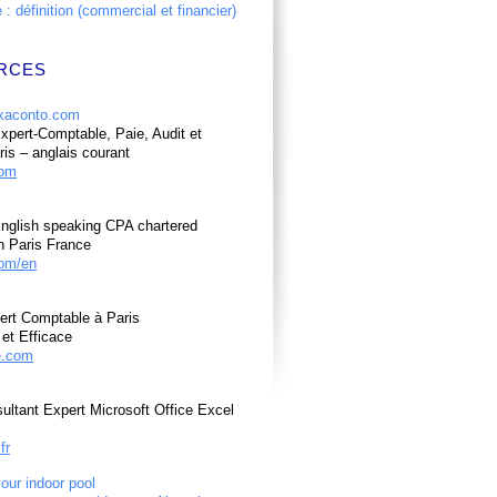
: définition (commercial et financier)
RCES
pert-Comptable, Paie, Audit et
ris – anglais courant
com
nglish speaking CPA chartered
n Paris France
om/en
ert Comptable à Paris
et Efficace
e.com
ultant Expert Microsoft Office Excel
fr
your indoor pool