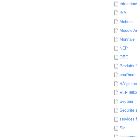
Infraction
ISA
Metiers
Modele Au
Monnaie
NEP
OEC
Produits f
prud'hom
RÃ¨gleme
REF 990
Secteur
Securite 
services 
Sic
Uncatego