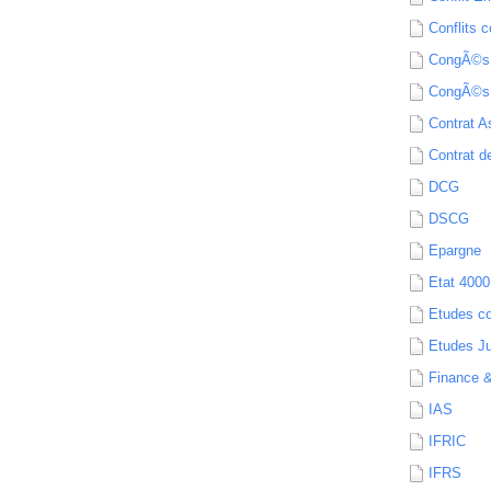
Conflits c
CongÃ©s
CongÃ©s
Contrat A
Contrat de
DCG
DSCG
Epargne
Etat 4000
Etudes c
Etudes Ju
Finance 
IAS
IFRIC
IFRS