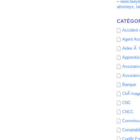
–
www.lawyer
attorneys, la
CATÉGO
Accident d
Agent As
Aides Ã l
Apprenti
Assurance
Assurance
Banque
ChÃ´mag
CNC
CNCC
Commissa
Comptabil
Conflit E