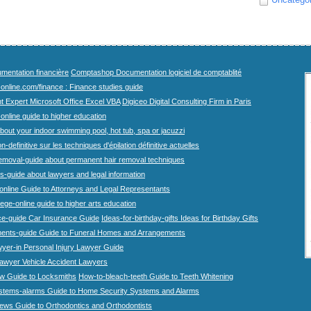
mentation financière
Comptashop Documentation logiciel de comptablité
-online.com/finance : Finance studies guide
t Expert Microsoft Office Excel VBA
Digiceo Digital Consulting Firm in Paris
-online guide to higher education
bout your indoor swimming pool, hot tub, spa or jacuzzi
n-definitive sur les techniques d'épilation définitive actuelles
emoval-guide about permanent hair removal techniques
-guide about lawyers and legal information
online Guide to Attorneys and Legal Representants
lege-online guide to higher arts education
ce-guide Car Insurance Guide
Ideas-for-birthday-gifts Ideas for Birthday Gifts
ents-guide Guide to Funeral Homes and Arrangements
wyer-in Personal Injury Lawyer Guide
lawyer Vehicle Accident Lawyers
w Guide to Locksmiths
How-to-bleach-teeth Guide to Teeth Whitening
stems-alarms Guide to Home Security Systems and Alarms
iews Guide to Orthodontics and Orthodontists