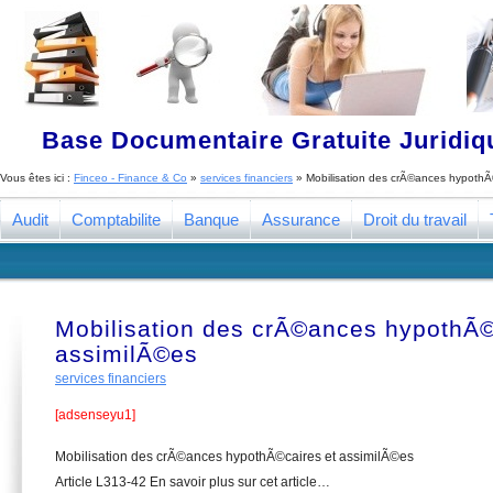
Base Documentaire Gratuite Juridi
Vous êtes ici :
Finceo - Finance & Co
»
services financiers
»
Mobilisation des crÃ©ances hypothÃ
Audit
Comptabilite
Banque
Assurance
Droit du travail
Mobilisation des crÃ©ances hypothÃ©
assimilÃ©es
services financiers
[adsenseyu1]
Mobilisation des crÃ©ances hypothÃ©caires et assimilÃ©es
Article L313-42 En savoir plus sur cet article…