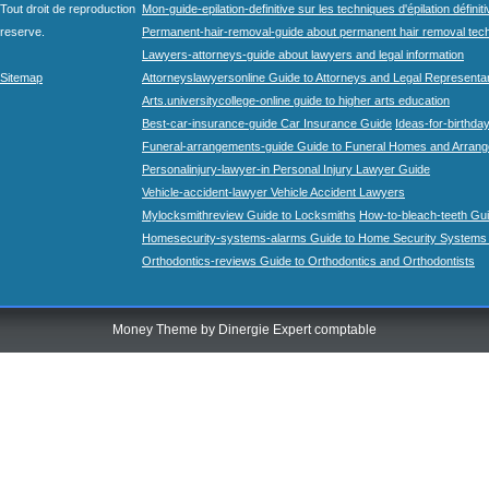
Tout droit de reproduction
Mon-guide-epilation-definitive sur les techniques d'épilation définit
reserve.
Permanent-hair-removal-guide about permanent hair removal tec
Lawyers-attorneys-guide about lawyers and legal information
Sitemap
Attorneyslawyersonline Guide to Attorneys and Legal Representa
Arts.universitycollege-online guide to higher arts education
Best-car-insurance-guide Car Insurance Guide
Ideas-for-birthday
Funeral-arrangements-guide Guide to Funeral Homes and Arran
Personalinjury-lawyer-in Personal Injury Lawyer Guide
Vehicle-accident-lawyer Vehicle Accident Lawyers
Mylocksmithreview Guide to Locksmiths
How-to-bleach-teeth Gui
Homesecurity-systems-alarms Guide to Home Security Systems
Orthodontics-reviews Guide to Orthodontics and Orthodontists
Money Theme by
Dinergie Expert comptable