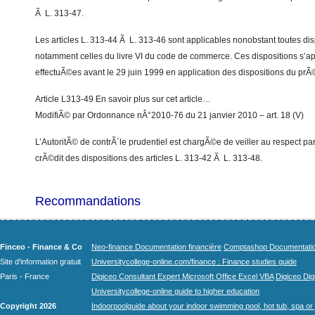
Ã L. 313-47.
Les articles L. 313-44 Ã L. 313-46 sont applicables nonobstant toutes disp
notamment celles du livre VI du code de commerce. Ces dispositions s’ap
effectuÃ©es avant le 29 juin 1999 en application des dispositions du pr
Article L313-49 En savoir plus sur cet article…
ModifiÃ© par Ordonnance nÂ°2010-76 du 21 janvier 2010 – art. 18 (V)
L’AutoritÃ© de contrÃ´le prudentiel est chargÃ©e de veiller au respect p
crÃ©dit des dispositions des articles L. 313-42 Ã L. 313-48.
Recommandations
Finceo - Finance & Co
Neo-finance Documentation financière
Comptashop Documentation 
Site d'information gratuit
Universitycollege-online.com/finance : Finance studies guide
Paris - France
Digiceo Consultant Expert Microsoft Office Excel VBA
Digiceo Digi
Universitycollege-online guide to higher education
Copyright 2026
Indoorpoolguide about your indoor swimming pool, hot tub, spa or 