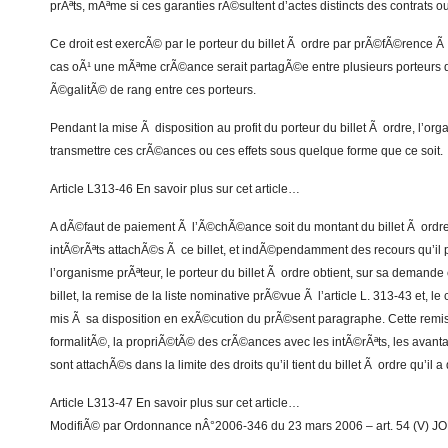
prÃªts, mÃªme si ces garanties rÃ©sultent d’actes distincts des contrats ou
Ce droit est exercÃ© par le porteur du billet Ã ordre par prÃ©fÃ©rence Ã 
cas oÃ¹ une mÃªme crÃ©ance serait partagÃ©e entre plusieurs porteurs d
Ã©galitÃ© de rang entre ces porteurs.
Pendant la mise Ã disposition au profit du porteur du billet Ã ordre, l’or
transmettre ces crÃ©ances ou ces effets sous quelque forme que ce soit.
Article L313-46 En savoir plus sur cet article…
A dÃ©faut de paiement Ã l’Ã©chÃ©ance soit du montant du billet Ã ordre
intÃ©rÃªts attachÃ©s Ã ce billet, et indÃ©pendamment des recours qu’il 
l’organisme prÃªteur, le porteur du billet Ã ordre obtient, sur sa demande e
billet, la remise de la liste nominative prÃ©vue Ã l’article L. 313-43 et, l
mis Ã sa disposition en exÃ©cution du prÃ©sent paragraphe. Cette remise
formalitÃ©, la propriÃ©tÃ© des crÃ©ances avec les intÃ©rÃªts, les avantag
sont attachÃ©s dans la limite des droits qu’il tient du billet Ã ordre qu’il 
Article L313-47 En savoir plus sur cet article…
ModifiÃ© par Ordonnance nÂ°2006-346 du 23 mars 2006 – art. 54 (V) J