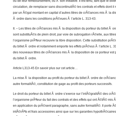
ou de leur remboursement, ou Ã son initiative. Il est tenu, tant que le bil
circulation, de remplacer sans discontinuitÃ© les contrats et effets dont il 
par un Ã©gal montant en capital d’autres titres de crÃ©ances mis Ã la disp
Ã ordre dans les conditions prÃ©vues Ã l’article L. 313-43.
II. – Les titres de crÃ©ances mis Ã la disposition du porteur du billet Ã 
sont substituÃ©s de plein droit, par voie de subrogation rÃ©elle, aux tit
l’organisme prÃªteur recouvre la libre disposition. Cette substitution prÃ©
du billet Ã ordre et notamment emporte les effets prÃ©vus Ã l’article L. 
des nouveaux titres de crÃ©ances mis Ã la disposition de ce porteur est 
du billet Ã ordre.
Article L313-45 En savoir plus sur cet article…
La mise Ã la disposition au profit du porteur du billet Ã ordre de crÃ©an
autre formalitÃ©, constitution de gage au profit des porteurs successifs.
Le droit du porteur du billet Ã ordre s’exerce sur l’intÃ©gralitÃ© des cr
l’organisme prÃªteur du fait des contrats et des effets qui ont Ã©tÃ© mis Ã
en application du prÃ©sent paragraphe, sans autre formalitÃ©. Il porte 
intÃ©rÃªts et frais accessoires ainsi que sur les garanties hypothÃ©caires