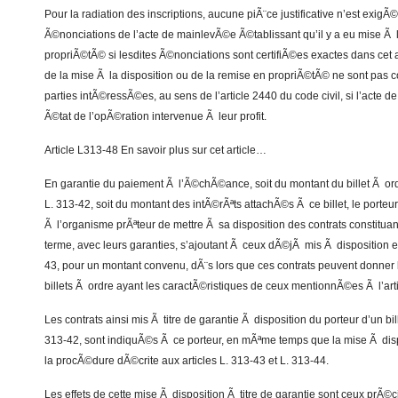
Pour la radiation des inscriptions, aucune piÃ¨ce justificative n’est exigÃ
Ã©nonciations de l’acte de mainlevÃ©e Ã©tablissant qu’il y a eu mise Ã 
propriÃ©tÃ© si lesdites Ã©nonciations sont certifiÃ©es exactes dans cet 
de la mise Ã la disposition ou de la remise en propriÃ©tÃ© ne sont pa
parties intÃ©ressÃ©es, au sens de l’article 2440 du code civil, si l’acte 
Ã©tat de l’opÃ©ration intervenue Ã leur profit.
Article L313-48 En savoir plus sur cet article…
En garantie du paiement Ã l’Ã©chÃ©ance, soit du montant du billet Ã or
L. 313-42, soit du montant des intÃ©rÃªts attachÃ©s Ã ce billet, le porteu
Ã l’organisme prÃªteur de mettre Ã sa disposition des contrats constitu
terme, avec leurs garanties, s’ajoutant Ã ceux dÃ©jÃ mis Ã disposition en 
43, pour un montant convenu, dÃ¨s lors que ces contrats peuvent donner 
billets Ã ordre ayant les caractÃ©ristiques de ceux mentionnÃ©es Ã l’arti
Les contrats ainsi mis Ã titre de garantie Ã disposition du porteur d’un bi
313-42, sont indiquÃ©s Ã ce porteur, en mÃªme temps que la mise Ã disp
la procÃ©dure dÃ©crite aux articles L. 313-43 et L. 313-44.
Les effets de cette mise Ã disposition Ã titre de garantie sont ceux prÃ©