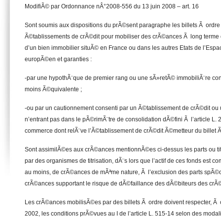
ModifiÃ© par Ordonnance nÂ°2008-556 du 13 juin 2008 – art. 16
Sont soumis aux dispositions du prÃ©sent paragraphe les billets Ã ordre
Ã©tablissements de crÃ©dit pour mobiliser des crÃ©ances Ã long terme
d’un bien immobilier situÃ© en France ou dans les autres Etats de l’E
europÃ©en et garanties :
-par une hypothÃ¨que de premier rang ou une sÃ»retÃ© immobiliÃ¨re con
moins Ã©quivalente ;
-ou par un cautionnement consenti par un Ã©tablissement de crÃ©dit ou 
n’entrant pas dans le pÃ©rimÃ¨tre de consolidation dÃ©fini Ã l’article L.
commerce dont relÃ¨ve l’Ã©tablissement de crÃ©dit Ã©metteur du billet Ã
Sont assimilÃ©es aux crÃ©ances mentionnÃ©es ci-dessus les parts ou t
par des organismes de titrisation, dÃ¨s lors que l’actif de ces fonds est
au moins, de crÃ©ances de mÃªme nature, Ã l’exclusion des parts spÃ©ci
crÃ©ances supportant le risque de dÃ©faillance des dÃ©biteurs des crÃ
Les crÃ©ances mobilisÃ©es par des billets Ã ordre doivent respecter, Ã 
2002, les conditions prÃ©vues au I de l’article L. 515-14 selon des mod