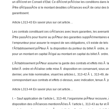
un dÃ©cret en Conseil d’Etat. Ce dÃ©cret prÃ©cise les conditions dans le
Ãªtre dÃ©passÃ©e si le montant desdites crÃ©ances excÃ¨de celui des bil
garantissent.
Article L313-43 En savoir plus sur cet article…
Les contrats constituant ces crÃ©ances avec leurs garanties, les avenant
Ãªtre passÃ©s pour fournir au prÃªteur des garanties supplÃ©mentaires et
l’emprunteur pour assurer le respect de ses obligations, s’il existe de tels 
l’Ã©tablissement prÃªteur Ã la disposition du porteur du billet Ã ordre, si 
pour un montant en capital Ã©gal au montant en capital du billet Ã ordre.
L’Ã©tablissement prÃªteur assume la garde des contrats et effets mis Ã la
billet Ã ordre et rÃ©alise cette mise Ã disposition en conservant, sous 
dernier, une liste nominative, visant les articles L. 313-42 Ã L. 313-49,
correspondant aux contrats et effets ci-dessus, avec indication, tenue Ã jo
Article L313-44 En savoir plus sur cet article…
I. – Sauf application de l’article L. 313-46, l’organisme prÃªteur recouvre,
disposition des crÃ©ances mentionnÃ©es Ã l’article L. 313-43 au fur et Ã