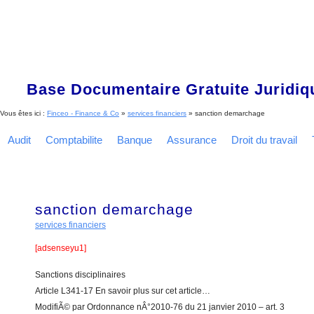
Base Documentaire Gratuite Juridi
Vous êtes ici :
Finceo - Finance & Co
»
services financiers
»
sanction demarchage
Audit
Comptabilite
Banque
Assurance
Droit du travail
sanction demarchage
services financiers
[adsenseyu1]
Sanctions disciplinaires
Article L341-17 En savoir plus sur cet article…
ModifiÃ© par Ordonnance nÂ°2010-76 du 21 janvier 2010 – art. 3