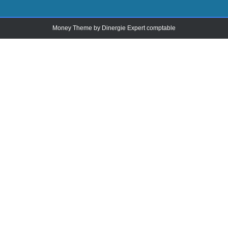
Money Theme by
Dinergie Expert comptable