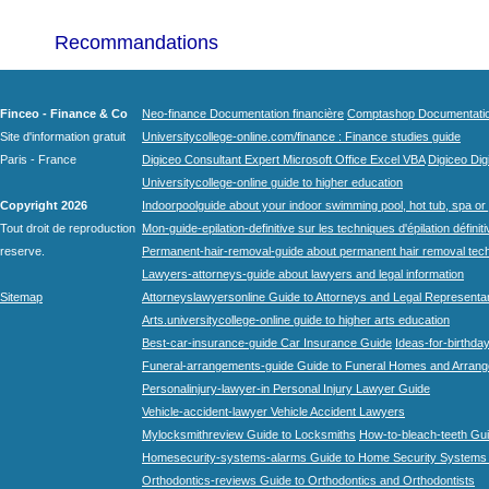
Recommandations
Finceo - Finance & Co
Neo-finance Documentation financière
Comptashop Documentation 
Site d'information gratuit
Universitycollege-online.com/finance : Finance studies guide
Paris - France
Digiceo Consultant Expert Microsoft Office Excel VBA
Digiceo Digi
Universitycollege-online guide to higher education
Copyright 2026
Indoorpoolguide about your indoor swimming pool, hot tub, spa or 
Tout droit de reproduction
Mon-guide-epilation-definitive sur les techniques d'épilation définit
reserve.
Permanent-hair-removal-guide about permanent hair removal tec
Lawyers-attorneys-guide about lawyers and legal information
Sitemap
Attorneyslawyersonline Guide to Attorneys and Legal Representa
Arts.universitycollege-online guide to higher arts education
Best-car-insurance-guide Car Insurance Guide
Ideas-for-birthday
Funeral-arrangements-guide Guide to Funeral Homes and Arran
Personalinjury-lawyer-in Personal Injury Lawyer Guide
Vehicle-accident-lawyer Vehicle Accident Lawyers
Mylocksmithreview Guide to Locksmiths
How-to-bleach-teeth Gui
Homesecurity-systems-alarms Guide to Home Security Systems
Orthodontics-reviews Guide to Orthodontics and Orthodontists