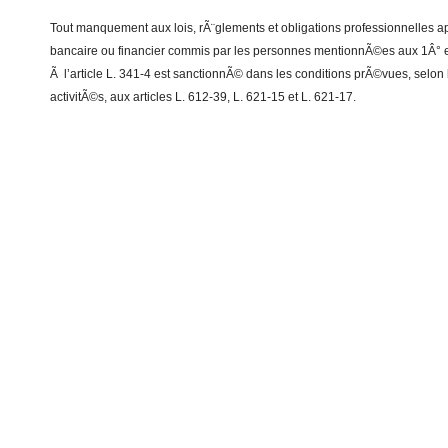
Tout manquement aux lois, rÃ¨glements et obligations professionnelles
bancaire ou financier commis par les personnes mentionnÃ©es aux 1Â° et 3
Ã l’article L. 341-4 est sanctionnÃ© dans les conditions prÃ©vues, selon 
activitÃ©s, aux articles L. 612-39, L. 621-15 et L. 621-17.