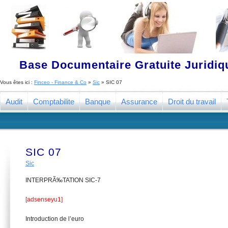
Base Documentaire Gratuite Juridi
Vous êtes ici :
Finceo - Finance & Co
»
Sic
»
SIC 07
Audit
Comptabilite
Banque
Assurance
Droit du travail
SIC 07
Sic
INTERPRÃ‰TATION SIC-7
[adsenseyu1]
Introduction de l’euro