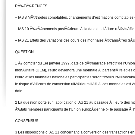
RÃ‰FÃ‰RENCES
– IAS 8 MÃ©thodes comptables, changements d’estimations comptables e
– IAS 10 Ã‰vÃ©nements postÃ©rieurs Ã la date de clÃ´ture (rÃ©visÃ©e
– IAS 21 Effets des variations des cours des monnaies Ã©trangÃ¨res (r
QUESTION
1 Ã€ compter du 1er janvier 1999, date de dÃ©marrage effectif de l’Uni
monÃ©taire (UEM), l’euro deviendra une monnaie Ã part entiÃ¨re et les 
l’euro et les monnaies nationales participantes seront fixÃ©s irrÃ©vocabl
le risque d’Ã©carts de conversion ultÃ©rieurs liÃ© Ã ces monnaies est Ã
date.
2 La question porte sur l’application d’IAS 21 au passage Ã l’euro des 
Ã‰tats membres participants de l’Union europÃ©enne (« le passage Ã l’
CONSENSUS
3 Les dispositions d’IAS 21 concernant la conversion des transactions e