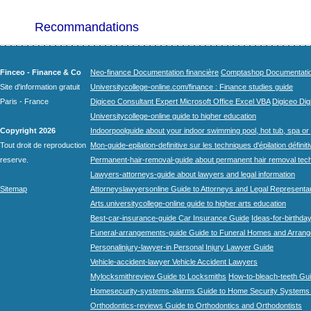
Recommandations
Finceo - Finance & Co
Neo-finance Documentation financière
Comptashop Documentation 
Site d'information gratuit
Universitycollege-online.com/finance : Finance studies guide
Paris - France
Digiceo Consultant Expert Microsoft Office Excel VBA
Digiceo Digi
Universitycollege-online guide to higher education
Copyright 2026
Indoorpoolguide about your indoor swimming pool, hot tub, spa or 
Tout droit de reproduction
Mon-guide-epilation-definitive sur les techniques d'épilation définit
reserve.
Permanent-hair-removal-guide about permanent hair removal tec
Lawyers-attorneys-guide about lawyers and legal information
Sitemap
Attorneyslawyersonline Guide to Attorneys and Legal Representa
Arts.universitycollege-online guide to higher arts education
Best-car-insurance-guide Car Insurance Guide
Ideas-for-birthday
Funeral-arrangements-guide Guide to Funeral Homes and Arran
Personalinjury-lawyer-in Personal Injury Lawyer Guide
Vehicle-accident-lawyer Vehicle Accident Lawyers
Mylocksmithreview Guide to Locksmiths
How-to-bleach-teeth Gui
Homesecurity-systems-alarms Guide to Home Security Systems
Orthodontics-reviews Guide to Orthodontics and Orthodontists