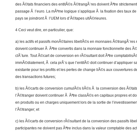
des Ã©tats financiers des entitÃ©s Ã©trangÃ¨res doivent Ãªtre strictemen
passage Ã l’euro. La mÃªme logique s’applique Ã la fixation des taux de
pays se joindront Ã l’UEM lors d’Ã©tapes ultÃ©rieures.
4 Ceci veut dire, en particulier, que:
a) les actifs et passifs monÃ©taires libellÃ©s en monnaies Ã©trangÃ¨res 
doivent continuer Ã Ãªtre convertis dans la monnaie fonctionnelle des Ã©
clÃ´ture. Tout Ã©cart de conversion en rÃ©sultant doit Ãªtre comptabilis
immÃ©diatement, Ã cela prÃ¨s que l’entitÃ© doit continuer d’appliquer
existante pour les profits et les pertes de change liÃ©s aux couvertures 
des transactions futures;
b) les Ã©carts de conversion cumulÃ©s liÃ©s Ã la conversion des Ã©tats 
l’Ã©tranger doivent continuer Ã Ãªtre classÃ©s en capitaux propres et do
en produits ou en charges uniquement lors de la sortie de l’investissemen
l’Ã©tranger; et
c) les Ã©carts de conversion rÃ©sultant de la conversion des passifs li
participantes ne doivent pas Ãªtre inclus dans la valeur comptable des act