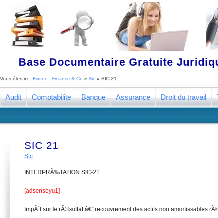
Base Documentaire Gratuite Juridi
Vous êtes ici :
Finceo - Finance & Co
»
Sic
»
SIC 21
Audit
Comptabilite
Banque
Assurance
Droit du travail
SIC 21
Sic
INTERPRÃ‰TATION SIC-21
[adsenseyu1]
ImpÃ´t sur le rÃ©sultat â€” recouvrement des actifs non amortissables 