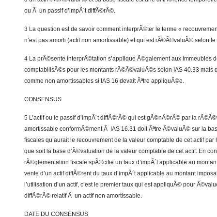
ou Ã un passif d’impÃ´t diffÃ©rÃ©.
3 La question est de savoir comment interprÃ©ter le terme « recouvrement
n’est pas amorti (actif non amortissable) et qui est rÃ©Ã©valuÃ© selon l
4 La prÃ©sente interprÃ©tation s’applique Ã©galement aux immeubles d
comptabilisÃ©s pour les montants rÃ©Ã©valuÃ©s selon IAS 40.33 mais 
comme non amortissables si IAS 16 devait Ãªtre appliquÃ©e.
CONSENSUS
5 L’actif ou le passif d’impÃ´t diffÃ©rÃ© qui est gÃ©nÃ©rÃ© par la rÃ©Ã©v
amortissable conformÃ©ment Ã IAS 16.31 doit Ãªtre Ã©valuÃ© sur la b
fiscales qu’aurait le recouvrement de la valeur comptable de cet actif par 
que soit la base d’Ã©valuation de la valeur comptable de cet actif. En co
rÃ©glementation fiscale spÃ©cifie un taux d’impÃ´t applicable au montan
vente d’un actif diffÃ©rent du taux d’impÃ´t applicable au montant impos
l’utilisation d’un actif, c’est le premier taux qui est appliquÃ© pour Ã©value
diffÃ©rÃ© relatif Ã un actif non amortissable.
DATE DU CONSENSUS