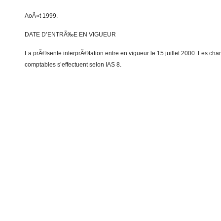
AoÃ»t 1999.
DATE D’ENTRÃ‰E EN VIGUEUR
La prÃ©sente interprÃ©tation entre en vigueur le 15 juillet 2000. Les 
comptables s’effectuent selon IAS 8.