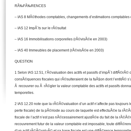
RÃ‰FÃ‰RENCES
– IAS 8 MÃ©thodes comptables, changements d’estimations comptables e
– IAS 12 ImpÃ´ts sur le rÃ©sultat
– IAS 16 Immobilisations corporelles (rÃ©visÃ©e en 2003)
– IAS 40 Immeubles de placement (rÃ©visÃ©e en 2003)
QUESTION
1 Selon IAS 12.51, l’Ã©valuation des actifs et passifs d’impÃ´t diffÃ©rÃ© d
consÃ©quences fiscales qui rÃ©sulteraient de la faÃ§on dont l’entitÃ© s’a
Ã recouvrer ou Ã rÃ©gler la valeur comptable des actifs et passifs donna
temporelles.
2 IAS 12.20 note que la rÃ©Ã©valuation d’un actif n’affecte pas toujours
perte fiscale) de la pÃ©riode au cours de laquelle est effectuÃ©e la rÃ©
fiscale de l’actif n’est pas nÃ©cessairement ajustÃ©e du fait de la rÃ©Ã©v
recouvrement futur de la valeur comptable est imposable, toute diffÃ©ren
d’un actif rÃ©Ã©valuÃ© et sa base fiscale est une diffÃ©rence temporelle