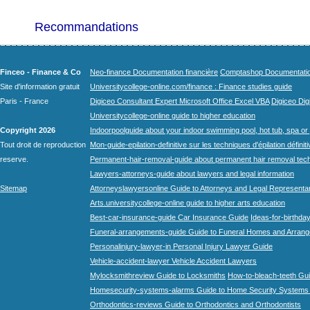
Recommandations
Finceo - Finance & Co
Neo-finance Documentation financière
Comptashop Documentation 
Site d'information gratuit
Universitycollege-online.com/finance : Finance studies guide
Paris - France
Digiceo Consultant Expert Microsoft Office Excel VBA
Digiceo Digi
Universitycollege-online guide to higher education
Copyright 2026
Indoorpoolguide about your indoor swimming pool, hot tub, spa or 
Tout droit de reproduction
Mon-guide-epilation-definitive sur les techniques d'épilation définit
reserve.
Permanent-hair-removal-guide about permanent hair removal tec
Lawyers-attorneys-guide about lawyers and legal information
Sitemap
Attorneyslawyersonline Guide to Attorneys and Legal Representa
Arts.universitycollege-online guide to higher arts education
Best-car-insurance-guide Car Insurance Guide
Ideas-for-birthday
Funeral-arrangements-guide Guide to Funeral Homes and Arran
Personalinjury-lawyer-in Personal Injury Lawyer Guide
Vehicle-accident-lawyer Vehicle Accident Lawyers
Mylocksmithreview Guide to Locksmiths
How-to-bleach-teeth Gui
Homesecurity-systems-alarms Guide to Home Security Systems
Orthodontics-reviews Guide to Orthodontics and Orthodontists