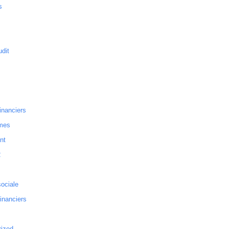
s
dit
inanciers
mes
nt
2
sociale
financiers
rized