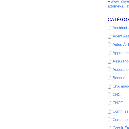
–
www.lawyer
attorneys, la
CATÉGO
Accident d
Agent As
Aides Ã l
Apprenti
Assurance
Assurance
Banque
ChÃ´mag
CNC
CNCC
Commissa
Comptabil
Conflit E