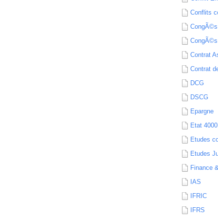
Conflits c
CongÃ©s
CongÃ©s
Contrat A
Contrat de
DCG
DSCG
Epargne
Etat 4000
Etudes c
Etudes Ju
Finance 
IAS
IFRIC
IFRS