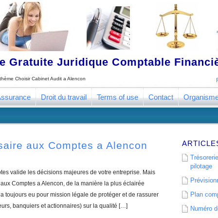
 Gratuite Juridique Comptable Financ
e thème
Choisir Cabinet Audit a Alencon
ssurance
Droit du travail
Terms of use
Contact
Organism
ARTICLE
saire aux Comptes a Alencon
Trésorerie
pilotage
s valide les décisions majeures de votre entreprise. Mais
Prévisionn
aux Comptes a Alencon, de la manière la plus éclairée
Plan comp
 toujours eu pour mission légale de protéger et de rassurer
eurs, banquiers et actionnaires) sur la qualité […]
Numéro de