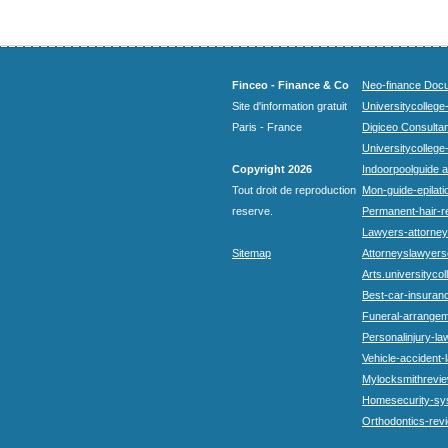
Finceo - Finance & Co
Neo-finance Docu
Site d'information gratuit
Universitycollege
Paris - France
Digiceo Consultan
Universitycollege
Copyright 2026
Indoorpoolguide a
Tout droit de reproduction
Mon-guide-epilatio
reserve.
Permanent-hair-r
Lawyers-attorneys
Sitemap
Attorneyslawyers
Arts.universitycol
Best-car-insuran
Funeral-arrangem
Personalinjury-la
Vehicle-accident-
Mylocksmithrevie
Homesecurity-sy
Orthodontics-rev