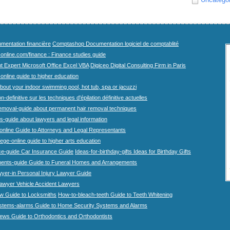
mentation financière
Comptashop Documentation logiciel de comptablité
-online.com/finance : Finance studies guide
t Expert Microsoft Office Excel VBA
Digiceo Digital Consulting Firm in Paris
-online guide to higher education
bout your indoor swimming pool, hot tub, spa or jacuzzi
n-definitive sur les techniques d'épilation définitive actuelles
emoval-guide about permanent hair removal techniques
-guide about lawyers and legal information
online Guide to Attorneys and Legal Representants
lege-online guide to higher arts education
ce-guide Car Insurance Guide
Ideas-for-birthday-gifts Ideas for Birthday Gifts
ents-guide Guide to Funeral Homes and Arrangements
wyer-in Personal Injury Lawyer Guide
lawyer Vehicle Accident Lawyers
w Guide to Locksmiths
How-to-bleach-teeth Guide to Teeth Whitening
stems-alarms Guide to Home Security Systems and Alarms
iews Guide to Orthodontics and Orthodontists