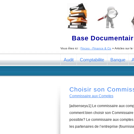
Base Documentaire
Vous êtes ici :
Finceo - Finance & Co
» Articles sur l
Audit
Comptabilite
Banque
A
Choisir son Commis
Commissaire aux Comptes
[adsenseyu1] Le commissaire aux compte
comment bien choisir son Commissaire 
possible? Le commissaire aux comptes a
les partenaires de l’entreprise (fourniss