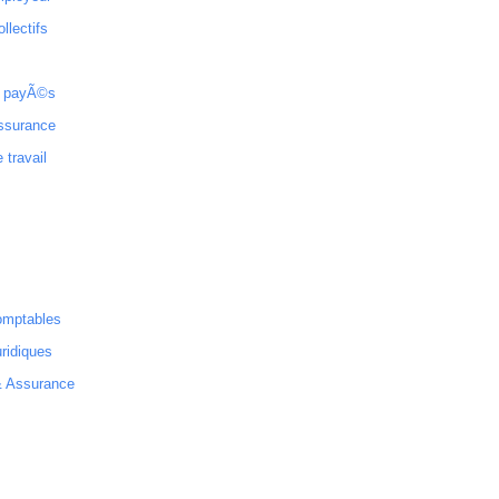
ollectifs
 payÃ©s
ssurance
 travail
omptables
ridiques
& Assurance