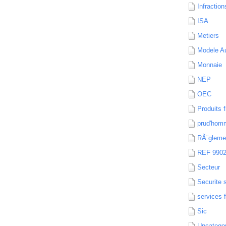
Infraction
ISA
Metiers
Modele Au
Monnaie
NEP
OEC
Produits f
prud'hom
RÃ¨gleme
REF 990
Secteur
Securite 
services 
Sic
Uncatego