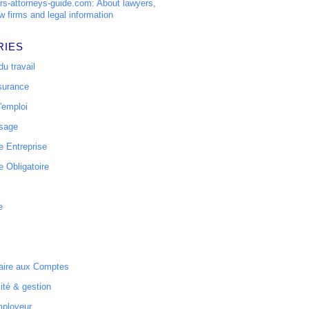
s-attorneys-guide.com: About lawyers,
w firms and legal information
RIES
u travail
surance
'emploi
ssage
 Entreprise
 Obligatoire
e
ire aux Comptes
ité & gestion
mployeur