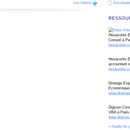
Escompte 
Lire l'article
RESSOU
Hexaconto Ex
Conseil à Pa
hexaconto.
Hexaconto E
accountant i
hexaconto.c
Dinergie Exp
Economique 
www.dinergi
Digiceo Cons
VBA à Paris
www.digiceo.
–
Guide for 