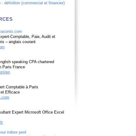
: définition (commercial et financier)
RCES
pert-Comptable, Paie, Audit et
ris – anglais courant
com
nglish speaking CPA chartered
n Paris France
om/en
ert Comptable à Paris
et Efficace
e.com
ultant Expert Microsoft Office Excel
fr
your indoor pool